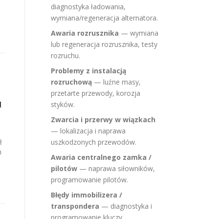
diagnostyka ładowania,
wymiana/regeneracja alternatora.
Awaria rozrusznika
— wymiana
lub regeneracja rozrusznika, testy
rozruchu.
Problemy z instalacją
rozruchową
— luźne masy,
przetarte przewody, korozja
u
styków.
Zwarcia i przerwy w wiązkach
— lokalizacja i naprawa
ą
uszkodzonych przewodów.
h
Awaria centralnego zamka /
pilotów
— naprawa siłowników,
programowanie pilotów.
Błędy immobilizera /
transpondera
— diagnostyka i
programowanie kluczy.