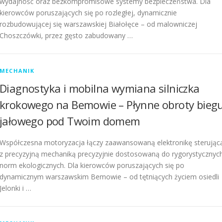
wydajność oraz bezkompromisowe systemy bezpieczeństwa. Dla
kierowców poruszających się po rozległej, dynamicznie
rozbudowującej się warszawskiej Białołęce – od malowniczej
Choszczówki, przez gęsto zabudowany …
MECHANIK
Diagnostyka i mobilna wymiana silniczka
krokowego na Bemowie – Płynne obroty bieg
jałowego pod Twoim domem
Współczesna motoryzacja łączy zaawansowaną elektronikę sterując
z precyzyjną mechaniką precyzyjnie dostosowaną do rygorystycznyc
norm ekologicznych. Dla kierowców poruszających się po
dynamicznym warszawskim Bemowie – od tętniących życiem osiedli
Jelonki i …