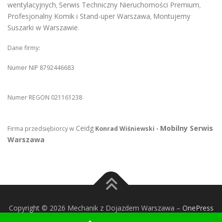
wentylacyjnych
Serwis Techniczny Nieruchomości Premium
,
,
Profesjonalny Komik i Stand-uper Warszawa
Montujemy
,
Suszarki w Warszawie
.
Dane firmy:
Numer NIP 8792446683
Numer REGON 021161238
Ceidg
Mobilny Serwis
Firma przedsiębiorcy w
Konrad Wiśniewski -
Warszawa
Copyright © 2026 Mechanik z Dojazdem Warszawa
–
OnePress
theme by FameThemes