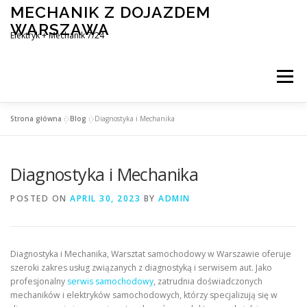
Skip
MECHANIK Z DOJAZDEM
to
WARSZAWA
content
Elektryk + Mechanik 7/24
Menu
Strona główna
»
Blog
»
Diagnostyka i Mechanika
MOBILNY MECHANIK WARSZAWA
Diagnostyka i Mechanika
ELEKTRYK SAMOCHODOWY
BLOG
KONTAKT
POSTED ON
APRIL 30, 2023
BY
ADMIN
Diagnostyka i Mechanika, Warsztat samochodowy w Warszawie oferuje
szeroki zakres usług związanych z diagnostyką i serwisem aut. Jako
profesjonalny
serwis samochodowy
, zatrudnia doświadczonych
mechaników i elektryków samochodowych, którzy specjalizują się w