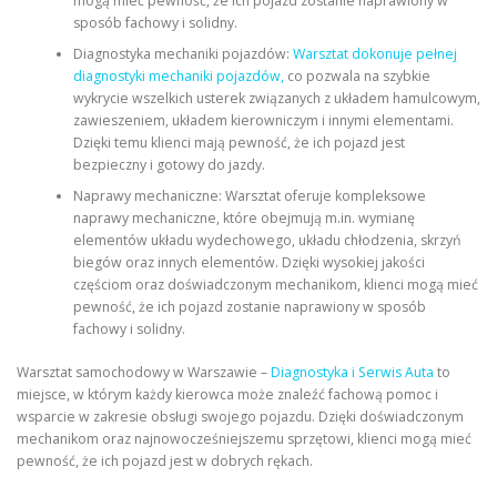
mogą mieć pewność, że ich pojazd zostanie naprawiony w
sposób fachowy i solidny.
Diagnostyka mechaniki pojazdów:
Warsztat dokonuje pełnej
diagnostyki mechaniki pojazdów,
co pozwala na szybkie
wykrycie wszelkich usterek związanych z układem hamulcowym,
zawieszeniem, układem kierowniczym i innymi elementami.
Dzięki temu klienci mają pewność, że ich pojazd jest
bezpieczny i gotowy do jazdy.
Naprawy mechaniczne: Warsztat oferuje kompleksowe
naprawy mechaniczne, które obejmują m.in. wymianę
elementów układu wydechowego, układu chłodzenia, skrzyń
biegów oraz innych elementów. Dzięki wysokiej jakości
częściom oraz doświadczonym mechanikom, klienci mogą mieć
pewność, że ich pojazd zostanie naprawiony w sposób
fachowy i solidny.
Warsztat samochodowy w Warszawie –
Diagnostyka i Serwis Auta
to
miejsce, w którym każdy kierowca może znaleźć fachową pomoc i
wsparcie w zakresie obsługi swojego pojazdu. Dzięki doświadczonym
mechanikom oraz najnowocześniejszemu sprzętowi, klienci mogą mieć
pewność, że ich pojazd jest w dobrych rękach.