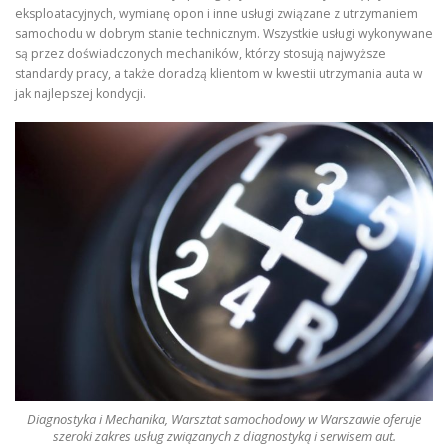
eksploatacyjnych, wymianę opon i inne usługi związane z utrzymaniem
samochodu w dobrym stanie technicznym. Wszystkie usługi wykonywane
są przez doświadczonych mechaników, którzy stosują najwyższe
standardy pracy, a także doradzą klientom w kwestii utrzymania auta w
jak najlepszej kondycji.
Diagnostyka i Mechanika, Warsztat samochodowy w Warszawie oferuje
szeroki zakres usług związanych z diagnostyką i serwisem aut.