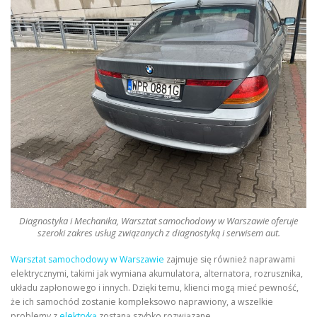
Diagnostyka i Mechanika, Warsztat samochodowy w Warszawie oferuje
szeroki zakres usług związanych z diagnostyką i serwisem aut.
Warsztat samochodowy w Warszawie
zajmuje się również naprawami
elektrycznymi, takimi jak wymiana akumulatora, alternatora, rozrusznika,
układu zapłonowego i innych. Dzięki temu, klienci mogą mieć pewność,
że ich samochód zostanie kompleksowo naprawiony, a wszelkie
problemy z
elektryką
zostaną szybko rozwiązane.