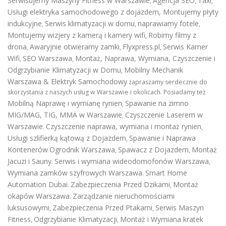
Serwisujemy Maszyny Fitness w Warszawie
Agencja SEO
Taxi
,
,
,
Usługi elektryka samochodowego z dojazdem
,
Montujemy płyty
indukcyjne
Serwis klimatyzacji w domu
naprawiamy fotele
,
,
,
Montujemy wizjery z kamerą i kamery wifi
Robimy filmy z
,
drona
Awaryjnie otwieramy zamki
Flyxpress.pl
Serwis Kamer
,
,
,
Wifi
SEO Warszawa
Montaż, Naprawa, Wymiana, Czyszczenie i
,
,
Odgrzybianie Klimatyzacji w Domu
Mobilny Mechanik
,
Warszawa & Elektryk Samochodowy
zapraszamy serdecznie do
skorzystania z naszych usług w Warszawie i okolicach. Posiadamy też
Mobilną Naprawę i wymianę rynien
Spawanie na zimno
,
MIG/MAG, TIG, MMA w Warszawie
Czyszczenie Laserem w
,
Warszawie
Czyszczenie naprawa, wymiana i montaż rynien
.
,
Usługi szlifierką kątową z Dojazdem
Spawanie i Naprawa
,
Kontenerów
Ogrodnik Warszawa
Spawacz z Dojazdem
Montaż
,
,
Jacuzi i Sauny
Serwis i wymiana wideodomofonów Warszawa
.
,
Wymiana zamków szyfrowych Warszawa
Smart Home
.
Automation Dubai
Zabezpieczenia Przed Dzikami
Montaż
.
,
okapów Warszawa
Zarządzanie nieruchomościami
.
luksusowymi
Zabezpieczenia Przed Ptakami
Serwis Maszyn
,
,
Fitness
Odgrzybianie Klimatyzacji
Montaż i Wymiana kratek
,
,