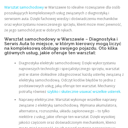
Warsztat samochodowy
w Warszawie to idealne rozwiązanie dla osób
poszukujących kompleksowych usług związanych z diagnostyką i
serwisem auta. Dzięki fachowej wiedzy i doświadczeniu mechaników
oraz wykorzystaniu nowoczesnego sprzętu, klient może mieć pewność,
że jego samochód jest w dobrych rękach.
Warsztat samochodowy w Warszawie – Diagnostyka i
Serwis Auta to miejsce, w którym kierowcy mogą liczyć
na kompleksową obsługę swojego pojazdu. Oto kilka
głównych usług, jakie oferuje ten warsztat:
Diagnostyka elektryki samochodowej: Dzięki wykorzystaniu
najnowszych technologii i specjalistycznego sprzętu, warsztat
jest w stanie dokładnie zdiagnozować każdą usterkę związaną z
elektryką samochodową. Odczyt kodów błędów to jedna z
podstawowych usług, jaką oferuje ten warsztat. Mechanicy
potrafią również
szybko i skutecznie usuwać wszelkie usterek
.
Naprawy elektryczne: Warsztat wykonuje wszelkie naprawy
związane z elektryką samochodową. Wymiana akumulatora,
alternatora, rozrusznika, układu zapłonowego – to tylko
niektóre z usług, jakie oferuje ten warsztat. Dzięki wysokiej
jakości częściom oraz doświadczonym mechanikom, klienci