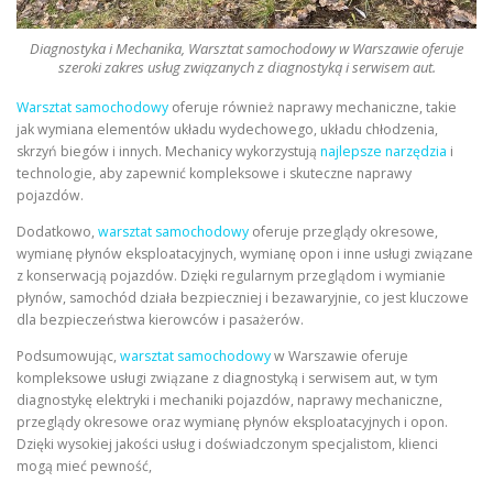
Diagnostyka i Mechanika, Warsztat samochodowy w Warszawie oferuje
szeroki zakres usług związanych z diagnostyką i serwisem aut.
Warsztat samochodowy
oferuje również naprawy mechaniczne, takie
jak wymiana elementów układu wydechowego, układu chłodzenia,
skrzyń biegów i innych. Mechanicy wykorzystują
najlepsze narzędzia
i
technologie, aby zapewnić kompleksowe i skuteczne naprawy
pojazdów.
Dodatkowo,
warsztat samochodowy
oferuje przeglądy okresowe,
wymianę płynów eksploatacyjnych, wymianę opon i inne usługi związane
z konserwacją pojazdów. Dzięki regularnym przeglądom i wymianie
płynów, samochód działa bezpieczniej i bezawaryjnie, co jest kluczowe
dla bezpieczeństwa kierowców i pasażerów.
Podsumowując,
warsztat samochodowy
w Warszawie oferuje
kompleksowe usługi związane z diagnostyką i serwisem aut, w tym
diagnostykę elektryki i mechaniki pojazdów, naprawy mechaniczne,
przeglądy okresowe oraz wymianę płynów eksploatacyjnych i opon.
Dzięki wysokiej jakości usług i doświadczonym specjalistom, klienci
mogą mieć pewność,