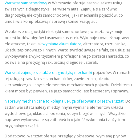
Warsztat samochodowy
w Warszawie oferuje szeroki zakres usług
związanych z diagnostyką i serwisem auta. Zajmuje się zarówno
diagnostyką elektryki samochodowej, jak i mechaniki pojazdów, co
umożliwia kompleksową naprawę i konserwację aut.
W zakresie diagnostyki elektryki samochodowej warsztat wykonuje
odczyt kodów błędów i usuwanie usterek. Wykonuje również naprawy
elektryczne, takie jak
wymiana akumulatora
, alternatora, rozrusznika,
układu zapłonowego i innych. Warto zwrócić uwagę na fakt, że usługi są
wykonywane z wykorzystaniem profesjonalnego sprzętu i narzędzi, co
pozwala na precyzyjną i skuteczną diagnozę usterek.
Warsztat zajmuje się także diagnostyką mechaniki
pojazdów. W ramach
tej usługi sprawdza się stan hamulców, zawieszenia, układu
kierowniczego i innych elementów mechanicznych pojazdu. Dzięki temu
klient może być pewien, że jego samochód jest bezpieczny i sprawny.
Naprawy mechaniczne to kolejna usługa oferowana przez warsztat
. Do
zadań warsztatu należy między innymi wymiana elementów układu
wydechowego, układu chłodzenia, skrzyń biegów i innych. Wszystkie
naprawy wykonywane są z dbałością o jakość wykonania i z użyciem
oryginalnych części.
Dodatkowo, warsztat oferuje przeglądy okresowe, wymianę płynów