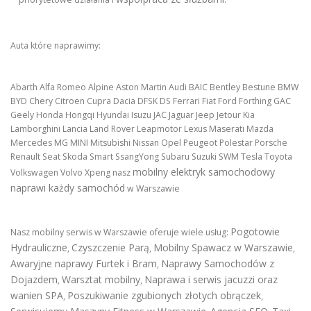
Auta które naprawimy:
Abarth Alfa Romeo Alpine Aston Martin Audi BAIC Bentley Bestune BMW
BYD Chery Citroen Cupra Dacia DFSK DS Ferrari Fiat Ford Forthing GAC
Geely Honda Hongqi Hyundai Isuzu JAC Jaguar Jeep Jetour Kia
Lamborghini Lancia Land Rover Leapmotor Lexus Maserati Mazda
Mercedes MG MINI Mitsubishi Nissan Opel Peugeot Polestar Porsche
Renault Seat Skoda Smart SsangYong Subaru Suzuki SWM Tesla Toyota
mobilny elektryk samochodowy
Volkswagen Volvo Xpeng nasz
naprawi każdy samochód
w Warszawie
Pogotowie
Nasz mobilny serwis w Warszawie oferuje wiele usług:
Hydrauliczne
Czyszczenie Parą
Mobilny Spawacz w Warszawie
,
,
,
Awaryjne naprawy Furtek i Bram
Naprawy Samochodów z
,
Dojazdem
Warsztat mobilny
Naprawa i serwis jacuzzi oraz
,
,
wanien SPA
Poszukiwanie zgubionych złotych obrączek
,
,