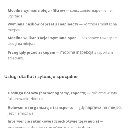
Mobilna wymiana oleju i filtrów
— spuszczenie, napełnienie,
utylizacja.
Wymiana pasków osprzętu i napinaczy
— kontrola i montaż na
miejscu.
Mobilna wulkanizacja i wymiana opon
— sezonowe i awaryjne
usługi na miejscu.
mobilna inspekcja
Przeglądy przed zakupem
—
z raportem i
zdjęciami.
Usługi dla flot i sytuacje specjalne
Obsługa flotowa (harmonogramy, raporty)
— cykliczne wizyty i
fakturowanie zbiorcze.
naprawa na miejscu
Holowanie i organizacja transportu
— gdy
jest niemożliwa.
Interwencje ratunkowe (dziecko/zwierzę w aucie)
—
współpraca ze służbami
priorytetowe działania i
.