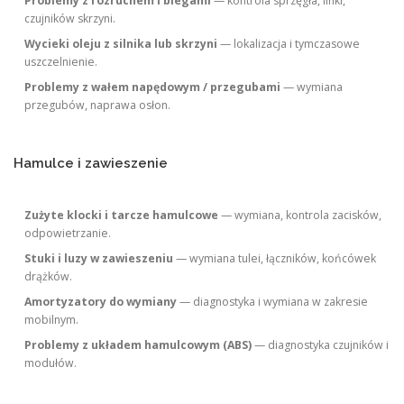
Problemy z rozruchem i biegami
— kontrola sprzęgła, linki,
czujników skrzyni.
Wycieki oleju z silnika lub skrzyni
— lokalizacja i tymczasowe
uszczelnienie.
Problemy z wałem napędowym / przegubami
— wymiana
przegubów, naprawa osłon.
Hamulce i zawieszenie
Zużyte klocki i tarcze hamulcowe
— wymiana, kontrola zacisków,
odpowietrzanie.
Stuki i luzy w zawieszeniu
— wymiana tulei, łączników, końcówek
drążków.
Amortyzatory do wymiany
— diagnostyka i wymiana w zakresie
mobilnym.
Problemy z układem hamulcowym (ABS)
— diagnostyka czujników i
modułów.