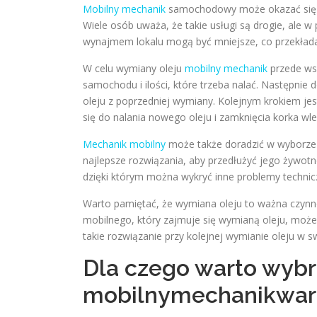
Mobilny mechanik
samochodowy może okazać się św
Wiele osób uważa, że takie usługi są drogie, ale 
wynajmem lokalu mogą być mniejsze, co przekłada s
W celu wymiany oleju
mobilny mechanik
przede wsz
samochodu i ilości, które trzeba nalać. Następnie
oleju z poprzedniej wymiany. Kolejnym krokiem je
się do nalania nowego oleju i zamknięcia korka wl
Mechanik mobilny
może także doradzić w wyborze 
najlepsze rozwiązania, aby przedłużyć jego żywo
dzięki którym można wykryć inne problemy technicz
Warto pamiętać, że wymiana oleju to ważna czyn
mobilnego, który zajmuje się wymianą oleju, moż
takie rozwiązanie przy kolejnej wymianie oleju w
Dla czego warto wyb
mobilnymechanikwar