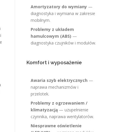
Amortyzatory do wymiany
—
diagnostyka i wymiana w zakresie
mobilnym.
u
Problemy z układem
i
hamulcowym (ABS)
—
je
diagnostyka czujników i modułów.
Komfort i wyposażenie
Awaria szyb elektrycznych
—
a
naprawa mechanizmów i
ć
przelotek.
Problemy z ogrzewaniem /
klimatyzacją
— uzupełnienie
czynnika, naprawa wentylatorów.
Niesprawne oświetlenie