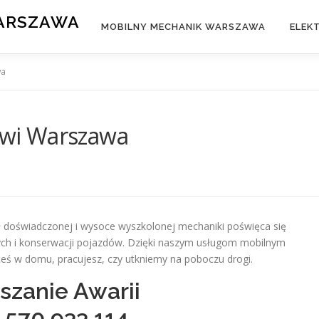
WARSZAWA
MOBILNY MECHANIK WARSZAWA
ELEK
wa
wi Warszawa
oświadczonej i wysoce wyszkolonej mechaniki poświęca się
zych i konserwacji pojazdów. Dzięki naszym usługom mobilnym
steś w domu, pracujesz, czy utkniemy na poboczu drogi.
szanie Awarii
8
570 933 114