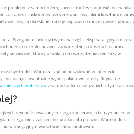
ozwiązać problemu z samochodem, zawsze możesz poprosić mechanika 
nie zostaniesz zaskoczony nieoczekiwanie wysokimi kosztami napraw
akietowe ceny za określone rodzaje napraw, co może również pomóc
 auta. Przegląd techniczny i wymiana części eksploatacyjnych na cza
chodem, co z kolei pozwoli zaoszczędzić na kosztach napraw.
kiety serwisowe, które pozwalają na oszczędzenie pieniędzy w
musi być trudne. Warto zacząć od poszukiwań w Internecie i
wycena usługi i ewentualne wybór pakietowej oferty. Regularne
oważniejszych problemów
z samochodem i związanych z tym kosztów.
lej?
ejszych czynności związanych z jego konserwacją i utrzymaniem w
ularnie, zgodnie z zaleceniami producenta pojazdu. Warto jednak
iej niż w tradycyjnym warsztacie samochodowym.