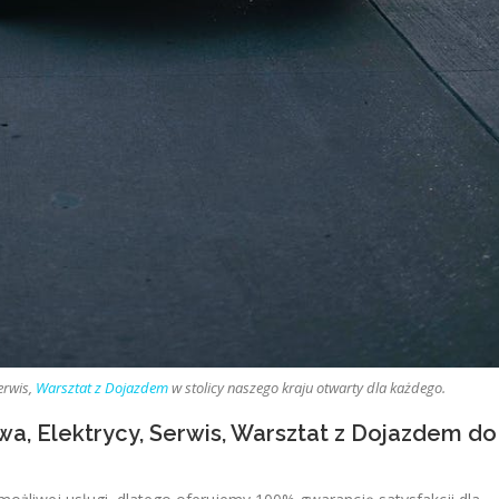
erwis,
Warsztat z Dojazdem
w stolicy naszego kraju otwarty dla każdego.
 Elektrycy, Serwis, Warsztat z Dojazdem do