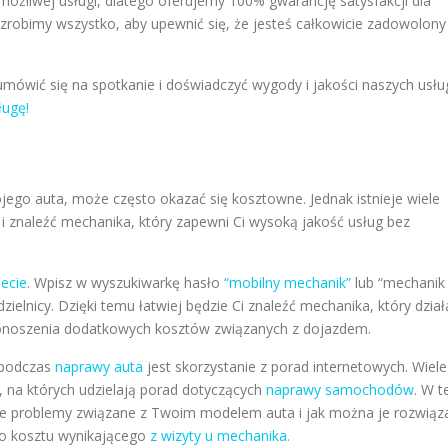
ożliwej usługi, dlatego oferujemy 100% gwarancję satysfakcji dla
 zrobimy wszystko, aby upewnić się, że jesteś całkowicie zadowolony
umówić się na spotkanie i doświadczyć wygody i jakości naszych usłu
ługę!
ego auta, może często okazać się kosztowne. Jednak istnieje wiele
 znaleźć mechanika, który zapewni Ci wysoką jakość usług bez
ecie
. Wpisz w wyszukiwarkę hasło
“mobilny mechanik”
lub “mechanik
lnicy. Dzięki temu łatwiej będzie Ci znaleźć mechanika, który dział
 ponoszenia dodatkowych kosztów związanych z dojazdem.
 podczas
naprawy auta
jest skorzystanie z porad internetowych. Wiele
, na których udzielają porad dotyczących
naprawy samochodów
. W t
sze problemy związane z Twoim modelem auta i jak można je rozwiąz
go kosztu wynikającego
z wizyty u mechanika.