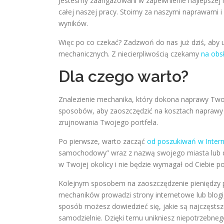
Jesteśmy zaangażowani w zapewnienie najlepszej m
całej naszej pracy. Stoimy za naszymi naprawami i
wyników.
Więc po co czekać? Zadzwoń do nas już dziś, aby 
mechanicznych. Z niecierpliwością czekamy
na obs
Dla czego warto?
Znalezienie mechanika, który dokona naprawy Twoj
sposobów, aby zaoszczędzić na kosztach naprawy i
zrujnowania Twojego portfela.
Po pierwsze, warto zacząć
od poszukiwań w Intern
samochodowy” wraz z nazwą swojego miasta lub dzie
w Twojej okolicy i nie będzie wymagał od Ciebie
Kolejnym sposobem na zaoszczędzenie pieniędzy
mechaników prowadzi strony internetowe lub blogi
sposób możesz dowiedzieć się, jakie są najczęst
samodzielnie. Dzięki temu unikniesz niepotrzebne