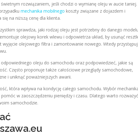
ietnym rozwiązaniem, jeśli chodzi o wymianę oleju w aucie taniej.
w przypadku
mechanika mobilnego
koszty związane z dojazdem i
ię na niższą cenę dla klienta.
ystkim sprawdza, jaki rodzaj oleju jest potrzebny do danego model
 demontuje olejowy korek wlewu i odpowietrza układ, by usunąć resztk
st wyjęcie olejowego filtra i zamontowanie nowego. Wtedy przystępu
ewu.
odpowiedniego oleju do samochodu oraz podpowiedzieć, jakie są
tność. Często proponuje także całościowe przeglądy samochodowe,
ne i uniknąć poważniejszych awarii.
ność, która wpływa na kondycję całego samochodu. Wybór mechanik
e pomóc w zaoszczędzeniu pieniędzy i czasu. Dlatego warto rozważy
 swoim samochodzie.
rać
szawa.eu