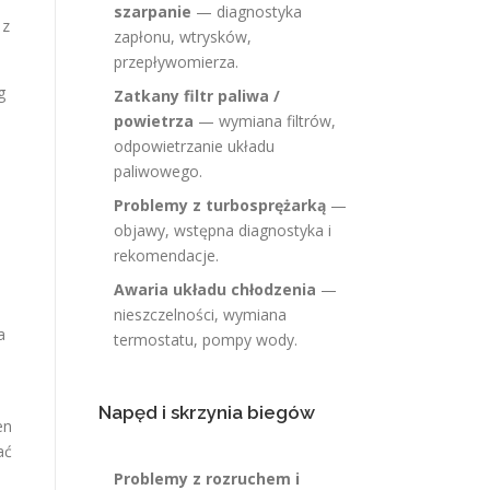
szarpanie
— diagnostyka
 z
zapłonu, wtrysków,
przepływomierza.
g
Zatkany filtr paliwa /
powietrza
— wymiana filtrów,
odpowietrzanie układu
paliwowego.
Problemy z turbosprężarką
—
objawy, wstępna diagnostyka i
rekomendacje.
Awaria układu chłodzenia
—
nieszczelności, wymiana
a
termostatu, pompy wody.
Napęd i skrzynia biegów
en
ać
Problemy z rozruchem i