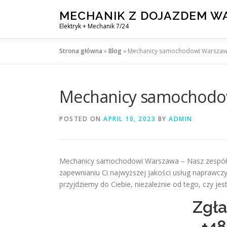
Skip
MECHANIK Z DOJAZDEM 
to
Elektryk + Mechanik 7/24
content
Strona główna
»
Blog
»
Mechanicy samochodowi Warsza
Mechanicy samochodo
POSTED ON
APRIL 10, 2023
BY
ADMIN
Mechanicy samochodowi Warszawa – Nasz zespół d
zapewnianiu Ci najwyższej jakości usług naprawc
przyjdziemy do Ciebie, niezależnie od tego, czy je
Zgła
+4