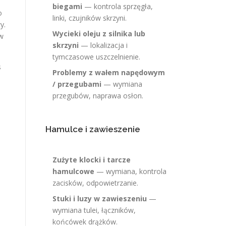
biegami
— kontrola sprzęgła,
o
linki, czujników skrzyni.
y.
Wycieki oleju z silnika lub
 w
skrzyni
— lokalizacja i
tymczasowe uszczelnienie.
s
Problemy z wałem napędowym
/ przegubami
— wymiana
przegubów, naprawa osłon.
Hamulce i zawieszenie
Zużyte klocki i tarcze
hamulcowe
— wymiana, kontrola
zacisków, odpowietrzanie.
Stuki i luzy w zawieszeniu
—
wymiana tulei, łączników,
końcówek drążków.