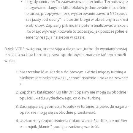
Logi dynamiczne: To zaawansowana technika. Technik włącz
a logowanie danych z kilku bloków jednocześnie (np. ciśnien
ie turbo, przepływomierz, wysterowanie zaworu N75) podc
zas jazdy „od dechy” na trzecim biegu w określonym zakresi
e obrotów. Zapisany plik można potem analizować w Excelu
, tworząc wykresy. Pozwala to zobaczyć, jak poszczególne el
ementy reagują na siebie w czasie.
Dzięki VCDS, wstępna, przerażająca diagnoza „turbo do wymiany” zostaj
e rozbita na kilka bardziej prawdopodobnych i znacznie tańszych możli
wości:
Nieszczelność w układzie dolotowym: Gdzieś między turbiną a
silnikiem jest pęknięty wąż i „cenne” ciśnienie ucieka na zewnątr
z.
Zapchany katalizator lub filtr DPF: Spaliny nie mogą swobodnie
opuścić układu wydechowego, co dławi turbinę.
Zacinająca się geometria łopatek w turbinie: Z powodu nagaru ł
opatki nie mogą się swobodnie przestawiać.
Uszkodzony czujnik ciśnienia doładowania: Rzadkie, ale możliw
e – czujnik „kłamie”, podając zaniżoną wartość.