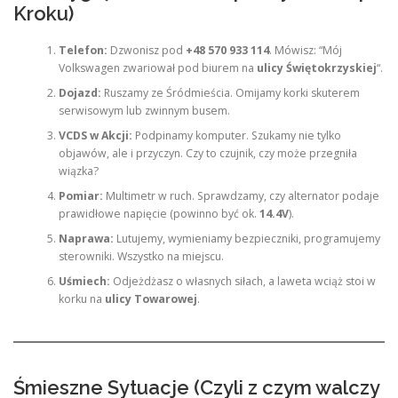
Kroku)
Telefon:
Dzwonisz pod
+48 570 933 114
. Mówisz: “Mój
Volkswagen zwariował pod biurem na
ulicy Świętokrzyskiej
“.
Dojazd:
Ruszamy ze Śródmieścia. Omijamy korki skuterem
serwisowym lub zwinnym busem.
VCDS w Akcji:
Podpinamy komputer. Szukamy nie tylko
objawów, ale i przyczyn. Czy to czujnik, czy może przegniła
wiązka?
Pomiar:
Multimetr w ruch. Sprawdzamy, czy alternator podaje
prawidłowe napięcie (powinno być ok.
14.4V
).
Naprawa:
Lutujemy, wymieniamy bezpieczniki, programujemy
sterowniki. Wszystko na miejscu.
Uśmiech:
Odjeżdżasz o własnych siłach, a laweta wciąż stoi w
korku na
ulicy Towarowej
.
Śmieszne Sytuacje (Czyli z czym walczy