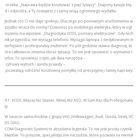
orzeka. „Naprawa będzie kosztować z pięć tysięcy”. Znajomy kasuje błą
d i odjeżdża, a Ty zostajesz z czarną wizją ogromnego wydatku.
Jednak coś Ci nie daje spokoju. Dlaczego po ponownym uruchomieniu w
szystko wraca do normy? Dzwonisz po mobilnego elektryka, który w ogł
oszeniu ma wpisane: „Diagnostyka VCDS, pomiary elektryczne”. Gdy tech
nik przyjeżdża, nie wyciąga telefonu. Wyciąga laptopa z dedykowanym in
terfejsem i profesjonalny multimetr. Po pół godzinie stawia diagnozę, kt
óra całkowicie zmienia obraz sytuacji. To nie jest opowieść o wymianie t
urbo. To opowieść o tym, jak dwa narzędzia –
cyfrowy wytrych i sonda prawdy –
pozwalają odróżnić kosztowną pomyłkę od precyzyjnej i taniej naprawy.
9.1. VCDS: Więcej Niż Skaner, Mniej Niż ASO, W Sam Raz dla Profesjonalis
ty
W świecie samochodów z grupy VAG (Volkswagen, Audi, Skoda, Seat), VC
DS (VAG-
COM Diagnostic System) to absolutna legenda. To nie jest prosty czytnik
błędów. To potężne, specjalistyczne narzędzie, które pozwala na niemal