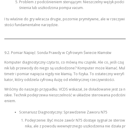
Problem z podciśnieniem sterującym: Nieszczelny wężyk podci
śnienia lub uszkodzona pompa vacum.
I tu właśnie do gry wkracza drugie, pozornie prymitywne, ale w rzeczywi
stości fundamentalne narzędzie.
9.2. Pomiar Napięć: Sonda Prawdy w Cyfrowym Świecie Kłamstw
Komputer diagnostyczny czyta to, co mówią mu czujniki. Ale co, jeśli czuj
nik lub przewody do niego są uszkodzone? Komputer może kłamać. Mul
timetr i pomiar napięcia nigdy nie kłamią. To fizyka. To ostateczny weryfi
kator, który oddziela cyfrową iluzję od elektrycznej rzeczywistości.
Wróćmy do naszego przypadku. VCDS wskazał, że doładowanie jest za n
iskie. Technik podejrzewa nieszczelność w układzie sterowania podciśni
eniem.
Scenariusz Diagnostyczny: Sprawdzenie Zaworu N75
Podejrzenie: Być może zawór N75 dostaje sygnał ze sterow
nika, ale z powodu wewnętrznego uszkodzenia nie działa pr