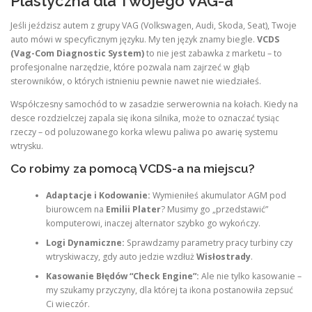
Plastyczna dla Twojego VAG-a
Jeśli jeździsz autem z grupy VAG (Volkswagen, Audi, Skoda, Seat), Twoje
auto mówi w specyficznym języku. My ten język znamy biegle.
VCDS
(Vag-Com Diagnostic System)
to nie jest zabawka z marketu – to
profesjonalne narzędzie, które pozwala nam zajrzeć w głąb
sterowników, o których istnieniu pewnie nawet nie wiedziałeś.
Współczesny samochód to w zasadzie serwerownia na kołach. Kiedy na
desce rozdzielczej zapala się ikona silnika, może to oznaczać tysiąc
rzeczy – od poluzowanego korka wlewu paliwa po awarię systemu
wtrysku.
Co robimy za pomocą VCDS-a na miejscu?
Adaptacje i Kodowanie:
Wymieniłeś akumulator AGM pod
biurowcem na
Emilii Plater
? Musimy go „przedstawić”
komputerowi, inaczej alternator szybko go wykończy.
Logi Dynamiczne:
Sprawdzamy parametry pracy turbiny czy
wtryskiwaczy, gdy auto jedzie wzdłuż
Wisłostrady
.
Kasowanie Błędów “Check Engine”:
Ale nie tylko kasowanie –
my szukamy przyczyny, dla której ta ikona postanowiła zepsuć
Ci wieczór.