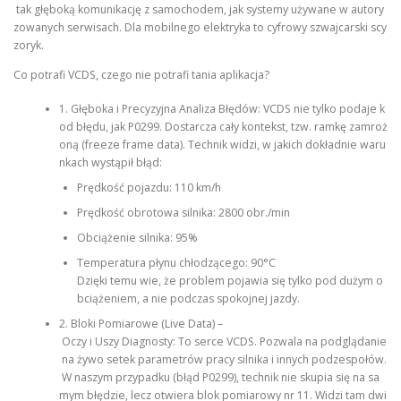
tak głęboką komunikację z samochodem, jak systemy używane w autory
zowanych serwisach. Dla mobilnego elektryka to cyfrowy szwajcarski scy
zoryk.
Co potrafi VCDS, czego nie potrafi tania aplikacja?
1. Głęboka i Precyzyjna Analiza Błędów: VCDS nie tylko podaje k
od błędu, jak P0299. Dostarcza cały kontekst, tzw. ramkę zamroż
oną (freeze frame data). Technik widzi, w jakich dokładnie waru
nkach wystąpił błąd:
Prędkość pojazdu: 110 km/h
Prędkość obrotowa silnika: 2800 obr./min
Obciążenie silnika: 95%
Temperatura płynu chłodzącego: 90°C
Dzięki temu wie, że problem pojawia się tylko pod dużym o
bciążeniem, a nie podczas spokojnej jazdy.
2. Bloki Pomiarowe (Live Data) –
Oczy i Uszy Diagnosty: To serce VCDS. Pozwala na podglądanie
na żywo setek parametrów pracy silnika i innych podzespołów.
W naszym przypadku (błąd P0299), technik nie skupia się na sa
mym błędzie, lecz otwiera blok pomiarowy nr 11. Widzi tam dwi