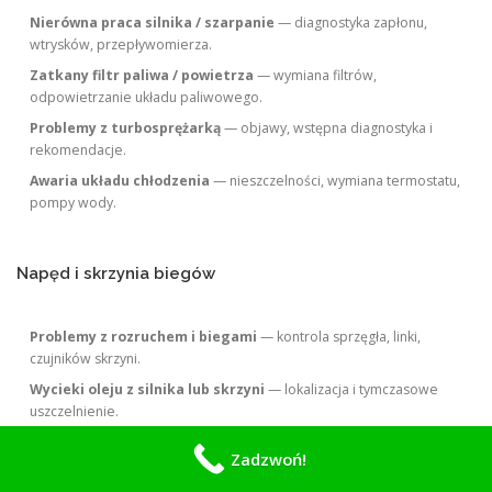
Nierówna praca silnika / szarpanie
— diagnostyka zapłonu,
wtrysków, przepływomierza.
Zatkany filtr paliwa / powietrza
— wymiana filtrów,
odpowietrzanie układu paliwowego.
Problemy z turbosprężarką
— objawy, wstępna diagnostyka i
rekomendacje.
Awaria układu chłodzenia
— nieszczelności, wymiana termostatu,
pompy wody.
Napęd i skrzynia biegów
Problemy z rozruchem i biegami
— kontrola sprzęgła, linki,
czujników skrzyni.
Wycieki oleju z silnika lub skrzyni
— lokalizacja i tymczasowe
uszczelnienie.
Problemy z wałem napędowym / przegubami
— wymiana
Zadzwoń!
przegubów, naprawa osłon.