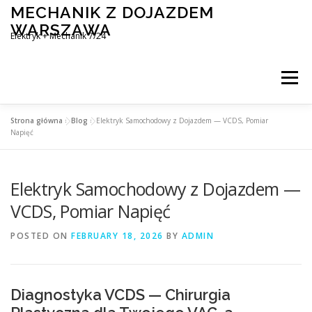
Skip
MECHANIK Z DOJAZDEM
to
WARSZAWA
content
Elektryk + Mechanik 7/24
Menu
Strona główna
»
Blog
»
Elektryk Samochodowy z Dojazdem — VCDS, Pomiar
MOBILNY MECHANIK WARSZAWA
Napięć
Elektryk Samochodowy z Dojazdem —
ELEKTRYK SAMOCHODOWY
BLOG
KONTAKT
VCDS, Pomiar Napięć
POSTED ON
FEBRUARY 18, 2026
BY
ADMIN
Diagnostyka VCDS — Chirurgia