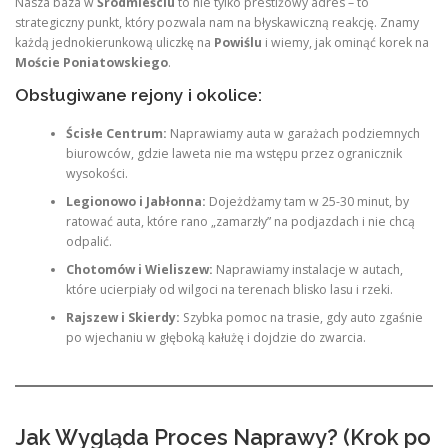
Nasza baza w
Śródmieściu
to nie tylko prestiżowy adres – to
strategiczny punkt, który pozwala nam na błyskawiczną reakcję. Znamy
każdą jednokierunkową uliczkę na
Powiślu
i wiemy, jak ominąć korek na
Moście Poniatowskiego
.
Obsługiwane rejony i okolice:
Ścisłe Centrum:
Naprawiamy auta w garażach podziemnych
biurowców, gdzie laweta nie ma wstępu przez ogranicznik
wysokości.
Legionowo i Jabłonna:
Dojeżdżamy tam w 25-30 minut, by
ratować auta, które rano „zamarzły” na podjazdach i nie chcą
odpalić.
Chotomów i Wieliszew:
Naprawiamy instalacje w autach,
które ucierpiały od wilgoci na terenach blisko lasu i rzeki.
Rajszew i Skierdy:
Szybka pomoc na trasie, gdy auto zgaśnie
po wjechaniu w głęboką kałużę i dojdzie do zwarcia.
Jak Wygląda Proces Naprawy? (Krok po