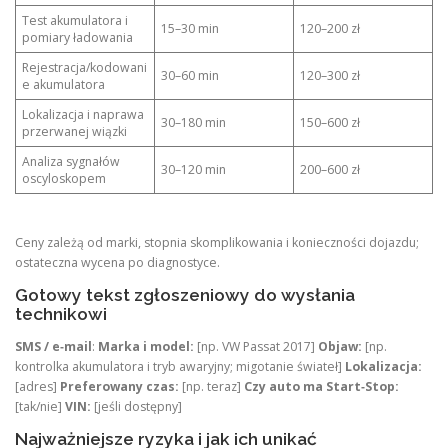
Test akumulatora i
15–30 min
120–200 zł
pomiary ładowania
Rejestracja/kodowani
30–60 min
120–300 zł
e akumulatora
Lokalizacja i naprawa
30–180 min
150–600 zł
przerwanej wiązki
Analiza sygnałów
30–120 min
200–600 zł
oscyloskopem
Ceny zależą od marki, stopnia skomplikowania i konieczności dojazdu;
ostateczna wycena po diagnostyce.
Gotowy tekst zgłoszeniowy do wysłania
technikowi
SMS / e‑mail
:
Marka i model:
[np. VW Passat 2017]
Objaw:
[np.
kontrolka akumulatora i tryb awaryjny; migotanie świateł]
Lokalizacja:
[adres]
Preferowany czas:
[np. teraz]
Czy auto ma Start‑Stop:
[tak/nie]
VIN:
[jeśli dostępny]
Najważniejsze ryzyka i jak ich unikać