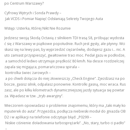
po Centrum Warszawy?
Cyfrowy Wytrych i Sonda Prawdy –
Jak VCDS i Pomiar Napięć Odsłaniają Sekrety Twojego Auta
Wstęp: Usterka, Której Nikt Nie Rozumie
Jedziesz swoją Skodą Octavią z silnikiem TDI trasą S8, próbując wydosta
ć się z Warszawy w piątkowe popołudnie. Ruch jest gęsty, ale płynny. Wci
skasz się na lewy pas, by wyprzedzić ciężarówkę, dodajesz gazu i… nic. A
uto zamiast przyspieszyć, gwałtownie traci moc. Pedał gazu w podłodze,
a samochód ledwo utrzymuje prędkość 80 km/h. Na desce rozdzielczej
zapala się migająca, pomarańczowa spirala –
kontrolka świec żarowych –
a po chwili dołącza do niej złowieszczy „Check Engine”. Zjeżdżasz na po
bocze, gasisz silnik, odpalasz ponownie. Kontrolki gasną, moc wraca. Rus
zasz, ale po kilku kilometrach dynamiczniejszej jazdy sytuacja się powtar
za. Wpadasz w tzw. „tryb awaryjny”.
Wieczorem opowiadasz o problemie znajomemu, który ma „taki mały ko
mputerek do auta”. Przyjeżdża, podłącza niebieski moduł do gniazda OB
D2 i w aplikacji na telefonie odczytuje błąd: „P0299 –
Niskie ciśnienie doładowania turbosprężarki”. „No, stary, turbo ci padło”
–