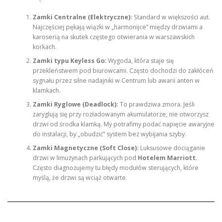
Zamki Centralne (Elektryczne):
Standard w większości aut.
Najczęściej pękają wiązki w „harmonijce” między drzwiami a
karoserią na skutek częstego otwierania w warszawskich
korkach.
Zamki typu Keyless Go:
Wygoda, która staje się
przekleństwem pod biurowcami. Często dochodzi do zakłóceń
sygnału przez silne nadajniki w Centrum lub awarii anten w
klamkach.
Zamki Ryglowe (Deadlock):
To prawdziwa zmora. Jeśli
zaryglują się przy rozładowanym akumulatorze, nie otworzysz
drzwi od środka klamką. My potrafimy podać napięcie awaryjne
do instalacji, by „obudzić” system bez wybijania szyby.
Zamki Magnetyczne (Soft Close):
Luksusowe dociąganie
drzwi w limuzynach parkujących pod
Hotelem Marriott
.
Często diagnozujemy tu błędy modułów sterujących, które
myślą, że drzwi są wciąż otwarte.