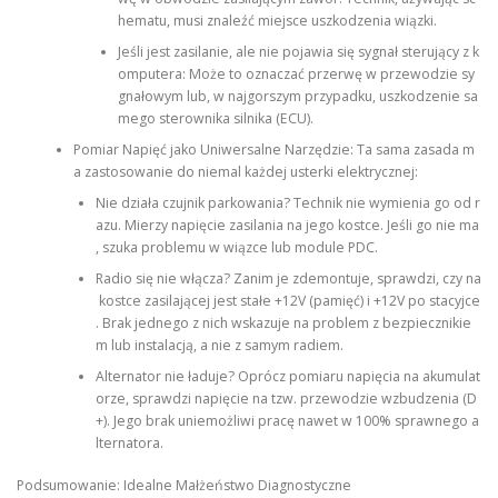
hematu, musi znaleźć miejsce uszkodzenia wiązki.
Jeśli jest zasilanie, ale nie pojawia się sygnał sterujący z k
omputera: Może to oznaczać przerwę w przewodzie sy
gnałowym lub, w najgorszym przypadku, uszkodzenie sa
mego sterownika silnika (ECU).
Pomiar Napięć jako Uniwersalne Narzędzie: Ta sama zasada m
a zastosowanie do niemal każdej usterki elektrycznej:
Nie działa czujnik parkowania? Technik nie wymienia go od r
azu. Mierzy napięcie zasilania na jego kostce. Jeśli go nie ma
, szuka problemu w wiązce lub module PDC.
Radio się nie włącza? Zanim je zdemontuje, sprawdzi, czy na
kostce zasilającej jest stałe +12V (pamięć) i +12V po stacyjce
. Brak jednego z nich wskazuje na problem z bezpiecznikie
m lub instalacją, a nie z samym radiem.
Alternator nie ładuje? Oprócz pomiaru napięcia na akumulat
orze, sprawdzi napięcie na tzw. przewodzie wzbudzenia (D
+). Jego brak uniemożliwi pracę nawet w 100% sprawnego a
lternatora.
Podsumowanie: Idealne Małżeństwo Diagnostyczne