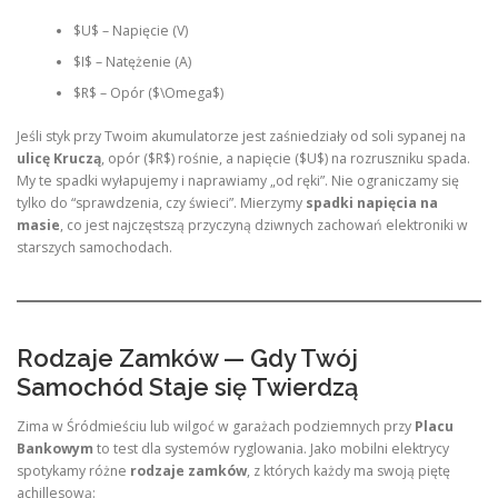
$U$ – Napięcie (V)
$I$ – Natężenie (A)
$R$ – Opór ($\Omega$)
Jeśli styk przy Twoim akumulatorze jest zaśniedziały od soli sypanej na
ulicę Kruczą
, opór ($R$) rośnie, a napięcie ($U$) na rozruszniku spada.
My te spadki wyłapujemy i naprawiamy „od ręki”. Nie ograniczamy się
tylko do “sprawdzenia, czy świeci”. Mierzymy
spadki napięcia na
masie
, co jest najczęstszą przyczyną dziwnych zachowań elektroniki w
starszych samochodach.
Rodzaje Zamków — Gdy Twój
Samochód Staje się Twierdzą
Zima w Śródmieściu lub wilgoć w garażach podziemnych przy
Placu
Bankowym
to test dla systemów ryglowania. Jako mobilni elektrycy
spotykamy różne
rodzaje zamków
, z których każdy ma swoją piętę
achillesową: