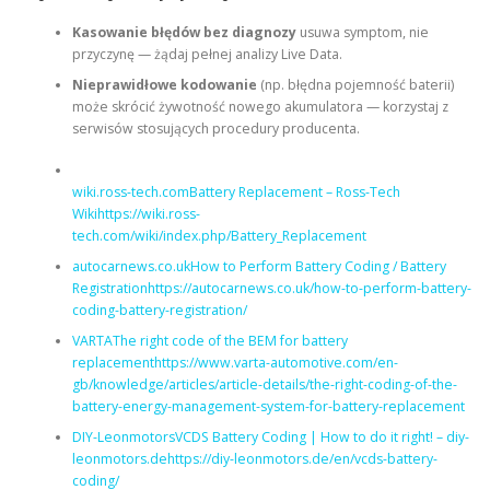
Kasowanie błędów bez diagnozy
usuwa symptom, nie
przyczynę — żądaj pełnej analizy Live Data.
Nieprawidłowe kodowanie
(np. błędna pojemność baterii)
może skrócić żywotność nowego akumulatora — korzystaj z
serwisów stosujących procedury producenta.
wiki.ross-tech.comBattery Replacement – Ross-Tech
Wikihttps://wiki.ross-
tech.com/wiki/index.php/Battery_Replacement
autocarnews.co.ukHow to Perform Battery Coding / Battery
Registrationhttps://autocarnews.co.uk/how-to-perform-battery-
coding-battery-registration/
VARTAThe right code of the BEM for battery
replacementhttps://www.varta-automotive.com/en-
gb/knowledge/articles/article-details/the-right-coding-of-the-
battery-energy-management-system-for-battery-replacement
DIY-LeonmotorsVCDS Battery Coding | How to do it right! – diy-
leonmotors.dehttps://diy-leonmotors.de/en/vcds-battery-
coding/