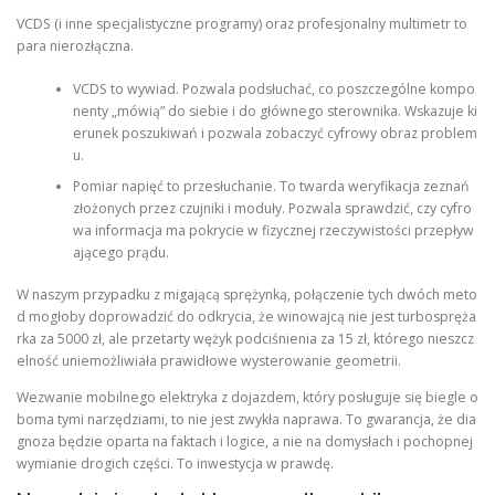
VCDS (i inne specjalistyczne programy) oraz profesjonalny multimetr to
para nierozłączna.
VCDS to wywiad. Pozwala podsłuchać, co poszczególne kompo
nenty „mówią” do siebie i do głównego sterownika. Wskazuje ki
erunek poszukiwań i pozwala zobaczyć cyfrowy obraz problem
u.
Pomiar napięć to przesłuchanie. To twarda weryfikacja zeznań
złożonych przez czujniki i moduły. Pozwala sprawdzić, czy cyfro
wa informacja ma pokrycie w fizycznej rzeczywistości przepływ
ającego prądu.
W naszym przypadku z migającą sprężynką, połączenie tych dwóch meto
d mogłoby doprowadzić do odkrycia, że winowajcą nie jest turbospręża
rka za 5000 zł, ale przetarty wężyk podciśnienia za 15 zł, którego nieszcz
elność uniemożliwiała prawidłowe wysterowanie geometrii.
Wezwanie mobilnego elektryka z dojazdem, który posługuje się biegle o
boma tymi narzędziami, to nie jest zwykła naprawa. To gwarancja, że dia
gnoza będzie oparta na faktach i logice, a nie na domysłach i pochopnej
wymianie drogich części. To inwestycja w prawdę.