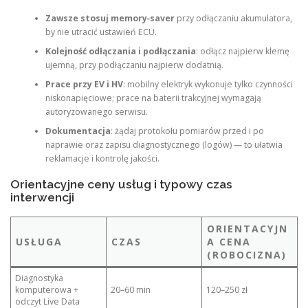
Zawsze stosuj memory‑saver
przy odłączaniu akumulatora,
by nie utracić ustawień ECU.
Kolejność odłączania i podłączania
: odłącz najpierw klemę
ujemną, przy podłączaniu najpierw dodatnią.
Prace przy EV i HV
: mobilny elektryk wykonuje tylko czynności
niskonapięciowe; prace na baterii trakcyjnej wymagają
autoryzowanego serwisu.
Dokumentacja
: żądaj protokołu pomiarów przed i po
naprawie oraz zapisu diagnostycznego (logów) — to ułatwia
reklamacje i kontrolę jakości.
Orientacyjne ceny usług i typowy czas
interwencji
ORIENTACYJN
USŁUGA
CZAS
A CENA
(ROBOCIZNA)
Diagnostyka
komputerowa +
20–60 min
120–250 zł
odczyt Live Data