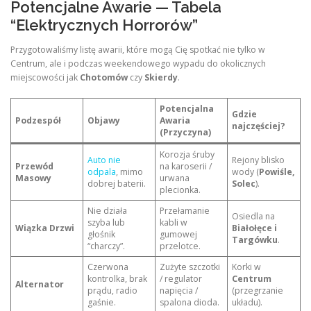
Potencjalne Awarie — Tabela
“Elektrycznych Horrorów”
Przygotowaliśmy listę awarii, które mogą Cię spotkać nie tylko w
Centrum, ale i podczas weekendowego wypadu do okolicznych
miejscowości jak
Chotomów
czy
Skierdy
.
Potencjalna
Gdzie
Podzespół
Objawy
Awaria
najczęściej?
(Przyczyna)
Korozja śruby
Auto nie
Rejony blisko
Przewód
na karoserii /
odpala
, mimo
wody (
Powiśle,
Masowy
urwana
dobrej baterii.
Solec
).
plecionka.
Nie działa
Przełamanie
Osiedla na
szyba lub
kabli w
Wiązka Drzwi
Białołęce i
głośnik
gumowej
Targówku
.
“charczy”.
przelotce.
Czerwona
Zużyte szczotki
Korki w
kontrolka, brak
/ regulator
Centrum
Alternator
prądu, radio
napięcia /
(przegrzanie
gaśnie.
spalona dioda.
układu).