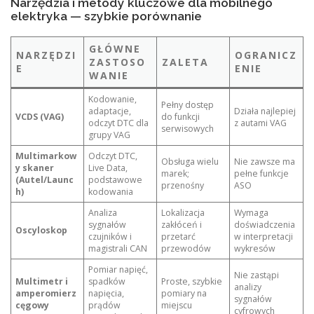
Narzędzia i metody kluczowe dla mobilnego
elektryka — szybkie porównanie
GŁÓWNE
NARZĘDZI
OGRANICZ
ZASTOSO
ZALETA
E
ENIE
WANIE
Kodowanie,
Pełny dostęp
adaptacje,
Działa najlepiej
VCDS (VAG)
do funkcji
odczyt DTC dla
z autami VAG
serwisowych
grupy VAG
Multimarkow
Odczyt DTC,
Obsługa wielu
Nie zawsze ma
y skaner
Live Data,
marek;
pełne funkcje
(Autel/Launc
podstawowe
przenośny
ASO
h)
kodowania
Analiza
Lokalizacja
Wymaga
sygnałów
zakłóceń i
doświadczenia
Oscyloskop
czujników i
przetarć
w interpretacji
magistrali CAN
przewodów
wykresów
Pomiar napięć,
Nie zastąpi
Multimetr i
spadków
Proste, szybkie
analizy
amperomierz
napięcia,
pomiary na
sygnałów
cęgowy
prądów
miejscu
cyfrowych