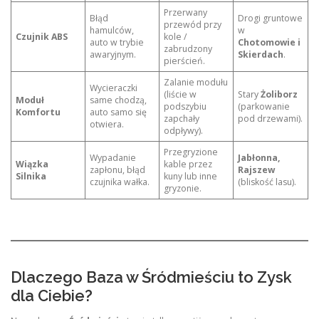
Przerwany
Błąd
Drogi gruntowe
przewód przy
hamulców,
w
Czujnik ABS
kole /
auto w trybie
Chotomowie i
zabrudzony
awaryjnym.
Skierdach
.
pierścień.
Zalanie modułu
Wycieraczki
(liście w
Stary
Żoliborz
Moduł
same chodzą,
podszybiu
(parkowanie
Komfortu
auto samo się
zapchały
pod drzewami).
otwiera.
odpływy).
Przegryzione
Wypadanie
Jabłonna,
Wiązka
kable przez
zapłonu, błąd
Rajszew
Silnika
kuny lub inne
czujnika wałka.
(bliskość lasu).
gryzonie.
Dlaczego Baza w Śródmieściu to Zysk
dla Ciebie?