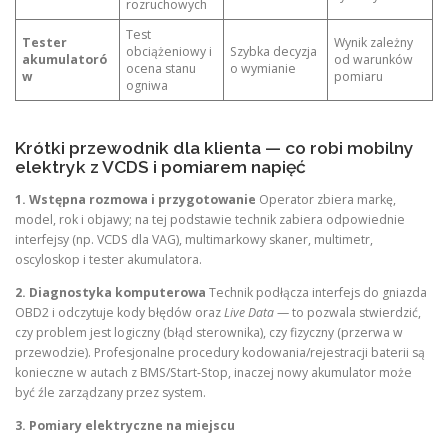
rozruchowych
Test
Tester
Wynik zależny
obciążeniowy i
Szybka decyzja
akumulatoró
od warunków
ocena stanu
o wymianie
w
pomiaru
ogniwa
Krótki przewodnik dla klienta — co robi mobilny
elektryk z VCDS i pomiarem napięć
1. Wstępna rozmowa i przygotowanie
Operator zbiera markę,
model, rok i objawy; na tej podstawie technik zabiera odpowiednie
interfejsy (np. VCDS dla VAG), multimarkowy skaner, multimetr,
oscyloskop i tester akumulatora.
2. Diagnostyka komputerowa
Technik podłącza interfejs do gniazda
OBD2 i odczytuje kody błędów oraz
Live Data
— to pozwala stwierdzić,
czy problem jest logiczny (błąd sterownika), czy fizyczny (przerwa w
przewodzie). Profesjonalne procedury kodowania/rejestracji baterii są
konieczne w autach z BMS/Start‑Stop, inaczej nowy akumulator może
być źle zarządzany przez system.
3. Pomiary elektryczne na miejscu