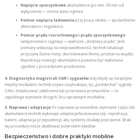
Napięcie spoczynkowe
akumulatora (po min. 30 min od
wyłączenia) — ocena stanu ogniwa.
Pomiar napięcia ładowania
przy pracy silnika — sprawdzenie
alternatora i regulatora.
Pomiar prądu rozruchowego i prądu spoczynkowego
(amperomierz cęgowy) — wykrycie „złodzieja prądu”. Jeśli
pomiary wskazują na nieprawidłowości, technik lokalizuje
przyczynę (luźne masy, skorodowane klemy, przetarcia wiązki).
Rejestracja nowego akumulatora powinna być wykonana
zgodnie z procedurami producenta.
4. Diagnostyka magistrali CAN i sygnałów
Gdy błędy są niespójne
między modułami, technik używa oscyloskopu, by „podsłuchać” sygnały
CAN i zlokalizować zakłócenia lub przerwania przewodów — to
zapobiega wymianie drogich, lecz sprawnych modułów.
5. Naprawa i adaptacje
Po naprawie przewodów, wymianie części lub
akumulatora technik wykonuje adaptacje/kodowania (np. rejestracja
baterii, adaptacja przepustnicy), aby systemy działały poprawnie. Brak
tej procedury może skutkować powrotem błędów.
Bezpieczeństwo i dobre praktyki mobilne