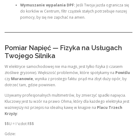
Wymuszanie wypalania DPF:
Jeśli Twoja jazda ogranicza się
do korków w Centrum, filtr cząstek stałych potrzebuje naszej
pomocy, by się nie zapchać na amen.
Pomiar Napięć — Fizyka na Usługach
Twojego Silnika
W elektryce samochodowej nie ma magii, jest tylko fizyka (i czasem
złośliwe gryzonie). Większość problemów, które spotykamy na
Powiślu
czy
Muranowie
, wynika z prostego faktu: prąd ma zbyt duży opór, by
dotrzeć tam, gdzie powinien.
Używamy profesjonalnych multimetrów, by zmierzyć spadki napięcia.
Kluczowy jest tu wzór na prawo Ohma, który dla każdego elektryka jest
ważniejszy niż przepis na idealną kawę w knajpie na
Placu Trzech
Krzyży
:
$$U = I \cdot R$$
Gdzie: