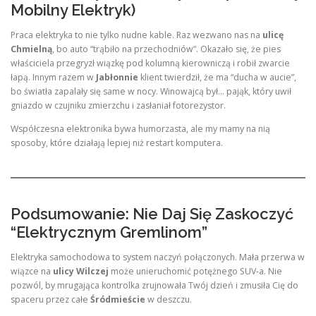
Mobilny Elektryk)
Praca elektryka to nie tylko nudne kable. Raz wezwano nas na
ulicę
Chmielną
, bo auto “trąbiło na przechodniów”. Okazało się, że pies
właściciela przegryzł wiązkę pod kolumną kierowniczą i robił zwarcie
łapą. Innym razem w
Jabłonnie
klient twierdził, że ma “ducha w aucie”,
bo światła zapalały się same w nocy. Winowajcą był… pająk, który uwił
gniazdo w czujniku zmierzchu i zasłaniał fotorezystor.
Współczesna elektronika bywa humorzasta, ale my mamy na nią
sposoby, które działają lepiej niż restart komputera.
Podsumowanie: Nie Daj Się Zaskoczyć
“Elektrycznym Gremlinom”
Elektryka samochodowa to system naczyń połączonych. Mała przerwa w
wiązce na
ulicy Wilczej
może unieruchomić potężnego SUV-a. Nie
pozwól, by mrugająca kontrolka zrujnowała Twój dzień i zmusiła Cię do
spaceru przez całe
Śródmieście
w deszczu.