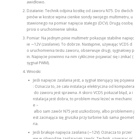
awidłowo.
Działanie: Technik odpina kostkę od zaworu N75. Do dwóch
pinów w kostce wpina cienkie sondy swojego multimetru, u
stawionego na pomiar napięcia stałego (DCV). Drugą osobę
prosi o uruchomienie silnika.
Pomiar: Na jednym pinie multimetr pokazuje stabilne napięc
ie ∼12V (zasilanie). To dobrze. Następnie, używając VCDS d
o uruchomienia testu zaworu, obserwuje drugi, sygnałowy p
in. Napięcie powinno na nim cyklicznie pojawiać się i znikać (
sygnał PWM).
Wnioski:
Jeśli napięcie zasilania jest, a sygnał sterujący się pojawia
: Oznacza to, że cała instalacja elektryczna od komputera
do zaworu jest sprawna. A skoro VCDS pokazał błąd, a i
nstalacja jest dobra, to problem musi leżeć w mechanic
e –
albo sam zawór N75 jest uszkodzony, albo problemem j
est zacinająca się gruszka przy turbinie lub sama geomet
ria.
Jeśli brakuje napięcia zasilania (∼12V): Oznacza to przer
wę w obwodzie zasilającym zawór. Technik, używając sc