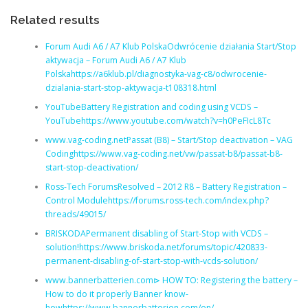
Related results
Forum Audi A6 / A7 Klub PolskaOdwrócenie działania Start/Stop
aktywacja – Forum Audi A6 / A7 Klub
Polskahttps://a6klub.pl/diagnostyka-vag-c8/odwrocenie-
dzialania-start-stop-aktywacja-t108318.html
YouTubeBattery Registration and coding using VCDS –
YouTubehttps://www.youtube.com/watch?v=h0PeFIcL8Tc
www.vag-coding.netPassat (B8) – Start/Stop deactivation – VAG
Codinghttps://www.vag-coding.net/vw/passat-b8/passat-b8-
start-stop-deactivation/
Ross-Tech ForumsResolved – 2012 R8 – Battery Registration –
Control Modulehttps://forums.ross-tech.com/index.php?
threads/49015/
BRISKODAPermanent disabling of Start-Stop with VCDS –
solution!https://www.briskoda.net/forums/topic/420833-
permanent-disabling-of-start-stop-with-vcds-solution/
www.bannerbatterien.com⊳ HOW TO: Registering the battery –
How to do it properly Banner know-
howhttps://www.bannerbatterien.com/en/