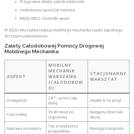
Przegrzanie silnika, usterki elektroniki
Uszkodzona opona lub hamulce
Błędy OBD2 i kontrolki awarii
W 2026 roku szybka reakcja mobilnego mechanika często zapobiega
droższym uszkodzeniom.
Zalety Całodobowej Pomocy Drogowej
Mobilnego Mechanika
MOBILNY
MECHANIK
STACJONARNY
ASPEKT
WARSZAWA
WARSZTAT
(CAŁODOBOW
O)
24/7 – przez całą
Dostępność
Zwykle 8-16, pn-pt
dobę
30-90 minut do
Następny dzień lub
Czas reakcji
Legionowa
dłużej
Tak, w większości
Naprawa na miejscu
Wymaga transportu
przypadków