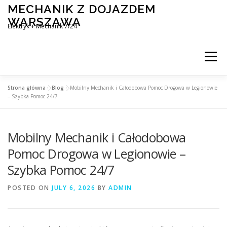
Skip
MECHANIK Z DOJAZDEM
to
WARSZAWA
content
Elektryk + Mechanik 7/24
Menu
Strona główna
»
Blog
»
Mobilny Mechanik i Całodobowa Pomoc Drogowa w Legionowie
MOBILNY MECHANIK WARSZAWA
– Szybka Pomoc 24/7
Mobilny Mechanik i Całodobowa
ELEKTRYK SAMOCHODOWY
BLOG
KONTAKT
Pomoc Drogowa w Legionowie –
Szybka Pomoc 24/7
POSTED ON
JULY 6, 2026
BY
ADMIN