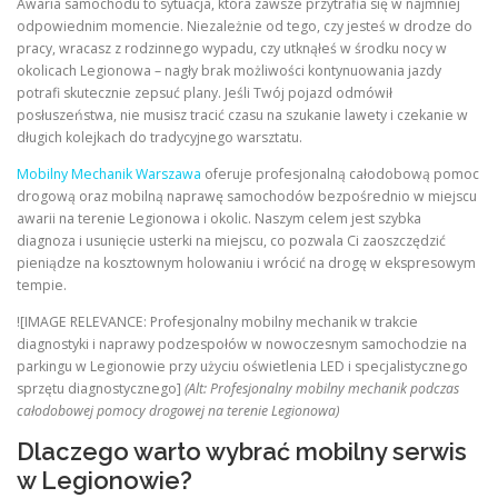
Awaria samochodu to sytuacja, która zawsze przytrafia się w najmniej
odpowiednim momencie. Niezależnie od tego, czy jesteś w drodze do
pracy, wracasz z rodzinnego wypadu, czy utknąłeś w środku nocy w
okolicach Legionowa – nagły brak możliwości kontynuowania jazdy
potrafi skutecznie zepsuć plany. Jeśli Twój pojazd odmówił
posłuszeństwa, nie musisz tracić czasu na szukanie lawety i czekanie w
długich kolejkach do tradycyjnego warsztatu.
Mobilny Mechanik Warszawa
oferuje profesjonalną całodobową pomoc
drogową oraz mobilną naprawę samochodów bezpośrednio w miejscu
awarii na terenie Legionowa i okolic. Naszym celem jest szybka
diagnoza i usunięcie usterki na miejscu, co pozwala Ci zaoszczędzić
pieniądze na kosztownym holowaniu i wrócić na drogę w ekspresowym
tempie.
![IMAGE RELEVANCE: Profesjonalny mobilny mechanik w trakcie
diagnostyki i naprawy podzespołów w nowoczesnym samochodzie na
parkingu w Legionowie przy użyciu oświetlenia LED i specjalistycznego
sprzętu diagnostycznego]
(Alt: Profesjonalny mobilny mechanik podczas
całodobowej pomocy drogowej na terenie Legionowa)
Dlaczego warto wybrać mobilny serwis
w Legionowie?