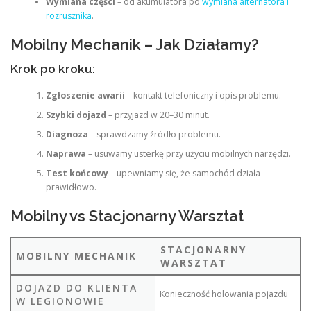
Wymiana części
– od akumulatora po
wymiana alternatora i
rozrusznika
.
Mobilny Mechanik – Jak Działamy?
Krok po kroku:
Zgłoszenie awarii
– kontakt telefoniczny i opis problemu.
Szybki dojazd
– przyjazd w 20–30 minut.
Diagnoza
– sprawdzamy źródło problemu.
Naprawa
– usuwamy usterkę przy użyciu mobilnych narzędzi.
Test końcowy
– upewniamy się, że samochód działa
prawidłowo.
Mobilny vs Stacjonarny Warsztat
STACJONARNY
MOBILNY MECHANIK
WARSZTAT
DOJAZD DO KLIENTA
Konieczność holowania pojazdu
W LEGIONOWIE