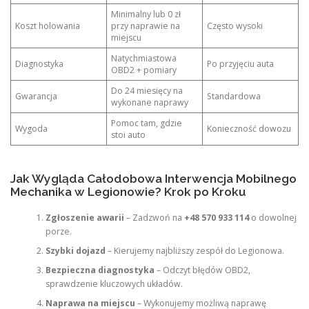
Minimalny lub 0 zł
Koszt holowania
przy naprawie na
Często wysoki
miejscu
Natychmiastowa
Diagnostyka
Po przyjęciu auta
OBD2 + pomiary
Do 24 miesięcy na
Gwarancja
Standardowa
wykonane naprawy
Pomoc tam, gdzie
Wygoda
Konieczność dowozu
stoi auto
Jak Wygląda Całodobowa Interwencja Mobilnego
Mechanika w Legionowie? Krok po Kroku
Zgłoszenie awarii
– Zadzwoń na
+48 570 933 114
o dowolnej
porze.
Szybki dojazd
– Kierujemy najbliższy zespół do Legionowa.
Bezpieczna diagnostyka
– Odczyt błędów OBD2,
sprawdzenie kluczowych układów.
Naprawa na miejscu
– Wykonujemy możliwą naprawę