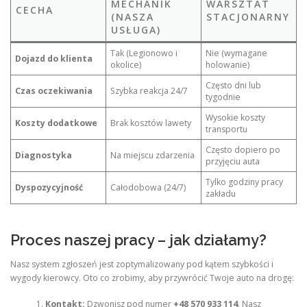
MECHANIK
WARSZTAT
CECHA
(NASZA
STACJONARNY
USŁUGA)
Tak (Legionowo i
Nie (wymagane
Dojazd do klienta
okolice)
holowanie)
Często dni lub
Czas oczekiwania
Szybka reakcja 24/7
tygodnie
Wysokie koszty
Koszty dodatkowe
Brak kosztów lawety
transportu
Często dopiero po
Diagnostyka
Na miejscu zdarzenia
przyjęciu auta
Tylko godziny pracy
Dyspozycyjność
Całodobowa (24/7)
zakładu
Proces naszej pracy – jak działamy?
Nasz system zgłoszeń jest zoptymalizowany pod kątem szybkości i
wygody kierowcy. Oto co zrobimy, aby przywrócić Twoje auto na drogę:
Kontakt:
Dzwonisz pod numer
+48 570 933 114
. Nasz