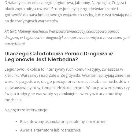
Działamy na terenie całego Legionowa, Jabłonny, Nieporętu, Zegrza i
okolicznych miejscowości. Profesjonalny sprzęt, doświadczenie i
gotowość do natychmiastowego wyjazdu to cechy, które wyróżniają nas
na tle tradycyjnych warsztatów.
Alt text: Mobilny mechanik Warszawa świadczący całodobową pomoc
drogową w Legionowie – diagnostyka i naprawa na miejscu z nowoczesnymi
narzędziami
Dlaczego Całodobowa Pomoc Drogowa w
Legionowie Jest Niezbędna?
Legionowo i okolice to intensywny ruch komunikacyjny, zwłaszcza w
kierunku Warszawy i nad Zalew Zegrzyński. Awariom sprzyjają zmienne
warunki pogodowe, długie postoje oraz rosnąca liczba samochodów z
zaawansowanymi systemami elektronicznymi. W nocy, w weekendy czy
święta tradycyjne warsztaty są zamknięte – wtedy wkracza mobilny
mechanik.
Najczęstsze interwencje:
Rozładowany akumulator i problemy z rozruchem
Awaria alternatora lub rozrusznika