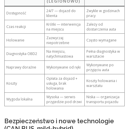
(LEGIONOWO)
24/7 — dojazd do
Zwykle w godzinach
Dostępność
klienta
pracy
Krótki — interwencja
Zależy od
Czas reakcji
na miejscu
dostarczenia auta
Zazwyczaj
Holowanie
Często wymagane
niepotrzebne
Na miejscu,
Pełna diagnostyka w
Diagnostyka OBD2
natychmiastowa
warsztacie
Wykonywane po
Naprawy doraźne
Wykonywane od ręki
przyjęciu auta
Opłata za dojazd +
Koszty holowania i
Koszty
usługa, brak
warsztatu
holowania
Wysoka — serwis
Niska — organizacja
Wygoda lokalna
przyjedzie pod drzwi
transportu pojazdu
Bezpieczeństwo i nowe technologie
(CAN BUS, mild-hybrid)