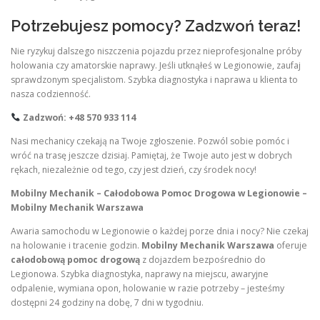
Potrzebujesz pomocy? Zadzwoń teraz!
Nie ryzykuj dalszego niszczenia pojazdu przez nieprofesjonalne próby
holowania czy amatorskie naprawy. Jeśli utknąłeś w Legionowie, zaufaj
sprawdzonym specjalistom. Szybka diagnostyka i naprawa u klienta to
nasza codzienność.
Zadzwoń: +48 570 933 114
Nasi mechanicy czekają na Twoje zgłoszenie. Pozwól sobie pomóc i
wróć na trasę jeszcze dzisiaj. Pamiętaj, że Twoje auto jest w dobrych
rękach, niezależnie od tego, czy jest dzień, czy środek nocy!
Mobilny Mechanik – Całodobowa Pomoc Drogowa w Legionowie –
Mobilny Mechanik Warszawa
Awaria samochodu w Legionowie o każdej porze dnia i nocy? Nie czekaj
na holowanie i tracenie godzin.
Mobilny Mechanik Warszawa
oferuje
całodobową pomoc drogową
z dojazdem bezpośrednio do
Legionowa. Szybka diagnostyka, naprawy na miejscu, awaryjne
odpalenie, wymiana opon, holowanie w razie potrzeby – jesteśmy
dostępni 24 godziny na dobę, 7 dni w tygodniu.