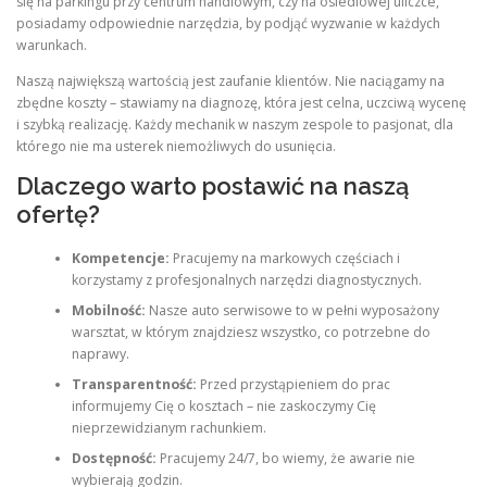
się na parkingu przy centrum handlowym, czy na osiedlowej uliczce,
posiadamy odpowiednie narzędzia, by podjąć wyzwanie w każdych
warunkach.
Naszą największą wartością jest zaufanie klientów. Nie naciągamy na
zbędne koszty – stawiamy na diagnozę, która jest celna, uczciwą wycenę
i szybką realizację. Każdy mechanik w naszym zespole to pasjonat, dla
którego nie ma usterek niemożliwych do usunięcia.
Dlaczego warto postawić na naszą
ofertę?
Kompetencje:
Pracujemy na markowych częściach i
korzystamy z profesjonalnych narzędzi diagnostycznych.
Mobilność:
Nasze auto serwisowe to w pełni wyposażony
warsztat, w którym znajdziesz wszystko, co potrzebne do
naprawy.
Transparentność:
Przed przystąpieniem do prac
informujemy Cię o kosztach – nie zaskoczymy Cię
nieprzewidzianym rachunkiem.
Dostępność:
Pracujemy 24/7, bo wiemy, że awarie nie
wybierają godzin.