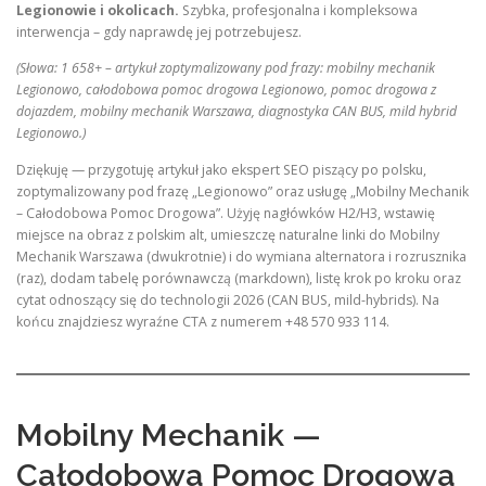
Legionowie i okolicach.
Szybka, profesjonalna i kompleksowa
interwencja – gdy naprawdę jej potrzebujesz.
(Słowa: 1 658+ – artykuł zoptymalizowany pod frazy: mobilny mechanik
Legionowo, całodobowa pomoc drogowa Legionowo, pomoc drogowa z
dojazdem, mobilny mechanik Warszawa, diagnostyka CAN BUS, mild hybrid
Legionowo.)
Dziękuję — przygotuję artykuł jako ekspert SEO piszący po polsku,
zoptymalizowany pod frazę „Legionowo” oraz usługę „Mobilny Mechanik
– Całodobowa Pomoc Drogowa”. Użyję nagłówków H2/H3, wstawię
miejsce na obraz z polskim alt, umieszczę naturalne linki do Mobilny
Mechanik Warszawa (dwukrotnie) i do wymiana alternatora i rozrusznika
(raz), dodam tabelę porównawczą (markdown), listę krok po kroku oraz
cytat odnoszący się do technologii 2026 (CAN BUS, mild-hybrids). Na
końcu znajdziesz wyraźne CTA z numerem +48 570 933 114.
Mobilny Mechanik —
Całodobowa Pomoc Drogowa