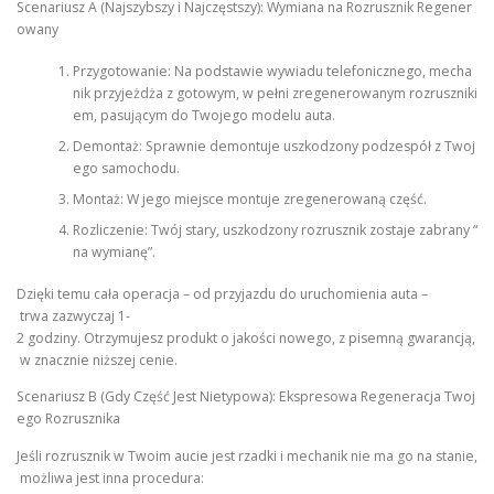
Scenariusz A (Najszybszy i Najczęstszy): Wymiana na Rozrusznik Regener
owany
Przygotowanie: Na podstawie wywiadu telefonicznego, mecha
nik przyjeżdża z gotowym, w pełni zregenerowanym rozruszniki
em, pasującym do Twojego modelu auta.
Demontaż: Sprawnie demontuje uszkodzony podzespół z Twoj
ego samochodu.
Montaż: W jego miejsce montuje zregenerowaną część.
Rozliczenie: Twój stary, uszkodzony rozrusznik zostaje zabrany “
na wymianę”.
Dzięki temu cała operacja – od przyjazdu do uruchomienia auta –
trwa zazwyczaj 1-
2 godziny. Otrzymujesz produkt o jakości nowego, z pisemną gwarancją,
w znacznie niższej cenie.
Scenariusz B (Gdy Część Jest Nietypowa): Ekspresowa Regeneracja Twoj
ego Rozrusznika
Jeśli rozrusznik w Twoim aucie jest rzadki i mechanik nie ma go na stanie,
możliwa jest inna procedura: