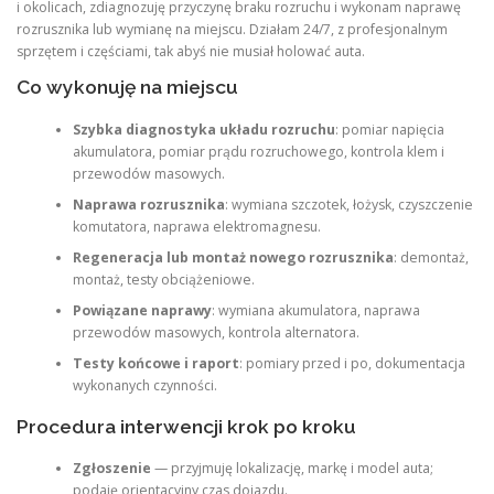
i okolicach, zdiagnozuję przyczynę braku rozruchu i wykonam naprawę
rozrusznika lub wymianę na miejscu. Działam 24/7, z profesjonalnym
sprzętem i częściami, tak abyś nie musiał holować auta.
Co wykonuję na miejscu
Szybka diagnostyka układu rozruchu
: pomiar napięcia
akumulatora, pomiar prądu rozruchowego, kontrola klem i
przewodów masowych.
Naprawa rozrusznika
: wymiana szczotek, łożysk, czyszczenie
komutatora, naprawa elektromagnesu.
Regeneracja lub montaż nowego rozrusznika
: demontaż,
montaż, testy obciążeniowe.
Powiązane naprawy
: wymiana akumulatora, naprawa
przewodów masowych, kontrola alternatora.
Testy końcowe i raport
: pomiary przed i po, dokumentacja
wykonanych czynności.
Procedura interwencji krok po kroku
Zgłoszenie
— przyjmuję lokalizację, markę i model auta;
podaję orientacyjny czas dojazdu.