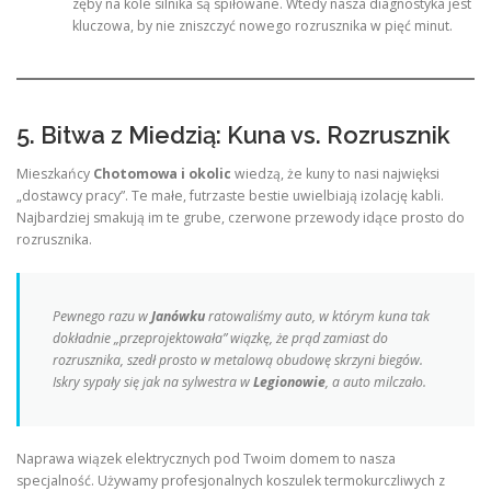
zęby na kole silnika są spiłowane. Wtedy nasza diagnostyka jest
kluczowa, by nie zniszczyć nowego rozrusznika w pięć minut.
5. Bitwa z Miedzią: Kuna vs. Rozrusznik
Mieszkańcy
Chotomowa i okolic
wiedzą, że kuny to nasi najwięksi
„dostawcy pracy”. Te małe, futrzaste bestie uwielbiają izolację kabli.
Najbardziej smakują im te grube, czerwone przewody idące prosto do
rozrusznika.
Pewnego razu w
Janówku
ratowaliśmy auto, w którym kuna tak
dokładnie „przeprojektowała” wiązkę, że prąd zamiast do
rozrusznika, szedł prosto w metalową obudowę skrzyni biegów.
Iskry sypały się jak na sylwestra w
Legionowie
, a auto milczało.
Naprawa wiązek elektrycznych pod Twoim domem to nasza
specjalność. Używamy profesjonalnych koszulek termokurczliwych z