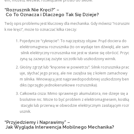
em, możesz wezwać rozwiązanie prosto do siebie.
“Rozrusznik Nie Kręci?” –
Co To Oznacza i Dlaczego Tak Się Dzieje?
Twój opis problemu jest kluczowy dla mechanika. Gdy mówisz “rozruszni
k nie kręci”, może to oznaczać kilka rzeczy:
Pojedyncze “cyknięcie”: To najczęstszy objaw. Prąd dociera do
elektromagnesu rozrusznika (to on wydaje ten dźwięk), ale sam
silnik elektryczny rozrusznika nie jest w stanie się obrócić. Przyc
zyną są zazwyczaj zużyte szczotki lub uszkodzony wirnik.
Głośny zgrzyt lub “kręcenie w powietrzu”: Silnik rozrusznika prac
uje, słychać jego pracę, ale nie zazębia się z kołem zamachowy
m silnika. Winowajcą jest najprawdopodobniej uszkodzony ben
diks (sprzęgło jednokierunkowe rozrusznika).
Całkowita cisza: Mimo sprawnego akumulatora, nie dzieje się a
bsolutnie nic. Może to być problem z elektromagnesem, kostką
stacyjki lub przerwą w obwodzie elektrycznym zasilającym rozr
usznik.
“Przyjedziemy i Naprawimy” –
Jak Wygląda Interwencja Mobilnego Mechanika?