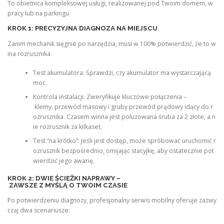
To obietnica kompleksowej usługi, realizowanej pod Twoim domem, w
pracy lub na parkingu.
KROK 1: PRECYZYJNA DIAGNOZA NA MIEJSCU
Zanim mechanik sięgnie po narzędzia, musi w 100% potwierdzić, że to w
ina rozrusznika.
Test akumulatora: Sprawdzi, czy akumulator ma wystarczającą
moc.
Kontrola instalacji: Zweryfikuje kluczowe połączenia –
klemy, przewód masowy i gruby przewód prądowy idący do r
ozrusznika. Czasem winna jest poluzowana śruba za 2 złote, a n
ie rozrusznik za kilkaset.
Test “na krótko”: Jeśli jest dostęp, może spróbować uruchomić r
ozrusznik bezpośrednio, omijając stacyjkę, aby ostatecznie pot
wierdzić jego awarię.
KROK 2: DWIE ŚCIEŻKI NAPRAWY –
ZAWSZE Z MYŚLĄ O TWOIM CZASIE
Po potwierdzeniu diagnozy, profesjonalny serwis mobilny oferuje zazwy
czaj dwa scenariusze: