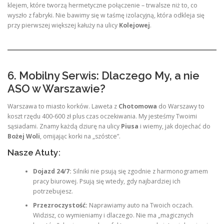
klejem, które tworzą hermetyczne połączenie – trwalsze niż to, co
wyszło z fabryki. Nie bawimy się w taśmę izolacyjną, która odkleja się
przy pierwszej większej kałuży na ulicy
Kolejowej
.
6. Mobilny Serwis: Dlaczego My, a nie
ASO w Warszawie?
Warszawa to miasto korków. Laweta z
Chotomowa
do Warszawy to
koszt rzędu 400-600 zł plus czas oczekiwania. My jesteśmy Twoimi
sąsiadami. Znamy każdą dziurę na ulicy
Piusa
i wiemy, jak dojechać do
Bożej Woli
, omijając korki na „szóstce”.
Nasze Atuty:
Dojazd 24/7:
Silniki nie psują się zgodnie z harmonogramem
pracy biurowej. Psują się wtedy, gdy najbardziej ich
potrzebujesz.
Przezroczystość:
Naprawiamy auto na Twoich oczach.
Widzisz, co wymieniamy i dlaczego. Nie ma „magicznych