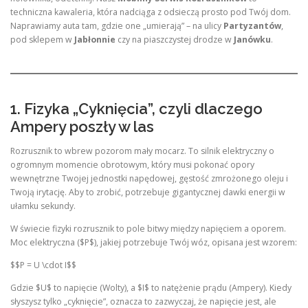
techniczna kawaleria, która nadciąga z odsieczą prosto pod Twój dom.
Naprawiamy auta tam, gdzie one „umierają” – na ulicy
Partyzantów
,
pod sklepem w
Jabłonnie
czy na piaszczystej drodze w
Janówku
.
1. Fizyka „Cyknięcia”, czyli dlaczego
Ampery poszły w las
Rozrusznik to wbrew pozorom mały mocarz. To silnik elektryczny o
ogromnym momencie obrotowym, który musi pokonać opory
wewnętrzne Twojej jednostki napędowej, gęstość zmrożonego oleju i
Twoją irytację. Aby to zrobić, potrzebuje gigantycznej dawki energii w
ułamku sekundy.
W świecie fizyki rozrusznik to pole bitwy między napięciem a oporem.
Moc elektryczna ($P$), jakiej potrzebuje Twój wóz, opisana jest wzorem:
$$P = U \cdot I$$
Gdzie $U$ to napięcie (Wolty), a $I$ to natężenie prądu (Ampery). Kiedy
słyszysz tylko „cyknięcie”, oznacza to zazwyczaj, że napięcie jest, ale