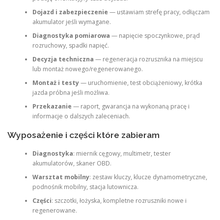
Dojazd i zabezpieczenie
— ustawiam strefę pracy, odłączam
akumulator jeśli wymagane.
Diagnostyka pomiarowa
— napięcie spoczynkowe, prąd
rozruchowy, spadki napięć.
Decyzja techniczna
— regeneracja rozrusznika na miejscu
lub montaż nowego/regenerowanego.
Montaż i testy
— uruchomienie, test obciążeniowy, krótka
jazda próbna jeśli możliwa.
Przekazanie
— raport, gwarancja na wykonaną pracę i
informacje o dalszych zaleceniach.
Wyposażenie i części które zabieram
Diagnostyka
: miernik cęgowy, multimetr, tester
akumulatorów, skaner OBD.
Warsztat mobilny
: zestaw kluczy, klucze dynamometryczne,
podnośnik mobilny, stacja lutownicza.
Części
: szczotki, łożyska, kompletne rozruszniki nowe i
regenerowane.