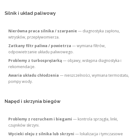
Silnik i układ paliwowy
Nierówna praca silnika / szarpanie
— diagnostyka zapłonu,
wtrysków, przepływomierza.
Zatkany filtr paliwa / powietrza
— wymiana filtrów,
odpowietrzanie układu paliwowego.
Problemy z turbosprężarką
— objawy, wstępna diagnostyka i
rekomendacje.
Awaria układu chłodzenia
— nieszczelności, wymiana termostatu,
pompy wody.
Napęd i skrzynia biegów
Problemy z rozruchem i biegami
— kontrola sprzęgła, linki,
czujników skrzyni.
Wycieki oleju z silnika lub skrzyni
— lokalizacja i tymczasowe