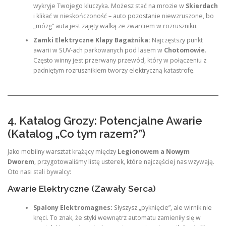
wykryje Twojego kluczyka. Możesz stać na mrozie w
Skierdach
i klikać w nieskończoność – auto pozostanie niewzruszone, bo
„mózg” auta jest zajęty walką ze zwarciem w rozruszniku.
Zamki Elektryczne Klapy Bagażnika:
Najczęstszy punkt
awarii w SUV-ach parkowanych pod lasem w
Chotomowie
.
Często winny jest przerwany przewód, który w połączeniu z
padniętym rozrusznikiem tworzy elektryczną katastrofę.
4. Katalog Grozy: Potencjalne Awarie
(Katalog „Co tym razem?”)
Jako mobilny warsztat krążący między
Legionowem a Nowym
Dworem
, przygotowaliśmy listę usterek, które najczęściej nas wzywają.
Oto nasi stali bywalcy:
Awarie Elektryczne (Zawały Serca)
Spalony Elektromagnes:
Słyszysz „pyknięcie”, ale wirnik nie
kręci. To znak, że styki wewnątrz automatu zamieniły się w