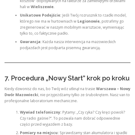
kosztów” dopisywanych na fakturze za zamkniętymi drzwiami
hali w
Wieliszewie
.
Unikatowe Podejście:
Jeśli Twój rozrusznik to rzadki model,
którego nie ma w hurtowniach w
Legionowie
, potrafimy go
zregenerować w naszym mobilnym warsztacie, wymieniając
tylko to, co faktycznie padło.
Gwarancja:
Każda nasza interwencja na mazowieckich
podjazdach jest podparta pisemną gwarancją.
7. Procedura „Nowy Start” krok po kroku
Kiedy dzwonisz do nas, bo Twój wóz utknął na trasie
Warszawa – Nowy
Dwór Mazowiecki
, nie przyjeżdżamy tylko ze śrubokrętem. Nasz van to
profesjonalne laboratorium mechaniczne.
Wywiad telefoniczny:
Pytamy: „Czy cyka? Czy kręci powoli?
Czy radio gaśnie?”. To pozwala nam dobrać odpowiednie
części przed wyjazdem z bazy.
Pomiary na miejscu:
Sprawdzamy stan akumulatora i spadki