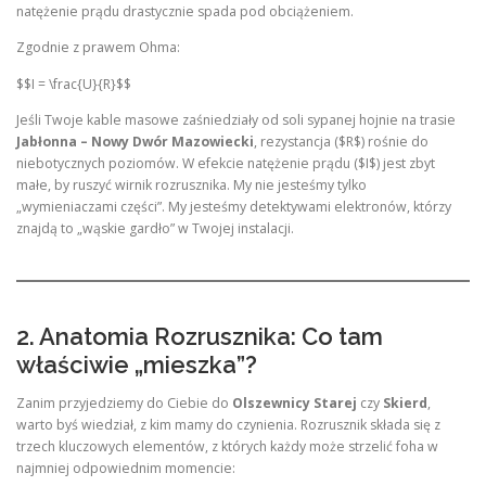
natężenie prądu drastycznie spada pod obciążeniem.
Zgodnie z prawem Ohma:
$$I = \frac{U}{R}$$
Jeśli Twoje kable masowe zaśniedziały od soli sypanej hojnie na trasie
Jabłonna – Nowy Dwór Mazowiecki
, rezystancja ($R$) rośnie do
niebotycznych poziomów. W efekcie natężenie prądu ($I$) jest zbyt
małe, by ruszyć wirnik rozrusznika. My nie jesteśmy tylko
„wymieniaczami części”. My jesteśmy detektywami elektronów, którzy
znajdą to „wąskie gardło” w Twojej instalacji.
2. Anatomia Rozrusznika: Co tam
właściwie „mieszka”?
Zanim przyjedziemy do Ciebie do
Olszewnicy Starej
czy
Skierd
,
warto byś wiedział, z kim mamy do czynienia. Rozrusznik składa się z
trzech kluczowych elementów, z których każdy może strzelić foha w
najmniej odpowiednim momencie: