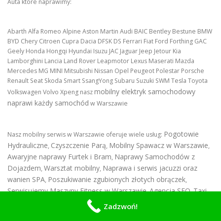
Auta które naprawimy:
Abarth Alfa Romeo Alpine Aston Martin Audi BAIC Bentley Bestune BMW
BYD Chery Citroen Cupra Dacia DFSK DS Ferrari Fiat Ford Forthing GAC
Geely Honda Hongqi Hyundai Isuzu JAC Jaguar Jeep Jetour Kia
Lamborghini Lancia Land Rover Leapmotor Lexus Maserati Mazda
Mercedes MG MINI Mitsubishi Nissan Opel Peugeot Polestar Porsche
Renault Seat Skoda Smart SsangYong Subaru Suzuki SWM Tesla Toyota
mobilny elektryk samochodowy
Volkswagen Volvo Xpeng nasz
naprawi każdy samochód
w Warszawie
Pogotowie
Nasz mobilny serwis w Warszawie oferuje wiele usług:
Hydrauliczne
Czyszczenie Parą
Mobilny Spawacz w Warszawie
,
,
,
Awaryjne naprawy Furtek i Bram
Naprawy Samochodów z
,
Dojazdem
Warsztat mobilny
Naprawa i serwis jacuzzi oraz
,
,
wanien SPA
Poszukiwanie zgubionych złotych obrączek
,
,
Serwisujemy Maszyny Fitness w Warszawie
Agencja SEO
Taxi
,
,
,
Usługi elektryka samochodowego z dojazdem
,
Montujemy płyty
Zadzwoń!
indukcyjne
Serwis klimatyzacji w domu
naprawiamy fotele
,
,
,