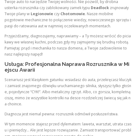
Twoje auto to narzędzie Twojej wolności. Nie pozwól, by drobna
usterka rozrusznika czy zablokowany zamek typu
Deadlock
zrujnowały
Twoje plany w
Legionowie
czy
Chotomowie
. Nasze mobilne
pogotowie mechaniczne to połączenie wiedzy, nowoczesnego sprzętu i
pasji do ratowania aut w najmniej oczekiwanych momentach.
Przyjeżdżamy, diagnozujemy, naprawiamy – a Ty możesz wrócić do picia
kawy we własnej kuchni, podczas gdy my zajmujemy się brudną robotą.
Pamiętaj: prąd i mechanika to nasza domena, a Twoje zadowolenie to
nasz najlepszy napęd!
Usługa: Profesjonalna Naprawa Rozrusznika w Mi
ejscu Awarii
Scenariusz jest klasykiem gatunku: wsiadasz do auta, przekręcasz kluczyk
i zamiast znajomego dźwięku uruchamianego silnika, słyszysz tylko głośn
e, pojedyncze “CYK!”. Albo metaliczny zgrzyt. Albo, co gorsza, kompletną
ciszę, mimo że wszystkie kontrolki na desce rozdzielczej świecą się jak n
a choince.
Diagnoza jest niemal pewna: rozrusznik odmówił posłuszeństwa.
W tym momencie stajesz przed dylematem: laweta, warsztat, utrata czas
u i pieniędzy… Ale jest lepsze rozwiązanie. Zamiast transportować probl