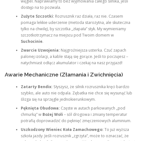
węgiel. Naprawiamy to bez wyjmowania całego silnika, jeśli
dostęp na to pozwala.
Zużyte Szczotki:
Rozrusznik raz działa, raz nie. Czasem
pomaga lekkie uderzenie (metoda starożytna, ale skuteczna
tylko na chwilę), by szczotka „złapała” styk. My wymieniamy
szczotkotrzymacz na miejscu pod Twoim domem w
Suchocinie
.
Zwarcie Uzwojenia:
Najgroźniejsza usterka. Czuć zapach
palonej izolacji, a kable stają się gorące. Jeśli to poczujesz –
natychmiast odłącz akumulator i czekaj na nasz przyjazd!
Awarie Mechaniczne (Złamania i Zwichnięcia)
Zatarty Bendix:
Słyszysz, że silnik rozrusznika kręci bardzo
szybko, ale auto nie odpala. Zębatka nie chce się wysunąć lub
ślizga się na sprzęgle jednokierunkowym.
Pęknięta Obudowa:
Częste w autach parkowanych „pod
chmurką” w
Bożej Woli
– sól drogowa i zmiany temperatur
potrafią doprowadzić do pęknięć zmęczeniowych aluminium.
Uszkodzony Wieniec Koła Zamachowego:
To już wyższa
szkoła jazdy. Jeśli rozrusznik „zgrzyta”, może to oznaczać, że