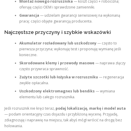
Montaż nowego rozrusznika
— koszt części + robocizna;
oferuję części OEM i sprawdzone zamienniki.
Gwarancja
— udzielam gwarancji serwisowej na wykonaną
pracę; części objęte gwarancją producenta.
Najczęstsze przyczyny i szybkie wskazówki
Akumulator rozładowany lub uszkodzony
— często to
pierwsza przyczyna; wykonuję test i proponuję wymianę jeśli
konieczne.
Skorodowane klemy i przewody masowe
— naprawa złączy
często przywraca sprawność.
Zużyte szczotki lub łożyska w rozruszniku
— regeneracja
zwykle opłacalna.
Uszkodzony elektromagnes lub bendiks
— wymiana
elementu lub całego rozrusznika.
Jeśli rozrusznik nie kręci teraz,
podaj lokalizację, markę i model auta
— podam orientacyjny czas dojazdu i przybliżoną wycenę. Przyjadę,
zdiagnozuję i naprawię na miejscu, tak abyś mógł wrócić na drogę bez
holowania.