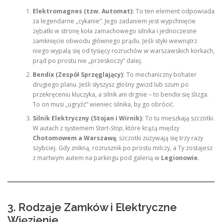
Elektromagnes (tzw. Automat):
To ten element odpowiada
za legendarne „cykanie”. Jego zadaniem jest wypchnięcie
zębatki w stronę koła zamachowego silnika i jednoczesne
zamknięcie obwodu głównego prądu. Jeśli styki wewnątrz
niego wypalą się od tysięcy rozruchów w warszawskich korkach,
prąd po prostu nie „przeskoczy” dalej.
Bendix (Zespół Sprzęglający):
To mechaniczny bohater
drugiego planu. Jeśli słyszysz głośny gwizd lub szum po
przekręceniu kluczyka, a silnik ani drgnie – to bendix się ślizga.
To on musi „ugryźć” wieniec silnika, by go obrócić.
Silnik Elektryczny (Stojan i Wirnik):
To tu mieszkają szczotki.
W autach z systemem
Start-Stop
, które krążą między
Chotomowem a Warszawą
, szczotki zużywają się trzy razy
szybciej. Gdy znikną, rozrusznik po prostu milczy, a Ty zostajesz
z martwym autem na parkingu pod galerią w
Legionowie
.
3. Rodzaje Zamków i Elektryczne
Więzienie