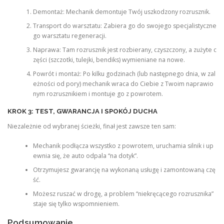
Demontaż: Mechanik demontuje Twój uszkodzony rozrusznik.
Transport do warsztatu: Zabiera go do swojego specjalistyczne
go warsztatu regeneracji.
Naprawa: Tam rozrusznik jest rozbierany, czyszczony, a zużyte c
zęści (szczotki, tulejki, bendiks) wymieniane na nowe.
Powrót i montaż: Po kilku godzinach (lub następnego dnia, w zal
eżności od pory) mechanik wraca do Ciebie z Twoim naprawio
nym rozrusznikiem i montuje go z powrotem.
KROK 3: TEST, GWARANCJA I SPOKÓJ DUCHA
Niezależnie od wybranej ścieżki, finał jest zawsze ten sam:
Mechanik podłącza wszystko z powrotem, uruchamia silnik i up
ewnia się, że auto odpala “na dotyk”.
Otrzymujesz gwarancję na wykonaną usługę i zamontowaną czę
ść.
Możesz ruszać w drogę, a problem “niekręcącego rozrusznika”
staje się tylko wspomnieniem.
Podsumowanie