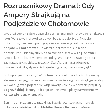
Rozrusznikowy Dramat: Gdy
Ampery Strajkują na
Podjeździe w Chotomowie
Wyobraź sobie tę iście dantejską scenę: jest rześki, lutowy poranek 2026
roku. Warszawa i jej okolice powoli budzą się do życia. Ty, pełen
optymizmu, z kubkiem parującej kawy w ręku, wychodzisz na swój
podjazd w
Chotomowie
. Powietrze jest mroźne, ale niebo
bezchmurne – idealny dzień na załatwienie spraw w
Legionowie
i
szybki skok do biura w centrum stolicy. Wsiadasz do swojego auta,
zapinasz pasy, naciskasz przycisk „Start” i… zamiast radosnego
mruczenia silnika, słyszysz tylko jedno, głuche, metaliczne „pyk”.
Próbujesz jeszcze raz. „Cyk”. Potem cisza. Radio gra, kontrolki świecą,
ale serce Twojego wozu – rozrusznik – właśnie ogłosiło strajk generalny.
W Twojej głowie pojawia się wizja lawety, kolejek w serwisie przy ulicy
Zegrzyńskiej
i faktury, która sprawi, że Twoje plany na weekend w
Rajszewie
legną w gruzach.
Zanim jednak zaczniesz przeklinać inżynierów i szukać numeru do
holownika, odetchnij. Nasz
Mobilny Serwis Rozruszników
to