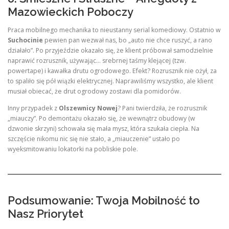
Mazowieckich Poboczy
Praca mobilnego mechanika to nieustanny serial komediowy. Ostatnio w
Suchocinie
pewien pan wezwał nas, bo „auto nie chce ruszyć, a rano
działało”. Po przyjeździe okazało się, że klient próbował samodzielnie
naprawić rozrusznik, używając… srebrnej taśmy klejącej (tzw.
powertape) i kawałka drutu ogrodowego. Efekt? Rozrusznik nie ożył, za
to spaliło się pół wiązki elektrycznej. Naprawiliśmy wszystko, ale klient
musiał obiecać, że drut ogrodowy zostawi dla pomidorów.
Inny przypadek z
Olszewnicy Nowej
? Pani twierdziła, że rozrusznik
„miauczy”. Po demontażu okazało się, że wewnątrz obudowy (w
dzwonie skrzyni) schowała się mała mysz, która szukała ciepła. Na
szczęście nikomu nic się nie stało, a „miauczenie” ustało po
wyeksmitowaniu lokatorki na pobliskie pole.
Podsumowanie: Twoja Mobilność to
Nasz Priorytet