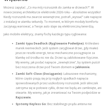
Możesz zapytać: „Co ma mój rozrusznik do zamka w drzwiach?”. W
nowoczesnej architekturze elektroniki 2026 roku – absolutnie wszystko!
Kiedy rozrusznik ma zwarcie wewnętrzne, potrafi „wyssać” całe napięcie
z instalacji w ułamku sekundy. To moment, w którym moduły komfortu
zaczynają wariować, a Twoje auto staje się elektroniczną twierdzą.
Jako mobilni elektrycy, znamy fochy każdego typu ryglowania:
Zamki typu Deadlock (Ryglowanie Podwójne):
Królestwo
marek niemieckich. Jeśli system zaryglował drzwi, gdy miałeś
jeszcze resztki energii, teraz mechaniczne pociągnięcie za
klamkę od środka nic nie da. Drzwi są zablokowane fizycznie.
My wiemy, jak podać napięcie „zewnętrznie”, by system puścił
bez niszczenia drzwi pod Twoim domem w
Jabłonnie
.
Zamki Soft-Close (Dociąganie):
Luksusowe mechanizmy,
które często psują się przy nagłych spadkach napięcia
spowodowanych przez uszkodzony rozrusznik. Jeśli silniczek
zatrzyma się w połowie cyklu, drzwi nie będą ani zamknięte, ani
otwarte. My wiemy, jak je zresetować na Twoim podjeździe w
Rajszewie
.
Systemy Keyless Go:
Bez stabilnego prądu antena nie