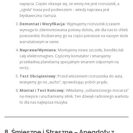
napięcia. Często okazuje się, że winny nie jest rozrusznik, a
„zgniła” masa pod podwoziem – wtedy naprawa jest
błyskawiczna i tańsza.
Demontaż i Weryfikacja:
Wyjmujemy rozrusznik (czasem
wymaga to zdemontowania połowy dolotu, ale dla nas to chleb
powszedni). Rozbieramy go na części pierwsze na naszym stole
warsztatowym w vanie.
Naprawa/Wymiana:
Montujemy nowe szczotki, bendiks lub
cały elektromagnes. Czyścimy komutator i smarujemy
przekładnię planetarną specjalnym smarem odpornym na
mróz.
Test Obciążeniowy:
Przed włożeniem rozrusznika do auta,
testujemy go na „sucho”, sprawdzając pobór prądu.
Montaż i Test Końcowy:
Wkładamy „odświeżonego mocarza”
na miejsce i uruchamiamy silnik. Ten dźwięk radosnego warkotu
to dla nas najlepsza muzyka.
8. Śmieszne i Straszne – Anegdoty z