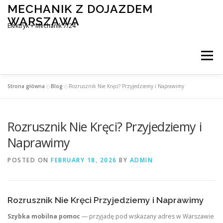
Skip
MECHANIK Z DOJAZDEM
to
WARSZAWA
content
Elektryk + Mechanik 7/24
Menu
Strona główna
»
Blog
»
Rozrusznik Nie Kręci? Przyjedziemy i Naprawimy
MOBILNY MECHANIK WARSZAWA
Rozrusznik Nie Kręci? Przyjedziemy i
ELEKTRYK SAMOCHODOWY
BLOG
KONTAKT
Naprawimy
POSTED ON
FEBRUARY 18, 2026
BY
ADMIN
Rozrusznik Nie Kręci Przyjedziemy i Naprawimy
Szybka mobilna pomoc
— przyjadę pod wskazany adres w Warszawie