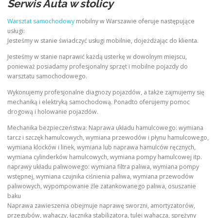
Serwis Auta w stolicy
Warsztat samochodowy
mobilny w Warszawie oferuje następujące
usługi:
Jesteśmy w stanie świadczyć usługi mobilnie, dojeżdżając do klienta.
Jesteśmy w stanie naprawić każdą usterkę w dowolnym miejscu,
ponieważ posiadamy profesjonalny sprzęt i mobilne pojazdy do
warsztatu samochodowego.
Wykonujemy profesjonalne diagnozy pojazdów, a także zajmujemy się
mechaniką i elektryką samochodową. Ponadto oferujemy pomoc
drogową i holowanie pojazdów.
Mechanika bezpieczeństwa: Naprawa układu hamulcowego: wymiana
tarcz i szczęk hamulcowych, wymiana przewodów i płynu hamulcowego,
wymiana klocków i linek, wymiana lub naprawa hamulców ręcznych,
wymiana cylinderków hamulcowych, wymiana pompy hamulcowej itp.
naprawy układu paliwowego: wymiana filtra paliwa, wymiana pompy
wstępnej, wymiana czujnika ciśnienia paliwa, wymiana przewodów
paliwowych, wypompowanie źle zatankowanego paliwa, osuszanie
baku
Naprawa zawieszenia obejmuje naprawę sworzni, amortyzatorów,
przegubów, wahaczy, łącznika stabilizatora, tulei wahacza, sprężyny