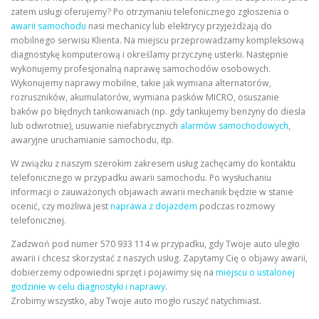
zatem usługi oferujemy? Po otrzymaniu telefonicznego zgłoszenia o
awarii samochodu
nasi mechanicy lub elektrycy przyjeżdżają do
mobilnego serwisu Klienta. Na miejscu przeprowadzamy kompleksową
diagnostykę komputerową i określamy przyczynę usterki. Następnie
wykonujemy profesjonalną naprawę samochodów osobowych.
Wykonujemy naprawy mobilne, takie jak wymiana alternatorów,
rozruszników, akumulatorów, wymiana pasków MICRO, osuszanie
baków po błędnych tankowaniach (np. gdy tankujemy benzyny do diesla
lub odwrotnie), usuwanie niefabrycznych
alarmów samochodowych
,
awaryjne uruchamianie samochodu, itp.
W związku z naszym szerokim zakresem usług zachęcamy do kontaktu
telefonicznego w przypadku awarii samochodu. Po wysłuchaniu
informacji o zauważonych objawach awarii mechanik będzie w stanie
ocenić, czy możliwa jest
naprawa z dojazdem
podczas rozmowy
telefonicznej.
Zadzwoń pod numer 570 933 114 w przypadku, gdy Twoje auto uległo
awarii i chcesz skorzystać z naszych usług. Zapytamy Cię o objawy awarii,
dobierzemy odpowiedni sprzęt i pojawimy się na
miejscu o ustalonej
godzinie w celu diagnostyki i naprawy
.
Zrobimy wszystko, aby Twoje auto mogło ruszyć natychmiast.