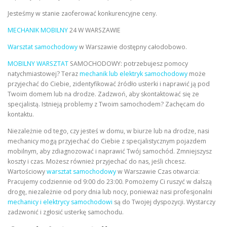
Jesteśmy w stanie zaoferować konkurencyjne ceny.
MECHANIK MOBILNY
24 W WARSZAWIE
Warsztat samochodowy
w Warszawie dostępny całodobowo.
MOBILNY WARSZTAT
SAMOCHODOWY: potrzebujesz pomocy
natychmiastowej? Teraz
mechanik lub elektryk samochodowy
może
przyjechać do Ciebie, zidentyfikować źródło usterki i naprawić ją pod
Twoim domem lub na drodze. Zadzwoń, aby skontaktować się ze
specjalistą. Istnieją problemy z Twoim samochodem? Zachęcam do
kontaktu.
Niezależnie od tego, czy jesteś w domu, w biurze lub na drodze, nasi
mechanicy mogą przyjechać do Ciebie z specjalistycznym pojazdem
mobilnym, aby zdiagnozować i naprawić Twój samochód. Zmniejszysz
koszty i czas. Możesz również przyjechać do nas, jeśli chcesz.
Wartościowy
warsztat samochodowy
w Warszawie Czas otwarcia:
Pracujemy codziennie od 9:00 do 23:00. Pomożemy Ci ruszyć w dalszą
drogę, niezależnie od pory dnia lub nocy, ponieważ nasi profesjonalni
mechanicy i elektrycy samochodowi
są do Twojej dyspozycji. Wystarczy
zadzwonić i zgłosić usterkę samochodu.