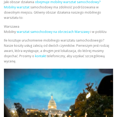
Jaki obszar działania
obejmuje mobilny warsztat samochodowy?
Mobilny warsztat
samochodowy ma zdolność podróżowania w
dowolnym miejscu. Główny obszar działania naszego mobilnego
warsztatu to:
Warszawa
Mobilny
warsztat samochodowy na obrzeżach Warszawy
i w pobliżu
Ile kosztuje uruchomienie mobilnego warsztatu samochodowego?
Nasze koszty usług zależą od dwóch czynników. Pierwszym jest rodzaj
awarii, która występuje, a drugim jest lokalizacja, do której musimy
dojechać. Prosimy o
kontakt
telefoniczny, aby uzyskać szczegółową
wycenę.