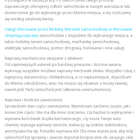
o postępach w naszej pracy. Po zakończeniu całego procesu
naprawczego oferujemy odbiór samochodu w naszym warsztacie lub
dostarczenie go do wybranego przez Klienta miejsca, a my rozliczamy
się według ustalonej kwoty.
Usługi oferowane przez Mobilny Warsztat Samochodowy w Warszawie
obejmują naprawy
samochodów z dojazdem do wybranego miejsca, a
także mobilny serwis samochodowy, mechanikę samochodową,
elektrykę samochodową, pomoc drogową, holowanie i inne usługi.
Naprawy mechaniczne związane z silnikiem
Od najmniejszych usterek po bardziej poważne i złożone awarie,
wykonuję wszystkie możliwe naprawy mechaniki silnika. Wszystko robię z
najwyższą starannością i dokładnością, a co najważniejsze, dojeżdżam
do Klienta całodobowo, więc nie musisz się obawiać o koszty lawety,
nawet jeśli Twój samochód jest całkowicie unieruchomiony.
Naprawa i kontrola zawieszenia
Sprawdzam stan części zawieszenia. Wymieniam zarówno zużyte, jak i
konieczne części. Nie ma dla mnie znaczenia, czy będzie to wykręcenie i
wymiana końcówek drążka kierowniczego, czy może Twoje auto
również wymaga wymiany sworzni, wahaczy, łączników stabilizatora,
amortyzatorów itp. Ponadto wymiana kół. Dla mnie ważne jest, aby mój
samochód był sprawny i zawsze dojechał bezpiecznie do swojego celu