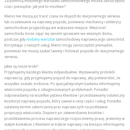
Za pomocą mobilnego warsztatu samochodowego można zaoszczędzić
czas i pieniądze. Jak jest to możliwe?
Klienci nie muszą już tracić czasu na dojazd do stacjonarnego serwisu
lub oczekiwanie na naprawę pojazdu, ponieważ mechanicy i elektrycy
samochodowi przyjeżdżają we wskazane miejsce. Właściciel
samochodu może zająć się swoimi sprawami we własnym domu,
podczas gdy
mobilny warsztat
samochodowy naprawia jego samochód.
Korzystając z naszych usług, klienci mogą zaoszczędzić pieniądze,
ponieważ nie muszą szukać lawety i holować pojazdu do stacjonarnego
serwisu.
Jakie są nasze kroki?
Przyjmujemy każdego klienta indywidualnie. Wystawiamy protokół
naprawczy, gdy przyjmujemy pojazd do naprawy, aby potwierdzić, że
wszystko zostało zrobione. Po specjalistycznym badaniu informujemy
właściciela pojazdu o zdiagnozowanych problemach. Ponadto
odpowiadamy na wszelkie pytania Klientów i przedstawiamy ostateczny
kosztorys naprawy pojazdu, który zawiera ceny części i usług. Ponadto
ustalamy termin zakończenia prac naprawczych na podstawie
propozycji właściciela. Dopiero po zatwierdzeniu kosztów i
przedstawieniu procesu naprawczego rozpoczniemy pracę. Jesteśmy w
stałym kontakcie z Klientem w trakcie naprawy i na bieżąco informujemy