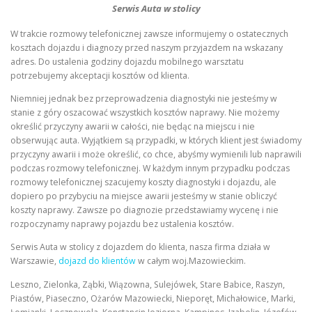
Serwis Auta w stolicy
W trakcie rozmowy telefonicznej zawsze informujemy o ostatecznych
kosztach dojazdu i diagnozy przed naszym przyjazdem na wskazany
adres. Do ustalenia godziny dojazdu mobilnego warsztatu
potrzebujemy akceptacji kosztów od klienta.
Niemniej jednak bez przeprowadzenia diagnostyki nie jesteśmy w
stanie z góry oszacować wszystkich kosztów naprawy. Nie możemy
określić przyczyny awarii w całości, nie będąc na miejscu i nie
obserwując auta. Wyjątkiem są przypadki, w których klient jest świadomy
przyczyny awarii i może określić, co chce, abyśmy wymienili lub naprawili
podczas rozmowy telefonicznej. W każdym innym przypadku podczas
rozmowy telefonicznej szacujemy koszty diagnostyki i dojazdu, ale
dopiero po przybyciu na miejsce awarii jesteśmy w stanie obliczyć
koszty naprawy. Zawsze po diagnozie przedstawiamy wycenę i nie
rozpoczynamy naprawy pojazdu bez ustalenia kosztów.
Serwis Auta w stolicy z dojazdem do klienta, nasza firma działa w
Warszawie,
dojazd do klientów
w całym woj.Mazowieckim.
Leszno, Zielonka, Ząbki, Wiązowna, Sulejówek, Stare Babice, Raszyn,
Piastów, Piaseczno, Ożarów Mazowiecki, Nieporęt, Michałowice, Marki,