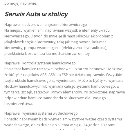
po mojej naprawie.
Serwis Auta w stolicy
Naprawa i nadzorowanie systemu kierowniczego
Na miejscu wymieniam i naprawiam wszystkie elementy układu
kierowniczego. Dzwoń do mnie, jeśli masz jakikolwiek problem z
jakąkolwiek częścią kierownicy, taką jak maglownica, kolumna
kierownicy, pompa wspomagania (elektryczna i hydrauliczna),
przekładnia kierownicza lub mechanizm zwrotniczy.
Naprawa i kontrola systemu hamulcowego
Posiadasz hamulce tarczowe, bębnowe lub tarczo-bębnowe? Możliwe,
że któryś z czujników ABS, ASR lub ESP nie działa poprawnie. Wszystkie
części układu hamulcowego są wymieniane. Może to być tylko wymiana
klocków hamulcowych lub wymiana całego systemu hamulcowego, w
tym tarcz, szczęk, zacisków i innych elementów. Po skończonej naprawie
odpowiednie hamulce samochodu są kluczowe dla Twojego
bezpieczeństwa.
Naprawa i wymiana systemu wydechowego
Ponadto naprawiam bądź wymieniam wszystkie ważne części systemu
wydechowego, dojeżdżając do Klienta w ciągu 24 godzin. Czasami