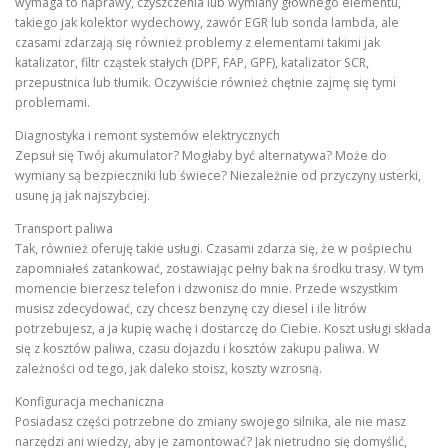
wymaga to naprawy, czyszczenia lub wymiany głównego elementu,
takiego jak kolektor wydechowy, zawór EGR lub sonda lambda, ale
czasami zdarzają się również problemy z elementami takimi jak
katalizator, filtr cząstek stałych (DPF, FAP, GPF), katalizator SCR,
przepustnica lub tłumik. Oczywiście również chętnie zajmę się tymi
problemami.
Diagnostyka i remont systemów elektrycznych
Zepsuł się Twój akumulator? Mogłaby być alternatywa? Może do
wymiany są bezpieczniki lub świece? Niezależnie od przyczyny usterki,
usunę ją jak najszybciej.
Transport paliwa
Tak, również oferuję takie usługi. Czasami zdarza się, że w pośpiechu
zapomniałeś zatankować, zostawiając pełny bak na środku trasy. W tym
momencie bierzesz telefon i dzwonisz do mnie. Przede wszystkim
musisz zdecydować, czy chcesz benzynę czy diesel i ile litrów
potrzebujesz, a ja kupię wachę i dostarczę do Ciebie. Koszt usługi składa
się z kosztów paliwa, czasu dojazdu i kosztów zakupu paliwa. W
zależności od tego, jak daleko stoisz, koszty wzrosną.
Konfiguracja mechaniczna
Posiadasz części potrzebne do zmiany swojego silnika, ale nie masz
narzędzi ani wiedzy, aby je zamontować? Jak nietrudno się domyślić,