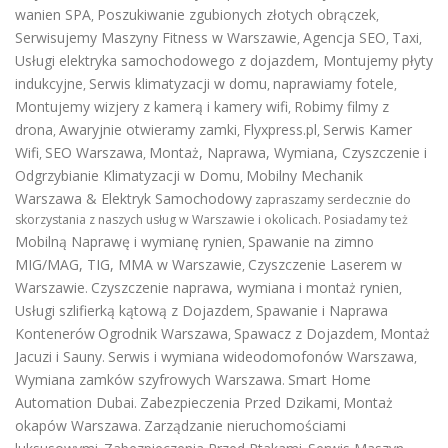
wanien SPA
Poszukiwanie zgubionych złotych obrączek
,
,
Serwisujemy Maszyny Fitness w Warszawie
Agencja SEO
Taxi
,
,
,
Usługi elektryka samochodowego z dojazdem
,
Montujemy płyty
indukcyjne
Serwis klimatyzacji w domu
naprawiamy fotele
,
,
,
Montujemy wizjery z kamerą i kamery wifi
Robimy filmy z
,
drona
Awaryjnie otwieramy zamki
Flyxpress.pl
Serwis Kamer
,
,
,
Wifi
SEO Warszawa
Montaż, Naprawa, Wymiana, Czyszczenie i
,
,
Odgrzybianie Klimatyzacji w Domu
Mobilny Mechanik
,
Warszawa & Elektryk Samochodowy
zapraszamy serdecznie do
skorzystania z naszych usług w Warszawie i okolicach. Posiadamy też
Mobilną Naprawę i wymianę rynien
Spawanie na zimno
,
MIG/MAG, TIG, MMA w Warszawie
Czyszczenie Laserem w
,
Warszawie
Czyszczenie naprawa, wymiana i montaż rynien
.
,
Usługi szlifierką kątową z Dojazdem
Spawanie i Naprawa
,
Kontenerów
Ogrodnik Warszawa
Spawacz z Dojazdem
Montaż
,
,
Jacuzi i Sauny
Serwis i wymiana wideodomofonów Warszawa
.
,
Wymiana zamków szyfrowych Warszawa
Smart Home
.
Automation Dubai
Zabezpieczenia Przed Dzikami
Montaż
.
,
okapów Warszawa
Zarządzanie nieruchomościami
.