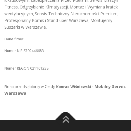
luksusowymi
Zabezpieczenia Przed Ptakami
Serwis Maszyn
,
,
Fitness
Odgrzybianie Klimatyzacji
Montaż i Wymiana kratek
,
,
wentylacyjnych
Serwis Techniczny Nieruchomości Premium
,
,
Profesjonalny Komik i Stand-uper Warszawa
Montujemy
,
Suszarki w Warszawie
.
Dane firmy:
Numer NIP 8792446683
Numer REGON 021161238
Ceidg
Mobilny Serwis
Firma przedsiębiorcy w
Konrad Wiśniewski -
Warszawa