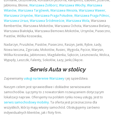
Łomianki, Lesznowola, Konstancin Jeziorna, Kampinos, Izabelin, Józefów,
Jabłonna, Błonie,
Warszawa Żoliborz, Warszawa Włochy, Warszawa
Wilanów, Warszawa Targówek, Warszawa Wesoła, Warszawa Wawer,
Warszawa Ursynów, Warszawa Praga Południe, Warszawa Praga Północ,
Warszawa Ursus, Warszawa Śródmieście, Warszawa Wola
, Warszawa
Rembertów, Warszawa Mokotów, Warszawa Ochota, Warszawa Bielany,
Warszawa Białołęka, Warszawa Bemowo.Mokotów, Ursynów, Piaseczno,
Piastów, Wólka Kosowska,
Nadarzyn, Pruszków, Piastów, Piaseczno, Raszyn, Janki, Rybie, Łady,
Nowa Iwiczna, Zgorzała, Mokotów, Rusiec, Wygoda, Pęcice, Marysin,
Wólka Kosowska, Jabłonowo, Magdalenka, Sękocin, Lesznowola, Wolica,
Wypędy, Laszczki, Falenty, Sokołów, Łazy, Janki,Okęcie.
Serwis Auta w stolicy
Zapewniamy
usługi na terenie Warszawy
i jej sąsiedztwa.
Naszym celem jest sprawiedliwe i dokładne serwisowanie
samochodów. Łączymy to z nowatorskim rozwiązaniem dotyczącym
lokalizacji napraw. Oferujemy na polskim rynku nową usługę. Jest to
serwis samochodowy mobilny
. Ta oferta jest przeznaczona dla
wszystkich, którzy mają własny samochód. Obsługujemy zarówno
indywidualnych klientów, jak i floty firm.