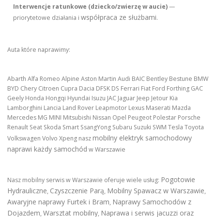
Interwencje ratunkowe (dziecko/zwierzę w aucie)
—
współpraca ze służbami
priorytetowe działania i
.
Auta które naprawimy:
Abarth Alfa Romeo Alpine Aston Martin Audi BAIC Bentley Bestune BMW
BYD Chery Citroen Cupra Dacia DFSK DS Ferrari Fiat Ford Forthing GAC
Geely Honda Hongqi Hyundai Isuzu JAC Jaguar Jeep Jetour Kia
Lamborghini Lancia Land Rover Leapmotor Lexus Maserati Mazda
Mercedes MG MINI Mitsubishi Nissan Opel Peugeot Polestar Porsche
Renault Seat Skoda Smart SsangYong Subaru Suzuki SWM Tesla Toyota
mobilny elektryk samochodowy
Volkswagen Volvo Xpeng nasz
naprawi każdy samochód
w Warszawie
Pogotowie
Nasz mobilny serwis w Warszawie oferuje wiele usług:
Hydrauliczne
Czyszczenie Parą
Mobilny Spawacz w Warszawie
,
,
,
Awaryjne naprawy Furtek i Bram
Naprawy Samochodów z
,
Dojazdem
Warsztat mobilny
Naprawa i serwis jacuzzi oraz
,
,