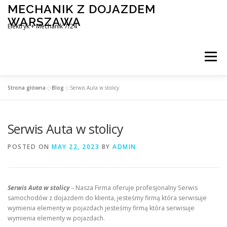
Skip
MECHANIK Z DOJAZDEM
to
WARSZAWA
content
Elektryk + Mechanik 7/24
Menu
Strona główna
»
Blog
»
Serwis Auta w stolicy
MOBILNY MECHANIK WARSZAWA
Serwis Auta w stolicy
ELEKTRYK SAMOCHODOWY
BLOG
KONTAKT
POSTED ON
MAY 22, 2023
BY
ADMIN
Serwis Auta w stolicy
– Nasza Firma oferuje profesjonalny Serwis
samochodów z dojazdem do klienta, jesteśmy firmą która serwisuje
wymienia elementy w pojazdach jesteśmy firmą która serwisuje
wymienia elementy w pojazdach.