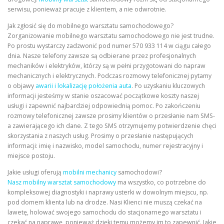
serwisu, ponieważ pracuje z klientem, a nie odwrotnie.
Jak zgłosić się do mobilnego warsztatu samochodowego?
Zorganizowanie mobilnego warsztatu samochodowego nie jest trudne.
Po prostu wystarczy zadzwonić pod numer 570 933 114 w ciągu całego
dnia. Nasze telefony zawsze są odbierane przez profesjonalnych
mechaników i elektryków, którzy są w pełni przygotowani do napraw
mechanicznych i elektrycznych. Podczas rozmowy telefonicznej pytamy
o objawy
awarii i lokalizację położenia auta
. Po uzyskaniu kluczowych
informacji jesteśmy w stanie oszacować początkowe koszty naszej
usługi i zapewnić najbardziej odpowiednią pomoc. Po zakończeniu
rozmowy telefonicznej zawsze prosimy klientów o przesłanie nam SMS-
a zawierającego ich dane. Z tego SMS otrzymujemy potwierdzenie chęci
skorzystania z naszych usług. Prosimy o przesłanie następujących
informacji: imię i nazwisko, model samochodu, numer rejestracyjny i
miejsce postoju.
Jakie usługi oferują
mobilni mechanicy
samochodowi?
Nasz mobilny warsztat samochodowy
ma wszystko, co potrzebne do
kompleksowej diagnostyki i naprawy usterki w dowolnym miejscu, np.
pod domem klienta lub na drodze. Nasi Klienci nie muszą czekać na
lawetę, holować swojego samochodu do stacjonarnego warsztatu i
czekać na naprawę, ponieważ dzięki temu możemy im to zapewnić. Jakie