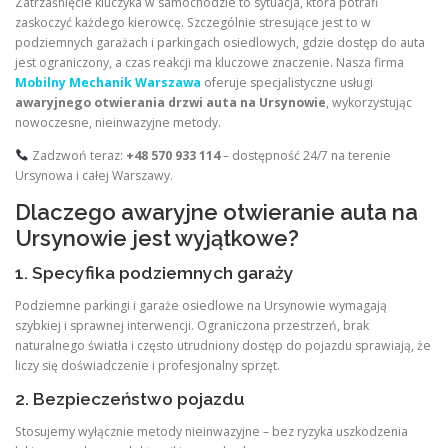
Zatrzaśnięcie kluczyka w samochodzie to sytuacja, która potrafi
zaskoczyć każdego kierowcę. Szczególnie stresujące jest to w
podziemnych garażach i parkingach osiedlowych, gdzie dostęp do auta
jest ograniczony, a czas reakcji ma kluczowe znaczenie. Nasza firma
Mobilny Mechanik Warszawa
oferuje specjalistyczne usługi
awaryjnego otwierania drzwi auta na Ursynowie
, wykorzystując
nowoczesne, nieinwazyjne metody.
Zadzwoń teraz:
+48 570 933 114
– dostępność 24/7 na terenie
Ursynowa i całej Warszawy.
Dlaczego awaryjne otwieranie auta na
Ursynowie jest wyjątkowe?
1. Specyfika podziemnych garaży
Podziemne parkingi i garaże osiedlowe na Ursynowie wymagają
szybkiej i sprawnej interwencji. Ograniczona przestrzeń, brak
naturalnego światła i często utrudniony dostęp do pojazdu sprawiają, że
liczy się doświadczenie i profesjonalny sprzęt.
2. Bezpieczeństwo pojazdu
Stosujemy wyłącznie metody nieinwazyjne – bez ryzyka uszkodzenia