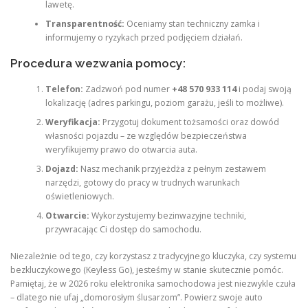
lawetę.
Transparentność:
Oceniamy stan techniczny zamka i
informujemy o ryzykach przed podjęciem działań.
Procedura wezwania pomocy:
Telefon:
Zadzwoń pod numer
+48 570 933 114
i podaj swoją
lokalizację (adres parkingu, poziom garażu, jeśli to możliwe).
Weryfikacja:
Przygotuj dokument tożsamości oraz dowód
własności pojazdu – ze względów bezpieczeństwa
weryfikujemy prawo do otwarcia auta.
Dojazd:
Nasz mechanik przyjeżdża z pełnym zestawem
narzędzi, gotowy do pracy w trudnych warunkach
oświetleniowych.
Otwarcie:
Wykorzystujemy bezinwazyjne techniki,
przywracając Ci dostęp do samochodu.
Niezależnie od tego, czy korzystasz z tradycyjnego kluczyka, czy systemu
bezkluczykowego (Keyless Go), jesteśmy w stanie skutecznie pomóc.
Pamiętaj, że w 2026 roku elektronika samochodowa jest niezwykle czuła
– dlatego nie ufaj „domorosłym ślusarzom”. Powierz swoje auto