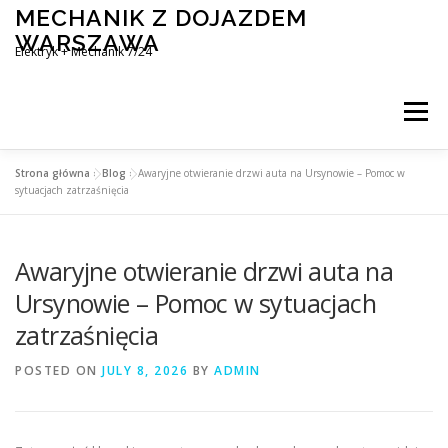
Skip
MECHANIK Z DOJAZDEM
to
WARSZAWA
content
Elektryk + Mechanik 7/24
Menu
Strona główna
»
Blog
»
Awaryjne otwieranie drzwi auta na Ursynowie – Pomoc w
MOBILNY MECHANIK WARSZAWA
sytuacjach zatrzaśnięcia
Awaryjne otwieranie drzwi auta na
ELEKTRYK SAMOCHODOWY
BLOG
KONTAKT
Ursynowie – Pomoc w sytuacjach
zatrzaśnięcia
POSTED ON
JULY 8, 2026
BY
ADMIN