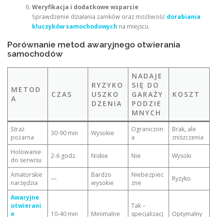
Weryfikacja i dodatkowe wsparcie
Sprawdzenie działania zamków oraz możliwość
dorabiania
kluczyków samochodowych
na miejscu.
Porównanie metod awaryjnego otwierania
samochodów
NADAJE
RYZYKO
SIĘ DO
METOD
CZAS
USZKO
GARAŻY
KOSZT
A
DZENIA
PODZIE
MNYCH
Straż
Ograniczon
Brak, ale
30-90 min
Wysokie
pożarna
a
zniszczenia
Holowanie
2-6 godz.
Niskie
Nie
Wysoki
do serwisu
Amatorskie
Bardzo
Niebezpiec
—
Ryzyko
narzędzia
wysokie
zne
Awaryjne
otwierani
Tak –
e
10-40 min
Minimalne
specjalizacj
Optymalny