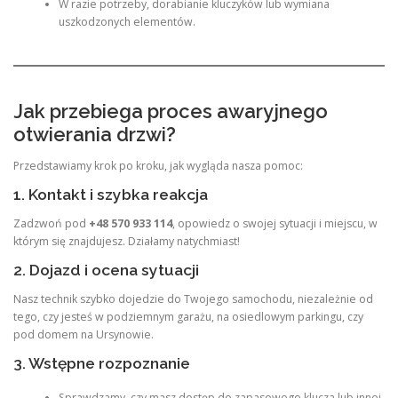
W razie potrzeby, dorabianie kluczyków lub wymiana
uszkodzonych elementów.
Jak przebiega proces awaryjnego
otwierania drzwi?
Przedstawiamy krok po kroku, jak wygląda nasza pomoc:
1. Kontakt i szybka reakcja
Zadzwoń pod
+48 570 933 114
, opowiedz o swojej sytuacji i miejscu, w
którym się znajdujesz. Działamy natychmiast!
2. Dojazd i ocena sytuacji
Nasz technik szybko dojedzie do Twojego samochodu, niezależnie od
tego, czy jesteś w podziemnym garażu, na osiedlowym parkingu, czy
pod domem na Ursynowie.
3. Wstępne rozpoznanie
Sprawdzamy, czy masz dostęp do zapasowego klucza lub innej