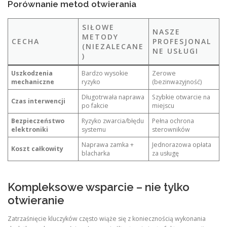
Porównanie metod otwierania
SIŁOWE
NASZE
METODY
CECHA
PROFESJONAL
(NIEZALECANE
NE USŁUGI
)
Uszkodzenia
Bardzo wysokie
Zerowe
mechaniczne
ryzyko
(bezinwazyjność)
Długotrwała naprawa
Szybkie otwarcie na
Czas interwencji
po fakcie
miejscu
Bezpieczeństwo
Ryzyko zwarcia/błędu
Pełna ochrona
elektroniki
systemu
sterowników
Naprawa zamka +
Jednorazowa opłata
Koszt całkowity
blacharka
za usługę
Kompleksowe wsparcie – nie tylko
otwieranie
Zatrzaśnięcie kluczyków często wiąże się z koniecznością wykonania