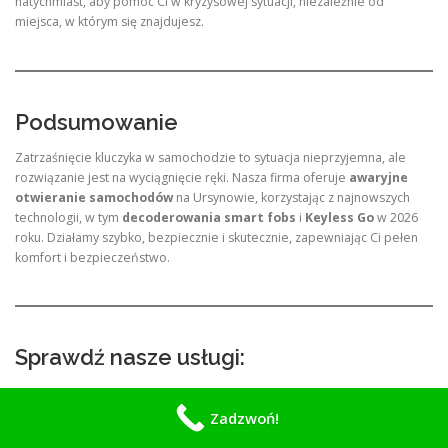
natychmiast, aby pomóc Ci w kryzysowej sytuacji, niezależnie od
miejsca, w którym się znajdujesz.
Podsumowanie
Zatrzaśnięcie kluczyka w samochodzie to sytuacja nieprzyjemna, ale
rozwiązanie jest na wyciągnięcie ręki. Nasza firma oferuje
awaryjne
otwieranie samochodów
na Ursynowie, korzystając z najnowszych
technologii, w tym
decoderowania smart fobs
i
Keyless Go
w 2026
roku. Działamy szybko, bezpiecznie i skutecznie, zapewniając Ci pełen
komfort i bezpieczeństwo.
Sprawdź nasze usługi:
Mobilny Mechanik Warszawa
Zadzwoń!
Awaryjne otwieranie samochodów