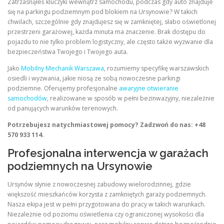
Zatrzasnąłeś kluczyki wewnątrz samochodu, podczas gdy auto znajduje
się na parkingu podziemnym pod blokiem na Ursynowie? W takich
chwilach, szczególnie gdy znajdujesz się w zamkniętej, słabo oświetlonej
przestrzeni garażowej, każda minuta ma znaczenie. Brak dostępu do
pojazdu to nie tylko problem logistyczny, ale często także wyzwanie dla
bezpieczeństwa Twojego i Twojego auta.
Jako
Mobilny Mechanik Warszawa
, rozumiemy specyfikę warszawskich
osiedli i wyzwania, jakie niosą ze sobą nowoczesne parkingi
podziemne. Oferujemy profesjonalne
awaryjne otwieranie
samochodów
, realizowane w sposób w pełni bezinwazyjny, niezależnie
od panujących warunków terenowych.
Potrzebujesz natychmiastowej pomocy? Zadzwoń do nas: +48
570 933 114.
Profesjonalna interwencja w garażach
podziemnych na Ursynowie
Ursynów słynie z nowoczesnej zabudowy wielorodzinnej, gdzie
większość mieszkańców korzysta z zamkniętych garaży podziemnych.
Nasza ekipa jest w pełni przygotowana do pracy w takich warunkach.
Niezależnie od poziomu oświetlenia czy ograniczonej wysokości dla