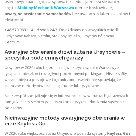
osiedlowych parkingach Ursynowa taka sytuacja zdarza się bardzo
często.
Mobilny Mechanik Warszawa
oferuje błyskawiczne,
awaryjne otwieranie samochodów
bez uszkodzeń lakieru, zamków i
elektroniki.
+48 570 933 114
– dzwoń 24/7. Dojeżdżamy do wszystkich osiedli
Ursynowa: Kabaty, Natolin, Stokłosy, Imielin, Ursynów Północny i
Centrum.
Awaryjne otwieranie drzwi auta na Ursynowie –
specyfika podziemnych garaży
Ursynów w 2026 roku to jedna z największych sypialni Warszawy z
tysiącami mieszkań i rozległymi podziemnymi parkingami. Niskie sufity,
wąskie miejsca postojowe i ograniczone oświetlenie sprawiają, że
klasyczne metody otwierania są trudne lub ryzykowne.
Nasz zespół specjalizuje się w interwencjach w warunkach garażowych –
tam gdzie liczy się precyzja, cisza i brak ryzyka uszkodzenia sąsiednich
pojazdów.
Nieinwazyjne metody awaryjnego otwierania w
erze Keyless Go
W 2026 roku większość aut na Ursynowie posiada systemy
Keyless Go
i