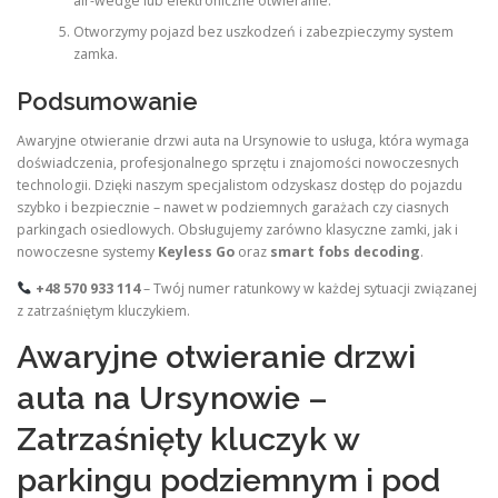
air-wedge lub elektroniczne otwieranie.
Otworzymy pojazd bez uszkodzeń i zabezpieczymy system
zamka.
Podsumowanie
Awaryjne otwieranie drzwi auta na Ursynowie to usługa, która wymaga
doświadczenia, profesjonalnego sprzętu i znajomości nowoczesnych
technologii. Dzięki naszym specjalistom odzyskasz dostęp do pojazdu
szybko i bezpiecznie – nawet w podziemnych garażach czy ciasnych
parkingach osiedlowych. Obsługujemy zarówno klasyczne zamki, jak i
nowoczesne systemy
Keyless Go
oraz
smart fobs decoding
.
+48 570 933 114
– Twój numer ratunkowy w każdej sytuacji związanej
z zatrzaśniętym kluczykiem.
Awaryjne otwieranie drzwi
auta na Ursynowie –
Zatrzaśnięty kluczyk w
parkingu podziemnym i pod