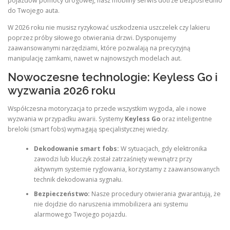
pojazdów pomocy drogowej, nasz mobilny serwis dotrze bezpośrednio
do Twojego auta.
W 2026 roku nie musisz ryzykować uszkodzenia uszczelek czy lakieru
poprzez próby siłowego otwierania drzwi. Dysponujemy
zaawansowanymi narzędziami, które pozwalają na precyzyjną
manipulację zamkami, nawet w najnowszych modelach aut.
Nowoczesne technologie: Keyless Go i
wyzwania 2026 roku
Współczesna motoryzacja to przede wszystkim wygoda, ale i nowe
wyzwania w przypadku awarii. Systemy
Keyless Go
oraz inteligentne
breloki (smart fobs) wymagają specjalistycznej wiedzy.
Dekodowanie smart fobs:
W sytuacjach, gdy elektronika
zawodzi lub kluczyk został zatrzaśnięty wewnątrz przy
aktywnym systemie ryglowania, korzystamy z zaawansowanych
technik dekodowania sygnału.
Bezpieczeństwo:
Nasze procedury otwierania gwarantują, że
nie dojdzie do naruszenia immobilizera ani systemu
alarmowego Twojego pojazdu.