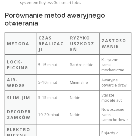
systemem Keyless Go i smart fobs.
Porównanie metod awaryjnego
otwierania
CZAS
RYZYKO
ZASTOSO
METODA
REALIZAC
USZKODZ
WANIE
JI
EŃ
Klasyczne
LOCK-
5–15 minut
Bardzo niskie
zamki
PICKING
mechaniczne
AIR-
Awaryjne
5–10 minut
Minimalne
WEDGE
otwarcie drzwi
Starsze
SLIM-JIM
5–15 minut
Niskie
modele aut
Nowoczesne
DECODER
10–20 minut
Niskie
zamki
ZAMKÓW
samochodowe
ELEKTRO
Pojazdy z
NICZNE