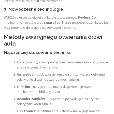
lakieru, zamka czy elektroniki samochodu.
3. Nowoczesne technologie
W 2026 roku coraz więcej aut korzysta z systemów
Keyless Go
i
inteligentnych pilotów typu
smart fob
. Nasze pogotowie zamkowe jest
przygotowane do pracy z najnowszymi trendami.
Metody awaryjnego otwierania drzwi
auta
Najczęściej stosowane techniki:
Lock-picking
– manipulacja mechanizmem zamka przy użyciu
specjalistycznych wytrychów.
Air-wedge
– poduszka ciśnieniowa umożliwiająca delikatne
odchylenie drzwi i dostęp do mechanizmu.
Slim-jim
– narzędzie do manipulacji wewnętrznym
mechanizmem blokady drzwi.
Decoder zamków
– urządzenie pozwalające na szybkie
odczytanie kodu zamka.
Elektroniczne otwieranie
– stosowane w pojazdach z