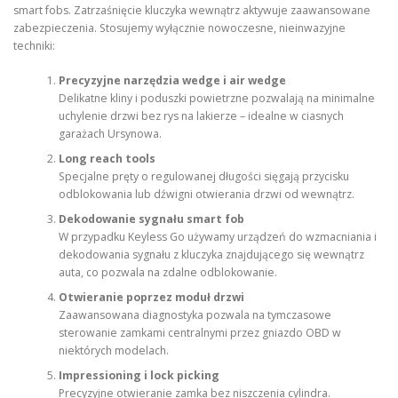
smart fobs. Zatrzaśnięcie kluczyka wewnątrz aktywuje zaawansowane
zabezpieczenia. Stosujemy wyłącznie nowoczesne, nieinwazyjne
techniki:
Precyzyjne narzędzia wedge i air wedge
Delikatne kliny i poduszki powietrzne pozwalają na minimalne
uchylenie drzwi bez rys na lakierze – idealne w ciasnych
garażach Ursynowa.
Long reach tools
Specjalne pręty o regulowanej długości sięgają przycisku
odblokowania lub dźwigni otwierania drzwi od wewnątrz.
Dekodowanie sygnału smart fob
W przypadku Keyless Go używamy urządzeń do wzmacniania i
dekodowania sygnału z kluczyka znajdującego się wewnątrz
auta, co pozwala na zdalne odblokowanie.
Otwieranie poprzez moduł drzwi
Zaawansowana diagnostyka pozwala na tymczasowe
sterowanie zamkami centralnymi przez gniazdo OBD w
niektórych modelach.
Impressioning i lock picking
Precyzyjne otwieranie zamka bez niszczenia cylindra.