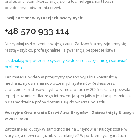
profesjonalistom, którzy znają się na technologii smart fobs i
bezpiecznym otwieraniu drzwi.
Twój partner w sytuacjach awaryjnych:
+48 570 933 114
Nie ryzykuj uszkodzenia swojego auta. Zadzwoń, a my zajmiemy się
resztą – szybko, profesjonalnie i z gwarancją bezpieczeństwa.
Jak działają współczesne systemy Keyless i dlaczego mogą sprawiać
problemy
Ten materiał wideo w przejrzysty sposób wyjaśnia konstrukcję i
mechanizmy działania nowoczesnych systemów Keyless oraz
zabezpieczeń stosowanych w samochodach w 2026 roku, co pozwala
lepiej zrozumieć, dlaczego interwencja specjalisty jest bezpieczniejsza
niż samodzielne próby dostania się do wnętrza pojazdu.
Awaryjne Otwieranie Drzwi Auta Ursynów – Zatrzaśnięty Kluczyk
w 2026 Roku
Zatrzasnąłeś kluczyk w samochodzie na Ursynowie? Kluczyk został w
stacyjce, a drzwi i bagażnik są zamknięte? W podziemnych garażach i