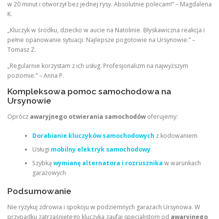
w 20 minut i otworzył bez jednej rysy. Absolutnie polecam!” – Magdalena
K.
„Kluczyk w środku, dziecko w aucie na Natolinie. Błyskawiczna reakcja i
pełne opanowanie sytuacji. Najlepsze pogotowie na Ursynowie.” –
Tomasz Z.
„Regularnie korzystam z ich usług. Profesjonalizm na najwyższym
poziomie.” – Anna P.
Kompleksowa pomoc samochodowa na
Ursynowie
Oprócz
awaryjnego otwierania samochodów
oferujemy:
Dorabianie kluczyków samochodowych
z kodowaniem
Usługi
mobilny elektryk samochodowy
Szybką
wymianę alternatora i rozrusznika
w warunkach
garażowych
Podsumowanie
Nie ryzykuj zdrowia i spokoju w podziemnych garażach Ursynowa. W
przypadku zatrzaśniętego kluczyka zaufaj specjalistom od
awaryjnego