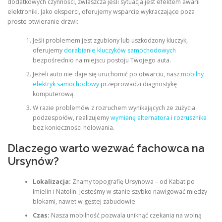
dodatkowych czynności, zwłaszcza jeśli sytuacja jest efektem awarii
elektroniki. Jako eksperci, oferujemy wsparcie wykraczające poza
proste otwieranie drzwi:
Jeśli problemem jest zgubiony lub uszkodzony kluczyk,
oferujemy
dorabianie kluczyków samochodowych
bezpośrednio na miejscu postoju Twojego auta.
Jeżeli auto nie daje się uruchomić po otwarciu, nasz
mobilny
elektryk samochodowy
przeprowadzi diagnostykę
komputerową.
W razie problemów z rozruchem wynikających ze zużycia
podzespołów, realizujemy
wymianę alternatora i rozrusznika
bez konieczności holowania.
Dlaczego warto wezwać fachowca na
Ursynów?
Lokalizacja:
Znamy topografię Ursynowa – od Kabat po
Imielin i Natolin. Jesteśmy w stanie szybko nawigować między
blokami, nawet w gęstej zabudowie.
Czas:
Nasza mobilność pozwala uniknąć czekania na wolną