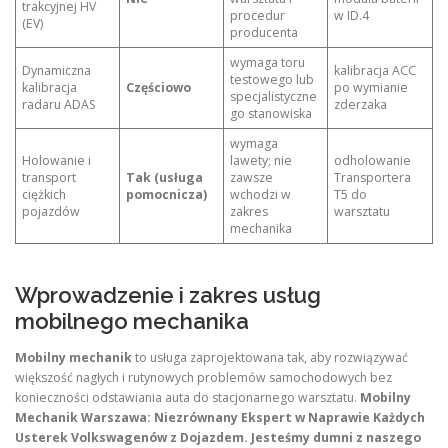
trakcyjnej HV
procedur
w ID.4
(EV)
producenta
wymaga toru
Dynamiczna
kalibracja ACC
testowego lub
kalibracja
Częściowo
po wymianie
specjalistyczne
radaru ADAS
zderzaka
go stanowiska
wymaga
Holowanie i
lawety; nie
odholowanie
transport
Tak (usługa
zawsze
Transportera
ciężkich
pomocnicza)
wchodzi w
T5 do
pojazdów
zakres
warsztatu
mechanika
Wprowadzenie i zakres usług
mobilnego mechanika
Mobilny mechanik
to usługa zaprojektowana tak, aby rozwiązywać
większość nagłych i rutynowych problemów samochodowych bez
konieczności odstawiania auta do stacjonarnego warsztatu.
Mobilny
Mechanik Warszawa: Niezrównany Ekspert w Naprawie Każdych
Usterek Volkswagenów z Dojazdem.
Jesteśmy dumni z naszego