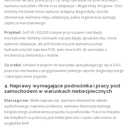
demontaż skrzyni, prace przy PCB, testy hydrauliki na stole testowym,
wymiana uszczelek i filtrów oraz adaptacje i długie testy drogowe. Choć
mobilny mechanik może wykonać wstępną diagnostykę i proste
interwencje (wymiana oleju, adaptacje), pełna regeneracja wymaga
zaplecza warsztatowego.
Przykład:
Golf VII z DQ200 szarpie przy ruszaniu i ma błędy
mechatroniki. Mobilny mechanik odczyta błędy, sprawdzi olej i może
wykonać adaptacje, ale jeśli konieczna jest wymiana pompy
hydraulicznej lub naprawa PCB, auto musi trafić do warsztatu z
możliwością demontażu i testów.
Co zrobić:
Umówić transport do warsztatu specjalizującego się w DSG;
poprosić mechanika o przygotowanie pełnego raportu diagnostycznego
i zabezpieczenie pojazdu.
4. Naprawy wymagające podnośnika i pracy pod
samochodem w warunkach niebezpiecznych
Dlaczego nie:
Wiele napraw (np. wymiana elementów układu
wydechowego, naprawy podwozia, wymiana dwumasy) wymaga
bezpiecznego podniesienia pojazdu na podnośniku. Praca na lewarku
lub kobyłkach na poboczu jest niebezpieczna i często zabroniona ze
względów BHP.