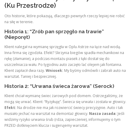
(Ku Przestrodze)
Oto historie, które pokazują, dlaczego pewnych rzeczy lepiej nie robić
na siłę w terenie.
Historia 1: “Zrób pan sprzęgło na trawie”
(Nieporęt)
Klient nalegał na wymianę sprzęgła w Oplu Astrze na łące nad wodą.
Inna firma się zgodziła. Efekt? Skrzynia biegów spadła mechanikowi na
rękę (złamanie), a podczas montażu piasek z łąki dostał się do
uszczelniacza wału. Po tygodniu auto zaczęło lać olejem jak fontanna.
Klient zapłacił dwa razy.
Wniosek:
My byśmy odmówili i zabrali auto na
warsztat. Taniej i bezpieczniej.
Historia 2: “Urwana świeca żarowa” (Serock)
Klient chciał wymianę świec żarowych pod domem. Ostrzegaliśmy, że
mogą się urwać. Klient: “Ryzykuję”. Świeca się urwała i została w głowicy.
Efekt:
Na drodze nie ma jak rozwiercić świecy precyzyjnie. Auto i tak
musiało jechać na warsztat na demontaż głowicy.
Nasza zasada:
Jeśli
widzimy ryzyko urwania śrub (rdza, zapieczenie), informujemy o tym
PRZED dotknięciem klucza i sugerujemy warsztat.