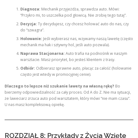
Diagnoza:
Mechanik przyjeżdża, sprawdza auto. Mówi:
“Przykro mi, to uszczelka pod głowicą. Nie zrobię tego tutaj”.
Decyzja:
Ty decydujesz, czy chcesz holować auto do nas, czy
do “szwagra”.
Holowanie:
Jeśli wybierasz nas, wzywamy naszą lawetę (często
mechanik ma hak i sztywny hol, jeśli auto pozwala).
Naprawa Stacjonarna:
Auto trafia na podnośnik w naszym
warsztacie. Masz priorytet, bo jesteś klientem z trasy.
Odbiór:
Odbierasz sprawne auto, płacąc za całość (holowanie
często jest wtedy w promocyjnej cenie).
Dlaczego to lepsze niż szukanie lawety na własną rękę?
Bo
bierzemy odpowiedzialność za cały proces. Od A do Z. Nie ma sytuacji,
że laweciarz zrzuca auto pod warsztatem, który mówi “nie mam czasu”.
U nas masz kompleksową opiekę.
ROZDZIAŁ 8: Przykłady z Życia Wzięte