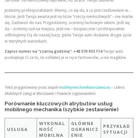
zarobek” na niemożliwej naprawie, niż stracić Twoje zaufanie.
Jesteśmy profesjonalistami. Wiemy, co się da, a co jest rzeźbieniem w…
błocie. Jeśli Twoja awaria jest na liście “rzeczy niemożliwych” – nie martw
się. Zadzwoń do nas. Przyjedziemy, ocenimy fachowym okiem. Jeśli się
da – zrobimy cud na miejscu. Jeśli nie – bezpiecznie i profesjonalnie
odholujemy Cię do naszej bazy, gdzie Twoje auto dostanie drugie życie
w sterylnych warunkach.
Zapisz numer na “czarną godzinę”: +48 570 933 114
Twoje auto
podziękuje Ci za to, że oddałeś je w ręce fachowców, a nie magików.
Tekst przygotowany przez zespół
mobilnymechanikwarszawa.eu
– Lidera
Mobilnych Usług w Warszawie i Powiecie Legionowskim.
Porównanie kluczowych atrybutów usług
mobilnego mechanika (szybkie zestawienie)
WYKONAL
GŁÓWNE
PRZYKŁAD
USŁUGA
NOŚĆ
OGRANICZ
SYTUACJI
MOBILNA
ENIE