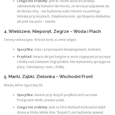
Czego nie zrobimy:
Jeśli w Twoim aucie po postoju
zablokowały się hamulce tak mocno, że tarcza przyspawała się
do klocka rdzą – nie będziemy walić młotem na parkingu
lotniska przy turystach. Zdejmiemy koło, spróbujemy delikatnie,
ale jeśli nie puści – laweta.
4. Wieliszew, Nieporęt, Zegrze – Woda i Piach
Tereny rekreacyjne. W lecie korki, w zimie wilgoć.
Specyfika:
Auta z przyczepami kempingowymi, łodziami.
Przykład:
Awaria skrzyni biegów w aucie ciągnącym przyczepę
z łódką nad Zalewem Zegrzyńskim. Nie wymienimy sprzęgła na
plaży. Zaholujemy i auto, i łódkę.
5. Marki, Ząbki, Zielonka – Wschodni Front
Miasta, które żyją trasą S8.
Specyfika:
Awarie przy dużych prędkościach na trasie.
Przegrzane silniki, urwane paski.
Czego nie zrobimy:
Jeśli na S8 w Markach korbowód wybił
dziurę w bloku silnika (tzw. “kopyto”), nie będziemy spawać