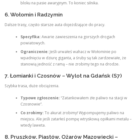
bloku na pasie awaryjnym. To koniec silnika.
6. Wołomin i Radzymin
Dalsze trasy, często starsze auta dojeżdżające do pracy.
Specyfika:
Awarie zawieszenia na gorszych drogach
powiatowych.
Ograniczenie:
Jeśli urwałeś wahacz w Wołominie po
wpadnięciu w dziurę giganta, a śruby są tak zardzewiałe, że
stanowią jedność z ramą – nie zrobimy tego na drodze.
7. Łomianki i Czosnów – Wylot na Gdańsk (S7)
Szybka trasa, duże obciążenia.
Typowe zgłoszenie:
“Zatankowałem złe paliwo na stacji w
Czosnowie”.
Co zrobimy:
To akurat zrobimy! Wypompujemy paliwo na
miejscu. Ale jeśli zatarłeś pompę wtryskową opiłkami metalu –
wtedy laweta.
8. Pruszków, Piastów, Ożarów Mazowiecki –