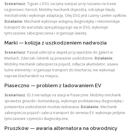
Scenariusz:
Tiguan z DSG zaczyna szarpać przy ruszaniu na trasie
Legionowo–Serock. Mobilny mechanik dojeżdża, odczytuje błędy
mechatroniki i wykonuje adaptację. Olej DSG jest czarny i pełen opiłków.
Działanie:
Mechanik wykonuje wstępną diagnostykę i rekomenduje
transport do warsztatu specjalizującego się w DSG; wykonuje
tymczasowe zabezpieczenia i organizuje lawetę.
Marki — kolizja z uszkodzeniem nadwozia
Scenariusz:
Passat uderzył w słupek przy wjeździe do galerii w
Markach. Zderzak i błotnik są poważnie uszkodzone.
Działanie:
Mobilny mechanik zabezpiecza pojazd, odłącza akumulator, usuwa
luźne elementy i organizuje transport do blacharza; nie wykonuje
napraw blacharskich na miejscu.
Piaseczno — problem z ładowaniem EV
Scenariusz:
ID.3 nie ładuje na stacji w Piasecznie. Mobilny mechanik
sprawdza gniazdo i komunikację, wykonuje podstawową diagnostykę i
potwierdza uszkodzenie modułu ładowania.
Działanie:
Mechanik
zabezpiecza pojazd i zaleca transport do serwisu EV; wykonuje jedynie
tymczasowe czynności diagnostyczne.
Pruszków — awaria alternatora na obwodnicy