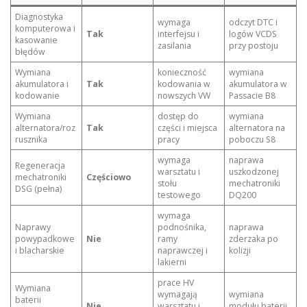
Diagnostyka
wymaga
odczyt DTC i
komputerowa i
Tak
interfejsu i
logów VCDS
kasowanie
zasilania
przy postoju
błędów
Wymiana
konieczność
wymiana
akumulatora i
Tak
kodowania w
akumulatora w
kodowanie
nowszych VW
Passacie B8
Wymiana
dostęp do
wymiana
alternatora/roz
Tak
części i miejsca
alternatora na
rusznika
pracy
poboczu S8
wymaga
naprawa
Regeneracja
warsztatu i
uszkodzonej
mechatroniki
Częściowo
stołu
mechatroniki
DSG (pełna)
testowego
DQ200
wymaga
Naprawy
podnośnika,
naprawa
powypadkowe
Nie
ramy
zderzaka po
i blacharskie
naprawczej i
kolizji
lakierni
prace HV
Wymiana
wymagają
wymiana
baterii
Nie
warsztatu i
modułu baterii