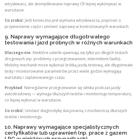
wtryskiwacz, ale skomplikowane naprawy CR lepiej wykonywać w
warsztacie.
Co zrobić:
Jeśli konieczna jest wymiana wtryskiwacza, poprosić o
przywiezienie części i umówić naprawę w kontrolowanych warunkach.
9. Naprawy wymagające długotrwałego
testowania i jazd próbnych w różnych warunkach
Dlaczego nie:
Niektóre usterki ujawniają się tylko po długich testach
drogowych (np. problemy z przegrzewaniem, intermittent faults).
Mobilny mechanik może wykonać krótką jazdę testową, ale długotrwałe
testy i monitorowanie parametrów przez wiele godzin wymagają
warsztatu i zaplanowanego czasu.
Przykład:
Nieregularne przegrzewanie się silnika podczas jazdy
autostradowej — wymaga dłuższych testów i monitoringu temperatury,
co lepiej wykonać w warsztacie.
Co zrobić:
Umówić diagnostykę stacjonarną z możliwością dłuższych
testów i monitoringu.
10. Naprawy wymagające specjalistycznych
certyfikatów lub uprawnień (np. prace z gazem
LPG w niektórych przypadkach)