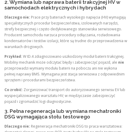
2. Wymiana lub naprawa baterii trakcyjnej HV w
samochodach elektrycznych i hybrydach
Dlaczego nie:
Prace przy bateriach wysokiego napięcia (HV) wymagają
specjalistycznych procedur bezpieczeństwa, izolowanych narzędzi,
strefy bezpiecznej i często dedykowanego stanowiska serwisowego.
Producent samochodu narzuca procedury odłączania, rozładowania
kondensatorów i testów izolacji, które są trudne do przeprowadzenia w
warunkach drogowych.
Przykład:
W ID.4 zdiagnozowano uszkodzony moduł baterii trakcyjnej.
Mobilny mechanik może odczytać błędy i zabezpieczyć pojazd, ale
nie
przeprowadzi wymiany modułu baterii na poboczu ani nie wykona
pełnej naprawy BMS. Wymagana jest stacja serwisowa z odpowiednim
sprzętem i procedurami bezpieczeństwa.
Co zrobić:
Zorganizować transport do autoryzowanego serwisu EV lub
wyspecjalizowanego warsztatu HV; w międzyczasie zabezpieczyć
pojazd i zgromadzić logi diagnostyczne.
3. Pełna regeneracja lub wymiana mechatroniki
DSG wymagająca stołu testowego
Dlaczego nie:
Regeneracja mechatroniki DSG to praca warsztatowa: