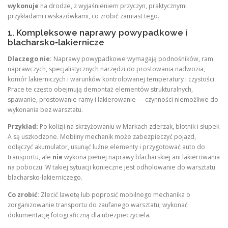
wykonuje
na drodze, z wyjaśnieniem przyczyn, praktycznymi
przykładami i wskazówkami, co zrobić zamiast tego.
1. Kompleksowe naprawy powypadkowe i
blacharsko‑lakiernicze
Dlaczego nie:
Naprawy powypadkowe wymagają podnośników, ram
naprawczych, specjalistycznych narzędzi do prostowania nadwozia,
komór lakierniczych i warunków kontrolowanej temperatury i czystości.
Prace te często obejmują demontaż elementów strukturalnych,
spawanie, prostowanie ramy i lakierowanie — czynności niemożliwe do
wykonania bez warsztatu.
Przykład:
Po kolizji na skrzyżowaniu w Markach zderzak, błotnik i słupek
A są uszkodzone. Mobilny mechanik może zabezpieczyć pojazd,
odłączyć akumulator, usunąć luźne elementy i przygotować auto do
transportu, ale
nie
wykona pełnej naprawy blacharskiej ani lakierowania
na poboczu. W takiej sytuacji konieczne jest odholowanie do warsztatu
blacharsko‑lakierniczego.
Co zrobić:
Zlecić lawetę lub poprosić mobilnego mechanika o
zorganizowanie transportu do zaufanego warsztatu; wykonać
dokumentację fotograficzną dla ubezpieczyciela.