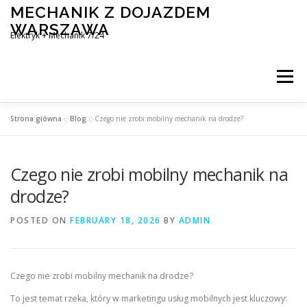
Skip
MECHANIK Z DOJAZDEM
to
WARSZAWA
content
Elektryk + Mechanik 7/24
Menu
Strona główna
»
Blog
»
Czego nie zrobi mobilny mechanik na drodze?
MOBILNY MECHANIK WARSZAWA
Czego nie zrobi mobilny mechanik na
ELEKTRYK SAMOCHODOWY
BLOG
KONTAKT
drodze?
POSTED ON
FEBRUARY 18, 2026
BY
ADMIN
Czego nie zrobi mobilny mechanik na drodze?
To jest temat rzeka, który w marketingu usług mobilnych jest kluczowy: