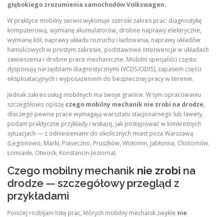
głębokiego zrozumienia samochodów Volkswagen.
W praktyce mobilny serwis wykonuje szeroki zakres prac: diagnostykę
komputerową, wymianę akumulatorów, drobne naprawy elektryczne,
wymianę kół, naprawy układu rozruchu i ładowania, naprawy układów
hamulcowych w prostym zakresie, podstawowe interwencje w układach
zawieszenia i drobne prace mechaniczne. Mobilni specjaliści często
dysponują narzędziami diagnostycznymi (VCDS/ODIS), zapasem części
eksploatacyjnych i wyposażeniem do bezpiecznej pracy w terenie.
Jednak zakres usług mobilnych ma swoje granice. W tym opracowaniu
szczegółowo opiszę
czego mobilny mechanik nie zrobi na drodze
,
dlaczego pewne prace wymagają warsztatu stacjonarnego lub lawety,
podam praktyczne przykłady i wskażę, jak postępować w konkretnych
sytuacjach — z odniesieniami do okolicznych miast poza Warszawą
(Legionowo, Marki, Piaseczno, Pruszków, Wołomin, Jabłonna, Chotomów,
Łomianki, Otwock, Konstancin‑Jeziorna).
Czego mobilny mechanik
nie zrobi
na
drodze — szczegółowy przegląd z
przykładami
Poniżej rozbijam listę prac, których mobilny mechanik zwykle
nie