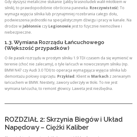
Gdy słyszysz metaliczne stukanie (jakby krasnoludek walił młotkiem w
silnik), to prawdopodobnie obrócona panewka.
Rzeczywistość:
To
wymaga wyjęcia silnika lub przynajmniej rozebrania całego dołu,
podwieszenia jednostki na specjalistycznym dźwigu i pracy w kanale. Na
drodze w
Jabłonnie
czy
Legionowie
jest to fizycznie niemożliwe i
niebezpieczne.
1.3. Wymiana Rozrządu Łańcuchowego
(Większość przypadków)
O ile pasek rozrządu w prostym silniku 1.9 TDI czasem da się wymienić w
terenie (choć nie zalecamy), o tyle łańcuch w nowoczesnym silniku (np.
BMW N47 czy Audi 3.0 TDI) to operacja wymagająca wyjęcia silnika lub
demontażu połowy osprzętu.
Przykład:
Klient w
Markach
z zerwanym
łańcuchem w BMW. Niestety, zawory uderzyły w tłoki. To nie jest
wymiana łańcucha, to remont głowicy. Laweta jest niezbędna.
ROZDZIAŁ 2: Skrzynia Biegów i Układ
Napędowy – Ciężki Kaliber