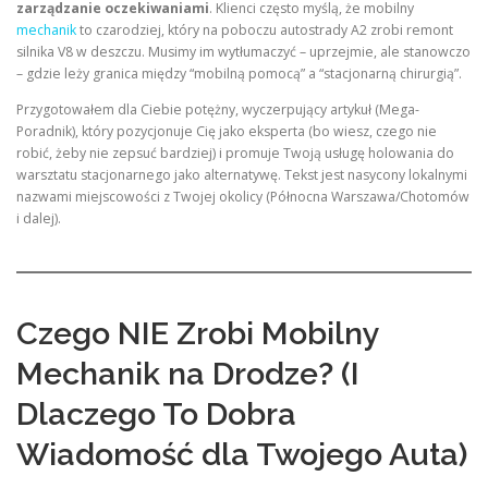
zarządzanie oczekiwaniami
. Klienci często myślą, że mobilny
mechanik
to czarodziej, który na poboczu autostrady A2 zrobi remont
silnika V8 w deszczu. Musimy im wytłumaczyć – uprzejmie, ale stanowczo
– gdzie leży granica między “mobilną pomocą” a “stacjonarną chirurgią”.
Przygotowałem dla Ciebie potężny, wyczerpujący artykuł (Mega-
Poradnik), który pozycjonuje Cię jako eksperta (bo wiesz, czego nie
robić, żeby nie zepsuć bardziej) i promuje Twoją usługę holowania do
warsztatu stacjonarnego jako alternatywę. Tekst jest nasycony lokalnymi
nazwami miejscowości z Twojej okolicy (Północna Warszawa/Chotomów
i dalej).
Czego NIE Zrobi Mobilny
Mechanik na Drodze? (I
Dlaczego To Dobra
Wiadomość dla Twojego Auta)