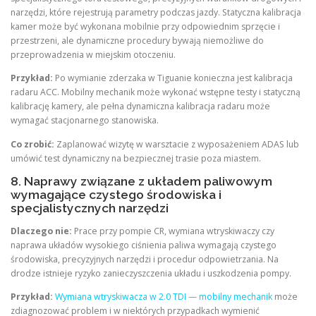
narzędzi, które rejestrują parametry podczas jazdy. Statyczna kalibracja
kamer może być wykonana mobilnie przy odpowiednim sprzęcie i
przestrzeni, ale dynamiczne procedury bywają niemożliwe do
przeprowadzenia w miejskim otoczeniu.
Przykład:
Po wymianie zderzaka w Tiguanie konieczna jest kalibracja
radaru ACC. Mobilny mechanik może wykonać wstępne testy i statyczną
kalibrację kamery, ale pełna dynamiczna kalibracja radaru może
wymagać stacjonarnego stanowiska.
Co zrobić:
Zaplanować wizytę w warsztacie z wyposażeniem ADAS lub
umówić test dynamiczny na bezpiecznej trasie poza miastem.
8. Naprawy związane z układem paliwowym
wymagające czystego środowiska i
specjalistycznych narzędzi
Dlaczego nie:
Prace przy pompie CR, wymiana wtryskiwaczy czy
naprawa układów wysokiego ciśnienia paliwa wymagają czystego
środowiska, precyzyjnych narzędzi i procedur odpowietrzania. Na
drodze istnieje ryzyko zanieczyszczenia układu i uszkodzenia pompy.
Przykład:
Wymiana wtryskiwacza w 2.0 TDI — mobilny mechanik
może
zdiagnozować problem i w niektórych przypadkach wymienić