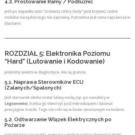
4.2. Prostowanie Ramy / Podłużnic
Jeśli po wypadku auto “zostawia cztery ślady” (jest krzywe), żadne
mobilne narzędzia tego nie naprawią. Potrzebna jest rama naprawcza w
blacharni.
ROZDZIAŁ 5: Elektronika Poziomu
“Hard” (Lutowanie i Kodowanie)
Jesteśmy świetni w diagnostyce. Ale są granice.
5.1. Naprawa Sterowników ECU
(Zalanych/Spalonych)
Jeśli sterownik silnika został zalany wodą (np. po nawałnicy w
Legionowie
), trzeba go otworzyć pod mikroskopem i lutować
precyzyjnie ścieżki. Tego nie robi się w busie serwisowym na kolanie.
5.2. Odtwarzanie Wiązek Elektrycznych po
Pożarze
Jeśli instalacja się spaliła, wymiana całych wiązek to demontaż deski