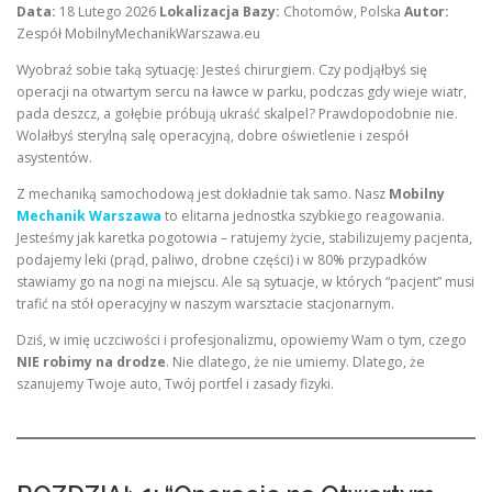
Data:
18 Lutego 2026
Lokalizacja Bazy:
Chotomów, Polska
Autor:
Zespół MobilnyMechanikWarszawa.eu
Wyobraź sobie taką sytuację: Jesteś chirurgiem. Czy podjąłbyś się
operacji na otwartym sercu na ławce w parku, podczas gdy wieje wiatr,
pada deszcz, a gołębie próbują ukraść skalpel? Prawdopodobnie nie.
Wolałbyś sterylną salę operacyjną, dobre oświetlenie i zespół
asystentów.
Z mechaniką samochodową jest dokładnie tak samo. Nasz
Mobilny
Mechanik Warszawa
to elitarna jednostka szybkiego reagowania.
Jesteśmy jak karetka pogotowia – ratujemy życie, stabilizujemy pacjenta,
podajemy leki (prąd, paliwo, drobne części) i w 80% przypadków
stawiamy go na nogi na miejscu. Ale są sytuacje, w których “pacjent” musi
trafić na stół operacyjny w naszym warsztacie stacjonarnym.
Dziś, w imię uczciwości i profesjonalizmu, opowiemy Wam o tym, czego
NIE robimy na drodze
. Nie dlatego, że nie umiemy. Dlatego, że
szanujemy Twoje auto, Twój portfel i zasady fizyki.