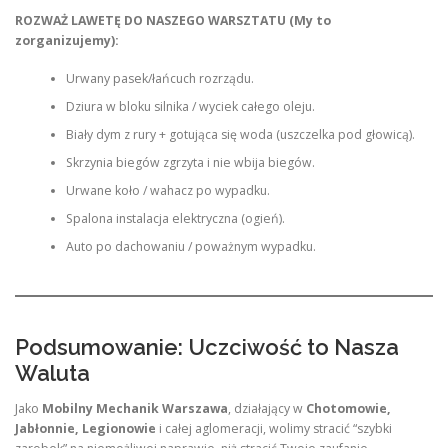
ROZWAŻ LAWETĘ DO NASZEGO WARSZTATU (My to
zorganizujemy):
Urwany pasek/łańcuch rozrządu.
Dziura w bloku silnika / wyciek całego oleju.
Biały dym z rury + gotująca się woda (uszczelka pod głowicą).
Skrzynia biegów zgrzyta i nie wbija biegów.
Urwane koło / wahacz po wypadku.
Spalona instalacja elektryczna (ogień).
Auto po dachowaniu / poważnym wypadku.
Podsumowanie: Uczciwość to Nasza
Waluta
Jako
Mobilny Mechanik Warszawa
, działający w
Chotomowie,
Jabłonnie, Legionowie
i całej aglomeracji, wolimy stracić “szybki