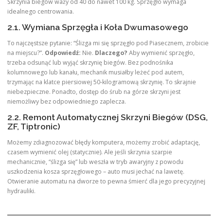
Skrzynia biegów waży od 40 do nawet 100 kg. Sprzęgło wymaga
idealnego centrowania.
2.1. Wymiana Sprzęgła i Koła Dwumasowego
To najczęstsze pytanie: “Ślizga mi się sprzęgło pod Piasecznem, zrobicie
na miejscu?”.
Odpowiedź:
Nie.
Dlaczego?
Aby wymienić sprzęgło,
trzeba odsunąć lub wyjąć skrzynię biegów. Bez podnośnika
kolumnowego lub kanału, mechanik musiałby leżeć pod autem,
trzymając na klatce piersiowej 50-kilogramową skrzynię. To skrajnie
niebezpieczne. Ponadto, dostęp do śrub na górze skrzyni jest
niemożliwy bez odpowiedniego zaplecza.
2.2. Remont Automatycznej Skrzyni Biegów (DSG,
ZF, Tiptronic)
Możemy zdiagnozować błędy komputera, możemy zrobić adaptację,
czasem wymienić olej (statycznie). Ale jeśli skrzynia szarpie
mechanicznie, “ślizga się” lub weszła w tryb awaryjny z powodu
uszkodzenia kosza sprzęgłowego – auto musi jechać na lawetę.
Otwieranie automatu na dworze to pewna śmierć dla jego precyzyjnej
hydrauliki.