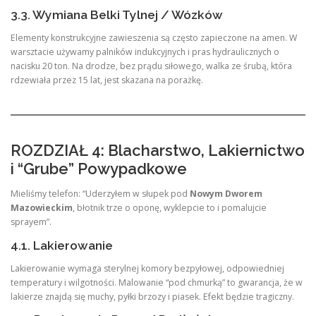
3.3. Wymiana Belki Tylnej / Wózków
Elementy konstrukcyjne zawieszenia są często zapieczone na amen. W
warsztacie używamy palników indukcyjnych i pras hydraulicznych o
nacisku 20 ton. Na drodze, bez prądu siłowego, walka ze śrubą, która
rdzewiała przez 15 lat, jest skazana na porażkę.
ROZDZIAŁ 4: Blacharstwo, Lakiernictwo
i “Grube” Powypadkowe
Mieliśmy telefon: “Uderzyłem w słupek pod
Nowym Dworem
Mazowieckim
, błotnik trze o oponę, wyklepcie to i pomalujcie
sprayem”.
4.1. Lakierowanie
Lakierowanie wymaga sterylnej komory bezpyłowej, odpowiedniej
temperatury i wilgotności. Malowanie “pod chmurką” to gwarancja, że w
lakierze znajdą się muchy, pyłki brzozy i piasek. Efekt będzie tragiczny.