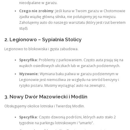
nieodpalane w garażu.
Czego nie zrobimy:
Jeśli kuna w Twoim garażu w Chotomowie
zjadła wiązkę główną silnika, nie polutujemy jej na miejscu.
Zaholujemy auto do naszego warsztatu (który jest rzut beretem
stąd).
2. Legionowo – Sypialnia Stolicy
Legionowo to blokowiska i gęsta zabudowa.
Specyfika:
Problemy z parkowaniem. Często auta psują się na
wąskich osiedlowych uliczkach lub w garażach podziemnych.
Wyzwanie:
Wymiana baku paliwa w garażu podziemnym w
Legionowie jest niemożliwa ze względu na smród benzyny i
ryzyko pożaru. Musimy wyciągnąć auto na zewnątrz.
3. Nowy Dwór Mazowiecki i Modlin
Obsługujemy okolice lotniska i Twierdzę Modlin.
Specyfika:
Często dzwonią podróżni, których auto stało 2
tygodnie na parkingu lotniskowym i “umarło”.