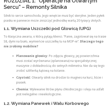
ROZDZIAŁ 1: “Operacje na Otwartym
Sercu” – Remonty Silnika
Silnik to serce samochodu. Jego wnętrze musi być sterylne. Jeden pyłek
piasku w panewce może zniszczyć jednostkę wartą 20 tysięcy złotych.
1.1. Wymiana Uszczelki pod Głowicą (UPG)
To klasyczna awaria, o którą pytają klienci. “Panie, zagotował się na trasie
S8, dymi na biało, wymieńcie uszczelkę tu na MOP-ie”.
Dlaczego tego
nie zrobimy mobilnie?
Planowanie głowicy:
Po zdjęciu głowicy, jej powierzchnia
musi zostać wyrównana (zplanowana) na specjalistycznej
maszynie z dokładnością do setnych milimetra. Nie da się tego
zrobić szlifierką kątową na kolanie.
Czystość:
Otwarty silnik na drodze to magnes na kurz, liście i
piasek.
Chemia:
Wylewanie litrów płynu chłodniczego i oleju na asfalt
jest nielegalne i nieekologiczne.
1.2. Wymiana Panewek i Wału Korbowego