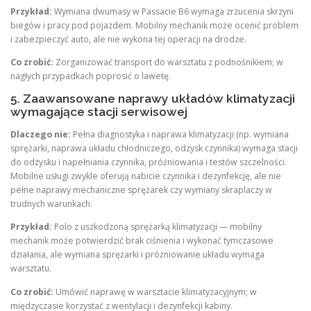
Przykład:
Wymiana dwumasy w Passacie B6 wymaga zrzucenia skrzyni
biegów i pracy pod pojazdem. Mobilny mechanik może ocenić problem
i zabezpieczyć auto, ale nie wykona tej operacji na drodze.
Co zrobić:
Zorganizować transport do warsztatu z podnośnikiem; w
nagłych przypadkach poprosić o lawetę.
5. Zaawansowane naprawy układów klimatyzacji
wymagające stacji serwisowej
Dlaczego nie:
Pełna diagnostyka i naprawa klimatyzacji (np. wymiana
sprężarki, naprawa układu chłodniczego, odzysk czynnika) wymaga stacji
do odzysku i napełniania czynnika, próżniowania i testów szczelności.
Mobilne usługi zwykle oferują nabicie czynnika i dezynfekcję, ale nie
pełne naprawy mechaniczne sprężarek czy wymiany skraplaczy w
trudnych warunkach.
Przykład:
Polo z uszkodzoną sprężarką klimatyzacji — mobilny
mechanik może potwierdzić brak ciśnienia i wykonać tymczasowe
działania, ale wymiana sprężarki i próżniowanie układu wymaga
warsztatu.
Co zrobić:
Umówić naprawę w warsztacie klimatyzacyjnym; w
międzyczasie korzystać z wentylacji i dezynfekcji kabiny.