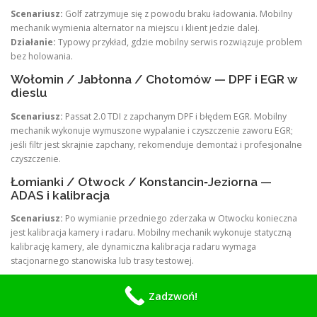
Scenariusz:
Golf zatrzymuje się z powodu braku ładowania. Mobilny
mechanik wymienia alternator na miejscu i klient jedzie dalej.
Działanie:
Typowy przykład, gdzie mobilny serwis rozwiązuje problem
bez holowania.
Wołomin / Jabłonna / Chotomów — DPF i EGR w
dieslu
Scenariusz:
Passat 2.0 TDI z zapchanym DPF i błędem EGR. Mobilny
mechanik wykonuje wymuszone wypalanie i czyszczenie zaworu EGR;
jeśli filtr jest skrajnie zapchany, rekomenduje demontaż i profesjonalne
czyszczenie.
Łomianki / Otwock / Konstancin‑Jeziorna —
ADAS i kalibracja
Scenariusz:
Po wymianie przedniego zderzaka w Otwocku konieczna
jest kalibracja kamery i radaru. Mobilny mechanik wykonuje statyczną
kalibrację kamery, ale dynamiczna kalibracja radaru wymaga
stacjonarnego stanowiska lub trasy testowej.
Co zrobić, gdy mobilny mechanik nie
Zadzwoń!
może wykonać naprawy na drodze —