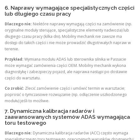
6. Naprawy wymagające specjalistycznych części
lub długiego czasu pracy
Dlaczego nie:
Niektóre naprawy wymagają części na zamówienie (np.
oryginalne moduły sterujące, specjalistyczne elementy nadwozia) lub
długiego czasu pracy (kilka dni). Mobilny mechanik nie zawsze ma
dostęp do takich części i nie może prowadzić długotrwałych napraw w
terenie.
Przykład:
Wymiana modułu ADAS lub sterownika silnika w Passacie
może wymagać zamówienia części OEM. Mobilny mechanik wykona
diagnostykę i zabezpieczy pojazd, ale naprawa nastąpi po dostawie
części do warsztatu.
Co zrobić:
Zlecić zamówienie części i umówić termin w warsztacie;
poprosić o tymczasowe rozwiązanie (np. odłączenie uszkodzonego
modułu) jeśli to możliwe.
7. Dynamiczna kalibracja radarów i
zaawansowanych systemów ADAS wymagająca
toru testowego
Dlaczego nie:
Dynamiczna kalibracja radarów (ACC) często wymaga
specjalistycznego toru testowego, precyzyjnych warunków drogowych i