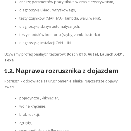
analizę parametrów pracy silnika w czasie rzeczywistym,
diagnostykę układu wtryskowego,
testy czujników (MAP, MAF, lambda, wału, wałka),
diagnostykę skrzyń automatycznych,
testy modułów komfortu (szyby, zamki, lusterka),
diagnostykę instalacji CAN i LIN.
Używamy profesjonalnych testerów:
Bosch KTS, Autel, Launch X431,
Texa
.
1.2. Naprawa rozrusznika z dojazdem
Rozrusznik odpowiada za uruchomienie silnika. Najczęstsze objawy
awarii:
pojedyncze „kliknięcie”,
wolne kręcenie,
brak reakcji,
zgrzyty,
rozrusznik działa tylko czasami.