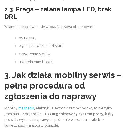
2.3. Praga – zalana lampa LED, brak
DRL
W lampie znajdowała się woda. Naprawa obejmowała:
osuszanie,
wymianę dwóch diod SMD,
czyszczenie styków,
uszczelnienie klosza.
3. Jak działa mobilny serwis –
pełna procedura od
zgłoszenia do naprawy
Mobilny
mechanik
, elektryk i elektronik samochodowy to nie tylko
„mechanik z dojazdem”. To
zorganizowany system pracy
, który
pozwala wykonać naprawy na poziomie warsztatu — ale bez
konieczności transportu pojazdu.