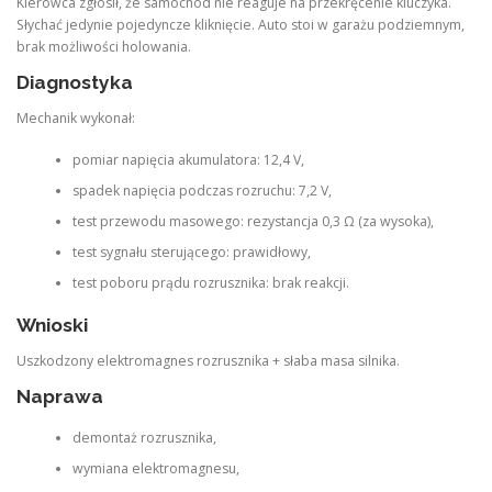
Kierowca zgłosił, że samochód nie reaguje na przekręcenie kluczyka.
Słychać jedynie pojedyncze kliknięcie. Auto stoi w garażu podziemnym,
brak możliwości holowania.
Diagnostyka
Mechanik wykonał:
pomiar napięcia akumulatora: 12,4 V,
spadek napięcia podczas rozruchu: 7,2 V,
test przewodu masowego: rezystancja 0,3 Ω (za wysoka),
test sygnału sterującego: prawidłowy,
test poboru prądu rozrusznika: brak reakcji.
Wnioski
Uszkodzony elektromagnes rozrusznika + słaba masa silnika.
Naprawa
demontaż rozrusznika,
wymiana elektromagnesu,