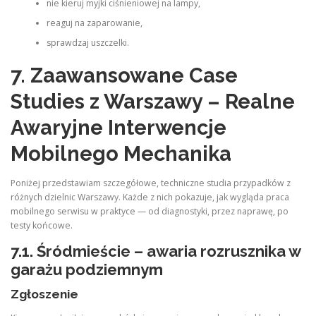
nie kieruj myjki ciśnieniowej na lampy,
reaguj na zaparowanie,
sprawdzaj uszczelki.
7. Zaawansowane Case
Studies z Warszawy – Realne
Awaryjne Interwencje
Mobilnego Mechanika
Poniżej przedstawiam szczegółowe, techniczne studia przypadków z
różnych dzielnic Warszawy. Każde z nich pokazuje, jak wygląda praca
mobilnego serwisu w praktyce — od diagnostyki, przez naprawę, po
testy końcowe.
7.1. Śródmieście – awaria rozrusznika w
garażu podziemnym
Zgłoszenie