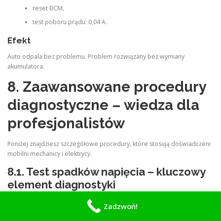
reset BCM,
test poboru prądu: 0,04 A.
Efekt
Auto odpala bez problemu. Problem rozwiązany bez wymiany
akumulatora.
8. Zaawansowane procedury
diagnostyczne – wiedza dla
profesjonalistów
Poniżej znajdziesz szczegółowe procedury, które stosują doświadczeni
mobilni mechanicy i elektrycy.
8.1. Test spadków napięcia – kluczowy
element diagnostyki
Test spadków napięcia pozwala wykryć:
Zadzwoń!