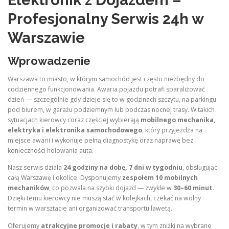
Elektronik z Dojazdem –
Profesjonalny Serwis 24h w
Warszawie
Wprowadzenie
Warszawa to miasto, w którym samochód jest często niezbędny do
codziennego funkcjonowania. Awaria pojazdu potrafi sparaliżować
dzień — szczególnie gdy dzieje się to w godzinach szczytu, na parkingu
pod biurem, w garażu podziemnym lub podczas nocnej trasy. W takich
sytuacjach kierowcy coraz częściej wybierają
mobilnego mechanika,
elektryka i elektronika samochodowego
, który przyjeżdża na
miejsce awarii i wykonuje pełną diagnostykę oraz naprawę bez
konieczności holowania auta.
Nasz serwis działa
24 godziny na dobę, 7 dni w tygodniu
, obsługując
całą Warszawę i okolice. Dysponujemy
zespołem 10 mobilnych
mechaników
, co pozwala na szybki dojazd — zwykle w
30–60 minut
.
Dzięki temu kierowcy nie muszą stać w kolejkach, czekać na wolny
termin w warsztacie ani organizować transportu lawetą.
Oferujemy
atrakcyjne promocje i rabaty
, w tym zniżki na wybrane