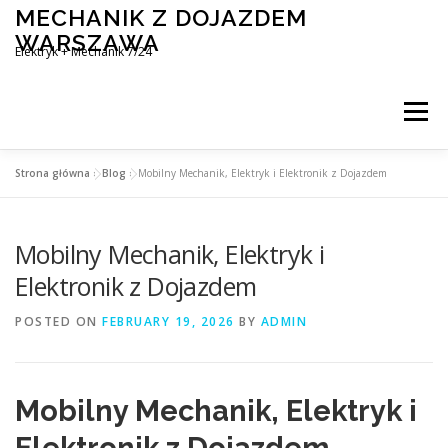
Skip
MECHANIK Z DOJAZDEM
to
WARSZAWA
content
Elektryk + Mechanik 7/24
Menu
Strona główna
»
Blog
»
Mobilny Mechanik, Elektryk i Elektronik z Dojazdem
MOBILNY MECHANIK WARSZAWA
Mobilny Mechanik, Elektryk i
ELEKTRYK SAMOCHODOWY
BLOG
KONTAKT
Elektronik z Dojazdem
POSTED ON
FEBRUARY 19, 2026
BY
ADMIN
Mobilny Mechanik, Elektryk i