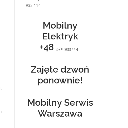
933 114
Mobilny
Elektryk
+48
570 933 114
Zajęte dzwoń
ponownie!
j,
Mobilny Serwis
Warszawa
a