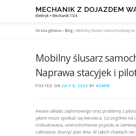
Skip
MECHANIK Z DOJAZDEM 
to
Elektryk + Mechanik 7/24
content
Strona główna
»
Blog
»
Mobilny ślusarz samochodowy na U
Mobilny ślusarz samoc
Naprawa stacyjek i pil
POSTED ON
JULY 8, 2026
BY
ADMIN
Awarie układu zapłonowego oraz problemy z pilota
jakimi może spotkać się kierowca. Szczególnie na U
rozbudowana, unieruchomienie pojazdu w zamknię
całkowicie zburzyć plan dnia. W takich chwilach n