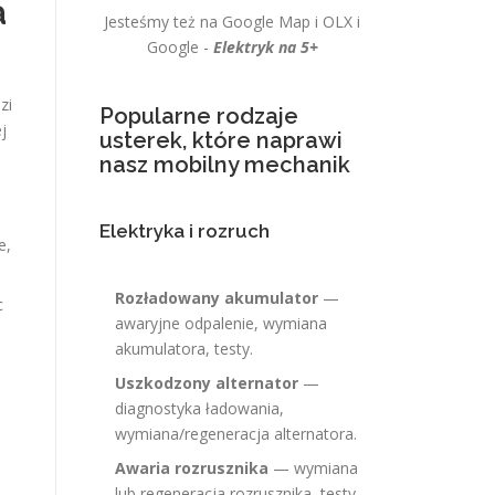
a
Jesteśmy też na Google Map i OLX i
Google -
Elektryk na 5+
zi
Popularne rodzaje
j
usterek, które naprawi
nasz mobilny mechanik
Elektryka i rozruch
e,
Rozładowany akumulator
—
c
awaryjne odpalenie, wymiana
akumulatora, testy.
Uszkodzony alternator
—
diagnostyka ładowania,
wymiana/regeneracja alternatora.
Awaria rozrusznika
— wymiana
lub regeneracja rozrusznika, testy