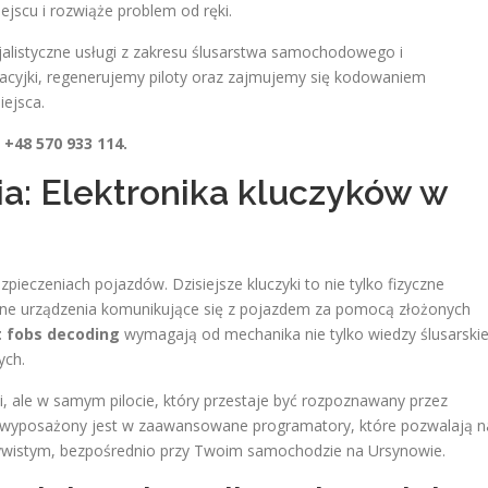
ejscu i rozwiąże problem od ręki.
jalistyczne usługi z zakresu ślusarstwa samochodowego i
acyjki, regenerujemy piloty oraz zajmujemy się kodowaniem
iejsca.
+48 570 933 114.
: Elektronika kluczyków w
ieczeniach pojazdów. Dzisiejsze kluczyki to nie tylko fizyczne
wane urządzenia komunikujące się z pojazdem za pomocą złożonych
 fobs decoding
wymagają od mechanika nie tylko wiedzy ślusarskie
ych.
i, ale w samym pilocie, który przestaje być rozpoznawany przez
 wyposażony jest w zaawansowane programatory, które pozwalają n
zywistym, bezpośrednio przy Twoim samochodzie na Ursynowie.