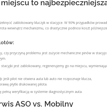
miejscu to najbezpieczniejsz
rzekręcić zablokowany kluczyk w stacyjce. W 90% przypadków prowad
grota wewnątrz mechanizmu, co drastycznie podnosi koszt późniejsze
lotów:
 czy przyczyną problemu jest zużycie mechaniczne pinów w stacyjc
wym.
 stacyjki jest zablokowany, regenerujemy go na miejscu, wymieniają
):
Jeśli pilot nie otwiera auta lub auto nie rozpoznaje klucza,
rawę płytki drukowanej pilota.
 pełną weryfikacją w systemie diagnostycznym auta.
rwis ASO vs. Mobilny