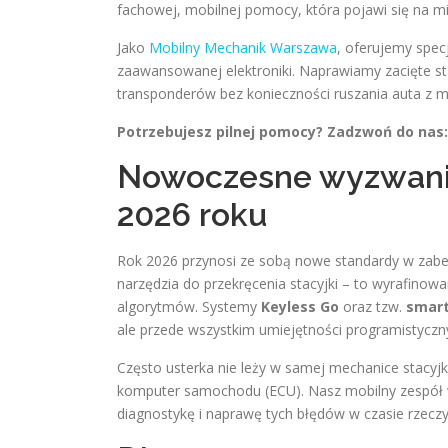
fachowej, mobilnej pomocy, która pojawi się na mi
Jako
Mobilny Mechanik Warszawa
, oferujemy spec
zaawansowanej elektroniki. Naprawiamy zacięte st
transponderów bez konieczności ruszania auta z m
Potrzebujesz pilnej pomocy? Zadzwoń do nas: 
Nowoczesne wyzwania
2026 roku
Rok 2026 przynosi ze sobą nowe standardy w zabezp
narzędzia do przekręcenia stacyjki – to wyrafino
algorytmów. Systemy
Keyless Go
oraz tzw.
smart
ale przede wszystkim umiejętności programistyczn
Często usterka nie leży w samej mechanice stacyjk
komputer samochodu (ECU). Nasz mobilny zespół
diagnostykę i naprawę tych błędów w czasie rzec