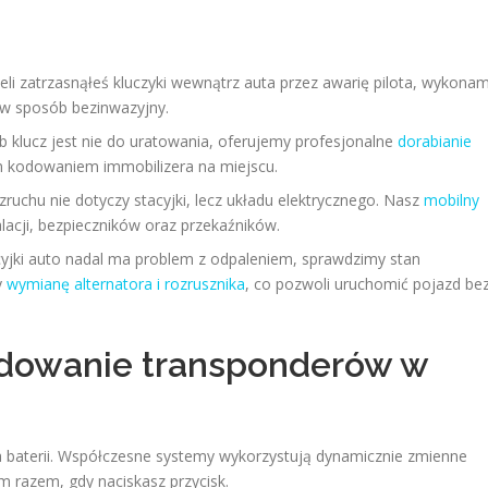
eli zatrzasnąłeś kluczyki wewnątrz auta przez awarię pilota, wykona
w sposób bezinwazyjny.
lub klucz jest nie do uratowania, oferujemy profesjonalne
dorabianie
 kodowaniem immobilizera na miejscu.
ruchu nie dotyczy stacyjki, lecz układu elektrycznego. Nasz
mobilny
lacji, bezpieczników oraz przekaźników.
cyjki auto nadal ma problem z odpaleniem, sprawdzimy stan
y
wymianę alternatora i rozrusznika
, co pozwoli uruchomić pojazd be
odowanie transponderów w
a baterii. Współczesne systemy wykorzystują dynamicznie zmienne
m razem, gdy naciskasz przycisk.