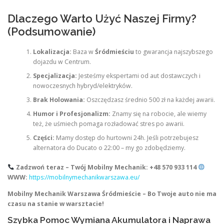
Dlaczego Warto Użyć Naszej Firmy?
(Podsumowanie)
Lokalizacja:
Baza w
Śródmieściu
to gwarancja najszybszego
dojazdu w Centrum.
Specjalizacja:
Jesteśmy ekspertami od aut dostawczych i
nowoczesnych hybryd/elektryków.
Brak Holowania:
Oszczędzasz średnio 500 zł na każdej awarii.
Humor i Profesjonalizm:
Znamy się na robocie, ale wiemy
też, że uśmiech pomaga rozładować stres po awarii.
Części:
Mamy dostęp do hurtowni 24h. Jeśli potrzebujesz
alternatora do Ducato o 22:00 – my go zdobędziemy.
Zadzwoń teraz – Twój Mobilny Mechanik:
+48 570 933 114
WWW:
https://mobilnymechanikwarszawa.eu/
Mobilny Mechanik Warszawa Śródmieście – Bo Twoje auto nie ma
czasu na stanie w warsztacie!
Szybka Pomoc Wymiana Akumulatora i Naprawa