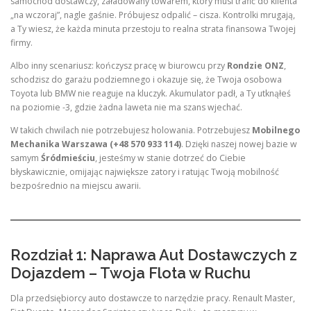
samochód dostawczy, załadowany towarem, który musi trafić do klienta
„na wczoraj”, nagle gaśnie. Próbujesz odpalić – cisza. Kontrolki mrugają,
a Ty wiesz, że każda minuta przestoju to realna strata finansowa Twojej
firmy.
Albo inny scenariusz: kończysz pracę w biurowcu przy
Rondzie ONZ
,
schodzisz do garażu podziemnego i okazuje się, że Twoja osobowa
Toyota lub BMW nie reaguje na kluczyk. Akumulator padł, a Ty utknąłeś
na poziomie -3, gdzie żadna laweta nie ma szans wjechać.
W takich chwilach nie potrzebujesz holowania. Potrzebujesz
Mobilnego
Mechanika Warszawa (+48 570 933 114)
. Dzięki naszej nowej bazie w
samym
Śródmieściu
, jesteśmy w stanie dotrzeć do Ciebie
błyskawicznie, omijając największe zatory i ratując Twoją mobilność
bezpośrednio na miejscu awarii.
Rozdział 1: Naprawa Aut Dostawczych z
Dojazdem – Twoja Flota w Ruchu
Dla przedsiębiorcy auto dostawcze to narzędzie pracy. Renault Master,