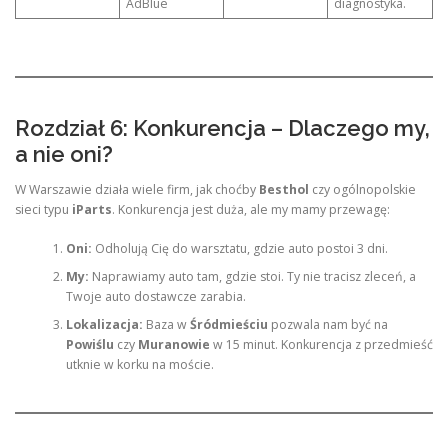
AdBlue
diagnostyka.
Rozdział 6: Konkurencja – Dlaczego my,
a nie oni?
W Warszawie działa wiele firm, jak choćby
Besthol
czy ogólnopolskie
sieci typu
iParts
. Konkurencja jest duża, ale my mamy przewagę:
Oni:
Odholują Cię do warsztatu, gdzie auto postoi 3 dni.
My:
Naprawiamy auto tam, gdzie stoi. Ty nie tracisz zleceń, a
Twoje auto dostawcze zarabia.
Lokalizacja:
Baza w
Śródmieściu
pozwala nam być na
Powiślu
czy
Muranowie
w 15 minut. Konkurencja z przedmieść
utknie w korku na moście.