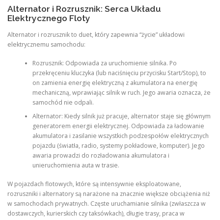
Alternator i Rozrusznik: Serca Układu
Elektrycznego Floty
Alternator i rozrusznik to duet, który zapewnia “życie” układowi
elektrycznemu samochodu:
Rozrusznik: Odpowiada za uruchomienie silnika. Po
przekręceniu kluczyka (lub naciśnięciu przycisku Start/Stop), to
on zamienia energię elektryczną z akumulatora na energię
mechaniczną, wprawiając silnik w ruch. Jego awaria oznacza, że
samochód nie odpali.
Alternator: Kiedy silnik już pracuje, alternator staje się głównym
generatorem energii elektrycznej. Odpowiada za ładowanie
akumulatora i zasilanie wszystkich podzespołów elektrycznych
pojazdu (światła, radio, systemy pokładowe, komputer). Jego
awaria prowadzi do rozładowania akumulatora i
unieruchomienia auta w trasie.
W pojazdach flotowych, które są intensywnie eksploatowane,
rozruszniki i alternatory są narażone na znacznie większe obciążenia niż
w samochodach prywatnych. Częste uruchamianie silnika (zwłaszcza w
dostawczych, kurierskich czy taksówkach), długie trasy, praca w