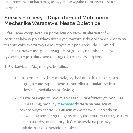
zmiennych warunkach pogodowych – wszystko to przyspiesza ich
zużycie.
Serwis Flotowy z Dojazdem od Mobilnego
Mechanika Warszawa: Nasza Obietnica
Oferujemy kompleksowe podejście do serwisu alternatorów i
rozruszników w pojazdach flotowych, zawsze z dojazdem do klienta na
terenie całej Warszawy i okolicznych miejscowości (do 30 km od
centrum). Nasze usługi są dostępne 24 godziny na dobę, 7 dni w
tygodniu, co jest kluczowe dla ciągłości pracy Twojej floty.
1. Błyskawiczna Diagnostyka Mobilna:
Problem: Pojazd nie odpala, słychać tylko “klik” lub nic; silnik
“kręci”, ale nie zapala; świeci kontrolka akumulatora; brak
ładowania; światła słabo świecą.
Nasza Reakcja: Po Twoim zgłoszeniu (telefonicznym pod +48
570 933 114), mobilny
mechanik
dociera na miejsce w
rekordowym czasie (20-40 min w Warszawie). Posiada on
zaawansowany sprzęt diagnostyczny (komputery OBD2, testery
akumulatorów, multimetry), który pozwala na precyzyjne i
szybkie zdiagnozowanie problemu.