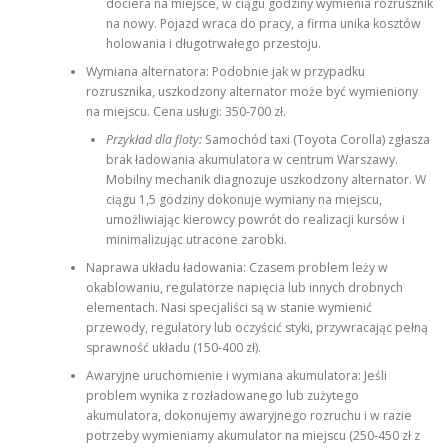
dociera na miejsce, w ciągu godziny wymienia rozrusznik
na nowy. Pojazd wraca do pracy, a firma unika kosztów
holowania i długotrwałego przestoju.
Wymiana alternatora: Podobnie jak w przypadku
rozrusznika, uszkodzony alternator może być wymieniony
na miejscu. Cena usługi: 350-700 zł.
Przykład dla floty:
Samochód taxi (Toyota Corolla) zgłasza
brak ładowania akumulatora w centrum Warszawy.
Mobilny mechanik diagnozuje uszkodzony alternator. W
ciągu 1,5 godziny dokonuje wymiany na miejscu,
umożliwiając kierowcy powrót do realizacji kursów i
minimalizując utracone zarobki.
Naprawa układu ładowania: Czasem problem leży w
okablowaniu, regulatorze napięcia lub innych drobnych
elementach. Nasi specjaliści są w stanie wymienić
przewody, regulatory lub oczyścić styki, przywracając pełną
sprawność układu (150-400 zł).
Awaryjne uruchomienie i wymiana akumulatora: Jeśli
problem wynika z rozładowanego lub zużytego
akumulatora, dokonujemy awaryjnego rozruchu i w razie
potrzeby wymieniamy akumulator na miejscu (250-450 zł z