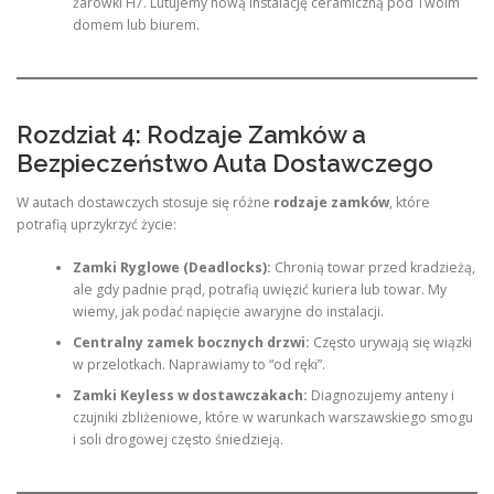
żarówki H7. Lutujemy nową instalację ceramiczną pod Twoim
domem lub biurem.
Rozdział 4: Rodzaje Zamków a
Bezpieczeństwo Auta Dostawczego
W autach dostawczych stosuje się różne
rodzaje zamków
, które
potrafią uprzykrzyć życie:
Zamki Ryglowe (Deadlocks):
Chronią towar przed kradzieżą,
ale gdy padnie prąd, potrafią uwięzić kuriera lub towar. My
wiemy, jak podać napięcie awaryjne do instalacji.
Centralny zamek bocznych drzwi:
Często urywają się wiązki
w przelotkach. Naprawiamy to “od ręki”.
Zamki Keyless w dostawczakach:
Diagnozujemy anteny i
czujniki zbliżeniowe, które w warunkach warszawskiego smogu
i soli drogowej często śniedzieją.