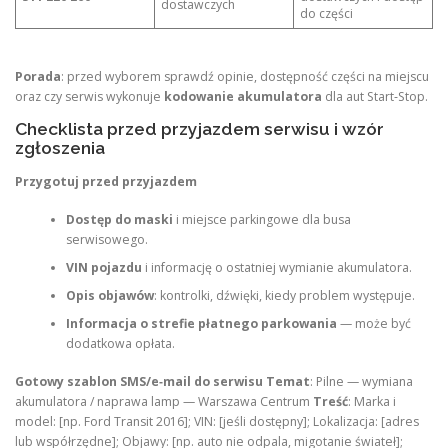
dostawczych
do części
Porada
: przed wyborem sprawdź opinie, dostępność części na miejscu
oraz czy serwis wykonuje
kodowanie akumulatora
dla aut Start‑Stop.
Checklista przed przyjazdem serwisu i wzór
zgłoszenia
Przygotuj przed przyjazdem
Dostęp do maski
i miejsce parkingowe dla busa
serwisowego.
VIN pojazdu
i informację o ostatniej wymianie akumulatora.
Opis objawów
: kontrolki, dźwięki, kiedy problem występuje.
Informacja o strefie płatnego parkowania
— może być
dodatkowa opłata.
Gotowy szablon SMS/e‑mail do serwisu
Temat
: Pilne — wymiana
akumulatora / naprawa lamp — Warszawa Centrum
Treść
: Marka i
model: [np. Ford Transit 2016]; VIN: [jeśli dostępny]; Lokalizacja: [adres
lub współrzędne]; Objawy: [np. auto nie odpala, migotanie świateł];