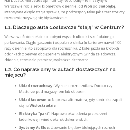
Fiat Ducato, Mercedes Sprinter czy Iveco Daily – te maszyny w
Warszawie robią setki kilometrów dziennie, od
Woli
po
Białołękę
.
Intensywna eksploatacja sprawia, że podzespoły takie jak alternator czy
rozrusznik zużywają się błyskawicznie.
1.1. Dlaczego auta dostawcze “stają” w Centrum?
Warszawa Śródmieście to labirynt wąskich uliczek i stref płatnego
parkowania. Ciągłe gaszenie i odpalanie silnika (u kurierów nawet 100
razy dziennie!) to zabójstwo dla rozrusznika. Z kolei jazda na krótkich
odcinkach z pełnym obciążeniem elektrycznym (winda załadowcza,
chłodnia, terminale płatnicze) wykańcza alternator.
1.2. Co naprawiamy w autach dostawczych na
miejscu?
Układ rozruchowy:
Wymiana rozrusznika w Ducato czy
Masterze pod magazynem lub sklepem.
Układ ładowania:
Naprawa alternatora, gdy kontrolka zapali
się na
Wisłostradzie
.
Elektryka “paki”:
Naprawa oświetlenia przestrzeni
ładunkowej i wind dekarskich/kurierskich.
Systemy AdBlue:
Usuwanie błędów blokujących rozruch