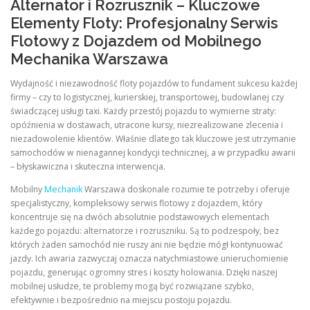
Alternator i Rozrusznik – Kluczowe
Elementy Floty: Profesjonalny Serwis
Flotowy z Dojazdem od Mobilnego
Mechanika Warszawa
Wydajność i niezawodność floty pojazdów to fundament sukcesu każdej
firmy – czy to logistycznej, kurierskiej, transportowej, budowlanej czy
świadczącej usługi taxi. Każdy przestój pojazdu to wymierne straty:
opóźnienia w dostawach, utracone kursy, niezrealizowane zlecenia i
niezadowolenie klientów. Właśnie dlatego tak kluczowe jest utrzymanie
samochodów w nienagannej kondycji technicznej, a w przypadku awarii
– błyskawiczna i skuteczna interwencja.
Mobilny
Mechanik
Warszawa doskonale rozumie te potrzeby i oferuje
specjalistyczny, kompleksowy serwis flotowy z dojazdem, który
koncentruje się na dwóch absolutnie podstawowych elementach
każdego pojazdu: alternatorze i rozruszniku. Są to podzespoły, bez
których żaden samochód nie ruszy ani nie będzie mógł kontynuować
jazdy. Ich awaria zazwyczaj oznacza natychmiastowe unieruchomienie
pojazdu, generując ogromny stres i koszty holowania. Dzięki naszej
mobilnej usłudze, te problemy mogą być rozwiązane szybko,
efektywnie i bezpośrednio na miejscu postoju pojazdu.