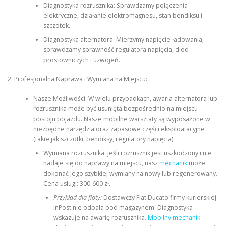
Diagnostyka rozrusznika: Sprawdzamy połączenia
elektryczne, działanie elektromagnesu, stan bendiksu i
szczotek.
Diagnostyka alternatora: Mierzymy napięcie ładowania,
sprawdzamy sprawność regulatora napięcia, diod
prostowniczych i uzwojeń.
2. Profesjonalna Naprawa i Wymiana na Miejscu:
Nasze Możliwości: W wielu przypadkach, awaria alternatora lub
rozrusznika może być usunięta bezpośrednio na miejscu
postoju pojazdu. Nasze mobilne warsztaty są wyposażone w
niezbędne narzędzia oraz zapasowe części eksploatacyjne
(takie jak szczotki, bendiksy, regulatory napięcia).
Wymiana rozrusznika: Jeśli rozrusznik jest uszkodzony i nie
nadaje się do naprawy na miejscu, nasz
mechanik
może
dokonać jego szybkiej wymiany na nowy lub regenerowany.
Cena usługi: 300-600 zł.
Przykład dla floty:
Dostawczy Fiat Ducato firmy kurierskiej
InPost nie odpala pod magazynem. Diagnostyka
wskazuje na awarię rozrusznika.
Mobilny mechanik