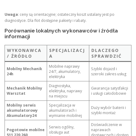
Uwaga
: ceny są orientacyjne; ostateczny koszt ustalany jest po
diagnostyce. Dla flot dostępne pakiety i rabaty.
Porównanie lokalnych wykonawców i źródła
informacji
WYKONAWCA
SPECJALIZACJ
DLACZEGO
/ ŹRÓDŁO
A
SPRAWDZIĆ
Mobilne naprawy
Mobilny Mechanik
Szybki dojazd i
24/7, akumulatory,
24h
szeroki zakres usług
elektryka
Diagnostyka,
Mechanik Mobilny
Gwarancja satysfakcji
elektryka, naprawy
Warsztat
i usługi całodobowe
na miejscu
Mobilny serwis
Specjalizacja w
Duży wybór baterii i
akumulatorowy
akumulatorach i
szybki montaż
Akumulatory24
wymianie mobilnej
Doświadczenie w
Serwis ogólny,
Pogotowie mobilne
naprawach
obsługa aut
511 220 260
dostawczych i dostęp