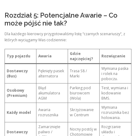
Rozdział 5: Potencjalne Awarie – Co
może pójść nie tak?
Dla każdego kierowcy przygotowaliśmy listę “czarnych scenariuszy”, z
których wyciągamy Was codziennie:
Gdzie
Typ pojazdu
Awaria
Rozwiązanie
najczęściej?
Wymiana paska
Dostawczy
Pęknięty pasek
Trasa S8 /
i rolek na
(Bus)
alternatora
Marki
poboczu.
Błąd
Parking pod
Test, wymiana i
Osobowy
akumulatora
biurowcem
kodowanie
(Premium)
AGM
(Wola)
BMS.
Wymiana
Awaria
Skrzyżowanie
Każdy model
rozrusznika bez
rozrusznika
w Centrum
holowania.
Zamarznięte
Rozgrzanie
Nocny postój w
Dostawczy
paliwo /
układu i
Chotomowie