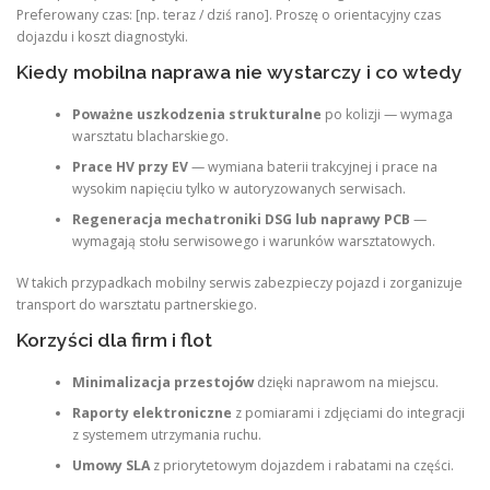
Preferowany czas: [np. teraz / dziś rano]. Proszę o orientacyjny czas
dojazdu i koszt diagnostyki.
Kiedy mobilna naprawa nie wystarczy i co wtedy
Poważne uszkodzenia strukturalne
po kolizji — wymaga
warsztatu blacharskiego.
Prace HV przy EV
— wymiana baterii trakcyjnej i prace na
wysokim napięciu tylko w autoryzowanych serwisach.
Regeneracja mechatroniki DSG lub naprawy PCB
—
wymagają stołu serwisowego i warunków warsztatowych.
W takich przypadkach mobilny serwis zabezpieczy pojazd i zorganizuje
transport do warsztatu partnerskiego.
Korzyści dla firm i flot
Minimalizacja przestojów
dzięki naprawom na miejscu.
Raporty elektroniczne
z pomiarami i zdjęciami do integracji
z systemem utrzymania ruchu.
Umowy SLA
z priorytetowym dojazdem i rabatami na części.