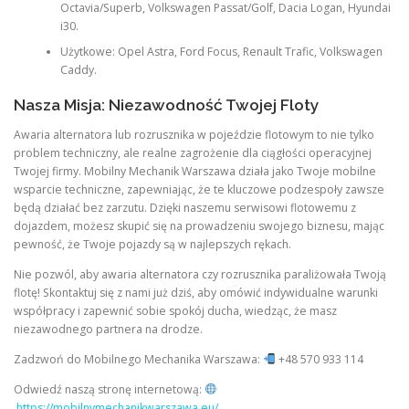
Octavia/Superb, Volkswagen Passat/Golf, Dacia Logan, Hyundai
i30.
Użytkowe: Opel Astra, Ford Focus, Renault Trafic, Volkswagen
Caddy.
Nasza Misja: Niezawodność Twojej Floty
Awaria alternatora lub rozrusznika w pojeździe flotowym to nie tylko
problem techniczny, ale realne zagrożenie dla ciągłości operacyjnej
Twojej firmy. Mobilny Mechanik Warszawa działa jako Twoje mobilne
wsparcie techniczne, zapewniając, że te kluczowe podzespoły zawsze
będą działać bez zarzutu. Dzięki naszemu serwisowi flotowemu z
dojazdem, możesz skupić się na prowadzeniu swojego biznesu, mając
pewność, że Twoje pojazdy są w najlepszych rękach.
Nie pozwól, aby awaria alternatora czy rozrusznika paraliżowała Twoją
flotę! Skontaktuj się z nami już dziś, aby omówić indywidualne warunki
współpracy i zapewnić sobie spokój ducha, wiedząc, że masz
niezawodnego partnera na drodze.
Zadzwoń do Mobilnego Mechanika Warszawa:
+48 570 933 114
Odwiedź naszą stronę internetową:
https://mobilnymechanikwarszawa.eu/