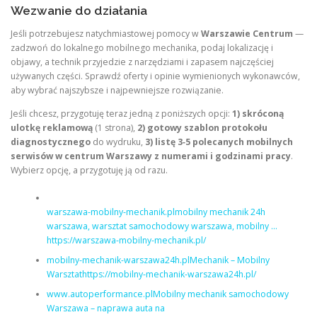
Wezwanie do działania
Jeśli potrzebujesz natychmiastowej pomocy w
Warszawie Centrum
—
zadzwoń do lokalnego mobilnego mechanika, podaj lokalizację i
objawy, a technik przyjedzie z narzędziami i zapasem najczęściej
używanych części. Sprawdź oferty i opinie wymienionych wykonawców,
aby wybrać najszybsze i najpewniejsze rozwiązanie.
Jeśli chcesz, przygotuję teraz jedną z poniższych opcji:
1) skróconą
ulotkę reklamową
(1 strona),
2) gotowy szablon protokołu
diagnostycznego
do wydruku,
3) listę 3‑5 polecanych mobilnych
serwisów w centrum Warszawy z numerami i godzinami pracy
.
Wybierz opcję, a przygotuję ją od razu.
warszawa-mobilny-mechanik.plmobilny mechanik 24h
warszawa, warsztat samochodowy warszawa, mobilny …
https://warszawa-mobilny-mechanik.pl/
mobilny-mechanik-warszawa24h.plMechanik – Mobilny
Warsztathttps://mobilny-mechanik-warszawa24h.pl/
www.autoperformance.plMobilny mechanik samochodowy
Warszawa – naprawa auta na