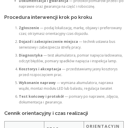
Dokumentacja i gwarancja
— protokół pomiarów przed i po
naprawie oraz gwarancja na część i robociznę.
Procedura interwencji krok po kroku
Zgłoszenie
— podaj lokalizację, markę, objawy i preferowany
czas; otrzymasz orientacyjny czas dojazdu.
Dojazd i zabezpieczenie miejsca
— technik ustawia bus
serwisowy i zabezpiecza strefę pracy.
Diagnostyka
— test akumulatora, pomiar napięcia ładowania,
odczyt błędów, pomiary spadków napięcia i inspekcja lamp.
Kosztorys i akceptacja
— przedstawiamy jasny kosztorys
przed rozpoczęciem prac.
Wykonanie naprawy
— wymiana akumulatora, naprawa
wiązki, montaż modułu LED lub balastu, regulacja świateł.
Test końcowy i protokół
— pomiary po naprawie, zdjęcia,
dokumentacja i gwarancja.
Cennik orientacyjny i czas realizacji
ORIENTACYJN