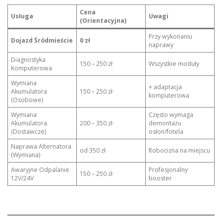
Cena
Usługa
Uwagi
(Orientacyjna)
Przy wykonaniu
Dojazd Śródmieście
0 zł
naprawy
Diagnostyka
150 – 250 zł
Wszystkie moduły
Komputerowa
Wymiana
+ adaptacja
Akumulatora
150 – 250 zł
komputerowa
(Osobowe)
Wymiana
Często wymaga
Akumulatora
200 – 350 zł
demontażu
(Dostawcze)
osłon/fotela
Naprawa Alternatora
od 350 zł
Robocizna na miejscu
(Wymiana)
Awaryjne Odpalanie
Profesjonalny
150 – 250 zł
12V/24V
booster