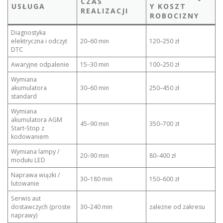
CZAS
USŁUGA
Y KOSZT
REALIZACJI
ROBOCIZNY
Diagnostyka
elektryczna i odczyt
20–60 min
120–250 zł
DTC
Awaryjne odpalenie
15–30 min
100–250 zł
Wymiana
akumulatora
30–60 min
250–450 zł
standard
Wymiana
akumulatora AGM
45–90 min
350–700 zł
Start‑Stop z
kodowaniem
Wymiana lampy /
20–90 min
80–400 zł
modułu LED
Naprawa wiązki /
30–180 min
150–600 zł
lutowanie
Serwis aut
dostawczych (proste
30–240 min
zależne od zakresu
naprawy)