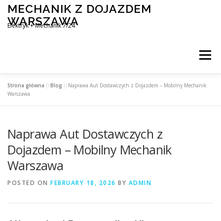
Skip
MECHANIK Z DOJAZDEM
to
WARSZAWA
content
Elektryk + Mechanik 7/24
Menu
Strona główna
»
Blog
»
Naprawa Aut Dostawczych z Dojazdem – Mobilny Mechanik
MOBILNY MECHANIK WARSZAWA
Warszawa
Naprawa Aut Dostawczych z
ELEKTRYK SAMOCHODOWY
BLOG
KONTAKT
Dojazdem – Mobilny Mechanik
Warszawa
POSTED ON
FEBRUARY 18, 2026
BY
ADMIN