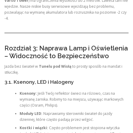
Varso Tower
) ma ograniczenia wysokości do 2 metrów. Laweta tam nie
wjedzie. Nasze niskie busy serwisowe wjeżdżają bez problemu,
pozwalając na wymianę akumulatora lub rozrusznika na poziomie -2 czy
-4.
Rozdział 3: Naprawa Lamp i Oświetlenia
– Widoczność to Bezpieczeństwo
Jazda bez świateł w
Tunelu pod Wisłą
to prosty sposób na mandat i
stłuczkę.
3.1. Ksenony, LED i Halogeny
Ksenony:
Jeśli Twój reflektor świeci na różowo, czas na
wymianę żarnika. Robimy to na miejscu, używając markowych
części (Osram, Philips).
Moduły LED:
Naprawiamy sterowniki świateł do jazdy
dziennej, które często padają przez wilgoć.
Kostki i wiązki:
Często problemem jest stopiona wtyczka