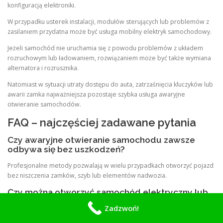
konfiguracją elektroniki.
W przypadku usterek instalacji, modułów sterujących lub problemów z
zasilaniem przydatna może być usługa mobilny elektryk samochodowy.
Jeżeli samochód nie uruchamia się z powodu problemów z układem
rozruchowym lub ładowaniem, rozwiązaniem może być także wymiana
alternatora i rozrusznika.
Natomiast w sytuacji utraty dostępu do auta, zatrzaśnięcia kluczyków lub
awarii zamka najważniejsza pozostaje szybka usługa awaryjne
otwieranie samochodów.
FAQ – najczęściej zadawane pytania
Czy awaryjne otwieranie samochodu zawsze
odbywa się bez uszkodzeń?
Profesjonalne metody pozwalają w wielu przypadkach otworzyć pojazd
bez niszczenia zamków, szyb lub elementów nadwozia.
Czy można otworzyć samochód elektryczny lub
hybrydowy?
Zadzwoń!
Tak. Nowoczesne pojazdy EV i hybrydowe wymagają jednak