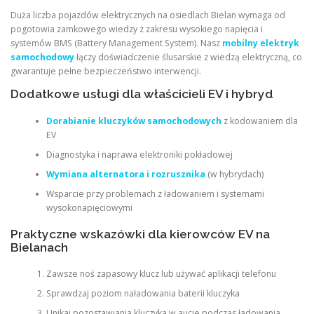
Duża liczba pojazdów elektrycznych na osiedlach Bielan wymaga od
pogotowia zamkowego wiedzy z zakresu wysokiego napięcia i
systemów BMS (Battery Management System). Nasz
mobilny elektryk
samochodowy
łączy doświadczenie ślusarskie z wiedzą elektryczną, co
gwarantuje pełne bezpieczeństwo interwencji.
Dodatkowe usługi dla właścicieli EV i hybryd
Dorabianie kluczyków samochodowych
z kodowaniem dla
EV
Diagnostyka i naprawa elektroniki pokładowej
Wymiana alternatora i rozrusznika
(w hybrydach)
Wsparcie przy problemach z ładowaniem i systemami
wysokonapięciowymi
Praktyczne wskazówki dla kierowców EV na
Bielanach
Zawsze noś zapasowy klucz lub używać aplikacji telefonu
Sprawdzaj poziom naładowania baterii kluczyka
Unikaj pozostawiania kluczyka w aucie podczas ładowania