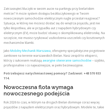
Zatrzasnąłeś kluczyki w swoim aucie na parkingu przy bielańskim
metrze? A może system dostępu bezkluczykowego w Twoim
nowoczesnym samochodzie elektrycznym nagle przestał reagować?
Sytuacja, w której nie możesz dostać się do wnętrza pojazdu, jest nie
tylko kłopotliwa, ale w przypadku aut z napędem hybrydowym czy
elektrycznym (EV), może budzić obawy o skomplikowaną elektronikę. Na
szczęście, nie musisz ryzykować uszkodzenia uszczelek czy kosztownych
mechanizmów klamki.
Jako
Mobilny Mechanik Warszawa
, oferujemy specjalistyczne pogotowie
zamkowe na terenie warszawskich Bielan. Nasz zespół to eksperci,
którzy z sukcesem realizują
awaryjne otwieranie samochodów
– szybko,
profesjonalnie i co najważniejsze, w pełni bezinwazyjnie.
Potrzebujesz natychmiastowej pomocy? Zadzwoń: +48 570 933
114.
Nowoczesna flota wymaga
nowoczesnego podejścia
Rok 2026 to czas, w którym na drogach Bielan dominuje coraz więcej
pojazdów z napędem elektrycznym oraz hybrydowym. Modele te, takie