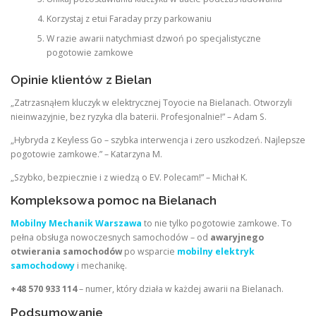
Korzystaj z etui Faraday przy parkowaniu
W razie awarii natychmiast dzwoń po specjalistyczne
pogotowie zamkowe
Opinie klientów z Bielan
„Zatrzasnąłem kluczyk w elektrycznej Toyocie na Bielanach. Otworzyli
nieinwazyjnie, bez ryzyka dla baterii. Profesjonalnie!” – Adam S.
„Hybryda z Keyless Go – szybka interwencja i zero uszkodzeń. Najlepsze
pogotowie zamkowe.” – Katarzyna M.
„Szybko, bezpiecznie i z wiedzą o EV. Polecam!” – Michał K.
Kompleksowa pomoc na Bielanach
Mobilny Mechanik Warszawa
to nie tylko pogotowie zamkowe. To
pełna obsługa nowoczesnych samochodów – od
awaryjnego
otwierania samochodów
po wsparcie
mobilny elektryk
samochodowy
i mechanikę.
+48 570 933 114
– numer, który działa w każdej awarii na Bielanach.
Podsumowanie