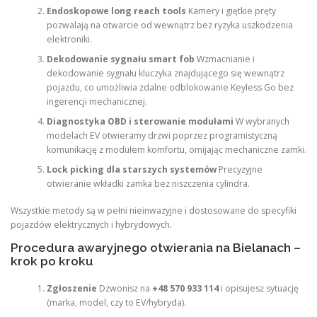
Endoskopowe long reach tools
Kamery i giętkie pręty
pozwalają na otwarcie od wewnątrz bez ryzyka uszkodzenia
elektroniki.
Dekodowanie sygnału smart fob
Wzmacnianie i
dekodowanie sygnału kluczyka znajdującego się wewnątrz
pojazdu, co umożliwia zdalne odblokowanie Keyless Go bez
ingerencji mechanicznej.
Diagnostyka OBD i sterowanie modułami
W wybranych
modelach EV otwieramy drzwi poprzez programistyczną
komunikację z modułem komfortu, omijając mechaniczne zamki.
Lock picking dla starszych systemów
Precyzyjne
otwieranie wkładki zamka bez niszczenia cylindra.
Wszystkie metody są w pełni nieinwazyjne i dostosowane do specyfiki
pojazdów elektrycznych i hybrydowych.
Procedura awaryjnego otwierania na Bielanach –
krok po kroku
Zgłoszenie
Dzwonisz na
+48 570 933 114
i opisujesz sytuację
(marka, model, czy to EV/hybryda).