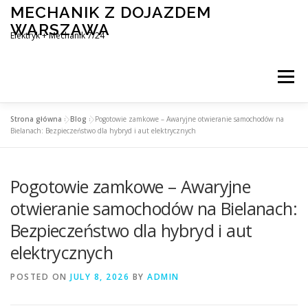
Skip
MECHANIK Z DOJAZDEM
to
WARSZAWA
content
Elektryk + Mechanik 7/24
Menu
Strona główna
»
Blog
»
Pogotowie zamkowe – Awaryjne otwieranie samochodów na
MOBILNY MECHANIK WARSZAWA
Bielanach: Bezpieczeństwo dla hybryd i aut elektrycznych
Pogotowie zamkowe – Awaryjne
ELEKTRYK SAMOCHODOWY
BLOG
KONTAKT
otwieranie samochodów na Bielanach:
Bezpieczeństwo dla hybryd i aut
elektrycznych
POSTED ON
JULY 8, 2026
BY
ADMIN