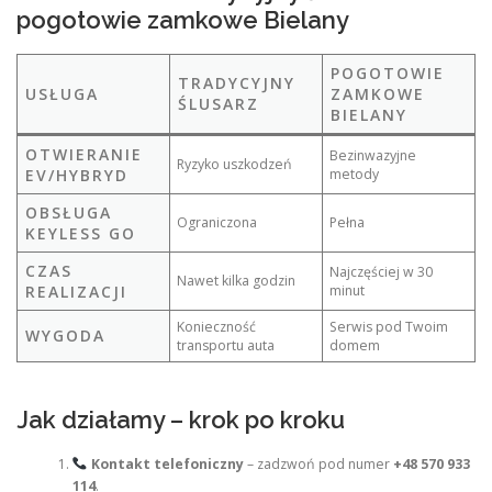
pogotowie zamkowe Bielany
POGOTOWIE
TRADYCYJNY
USŁUGA
ZAMKOWE
ŚLUSARZ
BIELANY
OTWIERANIE
Bezinwazyjne
Ryzyko uszkodzeń
EV/HYBRYD
metody
OBSŁUGA
Ograniczona
Pełna
KEYLESS GO
CZAS
Najczęściej w 30
Nawet kilka godzin
REALIZACJI
minut
Konieczność
Serwis pod Twoim
WYGODA
transportu auta
domem
Jak działamy – krok po kroku
Kontakt telefoniczny
– zadzwoń pod numer
+48 570 933
114
.