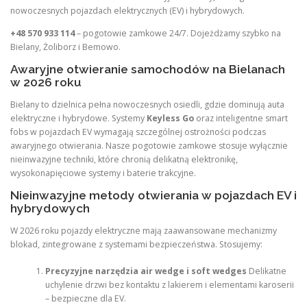
nowoczesnych pojazdach elektrycznych (EV) i hybrydowych.
+48 570 933 114
– pogotowie zamkowe 24/7. Dojeżdżamy szybko na
Bielany, Żoliborz i Bemowo.
Awaryjne otwieranie samochodów na Bielanach
w 2026 roku
Bielany to dzielnica pełna nowoczesnych osiedli, gdzie dominują auta
elektryczne i hybrydowe. Systemy
Keyless Go
oraz inteligentne smart
fobs w pojazdach EV wymagają szczególnej ostrożności podczas
awaryjnego otwierania. Nasze pogotowie zamkowe stosuje wyłącznie
nieinwazyjne techniki, które chronią delikatną elektronikę,
wysokonapięciowe systemy i baterie trakcyjne.
Nieinwazyjne metody otwierania w pojazdach EV i
hybrydowych
W 2026 roku pojazdy elektryczne mają zaawansowane mechanizmy
blokad, zintegrowane z systemami bezpieczeństwa. Stosujemy:
Precyzyjne narzędzia air wedge i soft wedges
Delikatne
uchylenie drzwi bez kontaktu z lakierem i elementami karoserii
– bezpieczne dla EV.