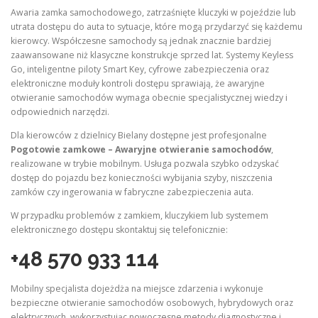
Awaria zamka samochodowego, zatrzaśnięte kluczyki w pojeździe lub
utrata dostępu do auta to sytuacje, które mogą przydarzyć się każdemu
kierowcy. Współczesne samochody są jednak znacznie bardziej
zaawansowane niż klasyczne konstrukcje sprzed lat. Systemy Keyless
Go, inteligentne piloty Smart Key, cyfrowe zabezpieczenia oraz
elektroniczne moduły kontroli dostępu sprawiają, że awaryjne
otwieranie samochodów wymaga obecnie specjalistycznej wiedzy i
odpowiednich narzędzi.
Dla kierowców z dzielnicy Bielany dostępne jest profesjonalne
Pogotowie zamkowe – Awaryjne otwieranie samochodów
,
realizowane w trybie mobilnym. Usługa pozwala szybko odzyskać
dostęp do pojazdu bez konieczności wybijania szyby, niszczenia
zamków czy ingerowania w fabryczne zabezpieczenia auta.
W przypadku problemów z zamkiem, kluczykiem lub systemem
elektronicznego dostępu skontaktuj się telefonicznie:
+48 570 933 114
Mobilny specjalista dojeżdża na miejsce zdarzenia i wykonuje
bezpieczne otwieranie samochodów osobowych, hybrydowych oraz
elektrycznych, wykorzystując nowoczesne metody diagnostyczne i