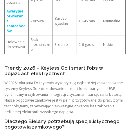
pożarna
Awaryjne
otwierani
Bardzo
e
Zerowa
15-45 min
Minimalne
wysokie
samochod
ów
Brak
Holowanie
mechaniczn
Średnie
2-6 godz.
Niskie
do serwisu
e
Trendy 2026 – Keyless Go i smart fobs w
pojazdach elektrycznych
W 2026 roku auta EV i hybrydy wykorzystują najbardziej zaawansowane
systemy Keyless Go z dekodowaniem smart fobs opartym na UWB,
dynamicznym szyfrowaniu i integracji z systemami zarządzania baterią.
Nasze pogotowie zamkowe jest w pełni przygotowane do pracy z tymi
technologiami, zapewniając nieinwazyjne otwarcie bez zakłócania
delikatnej elektroniki wysokiego napięcia.
Dlaczego Bielany potrzebują specjalistycznego
pogotowia zamkowego?