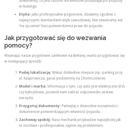
dokumenty, co jest istotne dla klientów posiadających pojazdy
w leasingu.
Etyka:
Jako profesjonalne pogotowie, działamy zgodnie z
najwyższymi standardami etyki zawodowej. Nie otwieramy aut
“na życzenie” bez potwierdzenia praw do pojazdu.
Jak przygotować się do wezwania
pomocy?
Wzywając nasze pogotowie zamkowe na Bielany, warto przygotować się
w następujący sposób:
Podaj lokalizację:
Wskaż dokładnie miejsce (np. parking przy
ul. Kasprowicza, garaż podziemny na Chomiczówce).
Model i marka:
Informacja o tym, czy auto jest elektryczne (EV)
czy hybrydowe, pozwoli nam zabrać odpowiedni zestaw
narzędzi.
Przygotuj dokumenty:
Pamiętaj o dowodzie tożsamości i
dokumencie potwierdzającym własność pojazdu.
Zachowaj spokój:
Nasz mechanik przybędzie najszybciej jak
to możliwe i profesjonalnie zajmie się problemem.