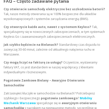
FAQ – Często zadawane pytania
Czy otwieracie samochody elektryczne bez uszkodzenia baterii?
Tak, nasze metody otwierania są w 100% bezpieczne dla układów
wysokonapięciowych i systemów zarządzania energią (BMS).
Czy otworzycie każde auto, nawet z systemem Keyless?
Tak,
specjalizujemy się w nowoczesnych zabezpieczeniach, w tym systemach
Keyless Go i zaawansowanych zabezpieczeniach elektronicznych.
Jak szybko będziecie na Bielanach?
Standardowy czas dojazdu to
zazwyczaj 30-60 minut, zależnie od aktualnego natężenia ruchu w
Warszawie.
Czy mogę liczyć na fakturę za usługę?
Oczywiście, wystawiamy
faktury VAT, co jest standardem w naszej współpracy z klientami
indywidualnymi i biznesowymi.
Pogotowie Zamkowe Bielany – Awaryjne Otwieranie
Samochodów
Zatrzasnąłeś kluczyki w samochodzie na Bielanach? Potrzebujesz
szybkiego i bezpiecznego
pogotowia zamkowego
?
Mobilny
Mechanik Warszawa
specjalizuje się w
awaryjnym otwieraniu
samochodów
z naciskiem na nieinwazyjne metody, szczególnie w