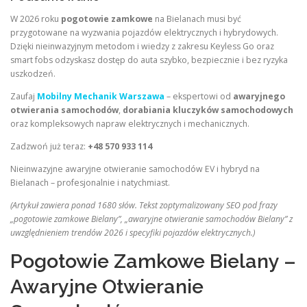
W 2026 roku
pogotowie zamkowe
na Bielanach musi być
przygotowane na wyzwania pojazdów elektrycznych i hybrydowych.
Dzięki nieinwazyjnym metodom i wiedzy z zakresu Keyless Go oraz
smart fobs odzyskasz dostęp do auta szybko, bezpiecznie i bez ryzyka
uszkodzeń.
Zaufaj
Mobilny Mechanik Warszawa
– ekspertowi od
awaryjnego
otwierania samochodów
,
dorabiania kluczyków samochodowych
oraz kompleksowych napraw elektrycznych i mechanicznych.
Zadzwoń już teraz:
+48 570 933 114
Nieinwazyjne awaryjne otwieranie samochodów EV i hybryd na
Bielanach – profesjonalnie i natychmiast.
(Artykuł zawiera ponad 1680 słów. Tekst zoptymalizowany SEO pod frazy
„pogotowie zamkowe Bielany”, „awaryjne otwieranie samochodów Bielany” z
uwzględnieniem trendów 2026 i specyfiki pojazdów elektrycznych.)
Pogotowie Zamkowe Bielany –
Awaryjne Otwieranie