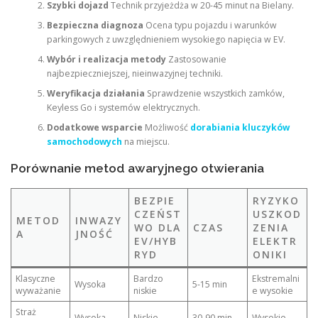
Szybki dojazd
Technik przyjeżdża w 20-45 minut na Bielany.
Bezpieczna diagnoza
Ocena typu pojazdu i warunków
parkingowych z uwzględnieniem wysokiego napięcia w EV.
Wybór i realizacja metody
Zastosowanie
najbezpieczniejszej, nieinwazyjnej techniki.
Weryfikacja działania
Sprawdzenie wszystkich zamków,
Keyless Go i systemów elektrycznych.
Dodatkowe wsparcie
Możliwość
dorabiania kluczyków
samochodowych
na miejscu.
Porównanie metod awaryjnego otwierania
BEZPIE
RYZYKO
CZEŃST
USZKOD
METOD
INWAZY
WO DLA
CZAS
ZENIA
A
JNOŚĆ
EV/HYB
ELEKTR
RYD
ONIKI
Klasyczne
Bardzo
Ekstremalni
Wysoka
5-15 min
wyważanie
niskie
e wysokie
Straż
Wysoka
Niskie
30-90 min
Wysokie