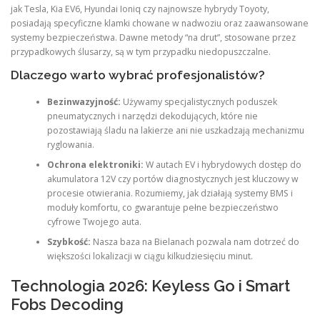
jak Tesla, Kia EV6, Hyundai Ioniq czy najnowsze hybrydy Toyoty,
posiadają specyficzne klamki chowane w nadwoziu oraz zaawansowane
systemy bezpieczeństwa. Dawne metody “na drut”, stosowane przez
przypadkowych ślusarzy, są w tym przypadku niedopuszczalne.
Dlaczego warto wybrać profesjonalistów?
Bezinwazyjność:
Używamy specjalistycznych poduszek
pneumatycznych i narzędzi dekodujących, które nie
pozostawiają śladu na lakierze ani nie uszkadzają mechanizmu
ryglowania.
Ochrona elektroniki:
W autach EV i hybrydowych dostęp do
akumulatora 12V czy portów diagnostycznych jest kluczowy w
procesie otwierania. Rozumiemy, jak działają systemy BMS i
moduły komfortu, co gwarantuje pełne bezpieczeństwo
cyfrowe Twojego auta.
Szybkość:
Nasza baza na Bielanach pozwala nam dotrzeć do
większości lokalizacji w ciągu kilkudziesięciu minut.
Technologia 2026: Keyless Go i Smart
Fobs Decoding