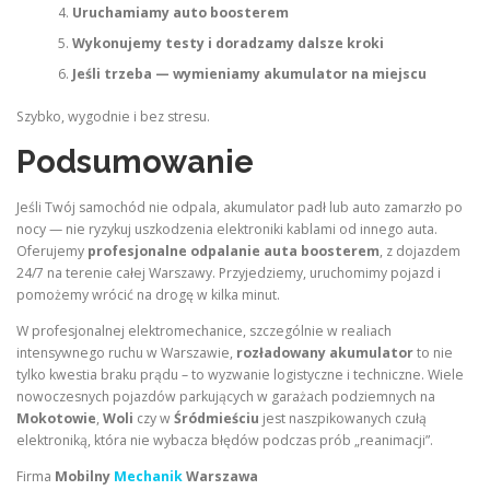
Uruchamiamy auto boosterem
Wykonujemy testy i doradzamy dalsze kroki
Jeśli trzeba — wymieniamy akumulator na miejscu
Szybko, wygodnie i bez stresu.
Podsumowanie
Jeśli Twój samochód nie odpala, akumulator padł lub auto zamarzło po
nocy — nie ryzykuj uszkodzenia elektroniki kablami od innego auta.
Oferujemy
profesjonalne odpalanie auta boosterem
, z dojazdem
24/7 na terenie całej Warszawy. Przyjedziemy, uruchomimy pojazd i
pomożemy wrócić na drogę w kilka minut.
W profesjonalnej elektromechanice, szczególnie w realiach
intensywnego ruchu w Warszawie,
rozładowany akumulator
to nie
tylko kwestia braku prądu – to wyzwanie logistyczne i techniczne. Wiele
nowoczesnych pojazdów parkujących w garażach podziemnych na
Mokotowie
,
Woli
czy w
Śródmieściu
jest naszpikowanych czułą
elektroniką, która nie wybacza błędów podczas prób „reanimacji”.
Firma
Mobilny
Mechanik
Warszawa