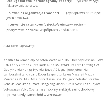
Obsługa flotowa (harmonogramy, raporty)
— cykliczne wizyty i
fakturowanie zbiorcze.
naprawa na miejscu
Holowanie i organizacja transportu
— gdy
jest niemożliwa.
Interwencje ratunkowe (dziecko/zwierzę w aucie)
—
współpraca ze służbami
priorytetowe działania i
.
Auta które naprawimy:
Abarth Alfa Romeo Alpine Aston Martin Audi BAIC Bentley Bestune BMW
BYD Chery Citroen Cupra Dacia DFSK DS Ferrari Fiat Ford Forthing GAC
Geely Honda Hongqi Hyundai Isuzu JAC Jaguar Jeep Jetour Kia
Lamborghini Lancia Land Rover Leapmotor Lexus Maserati Mazda
Mercedes MG MINI Mitsubishi Nissan Opel Peugeot Polestar Porsche
Renault Seat Skoda Smart SsangYong Subaru Suzuki SWM Tesla Toyota
mobilny elektryk samochodowy
Volkswagen Volvo Xpeng nasz
naprawi każdy samochód
w Warszawie