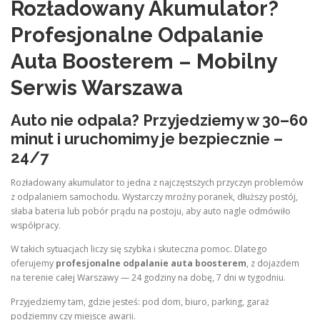
Rozładowany Akumulator?
Profesjonalne Odpalanie
Auta Boosterem – Mobilny
Serwis Warszawa
Auto nie odpala? Przyjedziemy w 30–60
minut i uruchomimy je bezpiecznie –
24/7
Rozładowany akumulator to jedna z najczęstszych przyczyn problemów
z odpalaniem samochodu. Wystarczy mroźny poranek, dłuższy postój,
słaba bateria lub pobór prądu na postoju, aby auto nagle odmówiło
współpracy.
W takich sytuacjach liczy się szybka i skuteczna pomoc. Dlatego
oferujemy
profesjonalne odpalanie auta boosterem
, z dojazdem
na terenie całej Warszawy — 24 godziny na dobę, 7 dni w tygodniu.
Przyjedziemy tam, gdzie jesteś: pod dom, biuro, parking, garaż
podziemny czy miejsce awarii.