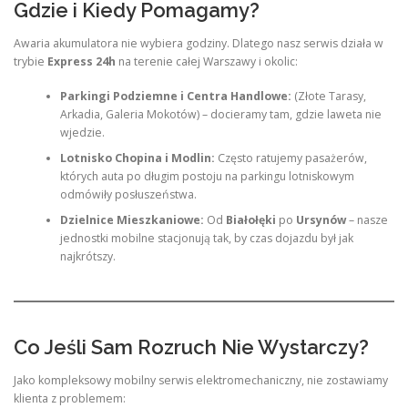
Gdzie i Kiedy Pomagamy?
Awaria akumulatora nie wybiera godziny. Dlatego nasz serwis działa w
trybie
Express 24h
na terenie całej Warszawy i okolic:
Parkingi Podziemne i Centra Handlowe:
(Złote Tarasy,
Arkadia, Galeria Mokotów) – docieramy tam, gdzie laweta nie
wjedzie.
Lotnisko Chopina i Modlin:
Często ratujemy pasażerów,
których auta po długim postoju na parkingu lotniskowym
odmówiły posłuszeństwa.
Dzielnice Mieszkaniowe:
Od
Białołęki
po
Ursynów
– nasze
jednostki mobilne stacjonują tak, by czas dojazdu był jak
najkrótszy.
Co Jeśli Sam Rozruch Nie Wystarczy?
Jako kompleksowy mobilny serwis elektromechaniczny, nie zostawiamy
klienta z problemem: