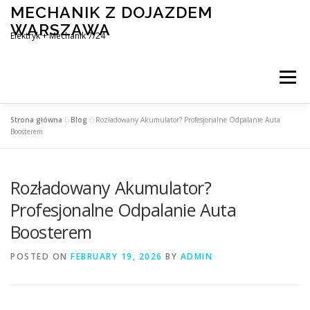
Skip
MECHANIK Z DOJAZDEM
to
WARSZAWA
content
Elektryk + Mechanik 7/24
Menu
Strona główna
»
Blog
»
Rozładowany Akumulator? Profesjonalne Odpalanie Auta
MOBILNY MECHANIK WARSZAWA
Boosterem
Rozładowany Akumulator?
ELEKTRYK SAMOCHODOWY
BLOG
KONTAKT
Profesjonalne Odpalanie Auta
Boosterem
POSTED ON
FEBRUARY 19, 2026
BY
ADMIN