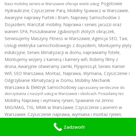
Pogotowie
Nasz mobilny serwis w Warszawie oferuje wiele usług:
Hydrauliczne
Czyszczenie Parą
Mobilny Spawacz w Warszawie
,
,
,
Awaryjne naprawy Furtek i Bram
Naprawy Samochodów z
,
Dojazdem
Warsztat mobilny
Naprawa i serwis jacuzzi oraz
,
,
wanien SPA
Poszukiwanie zgubionych złotych obrączek
,
,
Serwisujemy Maszyny Fitness w Warszawie
Agencja SEO
Taxi
,
,
,
Usługi elektryka samochodowego z dojazdem
,
Montujemy płyty
indukcyjne
Serwis klimatyzacji w domu
naprawiamy fotele
,
,
,
Montujemy wizjery z kamerą i kamery wifi
Robimy filmy z
,
drona
Awaryjnie otwieramy zamki
Flyxpress.pl
Serwis Kamer
,
,
,
Wifi
SEO Warszawa
Montaż, Naprawa, Wymiana, Czyszczenie i
,
,
Odgrzybianie Klimatyzacji w Domu
Mobilny Mechanik
,
Warszawa & Elektryk Samochodowy
zapraszamy serdecznie do
skorzystania z naszych usług w Warszawie i okolicach. Posiadamy też
Mobilną Naprawę i wymianę rynien
Spawanie na zimno
,
MIG/MAG, TIG, MMA w Warszawie
Czyszczenie Laserem w
,
Warszawie
Czyszczenie naprawa, wymiana i montaż rynien
.
,
Usługi szlifierką kątową z Dojazdem
Spawanie i Naprawa
,
Zadzwoń!
Kontenerów
Ogrodnik Warszawa
Spawacz z Dojazdem
Montaż
,
,
Jacuzi i Sauny
Serwis i wymiana wideodomofonów Warszawa
.
,