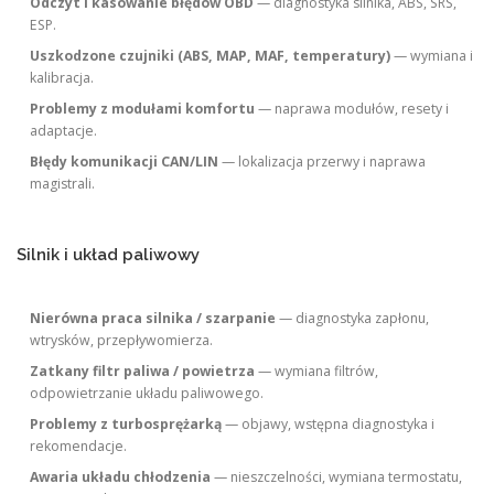
Odczyt i kasowanie błędów OBD
— diagnostyka silnika, ABS, SRS,
ESP.
Uszkodzone czujniki (ABS, MAP, MAF, temperatury)
— wymiana i
kalibracja.
Problemy z modułami komfortu
— naprawa modułów, resety i
adaptacje.
Błędy komunikacji CAN/LIN
— lokalizacja przerwy i naprawa
magistrali.
Silnik i układ paliwowy
Nierówna praca silnika / szarpanie
— diagnostyka zapłonu,
wtrysków, przepływomierza.
Zatkany filtr paliwa / powietrza
— wymiana filtrów,
odpowietrzanie układu paliwowego.
Problemy z turbosprężarką
— objawy, wstępna diagnostyka i
rekomendacje.
Awaria układu chłodzenia
— nieszczelności, wymiana termostatu,