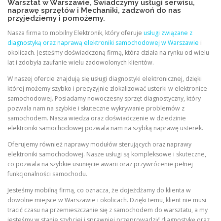
Warsztat w Warszawie, Świadczymy usługi serwisu,
naprawę sprzętów i Mechaniki, zadzwoń do nas
przyjedziemy i pomożemy.
Nasza firma to mobilny Elektronik, który oferuje
usługi związane z
diagnostyką oraz naprawą elektroniki samochodowej w Warszawie
i
okolicach. Jesteśmy doświadczoną firmą, która działa na rynku od wielu
lat i zdobyła zaufanie wielu zadowolonych klientów.
W naszej ofercie znajdują się usługi diagnostyki elektronicznej, dzięki
której możemy szybko i precyzyjnie zlokalizować usterki w elektronice
samochodowej. Posiadamy nowoczesny sprzęt diagnostyczny, który
pozwala nam na szybkie i skuteczne wykrywanie problemów z
samochodem. Nasza wiedza oraz doświadczenie w dziedzinie
elektroniki samochodowej pozwala nam na szybką naprawę usterek.
Oferujemy również naprawy modułów sterujących oraz naprawy
elektroniki samochodowej. Nasze usługi są kompleksowe i skuteczne,
co pozwala na szybkie usunięcie awarii oraz przywrócenie pełnej
funkcjonalności samochodu.
Jesteśmy mobilną firmą, co oznacza, że dojeżdżamy do klienta w
dowolne miejsce w Warszawie i okolicach. Dzięki temu, klient nie musi
tracić czasu na przemieszczanie się z samochodem do warsztatu, a my
jesteśmy w stanie szybciej i sprawniej przeprowadzić diagnostykę oraz