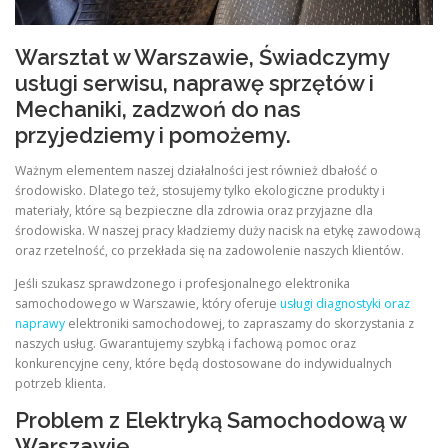
Warsztat w Warszawie, Świadczymy
usługi serwisu, naprawę sprzętów i
Mechaniki, zadzwoń do nas
przyjedziemy i pomożemy.
Ważnym elementem naszej działalności jest również dbałość o
środowisko. Dlatego też, stosujemy tylko ekologiczne produkty i
materiały, które są bezpieczne dla zdrowia oraz przyjazne dla
środowiska. W naszej pracy kładziemy duży nacisk na etykę zawodową
oraz rzetelność, co przekłada się na zadowolenie naszych klientów.
Jeśli szukasz sprawdzonego i profesjonalnego elektronika
samochodowego w Warszawie, który oferuje
usługi diagnostyki oraz
naprawy
elektroniki samochodowej, to zapraszamy do skorzystania z
naszych usług. Gwarantujemy szybką i fachową pomoc oraz
konkurencyjne ceny, które będą dostosowane do indywidualnych
potrzeb klienta.
Problem z Elektryką Samochodową w
Warszawie