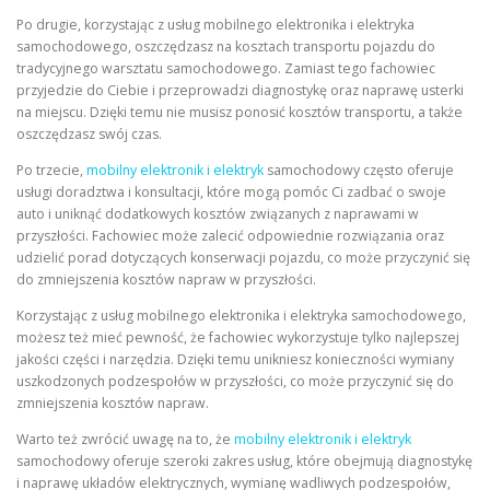
Po drugie, korzystając z usług mobilnego elektronika i elektryka
samochodowego, oszczędzasz na kosztach transportu pojazdu do
tradycyjnego warsztatu samochodowego. Zamiast tego fachowiec
przyjedzie do Ciebie i przeprowadzi diagnostykę oraz naprawę usterki
na miejscu. Dzięki temu nie musisz ponosić kosztów transportu, a także
oszczędzasz swój czas.
Po trzecie,
mobilny elektronik i elektryk
samochodowy często oferuje
usługi doradztwa i konsultacji, które mogą pomóc Ci zadbać o swoje
auto i uniknąć dodatkowych kosztów związanych z naprawami w
przyszłości. Fachowiec może zalecić odpowiednie rozwiązania oraz
udzielić porad dotyczących konserwacji pojazdu, co może przyczynić się
do zmniejszenia kosztów napraw w przyszłości.
Korzystając z usług mobilnego elektronika i elektryka samochodowego,
możesz też mieć pewność, że fachowiec wykorzystuje tylko najlepszej
jakości części i narzędzia. Dzięki temu unikniesz konieczności wymiany
uszkodzonych podzespołów w przyszłości, co może przyczynić się do
zmniejszenia kosztów napraw.
Warto też zwrócić uwagę na to, że
mobilny elektronik i elektryk
samochodowy oferuje szeroki zakres usług, które obejmują diagnostykę
i naprawę układów elektrycznych, wymianę wadliwych podzespołów,