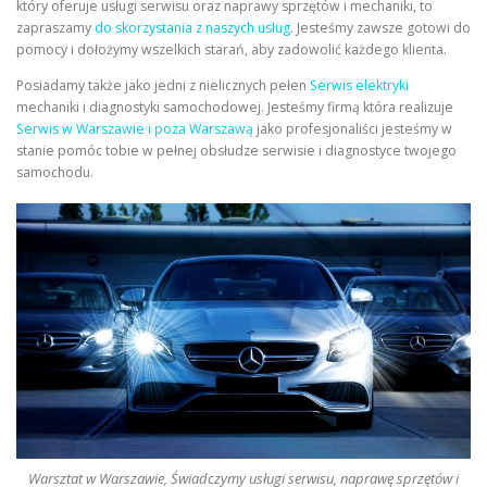
który oferuje usługi serwisu oraz naprawy sprzętów i mechaniki, to
zapraszamy
do skorzystania z naszych usług
. Jesteśmy zawsze gotowi do
pomocy i dołożymy wszelkich starań, aby zadowolić każdego klienta.
Posiadamy także jako jedni z nielicznych pełen
Serwis elektryki
mechaniki i diagnostyki samochodowej. Jesteśmy firmą która realizuje
Serwis w Warszawie i poza Warszawą
jako profesjonaliści jesteśmy w
stanie pomóc tobie w pełnej obsłudze serwisie i diagnostyce twojego
samochodu.
Warsztat w Warszawie, Świadczymy usługi serwisu, naprawę sprzętów i