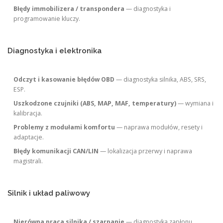
Błędy immobilizera / transpondera
— diagnostyka i
programowanie kluczy.
Diagnostyka i elektronika
Odczyt i kasowanie błędów OBD
— diagnostyka silnika, ABS, SRS,
ESP.
Uszkodzone czujniki (ABS, MAP, MAF, temperatury)
— wymiana i
kalibracja.
Problemy z modułami komfortu
— naprawa modułów, resety i
adaptacje.
Błędy komunikacji CAN/LIN
— lokalizacja przerwy i naprawa
magistrali.
Silnik i układ paliwowy
Nierówna praca silnika / szarpanie
— diagnostyka zapłonu,