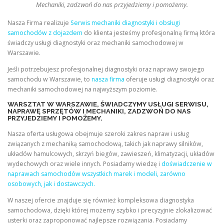
Mechaniki, zadzwoń do nas przyjedziemy i pomożemy.
Nasza Firma realizuje
Serwis mechaniki diagnostyki i obsługi
samochodów z dojazdem
do klienta jesteśmy profesjonalną firmą która
świadczy usługi diagnostyki oraz mechaniki samochodowej w
Warszawie.
Jeśli potrzebujesz profesjonalnej diagnostyki oraz naprawy swojego
samochodu w Warszawie, to
nasza firma
oferuje usługi diagnostyki oraz
mechaniki samochodowej na najwyższym poziomie.
WARSZTAT W WARSZAWIE, ŚWIADCZYMY USŁUGI SERWISU,
NAPRAWĘ SPRZĘTÓW I MECHANIKI, ZADZWOŃ DO NAS
PRZYJEDZIEMY I POMOŻEMY.
Nasza oferta usługowa obejmuje szeroki zakres napraw i usług
związanych z mechaniką samochodową, takich jak naprawy silników,
układów hamulcowych, skrzyń biegów, zawieszeń, klimatyzacji, układów
wydechowych oraz wiele innych. Posiadamy wiedzę i
doświadczenie w
naprawach samochodów wszystkich marek i modeli, zarówno
osobowych, jak i dostawczych.
W naszej ofercie znajduje się również kompleksowa diagnostyka
samochodowa, dzięki której możemy szybko i precyzyjnie zlokalizować
usterki oraz zaproponować najlepsze rozwiązania. Posiadamy