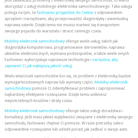
Jeśli zauważasz problemy z elektroniką swojego samochodu, to warto
skorzystać z usług mobilnego elektronika samochodowego. Taka usługa
polega na tym, że
fachowiec przyjedzie do Ciebie
z odpowiednim
sprzętem i narzędziami, aby przeprowadzić diagnostykę i ewentualną
naprawę usterki. Dzięki temu nie musisz martwić się transportem
swojego pojazdu do warsztatu i stracić cennego czasu.
Mobilny elektronik samochodowy
oferuje wiele usług, takich jak
diagnostyka komputerowa, programowanie sterowników, naprawa
układów elektronicznych, wymiana podzespołów, a także wiele innych.
Fachowiec wykorzystuje najnowsze technologie i
narzędzia, aby
zapewnić Ci jak najlepszą jakość usług.
Wielu właścicieli samochodów boi się, że problem z elektroniką będzie
wymagał kosztownych napraw lub wymiany części.
Mobilny elektronik
samochodowy
pomoże Ci zidentyfikować problem i zaproponować
najbardziej efektywne rozwiązanie. Dzięki temu unikniesz
niepotrzebnych kosztów i straty czasu.
Mobilny elektronik samochodowy
oferuje także usługi doradztwa i
konsultacji. Jeśli masz jakieś wątpliwości związane z elektroniką swojego
samochodu, fachowiec chętnie Ci pomoże. W razie potrzeby zaleci
odpowiednie rozwiązanie lub udzieli porad, jak zadbać o swoje auto.