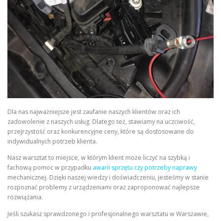
Dla nas najważniejsze jest zaufanie naszych klientów oraz ich
zadowolenie z naszych usług. Dlatego też, stawiamy na uczciwość,
przejrzystość oraz konkurencyjne ceny, które są dostosowane do
indywidualnych potrzeb klienta.
Nasz warsztat to miejsce, w którym klient może liczyć na szybką i
fachową pomoc w przypadku
awarii sprzętu czy potrzeby naprawy
mechanicznej. Dzięki naszej wiedzy i doświadczeniu, jesteśmy w stanie
rozpoznać problemy z urządzeniami oraz zaproponować najlepsze
rozwiązania.
Jeśli szukasz sprawdzonego i profesjonalnego warsztatu w Warszawie,