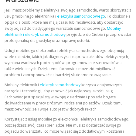
Jeśli masz problemy z elektryką swojego samochodu, warto skorzystać z
usług mobilnego elektronika i
elektryka samochodowego
. To doskonała
opcja dla osób, które nie mają czasu lub możliwości, aby dostarczyć
swój pojazd do tradycyjnego warsztatu samochodowego.
Mobilny
elektronik i elektryk samochodowy
przyjedzie do Ciebie i przeprowadzi
profesjonalną diagnostykę oraz naprawę usterki.
Usługi mobilnego elektronika i elektryka samochodowego obejmują
wiele dziedzin, takich jak diagnostyka i naprawa układów elektrycznych,
wymiana wadliwych podzespołów, programowanie sterowników, a
także wiele innych. Dzięki temu fachowiec może zidentyfikować
problem i zaproponować najbardziej skuteczne rozwiązanie.
Mobilny elektronik i
elektryk samochodowy
korzysta z najnowszych
narzędzi i technologii, aby zapewnić jak najlepszą jakość usług.
Fachowiec jest specjalistą w swojej dziedzinie i posiada bogate
doświadczenie w pracy z różnymi rodzajami pojazdów. Dzięki temu
masz pewność, że Twoje auto jest w dobrych rękach.
Korzystając z usług mobilnego elektronika i elektryka samochodowego,
oszczędzasz swój czas i pieniądze. Nie musisz dostarczać swojego
pojazdu do warsztatu, co może wiązać się z dodatkowymi kosztami i