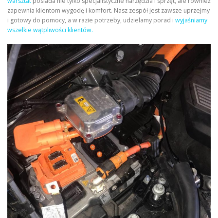
warsztat
posiada nie tylko specjalistyczne narzędzia i sprzęt, ale również
zapewnia klientom wygodę i komfort. Nasz zespół jest zawsze uprzejmy
i gotowy do pomocy, a w razie potrzeby, udzielamy porad i
wyjaśniamy
wszelkie wątpliwości klientów.