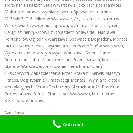
skorzystania z naszych usług w Warszawie i okolicach. Posiadamy też
Mobilną Naprawę i wymianę rynien
Spawanie na zimno
,
MIG/MAG, TIG, MMA w Warszawie
Czyszczenie Laserem w
,
Warszawie
Czyszczenie naprawa, wymiana i montaż rynien
.
,
Usługi szlifierką kątową z Dojazdem
Spawanie i Naprawa
,
Kontenerów
Ogrodnik Warszawa
Spawacz z Dojazdem
Montaż
,
,
Jacuzi i Sauny
Serwis i wymiana wideodomofonów Warszawa
.
,
Wymiana zamków szyfrowych Warszawa
Smart Home
.
Automation Dubai
Zabezpieczenia Przed Dzikami
Montaż
.
,
okapów Warszawa
Zarządzanie nieruchomościami
.
luksusowymi
Zabezpieczenia Przed Ptakami
Serwis Maszyn
,
,
Fitness
Odgrzybianie Klimatyzacji
Montaż i Wymiana kratek
,
,
wentylacyjnych
Serwis Techniczny Nieruchomości Premium
,
,
Profesjonalny Komik i Stand-uper Warszawa
Montujemy
,
Suszarki w Warszawie
.
Dane firmy:
Zadzwoń!
Numer NIP 8792446683