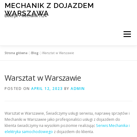
Skip
MECHANIK Z DOJAZDEM
to
WARSZAWA
content
Elektryk + Mechanik 7/24
Menu
Strona główna
»
Blog
»
Warsztat w Warszawie
MOBILNY MECHANIK WARSZAWA
Warsztat w Warszawie
ELEKTRYK SAMOCHODOWY
BLOG
KONTAKT
POSTED ON
APRIL 12, 2023
BY
ADMIN
Warsztat w Warszawie, Świadczymy usługi serwisu, naprawę sprzętów i
Mechaniki w Warszawie jako profesjonaliści usługi z dojazdem do
klienta świadczymy na wysokim poziomie realizując
Serwis Mechanika i
elektryka samochodowego
z dojazdem do klienta.