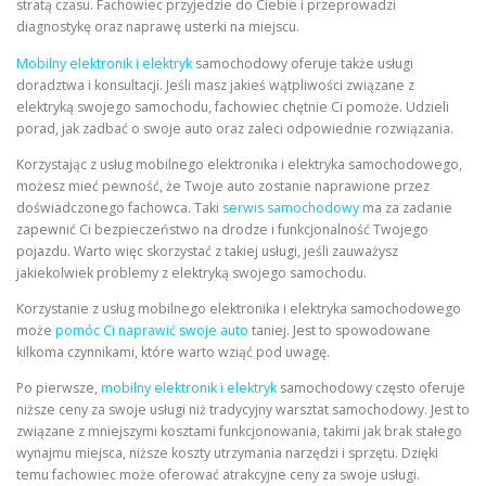
stratą czasu. Fachowiec przyjedzie do Ciebie i przeprowadzi
diagnostykę oraz naprawę usterki na miejscu.
Mobilny elektronik i elektryk
samochodowy oferuje także usługi
doradztwa i konsultacji. Jeśli masz jakieś wątpliwości związane z
elektryką swojego samochodu, fachowiec chętnie Ci pomoże. Udzieli
porad, jak zadbać o swoje auto oraz zaleci odpowiednie rozwiązania.
Korzystając z usług mobilnego elektronika i elektryka samochodowego,
możesz mieć pewność, że Twoje auto zostanie naprawione przez
doświadczonego fachowca. Taki
serwis samochodowy
ma za zadanie
zapewnić Ci bezpieczeństwo na drodze i funkcjonalność Twojego
pojazdu. Warto więc skorzystać z takiej usługi, jeśli zauważysz
jakiekolwiek problemy z elektryką swojego samochodu.
Korzystanie z usług mobilnego elektronika i elektryka samochodowego
może
pomóc Ci naprawić swoje auto
taniej. Jest to spowodowane
kilkoma czynnikami, które warto wziąć pod uwagę.
Po pierwsze,
mobilny elektronik i elektryk
samochodowy często oferuje
niższe ceny za swoje usługi niż tradycyjny warsztat samochodowy. Jest to
związane z mniejszymi kosztami funkcjonowania, takimi jak brak stałego
wynajmu miejsca, niższe koszty utrzymania narzędzi i sprzętu. Dzięki
temu fachowiec może oferować atrakcyjne ceny za swoje usługi.