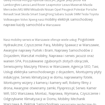
Geely Honda Hongqi Hyundai Isuzu JAC Jaguar Jeep Jetour Kia
Lamborghini Lancia Land Rover Leapmotor Lexus Maserati Mazda
Mercedes MG MINI Mitsubishi Nissan Opel Peugeot Polestar Porsche
Renault Seat Skoda Smart SsangYong Subaru Suzuki SWM Tesla Toyota
mobilny elektryk samochodowy
Volkswagen Volvo Xpeng nasz
naprawi każdy samochód
w Warszawie
Pogotowie
Nasz mobilny serwis w Warszawie oferuje wiele usług:
Hydrauliczne
Czyszczenie Parą
Mobilny Spawacz w Warszawie
,
,
,
Awaryjne naprawy Furtek i Bram
Naprawy Samochodów z
,
Dojazdem
Warsztat mobilny
Naprawa i serwis jacuzzi oraz
,
,
wanien SPA
Poszukiwanie zgubionych złotych obrączek
,
,
Serwisujemy Maszyny Fitness w Warszawie
Agencja SEO
Taxi
,
,
,
Usługi elektryka samochodowego z dojazdem
,
Montujemy płyty
indukcyjne
Serwis klimatyzacji w domu
naprawiamy fotele
,
,
,
Montujemy wizjery z kamerą i kamery wifi
Robimy filmy z
,
drona
Awaryjnie otwieramy zamki
Flyxpress.pl
Serwis Kamer
,
,
,
Wifi
SEO Warszawa
Montaż, Naprawa, Wymiana, Czyszczenie i
,
,
Odgrzybianie Klimatyzacji w Domu
Mobilny Mechanik
,
Warszawa & Elektryk Samochodowy
zapraszamy serdecznie do