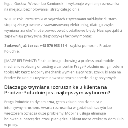
Kępa, Gocław, Wawer lub Kamionek – i wykonuje wymianę rozrusznika
na miejscu, bez holowania i straty całego dnia.
W 2026 roku rozruszniki w pojazdach z systemami mild-hybrid i start-
stop są zintegrowane z zaawansowaną elektroniką, dlatego zwykła
wymiana „na oko” może powodować dodatkowe błędy. Nasi specjaliści
zapewniają precyzyjną diagnostykę i fachowy montaż.
Zadzwoń już teraz: +48 570 933 114
– szybka pomoc na Pradze-
Południe.
[IMAGE RELEVANCE: Fetch an image showing a professional mobile
mechanic replacing or testing a car part in Praga-Południe using modern
tools]
Alt text:
Mobilny mechanik wymieniający rozrusznik u klienta na
Pradze-Południe z użyciem nowoczesnych narzędzi diagnostycznych
Dlaczego wymiana rozrusznika u klienta na
Pradze-Południe jest najlepszym wyborem?
Praga-Południe to dynamiczna, gęsto zaludniona dzielnica z
intensywnym ruchem. Awaria rozrusznika w godzinach szczytu lub
wieczorem oznacza duże problemy. Mobilna usługa eliminuje
holowanie, oszczędza czas i pieniądze, a klient może czekać w domu lub
w pracy.