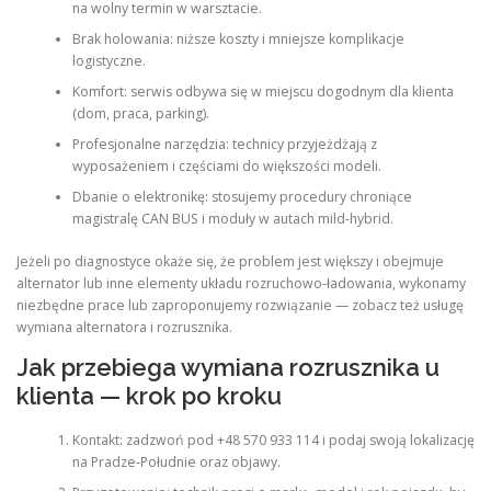
na wolny termin w warsztacie.
Brak holowania: niższe koszty i mniejsze komplikacje
logistyczne.
Komfort: serwis odbywa się w miejscu dogodnym dla klienta
(dom, praca, parking).
Profesjonalne narzędzia: technicy przyjeżdżają z
wyposażeniem i częściami do większości modeli.
Dbanie o elektronikę: stosujemy procedury chroniące
magistralę CAN BUS i moduły w autach mild‑hybrid.
Jeżeli po diagnostyce okaże się, że problem jest większy i obejmuje
alternator lub inne elementy układu rozruchowo‑ładowania, wykonamy
niezbędne prace lub zaproponujemy rozwiązanie — zobacz też usługę
wymiana alternatora i rozrusznika.
Jak przebiega wymiana rozrusznika u
klienta — krok po kroku
Kontakt: zadzwoń pod +48 570 933 114 i podaj swoją lokalizację
na Pradze‑Południe oraz objawy.