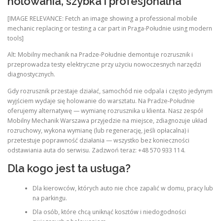
holowania, szybka i profesjonalna
[IMAGE RELEVANCE: Fetch an image showing a professional mobile
mechanic replacing or testing a car part in Praga-Południe using modern
tools]
Alt: Mobilny mechanik na Pradze‑Południe demontuje rozrusznik i
przeprowadza testy elektryczne przy użyciu nowoczesnych narzędzi
diagnostycznych.
Gdy rozrusznik przestaje działać, samochód nie odpala i często jedynym
wyjściem wydaje się holowanie do warsztatu. Na Pradze‑Południe
oferujemy alternatywę — wymianę rozrusznika u klienta. Nasz zespół
Mobilny Mechanik Warszawa przyjedzie na miejsce, zdiagnozuje układ
rozruchowy, wykona wymianę (lub regenerację, jeśli opłacalna) i
przetestuje poprawność działania — wszystko bez konieczności
odstawiania auta do serwisu. Zadzwoń teraz: +48 570 933 114.
Dla kogo jest ta usługa?
Dla kierowców, których auto nie chce zapalić w domu, pracy lub
na parkingu.
Dla osób, które chcą uniknąć kosztów i niedogodności