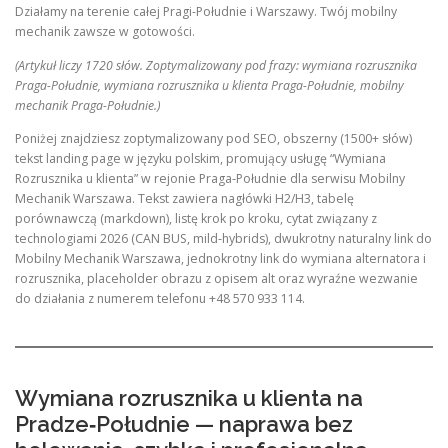
Działamy na terenie całej Pragi-Południe i Warszawy. Twój mobilny
mechanik zawsze w gotowości.
(Artykuł liczy 1720 słów. Zoptymalizowany pod frazy: wymiana rozrusznika
Praga-Południe, wymiana rozrusznika u klienta Praga-Południe, mobilny
mechanik Praga-Południe.)
Poniżej znajdziesz zoptymalizowany pod SEO, obszerny (1500+ słów)
tekst landing page w języku polskim, promujący usługę “Wymiana
Rozrusznika u klienta” w rejonie Praga‑Południe dla serwisu Mobilny
Mechanik Warszawa. Tekst zawiera nagłówki H2/H3, tabelę
porównawczą (markdown), listę krok po kroku, cytat związany z
technologiami 2026 (CAN BUS, mild‑hybrids), dwukrotny naturalny link do
Mobilny Mechanik Warszawa, jednokrotny link do wymiana alternatora i
rozrusznika, placeholder obrazu z opisem alt oraz wyraźne wezwanie
do działania z numerem telefonu +48 570 933 114.
Wymiana rozrusznika u klienta na
Pradze‑Południe — naprawa bez