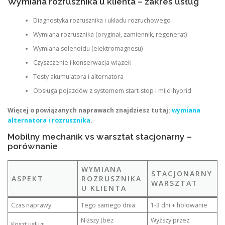
Wymiana rozrusznika u klienta – zakres usług
Diagnostyka rozrusznika i układu rozruchowego
Wymiana rozrusznika (oryginał, zamiennik, regenerat)
Wymiana solenoidu (elektromagnesu)
Czyszczenie i konserwacja wiązek
Testy akumulatora i alternatora
Obsługa pojazdów z systemem start-stop i mild-hybrid
Więcej o powiązanych naprawach znajdziesz tutaj:
wymiana
alternatora i rozrusznika
.
Mobilny mechanik vs warsztat stacjonarny –
porównanie
WYMIANA
STACJONARNY
ASPEKT
ROZRUSZNIKA
WARSZTAT
U KLIENTA
Czas naprawy
Tego samego dnia
1-3 dni + holowanie
Niższy (bez
Wyższy przez
Koszt usługi