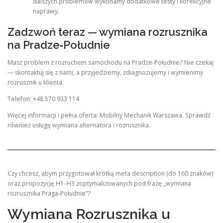
dalszych problemów wykonamy dodatkowe testy i korekcyjne
naprawy.
Zadzwoń teraz — wymiana rozrusznika
na Pradze‑Południe
Masz problem z rozruchem samochodu na Pradze‑Południe? Nie czekaj
— skontaktuj się z nami, a przyjedziemy, zdiagnozujemy i wymienimy
rozrusznik u klienta.
Telefon: +48 570 933 114
Więcej informacji i pełna oferta: Mobilny Mechanik Warszawa. Sprawdź
również usługę wymiana alternatora i rozrusznika.
Czy chcesz, abym przygotował krótką meta description (do 160 znaków)
oraz propozycję H1–H3 zoptymalizowanych pod frazę „wymiana
rozrusznika Praga‑Południe”?
Wymiana Rozrusznika u