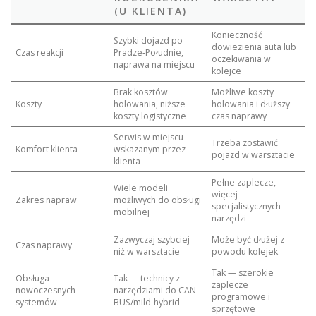
(U KLIENTA)
Konieczność
Szybki dojazd po
dowiezienia auta lub
Czas reakcji
Pradze‑Południe,
oczekiwania w
naprawa na miejscu
kolejce
Brak kosztów
Możliwe koszty
Koszty
holowania, niższe
holowania i dłuższy
koszty logistyczne
czas naprawy
Serwis w miejscu
Trzeba zostawić
Komfort klienta
wskazanym przez
pojazd w warsztacie
klienta
Pełne zaplecze,
Wiele modeli
więcej
Zakres napraw
możliwych do obsługi
specjalistycznych
mobilnej
narzędzi
Zazwyczaj szybciej
Może być dłużej z
Czas naprawy
niż w warsztacie
powodu kolejek
Tak — szerokie
Obsługa
Tak — technicy z
zaplecze
nowoczesnych
narzędziami do CAN
programowe i
systemów
BUS/mild‑hybrid
sprzętowe