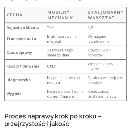
MOBILNY
STACJONARNY
CECHA
MECHANIK
WARSZTAT
Dojazd do klienta
TAK
NIE
Brak (naprawa na
Wymagane
Transport auta
miejscu)
lawetowanie
Zazwyczaj tego
Często 1-3 dni
Czas naprawy
samego dnia
robocze
Wysokie koszty
Koszty holowania
0 PLN
lawety
Natychmiastowa na
Dopiero w kolejce w
Diagnostyka
miejscu
serwisie
Naprawa pod Twoim
Konieczność
Wygoda
domem/biurem
odstawienia auta
Proces naprawy krok po kroku –
przejrzystość i jakość