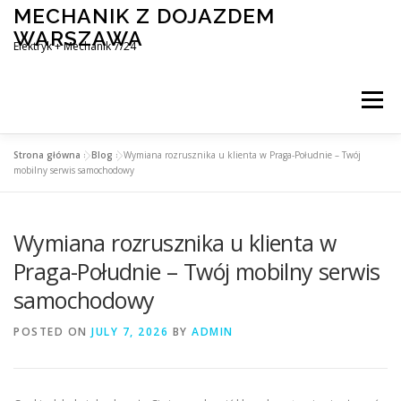
Skip
MECHANIK Z DOJAZDEM
to
WARSZAWA
content
Elektryk + Mechanik 7/24
Menu
Strona główna
»
Blog
»
Wymiana rozrusznika u klienta w Praga-Południe – Twój
MOBILNY MECHANIK WARSZAWA
mobilny serwis samochodowy
Wymiana rozrusznika u klienta w
ELEKTRYK SAMOCHODOWY
BLOG
KONTAKT
Praga-Południe – Twój mobilny serwis
samochodowy
POSTED ON
JULY 7, 2026
BY
ADMIN