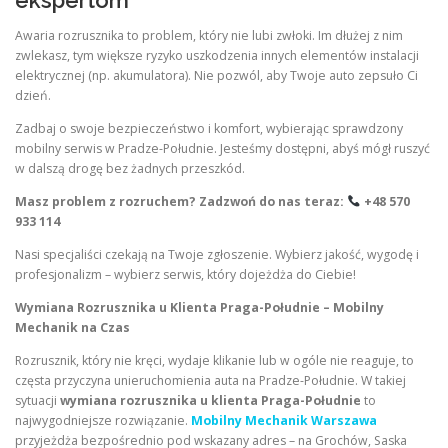
Awaria rozrusznika to problem, który nie lubi zwłoki. Im dłużej z nim
zwlekasz, tym większe ryzyko uszkodzenia innych elementów instalacji
elektrycznej (np. akumulatora). Nie pozwól, aby Twoje auto zepsuło Ci
dzień.
Zadbaj o swoje bezpieczeństwo i komfort, wybierając sprawdzony
mobilny serwis w Pradze-Południe. Jesteśmy dostępni, abyś mógł ruszyć
w dalszą drogę bez żadnych przeszkód.
Masz problem z rozruchem? Zadzwoń do nas teraz:
+48 570
933 114
Nasi specjaliści czekają na Twoje zgłoszenie. Wybierz jakość, wygodę i
profesjonalizm – wybierz serwis, który dojeżdża do Ciebie!
Wymiana Rozrusznika u Klienta Praga-Południe – Mobilny
Mechanik na Czas
Rozrusznik, który nie kręci, wydaje klikanie lub w ogóle nie reaguje, to
częsta przyczyna unieruchomienia auta na Pradze-Południe. W takiej
sytuacji
wymiana rozrusznika u klienta Praga-Południe
to
najwygodniejsze rozwiązanie.
Mobilny Mechanik Warszawa
przyjeżdża bezpośrednio pod wskazany adres – na Grochów, Saska