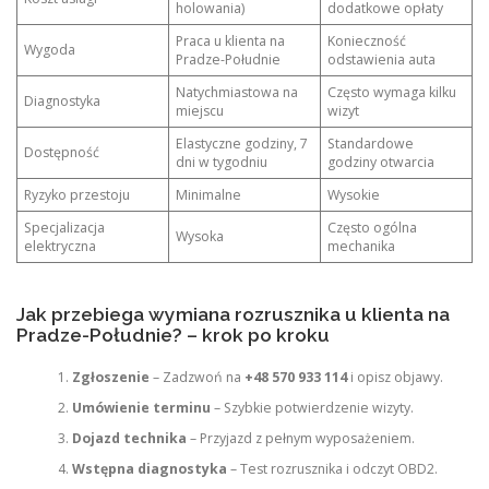
holowania)
dodatkowe opłaty
Praca u klienta na
Konieczność
Wygoda
Pradze-Południe
odstawienia auta
Natychmiastowa na
Często wymaga kilku
Diagnostyka
miejscu
wizyt
Elastyczne godziny, 7
Standardowe
Dostępność
dni w tygodniu
godziny otwarcia
Ryzyko przestoju
Minimalne
Wysokie
Specjalizacja
Często ogólna
Wysoka
elektryczna
mechanika
Jak przebiega wymiana rozrusznika u klienta na
Pradze-Południe? – krok po kroku
Zgłoszenie
– Zadzwoń na
+48 570 933 114
i opisz objawy.
Umówienie terminu
– Szybkie potwierdzenie wizyty.
Dojazd technika
– Przyjazd z pełnym wyposażeniem.
Wstępna diagnostyka
– Test rozrusznika i odczyt OBD2.