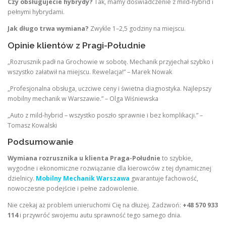
Czy obsługujecie hybrydy?
Tak, mamy doświadczenie z mild-hybrid i
pełnymi hybrydami.
Jak długo trwa wymiana?
Zwykle 1–2,5 godziny na miejscu.
Opinie klientów z Pragi-Południe
„Rozrusznik padł na Grochowie w sobotę. Mechanik przyjechał szybko i
wszystko załatwił na miejscu. Rewelacja!” – Marek Nowak
„Profesjonalna obsługa, uczciwe ceny i świetna diagnostyka. Najlepszy
mobilny mechanik w Warszawie.” – Olga Wiśniewska
„Auto z mild-hybrid – wszystko poszło sprawnie i bez komplikacji.” –
Tomasz Kowalski
Podsumowanie
Wymiana rozrusznika u klienta Praga-Południe
to szybkie,
wygodne i ekonomiczne rozwiązanie dla kierowców z tej dynamicznej
dzielnicy.
Mobilny Mechanik Warszawa
gwarantuje fachowość,
nowoczesne podejście i pełne zadowolenie.
Nie czekaj aż problem unieruchomi Cię na dłużej. Zadzwoń:
+48 570 933
114
i przywróć swojemu autu sprawność tego samego dnia.