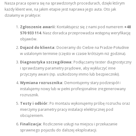
Nasza praca opiera się na sprawdzonych procedurach, dzięki którym
każdy klient wie, na jakim etapie jest naprawa jego auta. Oto jak
działamy w praktyce:
Zgłoszenie awarii:
Kontaktujesz się z nami pod numerem
+48
570 933 114
. Nasz doradca przeprowadza wstępną weryfikację
objawów.
Dojazd do klienta:
Docieramy do Ciebie na Pradze-Południe
w ustalonym terminie (często w czasie krótszym niż godzina).
Diagnostyka szczegółowa:
Podłączamy tester diagnostyczny
i sprawdzamy parametry prądowe, aby wykluczyć inne
przyczyny awarii (np. uszkodzony immo lub bezpieczniki).
Wymiana rozrusznika:
Demontujemy stary podzespół i
instalujemy nowy lub w pełni profesjonalnie zregenerowany
rozrusznik.
Testy i odbiór:
Po montażu wykonujemy próbę rozruchu oraz
mierzymy parametry pracy instalacji elektrycznej pod
obciążeniem.
Finalizacja:
Rozliczenie usługi na miejscu i przekazanie
sprawnego pojazdu do dalszej eksploatacji.