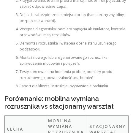
Przygotowanie: technik prosi o markę, model i rok pojazdu, by
zabrać odpowiednie części.
Dojazd i zabezpieczenie miejsca pracy (hamulec ręczny, kliny,
bezpieczne warunki).
Wstępna diagnostyka: pomiary napięcia akumulatora, kontrola
przewodów i mas, test klików.
Demontaż rozrusznika i wstępna ocena stanu usuniętego
podzespołu.
Montaż nowego lub zregenerowanego rozrusznika,
sprawdzenie mocowań i połączeń.
Testy końcowe: uruchomienia próbne, pomiary prądu
rozruchowego, powtarzalność uruchomień.
Raport dla klienta, instrukcje i wystawienie rachunku.
Porównanie: mobilna wymiana
rozrusznika vs stacjonarny warsztat
MOBILNA
WYMIANA
STACJONARNY
CECHA
ROZRUSZNIKA
WARSZTAT