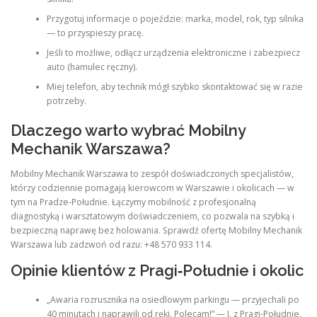
Przygotuj informacje o pojeździe: marka, model, rok, typ silnika
— to przyspieszy pracę.
Jeśli to możliwe, odłącz urządzenia elektroniczne i zabezpiecz
auto (hamulec ręczny).
Miej telefon, aby technik mógł szybko skontaktować się w razie
potrzeby.
Dlaczego warto wybrać Mobilny
Mechanik Warszawa?
Mobilny Mechanik Warszawa to zespół doświadczonych specjalistów,
którzy codziennie pomagają kierowcom w Warszawie i okolicach — w
tym na Pradze‑Południe. Łączymy mobilność z profesjonalną
diagnostyką i warsztatowym doświadczeniem, co pozwala na szybką i
bezpieczną naprawę bez holowania. Sprawdź ofertę Mobilny Mechanik
Warszawa lub zadzwoń od razu: +48 570 933 114.
Opinie klientów z Pragi‑Południe i okolic
„Awaria rozrusznika na osiedlowym parkingu — przyjechali po
40 minutach i naprawili od ręki. Polecam!” — J. z Pragi‑Południe.