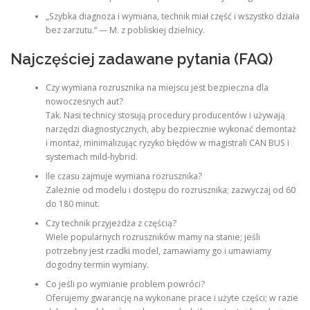
„Szybka diagnoza i wymiana, technik miał część i wszystko działa
bez zarzutu.” — M. z pobliskiej dzielnicy.
Najczęściej zadawane pytania (FAQ)
Czy wymiana rozrusznika na miejscu jest bezpieczna dla
nowoczesnych aut?
Tak. Nasi technicy stosują procedury producentów i używają
narzędzi diagnostycznych, aby bezpiecznie wykonać demontaż
i montaż, minimalizując ryzyko błędów w magistrali CAN BUS i
systemach mild‑hybrid.
Ile czasu zajmuje wymiana rozrusznika?
Zależnie od modelu i dostępu do rozrusznika; zazwyczaj od 60
do 180 minut.
Czy technik przyjeżdża z częścią?
Wiele popularnych rozruszników mamy na stanie; jeśli
potrzebny jest rzadki model, zamawiamy go i umawiamy
dogodny termin wymiany.
Co jeśli po wymianie problem powróci?
Oferujemy gwarancję na wykonane prace i użyte części; w razie