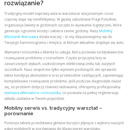
rozwiązanie?
Tradycyjny model naprawy auta w warsztacie stacjonarnym coraz
częściej staje się nieefektywny. W gęstej zabudowie Pragi-Południe,
organizacja lawety w godzinach szczytu to wyzwanie logistyczne, które
generuje ogromne koszty i zabiera cenne godziny. Nasz
Mobilny
Mechanik Warszawa
działa inaczej – to my dopasowujemy się do
Twojego harmonogramu i miejsca, w którym aktualnie znajduje się auto.
Wymiana rozrusznika u klienta to usługa, która pozwala na błyskawiczne
rozwiązanie problemu z rozruchem. Często przyczyna leży w
zasiarczonych stykach, uszkodzonym elektrowłączniku lub zużytych
szczotkach. Nasz zespół nie tylko wymieni podzespół, ale sprawdzi
także kondycję akumulatora oraz przewodów zasilających, zapewniając
kompleksowe rozwiązanie problemu. Jeśli podczas diagnostyki okaże
się, że problem dotyczy również ładowania, oferujemy profesjonalną
wymiana alternatora i rozrusznika
, co pozwala na pełną regenerację
układu zasilania w Twoim pojeździe.
Mobilny serwis vs. tradycyjny warsztat –
porównanie
Poniższa tabela przedstawia główne korzyści płynące z wyboru naszych
usług mobilnych w porównaniu do klasycznego warsztatu: