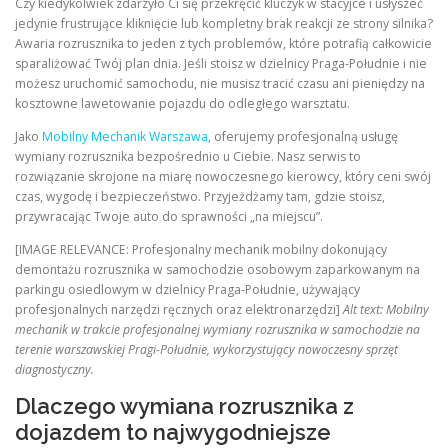
Czy kiedykolwiek zdarzyło Ci się przekręcić kluczyk w stacyjce i usłyszeć
jedynie frustrujące kliknięcie lub kompletny brak reakcji ze strony silnika?
Awaria rozrusznika to jeden z tych problemów, które potrafią całkowicie
sparaliżować Twój plan dnia. Jeśli stoisz w dzielnicy Praga-Południe i nie
możesz uruchomić samochodu, nie musisz tracić czasu ani pieniędzy na
kosztowne lawetowanie pojazdu do odległego warsztatu.
Jako
Mobilny Mechanik Warszawa
, oferujemy profesjonalną usługę
wymiany rozrusznika bezpośrednio u Ciebie. Nasz serwis to
rozwiązanie skrojone na miarę nowoczesnego kierowcy, który ceni swój
czas, wygodę i bezpieczeństwo. Przyjeżdżamy tam, gdzie stoisz,
przywracając Twoje auto do sprawności „na miejscu”.
[IMAGE RELEVANCE: Profesjonalny mechanik mobilny dokonujący
demontażu rozrusznika w samochodzie osobowym zaparkowanym na
parkingu osiedlowym w dzielnicy Praga-Południe, używający
profesjonalnych narzędzi ręcznych oraz elektronarzędzi]
Alt text: Mobilny
mechanik w trakcie profesjonalnej wymiany rozrusznika w samochodzie na
terenie warszawskiej Pragi-Południe, wykorzystujący nowoczesny sprzęt
diagnostyczny.
Dlaczego wymiana rozrusznika z
dojazdem to najwygodniejsze