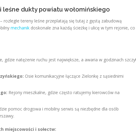
w i leśne dukty powiatu wołomińskiego
– rozległe tereny leśne przeplatają się tutaj z gęstą zabudową
bilny
mechanik
doskonale zna każdą ścieżkę i ulicę w tym rejonie, co
e, gdzie natężenie ruchu jest największe, a awaria w godzinach szczy
szyńskiego:
Osie komunikacyjne łączące Zielonkę z sąsiednimi
ego:
Rejony mieszkalne, gdzie często ratujemy kierowców na
dzie pomoc drogowa i mobilny serwis są niezbędne dla osób
rszawy.
h miejscowości i sołectw: