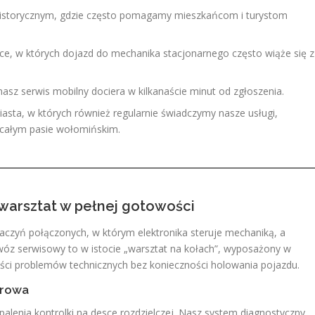
istorycznym, gdzie często pomagamy mieszkańcom i turystom
ce, w których dojazd do mechanika stacjonarnego często wiąże się z
asz serwis mobilny dociera w kilkanaście minut od zgłoszenia.
asta, w których również regularnie świadczymy nasze usługi,
w całym pasie wołomińskim.
warsztat w pełnej gotowości
zyń połączonych, w którym elektronika steruje mechaniką, a
 wóz serwisowy to w istocie „warsztat na kołach”, wyposażony w
ości problemów technicznych bez konieczności holowania pojazdu.
erowa
alenia kontrolki na desce rozdzielczej. Nasz system diagnostyczny