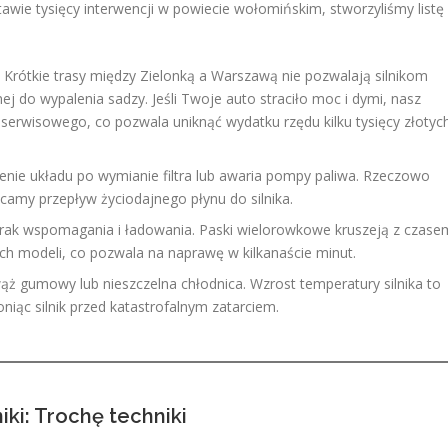
ie tysięcy interwencji w powiecie wołomińskim, stworzyliśmy listę
Krótkie trasy między Zielonką a Warszawą nie pozwalają silnikom
ej do wypalenia sadzy. Jeśli Twoje auto straciło moc i dymi, nasz
erwisowego, co pozwala uniknąć wydatku rzędu kilku tysięcy złotyc
nie układu po wymianie filtra lub awaria pompy paliwa. Rzeczowo
acamy przepływ życiodajnego płynu do silnika.
rak wspomagania i ładowania. Paski wielorowkowe kruszeją z czase
h modeli, co pozwala na naprawę w kilkanaście minut.
ąż gumowy lub nieszczelna chłodnica. Wzrost temperatury silnika to
niąc silnik przed katastrofalnym zatarciem.
ki: Trochę techniki