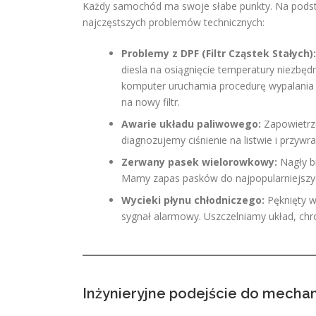
Każdy samochód ma swoje słabe punkty. Na podstaw
najczęstszych problemów technicznych:
Problemy z DPF (Filtr Cząstek Stałych):
diesla na osiągnięcie temperatury niezbędn
komputer uruchamia procedurę wypalania s
na nowy filtr.
Awarie układu paliwowego:
Zapowietrze
diagnozujemy ciśnienie na listwie i przywr
Zerwany pasek wielorowkowy:
Nagły b
Mamy zapas pasków do najpopularniejszyc
Wycieki płynu chłodniczego:
Pęknięty w
sygnał alarmowy. Uszczelniamy układ, chro
Inżynieryjne podejście do mechani