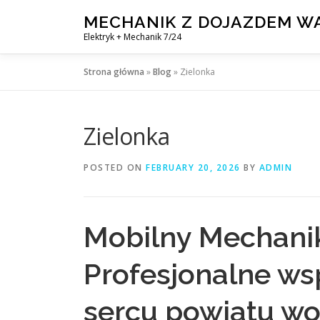
Skip
MECHANIK Z DOJAZDEM 
to
Elektryk + Mechanik 7/24
content
Strona główna
»
Blog
»
Zielonka
Zielonka
POSTED ON
FEBRUARY 20, 2026
BY
ADMIN
Mobilny Mechanik
Profesjonalne ws
sercu powiatu w