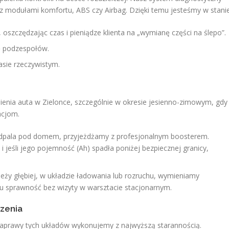
az modułami komfortu, ABS czy Airbag. Dzięki temu jesteśmy w stanie
, oszczędzając czas i pieniądze klienta na „wymianę części na ślepo”.
ę podzespołów.
asie rzeczywistym.
ienia auta w Zielonce, szczególnie w okresie jesienno-zimowym, gdy
acjom.
odpala pod domem, przyjeżdżamy z profesjonalnym boosterem.
jeśli jego pojemność (Ah) spadła poniżej bezpiecznej granicy,
leży głębiej, w układzie ładowania lub rozruchu, wymieniamy
u sprawność bez wizyty w warsztacie stacjonarnym.
zenia
Naprawy tych układów wykonujemy z najwyższą starannością.