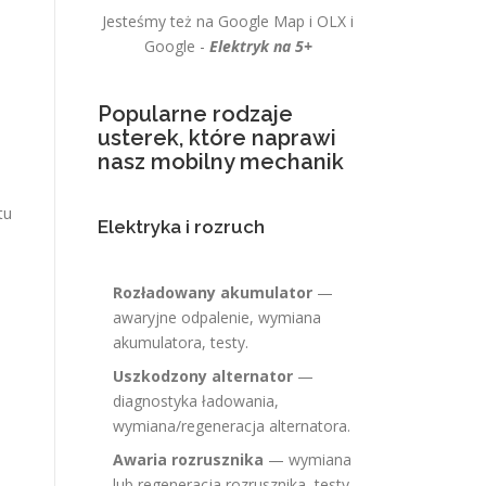
Jesteśmy też na Google Map i OLX i
Google -
Elektryk na 5+
Popularne rodzaje
usterek, które naprawi
nasz mobilny mechanik
tu
Elektryka i rozruch
Rozładowany akumulator
—
awaryjne odpalenie, wymiana
akumulatora, testy.
Uszkodzony alternator
—
diagnostyka ładowania,
wymiana/regeneracja alternatora.
Awaria rozrusznika
— wymiana
lub regeneracja rozrusznika, testy