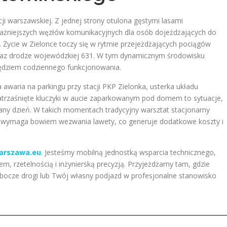
i warszawskiej. Z jednej strony otulona gęstymi lasami
ważniejszych węzłów komunikacyjnych dla osób dojeżdżających do
 Życie w Zielonce toczy się w rytmie przejeżdżających pociągów
raz drodze wojewódzkiej 631. W tym dynamicznym środowisku
ędziem codziennego funkcjonowania.
awaria na parkingu przy stacji PKP Zielonka, usterka układu
rzaśnięte kluczyki w aucie zaparkowanym pod domem to sytuacje,
wany dzień. W takich momentach tradycyjny warsztat stacjonarny
– wymaga bowiem wezwania lawety, co generuje dodatkowe koszty i
arszawa.eu
. Jesteśmy mobilną jednostką wsparcia technicznego,
, rzetelnością i inżynierską precyzją. Przyjeżdżamy tam, gdzie
pobocze drogi lub Twój własny podjazd w profesjonalne stanowisko