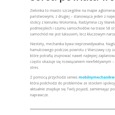
Zielonka to miasto szczególne na mapie aglomeracj
państwowymi, z drugiej – stanowiąca jeden z naj
stolicy z kierunku Wołomina, Radzymina czy Marek.
podmiejskich i szumu samochodów na trasie S8 o
samochód nie jest luksusem, lecz kluczowym narz
Niestety, mechanika bywa nieprzewidywalna. Nagła 
hamulcowego podczas powrotu z Warszawy czy zat
które potrafią zrujnować nawet najlepiej zaplano
często okazuje się rozwiązaniem nieefektywnym 
stres.
Z pomocą przychodzi serwis
mobilnymechanikw
która podchodzi do problemów ze stoickim spokojem
aktualnie znajduje się Twój pojazd, zamieniając 
naprawcze.