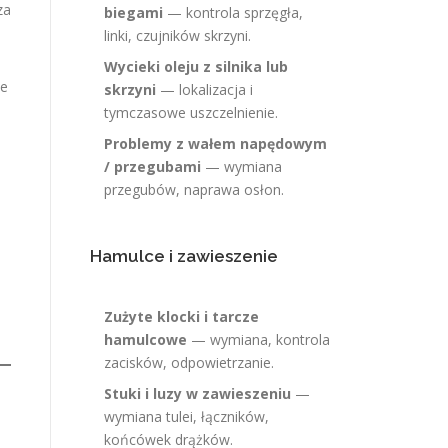
za
biegami
— kontrola sprzęgła,
linki, czujników skrzyni.
Wycieki oleju z silnika lub
ce
skrzyni
— lokalizacja i
tymczasowe uszczelnienie.
Problemy z wałem napędowym
/ przegubami
— wymiana
przegubów, naprawa osłon.
Hamulce i zawieszenie
Zużyte klocki i tarcze
hamulcowe
— wymiana, kontrola
zacisków, odpowietrzanie.
Stuki i luzy w zawieszeniu
—
wymiana tulei, łączników,
końcówek drążków.