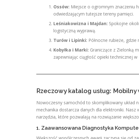
Ossów:
Miejsce o ogromnym znaczeniu h
odwiedzającym tutejsze tereny pamięci.
Leśniakowizna i Majdan:
Spokojne okoli
logistyczną wyprawą.
Turów i Lipinki:
Północne rubieże, gdzie n
Kobyłka i Marki:
Graniczące z Zielonką mi
zapewniając ciągłość opieki technicznej 
Rzeczowy katalog usług: Mobilny 
Nowoczesny samochód to skomplikowany układ nac
mechanika dostarcza danych dla elektroniki. Nasz
narzędzia, które pozwalają na rozwiązanie większ
1. Zaawansowana Diagnostyka Komput
Większość współczesnych awarii zaczyna się od zap