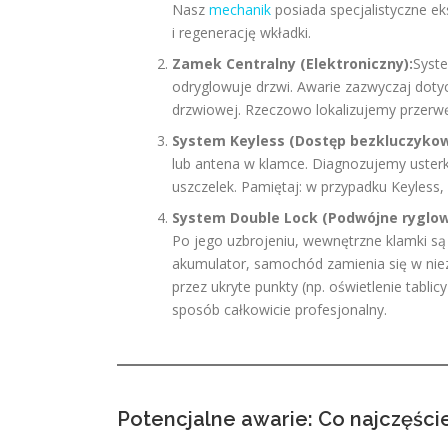
Nasz
mechanik
posiada specjalistyczne ek
i regenerację wkładki.
Zamek Centralny (Elektroniczny):
Syste
odryglowuje drzwi. Awarie zazwyczaj dotyc
drzwiowej. Rzeczowo lokalizujemy przerwę
System Keyless (Dostęp bezkluczykow
lub antena w klamce. Diagnozujemy usterk
uszczelek. Pamiętaj: w przypadku Keyless, 
System Double Lock (Podwójne ryglow
Po jego uzbrojeniu, wewnętrzne klamki są 
akumulator, samochód zamienia się w niezd
przez ukryte punkty (np. oświetlenie tablic
sposób całkowicie profesjonalny.
Potencjalne awarie: Co najczęście