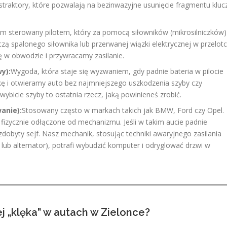
straktory, które pozwalają na bezinwazyjne usunięcie fragmentu kluc
m sterowany pilotem, który za pomocą siłowników (mikrosilniczków)
zą spalonego siłownika lub przerwanej wiązki elektrycznej w przelot
 w obwodzie i przywracamy zasilanie.
y):
Wygoda, która staje się wyzwaniem, gdy padnie bateria w pilocie
ę i otwieramy auto bez najmniejszego uszkodzenia szyby czy
wybicie szyby to ostatnia rzecz, jaką powinieneś zrobić.
anie):
Stosowany często w markach takich jak BMW, Ford czy Opel.
fizycznie odłączone od mechanizmu. Jeśli w takim aucie padnie
obyty sejf. Nasz mechanik, stosując techniki awaryjnego zasilania
y lub alternator), potrafi wybudzić komputer i odryglować drzwi w
j „klęka” w autach w Zielonce?