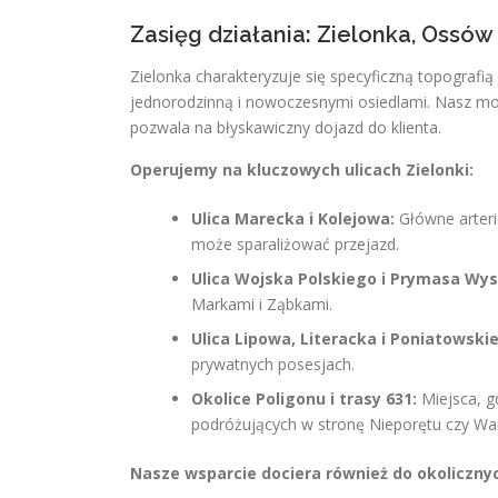
Zasięg działania: Zielonka, Ossó
Zielonka charakteryzuje się specyficzną topografią 
jednorodzinną i nowoczesnymi osiedlami. Nasz mo
pozwala na błyskawiczny dojazd do klienta.
Operujemy na kluczowych ulicach Zielonki:
Ulica Marecka i Kolejowa:
Główne arteri
może sparaliżować przejazd.
Ulica Wojska Polskiego i Prymasa Wy
Markami i Ząbkami.
Ulica Lipowa, Literacka i Poniatowski
prywatnych posesjach.
Okolice Poligonu i trasy 631:
Miejsca, g
podróżujących w stronę Nieporętu czy Wa
Nasze wsparcie dociera również do okolicznyc