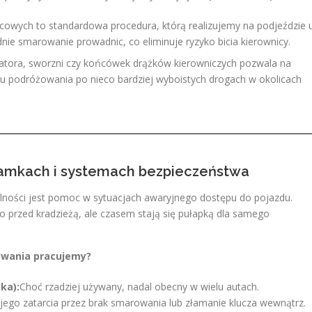
owych to standardowa procedura, którą realizujemy na podjeździe 
dnie smarowanie prowadnic, co eliminuje ryzyko bicia kierownicy.
atora, sworzni czy końcówek drążków kierowniczych pozwala na
tu podróżowania po nieco bardziej wyboistych drogach w okolicach
zamkach i systemach bezpieczeństwa
lności jest pomoc w sytuacjach awaryjnego dostępu do pojazdu.
 przed kradzieżą, ale czasem stają się pułapką dla samego
owania pracujemy?
ka):
Choć rzadziej używany, nadal obecny w wielu autach.
ego zatarcia przez brak smarowania lub złamanie klucza wewnątrz.