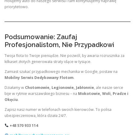
Holujemy auto do naszego serwisu i tam kontynuujemy naprawę
priorytetowo.
Podsumowanie: Zaufaj
Profesjonalistom, Nie Przypadkowi
Twoja flota to Twoje pieniądze. Nie pozwól, by awaria rozrusznika za
kilkaset złotych generowała straty idące w tysiące.
Zamiast szukać przypadkowego mechanika w Google, postaw na
Mobilny Serwis Dedykowany Flotom
.
Działamy w
Chotomowie, Legionowie, Jabłonnie
, ale nasze serce
bije w rytmie warszawskiego biznesu – na
Mokotowie, Woli, Pradze i
Okęciu
.
Zapisz nasz numer w telefonach swoich kierowców. To polisa
ubezpieczeniowa, która działa 24/7.
+48 570 933 114