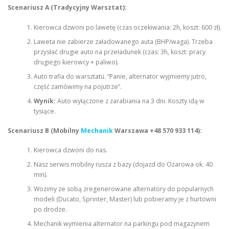
Scenariusz A (Tradycyjny Warsztat):
Kierowca dzwoni po lawetę (czas oczekiwania: 2h, koszt: 600 zł).
Laweta nie zabierze załadowanego auta (BHP/waga). Trzeba
przysłać drugie auto na przeładunek (czas: 3h, koszt: pracy
drugiego kierowcy + paliwo).
Auto trafia do warsztatu. “Panie, alternator wyjmiemy jutro,
część zamówimy na pojutrze”.
Wynik:
Auto wyłączone z zarabiania na 3 dni. Koszty idą w
tysiące.
Scenariusz B (Mobilny
Mechanik
Warszawa +48 570 933 114):
Kierowca dzwoni do nas.
Nasz serwis mobilny rusza z bazy (dojazd do Ożarowa ok. 40
min).
Wozimy ze sobą zregenerowane alternatory do popularnych
modeli (Ducato, Sprinter, Master) lub pobieramy je z hurtowni
po drodze.
Mechanik wymienia alternator na parkingu pod magazynem