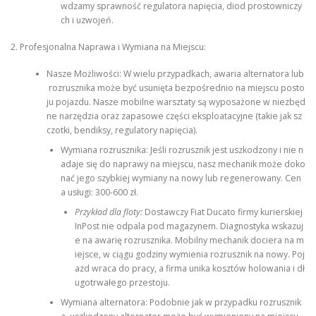
wdzamy sprawność regulatora napięcia, diod prostowniczy
ch i uzwojeń.
2. Profesjonalna Naprawa i Wymiana na Miejscu:
Nasze Możliwości: W wielu przypadkach, awaria alternatora lub
rozrusznika może być usunięta bezpośrednio na miejscu posto
ju pojazdu. Nasze mobilne warsztaty są wyposażone w niezbęd
ne narzędzia oraz zapasowe części eksploatacyjne (takie jak sz
czotki, bendiksy, regulatory napięcia).
Wymiana rozrusznika: Jeśli rozrusznik jest uszkodzony i nie n
adaje się do naprawy na miejscu, nasz mechanik może doko
nać jego szybkiej wymiany na nowy lub regenerowany. Cen
a usługi: 300-600 zł.
Przykład dla floty:
Dostawczy Fiat Ducato firmy kurierskiej
InPost nie odpala pod magazynem. Diagnostyka wskazuj
e na awarię rozrusznika. Mobilny mechanik dociera na m
iejsce, w ciągu godziny wymienia rozrusznik na nowy. Poj
azd wraca do pracy, a firma unika kosztów holowania i dł
ugotrwałego przestoju.
Wymiana alternatora: Podobnie jak w przypadku rozrusznik