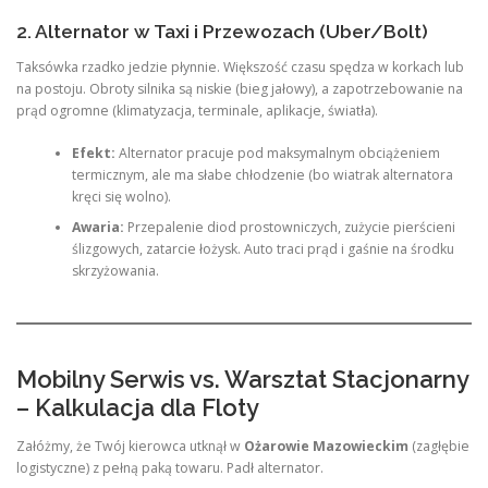
2. Alternator w Taxi i Przewozach (Uber/Bolt)
Taksówka rzadko jedzie płynnie. Większość czasu spędza w korkach lub
na postoju. Obroty silnika są niskie (bieg jałowy), a zapotrzebowanie na
prąd ogromne (klimatyzacja, terminale, aplikacje, światła).
Efekt:
Alternator pracuje pod maksymalnym obciążeniem
termicznym, ale ma słabe chłodzenie (bo wiatrak alternatora
kręci się wolno).
Awaria:
Przepalenie diod prostowniczych, zużycie pierścieni
ślizgowych, zatarcie łożysk. Auto traci prąd i gaśnie na środku
skrzyżowania.
Mobilny Serwis vs. Warsztat Stacjonarny
– Kalkulacja dla Floty
Załóżmy, że Twój kierowca utknął w
Ożarowie Mazowieckim
(zagłębie
logistyczne) z pełną paką towaru. Padł alternator.