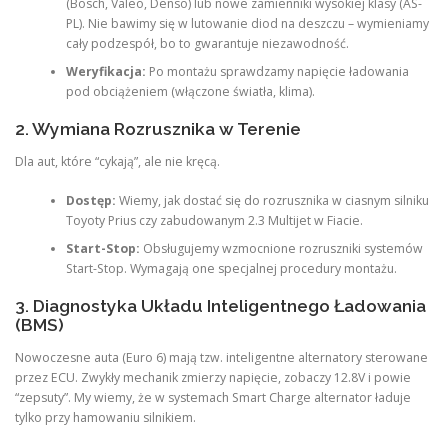
(Bosch, Valeo, Denso) lub nowe zamienniki wysokiej klasy (AS-
PL). Nie bawimy się w lutowanie diod na deszczu – wymieniamy
cały podzespół, bo to gwarantuje niezawodność.
Weryfikacja:
Po montażu sprawdzamy napięcie ładowania
pod obciążeniem (włączone światła, klima).
2. Wymiana Rozrusznika w Terenie
Dla aut, które “cykają”, ale nie kręcą.
Dostęp:
Wiemy, jak dostać się do rozrusznika w ciasnym silniku
Toyoty Prius czy zabudowanym 2.3 Multijet w Fiacie.
Start-Stop:
Obsługujemy wzmocnione rozruszniki systemów
Start-Stop. Wymagają one specjalnej procedury montażu.
3. Diagnostyka Układu Inteligentnego Ładowania
(BMS)
Nowoczesne auta (Euro 6) mają tzw. inteligentne alternatory sterowane
przez ECU. Zwykły mechanik zmierzy napięcie, zobaczy 12.8V i powie
“zepsuty”. My wiemy, że w systemach Smart Charge alternator ładuje
tylko przy hamowaniu silnikiem.