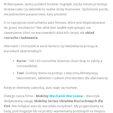
W Warszawie, stolicy polskich korków i logistyki, każda minuta przestoju
dostawczaka czy taksówki to realne straty finansowe. Opóźnione paczki,
niezadowoleni pasażerowie, kary umowne.
A co najczęściej unieruchamia auto flotowe, które jest eksploatowane
do granic możliwości? Nie silnik (ten zwykle wytrzymuje), nie
zawieszenie (choć na warszawskich dziurach cierpi), ale
układ
rozruchu i ładowania
.
Alternator i rozrusznik w aucie kuriera czy taksówkarza pracują w
warunkach ekstremalnych.
Kurier:
100-150 rozruchów dziennie (Start-Stop to zabójca
rozruszników).
Taxi:
Godziny stania na postoju z włączoną klimatyzacją,
taksometrem, tabletem i radiem (morderstwo dla alternatora).
Kiedy te elementy zawodzą, auto staje się martwe.
Dlatego nasza firma –
Mobilny
Mechanik Warszawa
– stworzyła
dedykowaną usługę:
Mobilny Serwis Układów Rozruchowych dla
Flot
. Nie holujesz auta do warsztatu na tydzień. My przyjeżdżamy na
bazę, pod magazyn lub na postój i wymieniamy podzespół na miejscu.