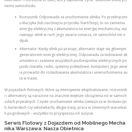
nemu samochodu:
Rozrusznik: Odpowiada za uruchomienie silnika. Po przekręceni
u kluczyka (lub naciśnięciu przycisku Start/Stop), to on zamienia
energię elektryczną z akumulatora na energię mechaniczną, wp
rawiając silnik w ruch. Jego awaria oznacza, że samochód nie o
dpali.
Alternator: Kiedy silnik już pracuje, alternator staje się głównym
generatorem energii elektrycznej. Odpowiada za ładowanie ak
umulatora i zasilanie wszystkich podzespołów elektrycznych po
jazdu (światła, radio, systemy pokładowe, komputer). Jego awar
ia prowadzi do rozładowania akumulatora i unieruchomienia au
ta w trasie.
W pojazdach flotowych, które są intensywnie eksploatowane, rozrusznik
i i alternatory są narażone na znacznie większe obciążenia niż w samoch
odach prywatnych. Częste uruchamianie silnika (zwłaszcza w dostawczyc
h, kurierskich czy taksówkach), długie trasy, praca w zmiennych warunkac
h pogodowych – wszystko to przyspiesza ich zużycie.
Serwis Flotowy z Dojazdem od Mobilnego Mecha
nika Warszawa: Nasza Obietnica