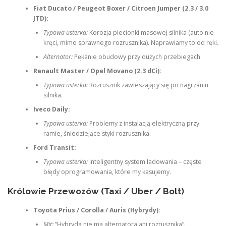
Fiat Ducato / Peugeot Boxer / Citroen Jumper (2.3 / 3.0
JTD):
Typowa usterka:
Korozja plecionki masowej silnika (auto nie
kręci, mimo sprawnego rozrusznika). Naprawiamy to od ręki.
Alternator:
Pękanie obudowy przy dużych przebiegach.
Renault Master / Opel Movano (2.3 dCi):
Typowa usterka:
Rozrusznik zawieszający się po nagrzaniu
silnika.
Iveco Daily:
Typowa usterka:
Problemy z instalacją elektryczną przy
ramie, śniedziejące styki rozrusznika.
Ford Transit:
Typowa usterka:
Inteligentny system ładowania – częste
błędy oprogramowania, które my kasujemy.
Królowie Przewozów (Taxi / Uber / Bolt)
Toyota Prius / Corolla / Auris (Hybrydy):
Mit:
“Hybryda nie ma alternatora ani rozrusznika”.