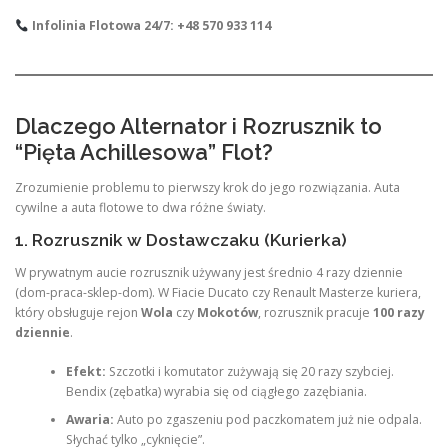
Infolinia Flotowa 24/7:
+48 570 933 114
Dlaczego Alternator i Rozrusznik to
“Pięta Achillesowa” Flot?
Zrozumienie problemu to pierwszy krok do jego rozwiązania. Auta
cywilne a auta flotowe to dwa różne światy.
1. Rozrusznik w Dostawczaku (Kurierka)
W prywatnym aucie rozrusznik używany jest średnio 4 razy dziennie
(dom-praca-sklep-dom). W Fiacie Ducato czy Renault Masterze kuriera,
który obsługuje rejon
Wola
czy
Mokotów
, rozrusznik pracuje
100 razy
dziennie
.
Efekt:
Szczotki i komutator zużywają się 20 razy szybciej.
Bendix (zębatka) wyrabia się od ciągłego zazębiania.
Awaria:
Auto po zgaszeniu pod paczkomatem już nie odpala.
Słychać tylko „cyknięcie”.