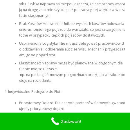
ytku. Szybka naprawa na miejscu oznacza, że samochody wraca
ją na drogę znacznie szybciej niż po tradycyjnej wizycie w warsz
tacie stacjonarnym.
Brak Kosztów Holowania: Unikasz wysokich kosztów holowania
unieruchomionego pojazdu do warsztatu, co jest szczególnie is
totne w przypadku ciężkich pojazdów dostawczych.
Usprawniona Logistyka: Nie musisz delegować pracowników d
o odstawiania i odbierania aut z serwisu. Mechanik przyjeżdża t
am, gdzie pojazd stoi.
Elastyczność: Naprawy mogą być planowane w dogodnym dla
Ciebie miejscu i czasie –
np. na parkingu firmowym po godzinach pracy, lub w trakcie po
stoju na rozładunku.
4. Indywidualne Podejście do Flot:
Priorytetowy Dojazd: Dla naszych partnerów flotowych gwarant
ujemy priorytetowy dojazd.
Faktury VAT i Rabaty: Każda usługa jest fakturowana. Oferujemy
Zadzwoń!
stałe rabaty na części i robociznę dla stałych klientów flotowych.