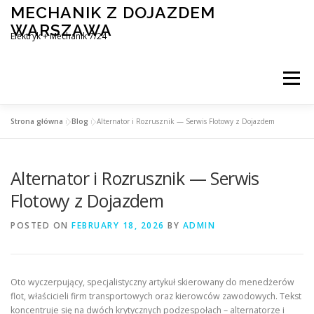
Skip
MECHANIK Z DOJAZDEM
to
WARSZAWA
content
Elektryk + Mechanik 7/24
Menu
Strona główna
»
Blog
»
Alternator i Rozrusznik — Serwis Flotowy z Dojazdem
MOBILNY MECHANIK WARSZAWA
Alternator i Rozrusznik — Serwis
ELEKTRYK SAMOCHODOWY
BLOG
KONTAKT
Flotowy z Dojazdem
POSTED ON
FEBRUARY 18, 2026
BY
ADMIN
Oto wyczerpujący, specjalistyczny artykuł skierowany do menedżerów
flot, właścicieli firm transportowych oraz kierowców zawodowych. Tekst
koncentruje się na dwóch krytycznych podzespołach – alternatorze i