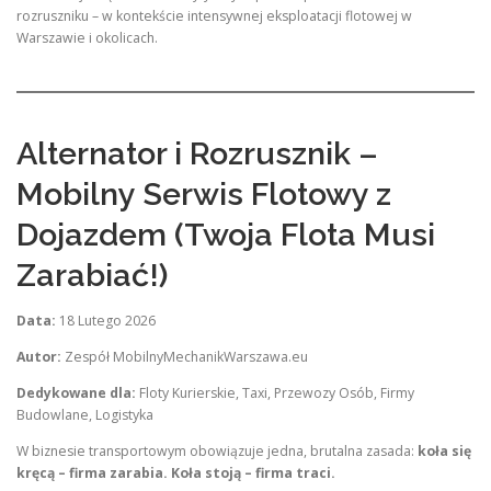
rozruszniku – w kontekście intensywnej eksploatacji flotowej w
Warszawie i okolicach.
Alternator i Rozrusznik –
Mobilny Serwis Flotowy z
Dojazdem (Twoja Flota Musi
Zarabiać!)
Data:
18 Lutego 2026
Autor:
Zespół MobilnyMechanikWarszawa.eu
Dedykowane dla:
Floty Kurierskie, Taxi, Przewozy Osób, Firmy
Budowlane, Logistyka
W biznesie transportowym obowiązuje jedna, brutalna zasada:
koła się
kręcą – firma zarabia. Koła stoją – firma traci.