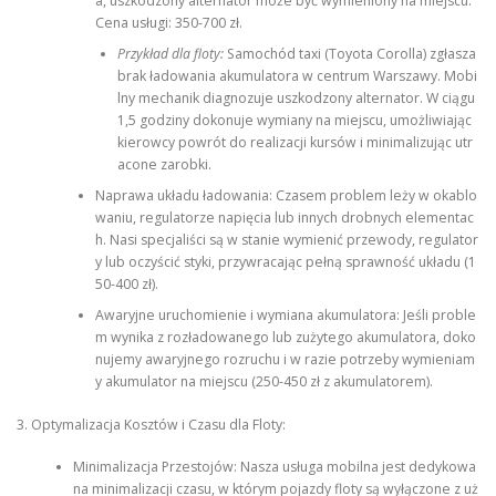
a, uszkodzony alternator może być wymieniony na miejscu.
Cena usługi: 350-700 zł.
Przykład dla floty:
Samochód taxi (Toyota Corolla) zgłasza
brak ładowania akumulatora w centrum Warszawy. Mobi
lny mechanik diagnozuje uszkodzony alternator. W ciągu
1,5 godziny dokonuje wymiany na miejscu, umożliwiając
kierowcy powrót do realizacji kursów i minimalizując utr
acone zarobki.
Naprawa układu ładowania: Czasem problem leży w okablo
waniu, regulatorze napięcia lub innych drobnych elementac
h. Nasi specjaliści są w stanie wymienić przewody, regulator
y lub oczyścić styki, przywracając pełną sprawność układu (1
50-400 zł).
Awaryjne uruchomienie i wymiana akumulatora: Jeśli proble
m wynika z rozładowanego lub zużytego akumulatora, doko
nujemy awaryjnego rozruchu i w razie potrzeby wymieniam
y akumulator na miejscu (250-450 zł z akumulatorem).
3. Optymalizacja Kosztów i Czasu dla Floty:
Minimalizacja Przestojów: Nasza usługa mobilna jest dedykowa
na minimalizacji czasu, w którym pojazdy floty są wyłączone z uż