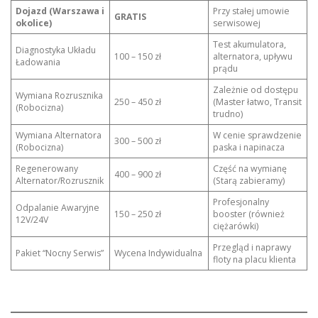
Dojazd (Warszawa i
Przy stałej umowie
GRATIS
okolice)
serwisowej
Test akumulatora,
Diagnostyka Układu
100 – 150 zł
alternatora, upływu
Ładowania
prądu
Zależnie od dostępu
Wymiana Rozrusznika
250 – 450 zł
(Master łatwo, Transit
(Robocizna)
trudno)
Wymiana Alternatora
W cenie sprawdzenie
300 – 500 zł
(Robocizna)
paska i napinacza
Regenerowany
Część na wymianę
400 – 900 zł
Alternator/Rozrusznik
(Starą zabieramy)
Profesjonalny
Odpalanie Awaryjne
150 – 250 zł
booster (również
12V/24V
ciężarówki)
Przegląd i naprawy
Pakiet “Nocny Serwis”
Wycena Indywidualna
floty na placu klienta