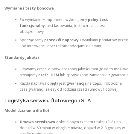
Wymiana i testy końcowe
Po wymianie komponentu wykonujemy
pełny test
funkcjonalny
: test ładowania, test rozruchu, test
obciążeniowy.
Sporządzamy
protokół naprawy
z wynikami pomiarów przed
i po interwencji oraz rekomendacjami dalszymi.
Standardy jakości
Używamy części o potwierdzonej jakości; tam gdzie to możliwe,
stosujemy
części OEM
lub sprawdzone zamienniki z gwarancją.
Każda naprawa objęta jest
gwarancją
na część i robociznę;
czas gwarancji zależy od rodzaju części i umowy flotowej.
Logistyka serwisu flotowego i SLA
Model działania dla flot
Umowa serwisowa
z określonym czasem reakcji (SLA): np.
dojazd w 60 minut w obrębie miasta, dojazd w 2–3 godziny w
strefie podmiejskiej.