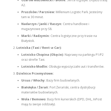
Ożarów Mazowiecki / Błonie:
Serce logistyki. Dojazd trasą
A2.
Pruszków / Parzniew:
Millenium Logistic Park. Jesteśmy
tam w 30 minut.
Nadarzyn / Janki / Raszyn:
Centra handlowe i
magazynowe przy S8.
Marki / Radzymin:
Centra logistyczne przy trasie na
Białystok.
Lotniska (Taxi / Rent-a-Car):
Lotnisko Chopina (Okęcie):
Naprawy na parkingu P1/P2
oraz strefie Taxi.
Lotnisko Modlin:
Obsługa wypożyczalni aut i transferów.
Dzielnice Przemysłowe:
Ursus / Włochy:
Bazy firm budowlanych.
Białołęka / Żerań:
Port Żerański, centra dystrybucji
materiałów budowlanych.
Wola / Bemowo:
Bazy firm kurierskich (DPD, DHL, InPost
mają tu swoje oddziały).