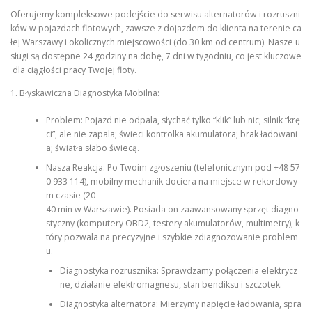
Oferujemy kompleksowe podejście do serwisu alternatorów i rozruszni
ków w pojazdach flotowych, zawsze z dojazdem do klienta na terenie ca
łej Warszawy i okolicznych miejscowości (do 30 km od centrum). Nasze u
sługi są dostępne 24 godziny na dobę, 7 dni w tygodniu, co jest kluczowe
dla ciągłości pracy Twojej floty.
1. Błyskawiczna Diagnostyka Mobilna:
Problem: Pojazd nie odpala, słychać tylko “klik” lub nic; silnik “krę
ci”, ale nie zapala; świeci kontrolka akumulatora; brak ładowani
a; światła słabo świecą.
Nasza Reakcja: Po Twoim zgłoszeniu (telefonicznym pod +48 57
0 933 114), mobilny mechanik dociera na miejsce w rekordowy
m czasie (20-
40 min w Warszawie). Posiada on zaawansowany sprzęt diagno
styczny (komputery OBD2, testery akumulatorów, multimetry), k
tóry pozwala na precyzyjne i szybkie zdiagnozowanie problem
u.
Diagnostyka rozrusznika: Sprawdzamy połączenia elektrycz
ne, działanie elektromagnesu, stan bendiksu i szczotek.
Diagnostyka alternatora: Mierzymy napięcie ładowania, spra