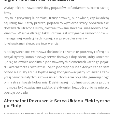
Wydajność i niezawodność floty pojazdów to fundament sukcesu każdej
firmy –
czy to logistycznej, kurierskiej, transportowej, budowlanej czy świadczą
cej usługi taxi. Każdy przestój pojazdu to wymierne straty: opóźnienia w
dostawach, utracone kursy, niezrealizowane zlecenia i niezadowolenie
klientów. Właśnie dlatego tak kluczowe jest utrzymanie samochodów w
nienagannej kondycji technicznej, a w przypadku awarii –
błyskawiczna i skuteczna interwencja.
Mobilny Mechanik Warszawa doskonale rozumie te potrzeby i oferuje s
pecjalistyczny, kompleksowy serwis flotowy z dojazdem, który koncentr
uje się na dwóch absolutnie podstawowych elementach każdego pojaz
du: alternatorze i rozruszniku. Są to podzespoły, bez których żaden sam
ochód nie ruszy ani nie będzie mógł kontynuować jazdy. Ich awaria zazw
yczaj oznacza natychmiastowe unieruchomienie pojazdu, generując ogr
omny stres i koszty holowania. Dzięki naszej mobilnej usłudze, te proble
my mogą być rozwiązane szybko, efektywnie i bezpośrednio na miejscu
postoju pojazdu.
Alternator i Rozrusznik: Serca Układu Elektryczne
go Floty
Alternator i rozrusznik to duet, który zapewnia “życie” układowi elektrycz