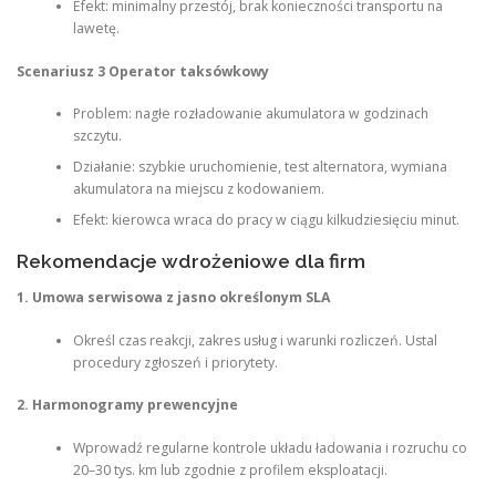
Efekt: minimalny przestój, brak konieczności transportu na
lawetę.
Scenariusz 3 Operator taksówkowy
Problem: nagłe rozładowanie akumulatora w godzinach
szczytu.
Działanie: szybkie uruchomienie, test alternatora, wymiana
akumulatora na miejscu z kodowaniem.
Efekt: kierowca wraca do pracy w ciągu kilkudziesięciu minut.
Rekomendacje wdrożeniowe dla firm
1. Umowa serwisowa z jasno określonym SLA
Określ czas reakcji, zakres usług i warunki rozliczeń. Ustal
procedury zgłoszeń i priorytety.
2. Harmonogramy prewencyjne
Wprowadź regularne kontrole układu ładowania i rozruchu co
20–30 tys. km lub zgodnie z profilem eksploatacji.