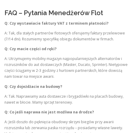
FAQ – Pytania Menedżerów Flot
Q: Czy wystawiacie faktury VAT z terminem płatności?
A: Tak, dla stałych partnerów flotowych oferujemy faktury przelewowe
(7/14 dni). Rozumiemy specyfikę obiegu dokumentów w firmach.
Q: Czy macie części od ręki?
A: Utrzymujemy mobilny magazyn najpopularniejszych alternatorów i
rozruszników do aut dostawczych (Master, Ducato, Sprinter). Nietypowe
części ściągamy w 2-3 godziny z hurtowni partnerskich, które dowożą
nam towar na miejsce awarii.
Q: Czy dojeżdżacie na budowy?
A: Tak. Naprawiamy auta dostawcze i brygadówki na placach budowy,
nawet w błocie. Mamy sprzęt terenowy.
Q: Co jeśli naprawa nie jest możliwa na drodze?
A: Jeśli doszło do pęknięcia obudowy skrzyni biegów przy awarii
rozrusznika lub zerwania paska rozrządu – posiadamy własne lawety.