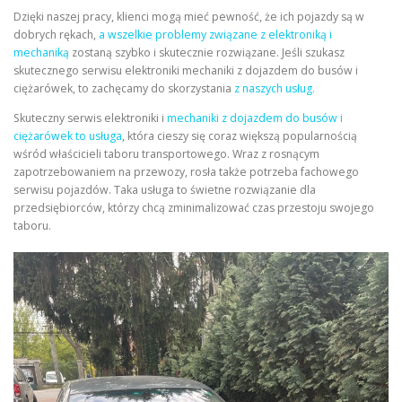
Dzięki naszej pracy, klienci mogą mieć pewność, że ich pojazdy są w
dobrych rękach,
a wszelkie problemy związane z elektroniką i
mechaniką
zostaną szybko i skutecznie rozwiązane. Jeśli szukasz
skutecznego serwisu elektroniki mechaniki z dojazdem do busów i
ciężarówek, to zachęcamy do skorzystania
z naszych usług.
Skuteczny serwis elektroniki i
mechaniki z dojazdem do busów i
ciężarówek to usługa
, która cieszy się coraz większą popularnością
wśród właścicieli taboru transportowego. Wraz z rosnącym
zapotrzebowaniem na przewozy, rosła także potrzeba fachowego
serwisu pojazdów. Taka usługa to świetne rozwiązanie dla
przedsiębiorców, którzy chcą zminimalizować czas przestoju swojego
taboru.