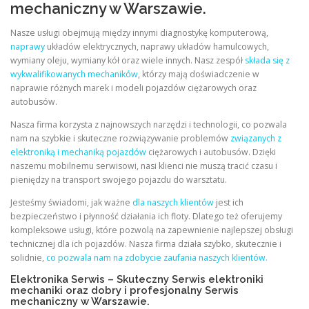
mechaniczny w Warszawie.
Nasze usługi obejmują między innymi diagnostykę komputerową,
naprawy
układów elektrycznych, naprawy układów hamulcowych,
wymiany oleju, wymiany kół oraz wiele innych. Nasz zespół
składa się z
wykwalifikowanych mechaników
, którzy mają doświadczenie w
naprawie różnych marek i modeli pojazdów ciężarowych oraz
autobusów.
Nasza firma korzysta z najnowszych narzędzi i technologii, co pozwala
nam na szybkie i skuteczne rozwiązywanie problemów
związanych z
elektroniką i mechaniką pojazdów
ciężarowych i autobusów. Dzięki
naszemu mobilnemu serwisowi, nasi klienci nie muszą tracić czasu i
pieniędzy na transport swojego pojazdu do warsztatu.
Jesteśmy świadomi, jak ważne
dla naszych klientów
jest ich
bezpieczeństwo i płynność działania ich floty. Dlatego też oferujemy
kompleksowe usługi, które pozwolą na zapewnienie najlepszej obsługi
technicznej dla ich pojazdów. Nasza firma działa szybko, skutecznie i
solidnie,
co pozwala nam na zdobycie zaufania naszych klientów.
Elektronika Serwis – Skuteczny Serwis elektroniki
mechaniki oraz dobry i profesjonalny Serwis
mechaniczny w Warszawie.