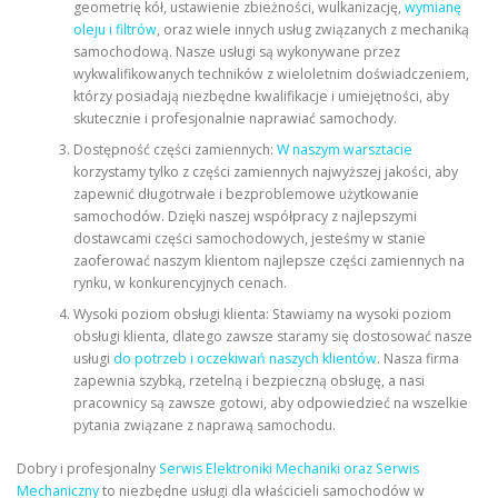
geometrię kół, ustawienie zbieżności, wulkanizację,
wymianę
oleju i filtrów
, oraz wiele innych usług związanych z mechaniką
samochodową. Nasze usługi są wykonywane przez
wykwalifikowanych techników z wieloletnim doświadczeniem,
którzy posiadają niezbędne kwalifikacje i umiejętności, aby
skutecznie i profesjonalnie naprawiać samochody.
Dostępność części zamiennych:
W naszym warsztacie
korzystamy tylko z części zamiennych najwyższej jakości, aby
zapewnić długotrwałe i bezproblemowe użytkowanie
samochodów. Dzięki naszej współpracy z najlepszymi
dostawcami części samochodowych, jesteśmy w stanie
zaoferować naszym klientom najlepsze części zamiennych na
rynku, w konkurencyjnych cenach.
Wysoki poziom obsługi klienta: Stawiamy na wysoki poziom
obsługi klienta, dlatego zawsze staramy się dostosować nasze
usługi
do potrzeb i oczekiwań naszych klientów
. Nasza firma
zapewnia szybką, rzetelną i bezpieczną obsługę, a nasi
pracownicy są zawsze gotowi, aby odpowiedzieć na wszelkie
pytania związane z naprawą samochodu.
Dobry i profesjonalny
Serwis Elektroniki Mechaniki oraz Serwis
Mechaniczny
to niezbędne usługi dla właścicieli samochodów w