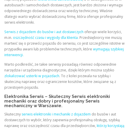
autobusach i samochodach dostawczych, jest bardzo złożona i wymaga
odpowiedniego doświadczenia oraz wiedzy technicznej. Właśnie
dlatego warto wybrać doświadczoną firmę, która oferuje profesjonalny
serwis elektroniki.
Serwis z dojazdem do busów i aut dostawczych
oferuje wiele korzyści,
m.in.
oszczędność czasu i wygody dla klienta.
Przedsiębiorcy nie muszą
martwić się o przewóz pojazdu do serwisu, co jest szczególnie istotne w
przypadku awarii lub problemów technicznych, które
wymagają szybkiej
interwencji.
Warto podkreślić, że takie serwisy posiadają również odpowiednie
narzędzia i urządzenia diagnostyczne, dzięki którym można szybko
zlokalizować usterki w pojazdach
. To z kolei pozwala na szybką i
skuteczną naprawę oraz ograniczenie kosztów, które związane są z
przestojem pojazdu.
Elektronika Serwis – Skuteczny Serwis elektroniki
mechaniki oraz dobry i profesjonalny Serwis
mechaniczny w Warszawie.
Skuteczny
serwis elektroniki i mechaniki z dojazdem
do busów i aut
dostawczych to wybór, który zapewnia profesjonalną obsługę, szybką
naprawę oraz oszczędność czasu dla przedsiębiorców,
którzy korzystają