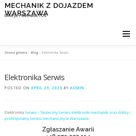
Skip
MECHANIK Z DOJAZDEM
to
WARSZAWA
content
Elektryk + Mechanik 7/24
Menu
Strona główna
»
Blog
»
Elektronika Serwis
MOBILNY MECHANIK WARSZAWA
Elektronika Serwis
ELEKTRYK SAMOCHODOWY
BLOG
KONTAKT
POSTED ON
APRIL 29, 2023
BY
ADMIN
Elektronika
Serwis – Skuteczny Serwis elektroniki mechaniki oraz dobry i
profesjonalny Serwis mechaniczny w Warszawie
.
Zgłaszanie Awarii