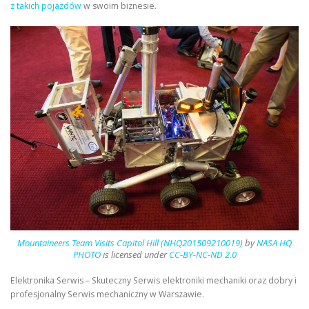
z takich pojazdów
w swoim biznesie.
Mountaineers Team Visits Capitol Hill (NHQ201509210019)
by
NASA HQ
PHOTO
is licensed under
CC-BY-NC-ND 2.0
Elektronika Serwis – Skuteczny Serwis elektroniki mechaniki oraz dobry i
profesjonalny Serwis mechaniczny w Warszawie.