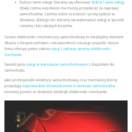
Dobry i tanie usługi: Staramy się oferować
dobre i tanie usługi
,
dzięki czemu nasi klienci nie muszą przepłacać za naprawy
samochodów. Cenimy sobie uczciwość i przejrzystość w
działaniu, dlatego też staramy się wykonywać usługi w sposób
rzetelny i bez ukrytych kosztów.
Serwis elektroniki i mechaniczny samochodowy to niezbędny element
dbania o bezpieczeństwo i niezawodność naszego pojazdu. Nasza
firma oferuje pełen zakres
usług z zakresu serwisu elektroniki i
mechaniki
.
Świadczymy
usługi w warsztacie samochodowym
z dojazdem do
samochodu.
Jako profesjonalni elektrycy samochodowej oraz mechanicy którzy
posiadają
odpowiednie doświadczenie w serwisie samochodów
możemy pomóc w obsłudze elektryki elektroniki i mechaniki.