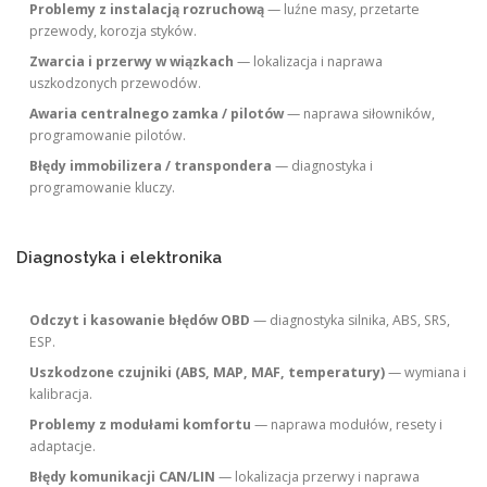
Problemy z instalacją rozruchową
— luźne masy, przetarte
przewody, korozja styków.
Zwarcia i przerwy w wiązkach
— lokalizacja i naprawa
uszkodzonych przewodów.
Awaria centralnego zamka / pilotów
— naprawa siłowników,
programowanie pilotów.
Błędy immobilizera / transpondera
— diagnostyka i
programowanie kluczy.
Diagnostyka i elektronika
Odczyt i kasowanie błędów OBD
— diagnostyka silnika, ABS, SRS,
ESP.
Uszkodzone czujniki (ABS, MAP, MAF, temperatury)
— wymiana i
kalibracja.
Problemy z modułami komfortu
— naprawa modułów, resety i
adaptacje.
Błędy komunikacji CAN/LIN
— lokalizacja przerwy i naprawa