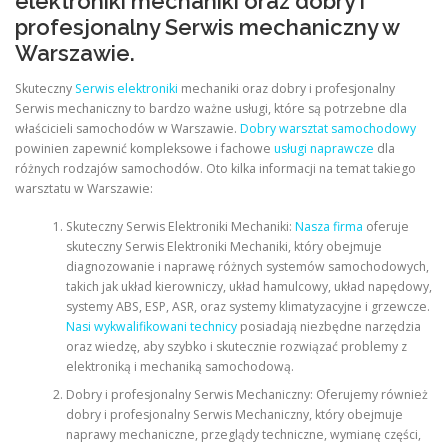
elektroniki mechaniki oraz dobry i
profesjonalny Serwis mechaniczny w
Warszawie.
Skuteczny
Serwis elektroniki
mechaniki oraz dobry i profesjonalny
Serwis mechaniczny to bardzo ważne usługi, które są potrzebne dla
właścicieli samochodów w Warszawie.
Dobry warsztat samochodowy
powinien zapewnić kompleksowe i fachowe
usługi naprawcze
dla
różnych rodzajów samochodów. Oto kilka informacji na temat takiego
warsztatu w Warszawie:
Skuteczny Serwis Elektroniki Mechaniki:
Nasza firma
oferuje
skuteczny Serwis Elektroniki Mechaniki, który obejmuje
diagnozowanie i naprawę różnych systemów samochodowych,
takich jak układ kierowniczy, układ hamulcowy, układ napędowy,
systemy ABS, ESP, ASR, oraz systemy klimatyzacyjne i grzewcze.
Nasi wykwalifikowani technicy
posiadają niezbędne narzędzia
oraz wiedzę, aby szybko i skutecznie rozwiązać problemy z
elektroniką i mechaniką samochodową.
Dobry i profesjonalny Serwis Mechaniczny: Oferujemy również
dobry i profesjonalny Serwis Mechaniczny, który obejmuje
naprawy mechaniczne, przeglądy techniczne, wymianę części,