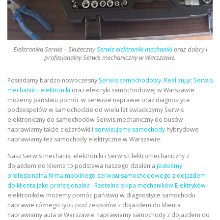
Elektronika Serwis – Skuteczny
Serwis elektroniki mechaniki
oraz dobry i
profesjonalny Serwis mechaniczny w Warszawie.
Posiadamy bardzo nowoczesny
Serwis samochodowy
.
Realizując Serwis
mechaniki i elektroniki
oraz elektryki samochodowej w Warszawie
możemy państwu pomóc w serwisie naprawie oraz diagnostyce
podzespołów w samochodzie od wielu lat świadczymy Serwis
elektroniczny do samochodów Serwis mechaniczny do busów
naprawiamy także ciężarówki i
serwisujemy samochody
hybrydowe
naprawiamy też samochody elektryczne w Warszawie.
Nasz Serwis mechaniki elektroniki i Serwis Elektromechaniczny z
dojazdem do klienta to podstawa naszego działania
jesteśmy
profesjonalną firmą mobilnego serwisu samochodowego z dojazdem
do klienta jako profesjonalna i Rzetelna ekipa mechaników Elektryków
i
elektroników możemy pomóc państwu w diagnostyce samochodu
naprawie różnego typu pod zespołów z dojazdem do klienta
naprawiamy auta w Warszawie naprawiamy samochody z dojazdem do