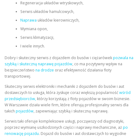
Regeneracja układów wtryskowych,
Serwis układów hamulcowych,
Naprawa
układów kierowniczych,
Wymiana opon,
Serwis klimatyzacji,
I wiele innych.
Dobry i skuteczny serwis z dojazdem do busów i ciężarówek
pozwala na
szybką i skuteczną naprawę pojazdów
, co ma pozytywny wpływ na
bezpieczeństwo
na drodze
oraz efektywność działania floty
transportowej.
Skuteczny serwis elektroniki i mechaniki z dojazdem do busów i aut
dostawczych to usługa, która zyskuje coraz większą popularność
wśród
przedsiębiorców,
którzy korzystają z floty pojazdów w swoim biznesie.
W Warszawie działa wiele firm, które oferują profesjonalny serwis dla
takich
pojazdów
, zapewniając szybką i skuteczną naprawę.
Serwis taki oferuje kompleksowe usługi, począwszy od diagnostyki,
poprzez wymianę uszkodzonych części i naprawy mechaniczne, aż
po
renowację pojazdu
. Dojazd do busów i aut dostawczych to wygodne