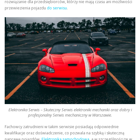
rozwiązanie dla przedsiębiorców, którzy nie mają czasu ani możliwości
przewiezienia pojazdu
do serwisu
.
Elektronika Serwis – Skuteczny Serwis elektroniki mechaniki oraz dobry i
profesjonalny Serwis mechaniczny w Warszawie.
Fachowcy zatrudnieni w takim serwisie posiadają odpowiednie
kwalifikacje oraz doświadczenie, co pozwala na szybką i skuteczną
naprawę pojazdów.
Elektronika samochodowa
, a w szczególności te w