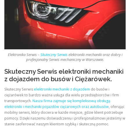
Elektronika Serwis –
Skuteczny Serwis
elektroniki mechaniki oraz dobry i
profesjonalny Serwis mechaniczny w Warszawie.
Skuteczny Serwis elektroniki mechaniki
z dojazdem do busów i Ciężarówek.
Skuteczny Serwis
elektroniki mechaniki z dojazdem
do busów i
ciężarówek to bardzo ważna usługa dla wielu przedsiębiorców i firm
transportowych.
Nasza firma zajmuje się kompleksową obsługą
elektroniki i mechaniki pojazdów ciężarowych oraz autobusów
, oferując
mobilny serwis, który dociera w każde miejsce, gdzie klient potrzebuje
pomocy. Dzięki naszemu doświadczeniu i profesjonalizmowi jesteśmy w
stanie zaoferować naszym klientom szybką i skuteczną pomoc.