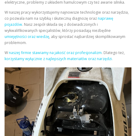
elektryczne, problemy z układem hamulcowym czy też awarie silnika.
W naszej pracy wykorzystujemy najnowsze technologie oraz narzędzia,
co pozwala nam na szybką i skuteczną diagnozę oraz
naprawę
pojazdów
. Nasz zespół składa się z doświadczonych i
wykwalifikowanych specjalistów, którzy posiadają niezbędne
umiejętności oraz wiedzę
, aby sprostać najbardziej skomplikowanym
problemom.
W
naszej firmie stawiamy na jakość oraz profesjonalizm
. Dlatego też,
korzystamy wyłącznie z najlepszych materiałów oraz narzędzi.