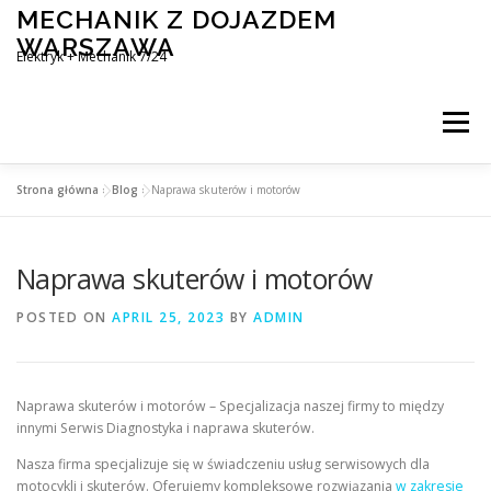
Skip
MECHANIK Z DOJAZDEM
to
WARSZAWA
content
Elektryk + Mechanik 7/24
Menu
Strona główna
»
Blog
»
Naprawa skuterów i motorów
MOBILNY MECHANIK WARSZAWA
Naprawa skuterów i motorów
ELEKTRYK SAMOCHODOWY
BLOG
KONTAKT
POSTED ON
APRIL 25, 2023
BY
ADMIN
Naprawa skuterów i motorów – Specjalizacja naszej firmy to między
innymi Serwis Diagnostyka i naprawa skuterów.
Nasza firma specjalizuje się w świadczeniu usług serwisowych dla
motocykli i skuterów. Oferujemy kompleksowe rozwiązania
w zakresie