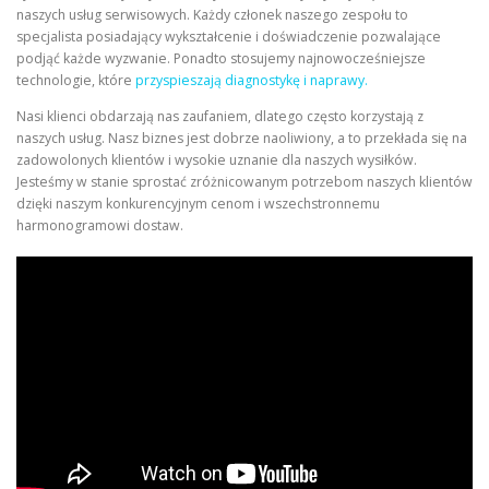
naszych usług serwisowych. Każdy członek naszego zespołu to
specjalista posiadający wykształcenie i doświadczenie pozwalające
podjąć każde wyzwanie. Ponadto stosujemy najnowocześniejsze
technologie, które
przyspieszają diagnostykę i naprawy.
Nasi klienci obdarzają nas zaufaniem, dlatego często korzystają z
naszych usług. Nasz biznes jest dobrze naoliwiony, a to przekłada się na
zadowolonych klientów i wysokie uznanie dla naszych wysiłków.
Jesteśmy w stanie sprostać zróżnicowanym potrzebom naszych klientów
dzięki naszym konkurencyjnym cenom i wszechstronnemu
harmonogramowi dostaw.