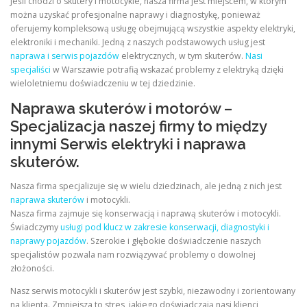
Jeśli chodzi o skutery i motocykle, nasza firma jest miejscem, w którym
można uzyskać profesjonalne naprawy i diagnostykę, ponieważ
oferujemy kompleksową usługę obejmującą wszystkie aspekty elektryki,
elektroniki i mechaniki. Jedną z naszych podstawowych usług jest
naprawa i serwis pojazdów
elektrycznych, w tym skuterów.
Nasi
specjaliści
w Warszawie potrafią wskazać problemy z elektryką dzięki
wieloletniemu doświadczeniu w tej dziedzinie.
Naprawa skuterów i motorów –
Specjalizacja naszej firmy to między
innymi Serwis elektryki i naprawa
skuterów.
Nasza firma specjalizuje się w wielu dziedzinach, ale jedną z nich jest
naprawa skuterów
i motocykli.
Nasza firma zajmuje się konserwacją i naprawą skuterów i motocykli.
Świadczymy
usługi pod klucz w zakresie konserwacji, diagnostyki i
naprawy pojazdów
. Szerokie i głębokie doświadczenie naszych
specjalistów pozwala nam rozwiązywać problemy o dowolnej
złożoności.
Nasz serwis motocykli i skuterów jest szybki, niezawodny i zorientowany
na klienta. Zmniejsza to stres, jakiego doświadczają nasi klienci,