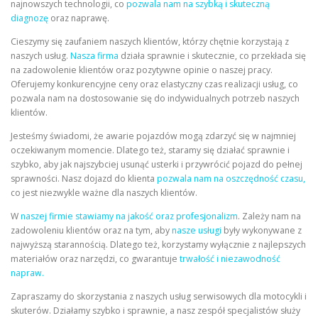
najnowszych technologii, co
pozwala nam na szybką i skuteczną
diagnozę
oraz naprawę.
Cieszymy się zaufaniem naszych klientów, którzy chętnie korzystają z
naszych usług.
Nasza firma
działa sprawnie i skutecznie, co przekłada się
na zadowolenie klientów oraz pozytywne opinie o naszej pracy.
Oferujemy konkurencyjne ceny oraz elastyczny czas realizacji usług, co
pozwala nam na dostosowanie się do indywidualnych potrzeb naszych
klientów.
Jesteśmy świadomi, że awarie pojazdów mogą zdarzyć się w najmniej
oczekiwanym momencie. Dlatego też, staramy się działać sprawnie i
szybko, aby jak najszybciej usunąć usterki i przywrócić pojazd do pełnej
sprawności. Nasz dojazd do klienta
pozwala nam na oszczędność czasu,
co jest niezwykle ważne dla naszych klientów.
W
naszej firmie stawiamy na jakość oraz profesjonalizm
. Zależy nam na
zadowoleniu klientów oraz na tym, aby
nasze usługi
były wykonywane z
najwyższą starannością. Dlatego też, korzystamy wyłącznie z najlepszych
materiałów oraz narzędzi, co gwarantuje
trwałość i niezawodność
napraw.
Zapraszamy do skorzystania z naszych usług serwisowych dla motocykli i
skuterów. Działamy szybko i sprawnie, a nasz zespół specjalistów służy