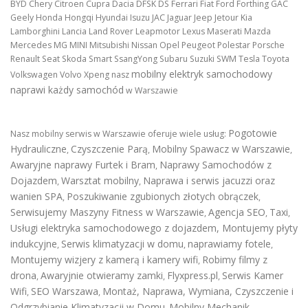
BYD Chery Citroen Cupra Dacia DFSK DS Ferrari Fiat Ford Forthing GAC
Geely Honda Hongqi Hyundai Isuzu JAC Jaguar Jeep Jetour Kia
Lamborghini Lancia Land Rover Leapmotor Lexus Maserati Mazda
Mercedes MG MINI Mitsubishi Nissan Opel Peugeot Polestar Porsche
Renault Seat Skoda Smart SsangYong Subaru Suzuki SWM Tesla Toyota
mobilny elektryk samochodowy
Volkswagen Volvo Xpeng nasz
naprawi każdy samochód
w Warszawie
Pogotowie
Nasz mobilny serwis w Warszawie oferuje wiele usług:
Hydrauliczne
Czyszczenie Parą
Mobilny Spawacz w Warszawie
,
,
,
Awaryjne naprawy Furtek i Bram
Naprawy Samochodów z
,
Dojazdem
Warsztat mobilny
Naprawa i serwis jacuzzi oraz
,
,
wanien SPA
Poszukiwanie zgubionych złotych obrączek
,
,
Serwisujemy Maszyny Fitness w Warszawie
Agencja SEO
Taxi
,
,
,
Usługi elektryka samochodowego z dojazdem
,
Montujemy płyty
indukcyjne
Serwis klimatyzacji w domu
naprawiamy fotele
,
,
,
Montujemy wizjery z kamerą i kamery wifi
Robimy filmy z
,
drona
Awaryjnie otwieramy zamki
Flyxpress.pl
Serwis Kamer
,
,
,
Wifi
SEO Warszawa
Montaż, Naprawa, Wymiana, Czyszczenie i
,
,
Odgrzybianie Klimatyzacji w Domu
Mobilny Mechanik
,