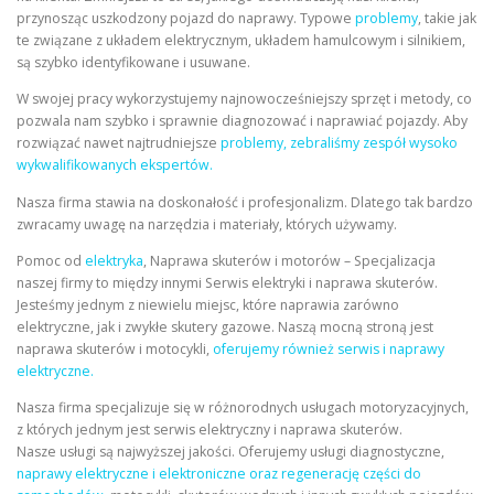
przynosząc uszkodzony pojazd do naprawy. Typowe
problemy
, takie jak
te związane z układem elektrycznym, układem hamulcowym i silnikiem,
są szybko identyfikowane i usuwane.
W swojej pracy wykorzystujemy najnowocześniejszy sprzęt i metody, co
pozwala nam szybko i sprawnie diagnozować i naprawiać pojazdy. Aby
rozwiązać nawet najtrudniejsze
problemy, zebraliśmy zespół wysoko
wykwalifikowanych ekspertów.
Nasza firma stawia na doskonałość i profesjonalizm. Dlatego tak bardzo
zwracamy uwagę na narzędzia i materiały, których używamy.
Pomoc od
elektryka
, Naprawa skuterów i motorów – Specjalizacja
naszej firmy to między innymi Serwis elektryki i naprawa skuterów.
Jesteśmy jednym z niewielu miejsc, które naprawia zarówno
elektryczne, jak i zwykłe skutery gazowe. Naszą mocną stroną jest
naprawa skuterów i motocykli,
oferujemy również serwis i naprawy
elektryczne.
Nasza firma specjalizuje się w różnorodnych usługach motoryzacyjnych,
z których jednym jest serwis elektryczny i naprawa skuterów.
Nasze usługi są najwyższej jakości. Oferujemy usługi diagnostyczne,
naprawy elektryczne i elektroniczne oraz regenerację części do