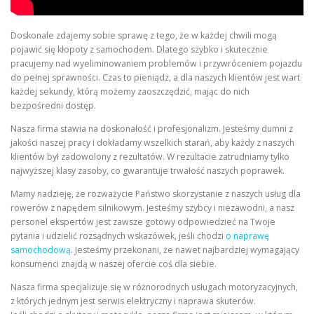
Doskonale zdajemy sobie sprawę z tego, że w każdej chwili mogą
pojawić się kłopoty z samochodem. Dlatego szybko i skutecznie
pracujemy nad wyeliminowaniem problemów i przywróceniem pojazdu
do pełnej sprawności. Czas to pieniądz, a dla naszych klientów jest wart
każdej sekundy, którą możemy zaoszczędzić, mając do nich
bezpośredni dostęp.
Nasza firma stawia na doskonałość i profesjonalizm. Jesteśmy dumni z
jakości naszej pracy i dokładamy wszelkich starań, aby każdy z naszych
klientów był zadowolony z rezultatów. W rezultacie zatrudniamy tylko
najwyższej klasy zasoby, co gwarantuje trwałość naszych poprawek.
Mamy nadzieję, że rozważycie Państwo skorzystanie z naszych usług dla
rowerów z napędem silnikowym. Jesteśmy szybcy i niezawodni, a nasz
personel ekspertów jest zawsze gotowy odpowiedzieć na Twoje
pytania i udzielić rozsądnych wskazówek, jeśli chodzi
o naprawę
samochodową
. Jesteśmy przekonani, że nawet najbardziej wymagający
konsumenci znajdą w naszej ofercie coś dla siebie.
Nasza firma specjalizuje się w różnorodnych usługach motoryzacyjnych,
z których jednym jest serwis elektryczny i naprawa skuterów.