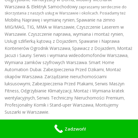
Warszawa & Elektryk Samochodowy
zapraszamy serdecznie do
skorzystania z naszych usług w Warszawie i okolicach. Posiadamy też
Mobilną Naprawę i wymianę rynien
Spawanie na zimno
,
MIG/MAG, TIG, MMA w Warszawie
Czyszczenie Laserem w
,
Warszawie
Czyszczenie naprawa, wymiana i montaż rynien
.
,
Usługi szlifierką kątową z Dojazdem
Spawanie i Naprawa
,
Kontenerów
Ogrodnik Warszawa
Spawacz z Dojazdem
Montaż
,
,
Jacuzi i Sauny
Serwis i wymiana wideodomofonów Warszawa
.
,
Wymiana zamków szyfrowych Warszawa
Smart Home
.
Automation Dubai
Zabezpieczenia Przed Dzikami
Montaż
.
,
okapów Warszawa
Zarządzanie nieruchomościami
.
luksusowymi
Zabezpieczenia Przed Ptakami
Serwis Maszyn
,
,
Fitness
Odgrzybianie Klimatyzacji
Montaż i Wymiana kratek
,
,
wentylacyjnych
Serwis Techniczny Nieruchomości Premium
,
,
Profesjonalny Komik i Stand-uper Warszawa
Montujemy
,
Suszarki w Warszawie
.
Dane firmy:
Zadzwoń!
Numer NIP 8792446683