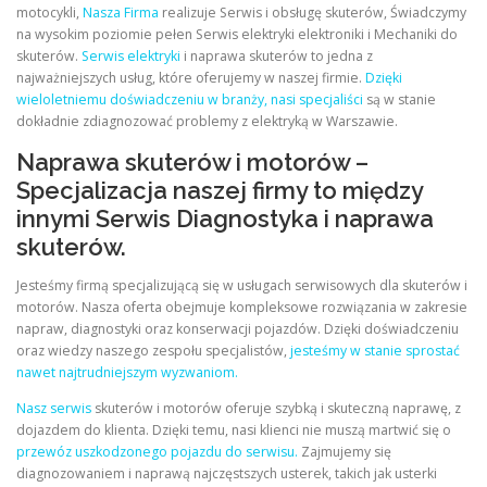
motocykli,
Nasza Firma
realizuje Serwis i obsługę skuterów, Świadczymy
na wysokim poziomie pełen Serwis elektryki elektroniki i Mechaniki do
skuterów.
Serwis elektryki
i naprawa skuterów to jedna z
najważniejszych usług, które oferujemy w naszej firmie.
Dzięki
wieloletniemu doświadczeniu w branży, nasi specjaliści
są w stanie
dokładnie zdiagnozować problemy z elektryką w Warszawie.
Naprawa skuterów i motorów –
Specjalizacja naszej firmy to między
innymi Serwis Diagnostyka i naprawa
skuterów.
Jesteśmy firmą specjalizującą się w usługach serwisowych dla skuterów i
motorów. Nasza oferta obejmuje kompleksowe rozwiązania w zakresie
napraw, diagnostyki oraz konserwacji pojazdów. Dzięki doświadczeniu
oraz wiedzy naszego zespołu specjalistów,
jesteśmy w stanie sprostać
nawet najtrudniejszym wyzwaniom.
Nasz serwis
skuterów i motorów oferuje szybką i skuteczną naprawę, z
dojazdem do klienta. Dzięki temu, nasi klienci nie muszą martwić się o
przewóz uszkodzonego pojazdu do serwisu.
Zajmujemy się
diagnozowaniem i naprawą najczęstszych usterek, takich jak usterki