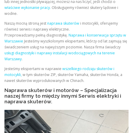
lub innej jednostki pływającej, możesz na nas liczyć, jeśli chodzi o
właściwe wykonanie pracy.
Obsługujemy również skutery lądowe i
wodne.
Naszą mocną stroną jest
naprawa skuterów
i motocykli, oferujemy
również serwis i naprawy elektryczne.
Przeprowadzamy pełną diagnostykę.
Naprawa i konserwacja sprzętu w
Warszawie
Jesteśmy wyszkolonymi ekspertami, którzy od lat zajmują się
świadczeniem usług na najwyższym poziomie. Nasza firma świadczy
usługi diagnostyki i naprawy instalacji wodociągowych na terenie
Warszawy
.
Jesteśmy ekspertami w naprawie
wszelkiego rodzaju skuterów i
motocykli,
w tym skuterów ZIP, skuterów Yamaha, skuterów Honda, a
nawet skuterów wyprodukowanych w Chinach.
Naprawa skuterów i motorów – Specjalizacja
naszej firmy to między innymi Serwis elektryki i
naprawa skuterów.