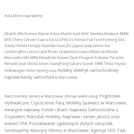
Auta które naprawimy:
Abarth Alfa Romeo Alpine Aston Martin Audi BAIC Bentley Bestune BMW
BYD Chery Citroen Cupra Dacia DFSK DS Ferrari Fiat Ford Forthing GAC
Geely Honda Hongqi Hyundai Isuzu JAC Jaguar Jeep Jetour Kia
Lamborghini Lancia Land Rover Leapmotor Lexus Maserati Mazda
Mercedes MG MINI Mitsubishi Nissan Opel Peugeot Polestar Porsche
Renault Seat Skoda Smart SsangYong Subaru Suzuki SWM Tesla Toyota
mobilny elektryk samochodowy
Volkswagen Volvo Xpeng nasz
naprawi każdy samochód
w Warszawie
Pogotowie
Nasz mobilny serwis w Warszawie oferuje wiele usług:
Hydrauliczne
Czyszczenie Parą
Mobilny Spawacz w Warszawie
,
,
,
Awaryjne naprawy Furtek i Bram
Naprawy Samochodów z
,
Dojazdem
Warsztat mobilny
Naprawa i serwis jacuzzi oraz
,
,
wanien SPA
Poszukiwanie zgubionych złotych obrączek
,
,
Serwisujemy Maszyny Fitness w Warszawie
Agencja SEO
Taxi
,
,
,