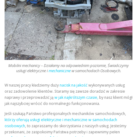
Mobilni mechanicy – Działamy na odpowiednim poziomie, Świadczymy
usługi elektryczne i
mechaniczne
w samochodach Osobowych.
W naszej pracy kładziemy duży
nacisk na jakość
wykonywanych usług
oraz zadowolenie klientów. Staramy się zawsze doradzić w zakresie
naprawy i przeprowadzić ją
w jak najkrótszym czasie,
by nasz klient mógł
jak najszybciej wrócić do normalnego funkcjonowania.
Jeśli szukają Państwo profesjonalnych mechaników samochodowych,
którzy oferują usługi elektryczne i mechaniczne w samochodach
osobowych
, to zapraszamy do skorzystania z naszych usług. Jesteśmy
przekonani, że zaspokoimy Państwa potrzeby i zapewnimy pełen