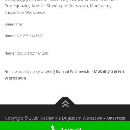
Profesjonalny Komik i Stand-uper Warszawa
Montujemy
,
Suszarki w Warszawie
.
Dane firmy:
Numer NIP 8792446683
Numer REGON 021161238
Ceidg
Mobilny Serwis
Firma przedsiębiorcy w
Konrad Wiśniewski -
Warszawa
Copyright © 2026 Mechanik z Dojazdem Warszawa
–
OnePress
theme by FameThemes
Zadzwoń!