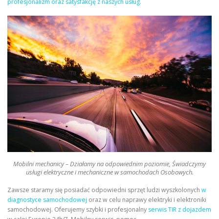
profesjonalizm oraz satysfakcję z naszych usług.
Mobilni mechanicy – Działamy na odpowiednim poziomie, Świadczymy
usługi elektryczne i mechaniczne w samochodach Osobowych.
Zawsze staramy się posiadać odpowiedni sprzęt ludzi wyszkolonych
w
diagnostyce samochodowej
oraz w celu naprawy elektryki i elektroniki
samochodowej. Oferujemy szybki i profesjonalny
serwis TIR z dojazdem