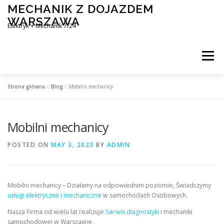
Skip
MECHANIK Z DOJAZDEM
to
WARSZAWA
content
Elektryk + Mechanik 7/24
Menu
Strona główna
»
Blog
»
Mobilni mechanicy
MOBILNY MECHANIK WARSZAWA
Mobilni mechanicy
ELEKTRYK SAMOCHODOWY
BLOG
KONTAKT
POSTED ON
MAY 3, 2023
BY
ADMIN
Mobilni mechanicy – Działamy na odpowiednim poziomie, Świadczymy
usługi elektryczne i mechaniczne
w samochodach Osobowych.
Nasza Firma od wielu lat realizuje
Serwis diagnostyki
i mechaniki
samochodowej w Warszawie.