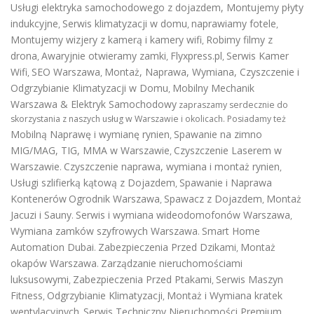
Usługi elektryka samochodowego z dojazdem
,
Montujemy płyty
indukcyjne
Serwis klimatyzacji w domu
naprawiamy fotele
,
,
,
Montujemy wizjery z kamerą i kamery wifi
Robimy filmy z
,
drona
Awaryjnie otwieramy zamki
Flyxpress.pl
Serwis Kamer
,
,
,
Wifi
SEO Warszawa
Montaż, Naprawa, Wymiana, Czyszczenie i
,
,
Odgrzybianie Klimatyzacji w Domu
Mobilny Mechanik
,
Warszawa & Elektryk Samochodowy
zapraszamy serdecznie do
skorzystania z naszych usług w Warszawie i okolicach. Posiadamy też
Mobilną Naprawę i wymianę rynien
Spawanie na zimno
,
MIG/MAG, TIG, MMA w Warszawie
Czyszczenie Laserem w
,
Warszawie
Czyszczenie naprawa, wymiana i montaż rynien
.
,
Usługi szlifierką kątową z Dojazdem
Spawanie i Naprawa
,
Kontenerów
Ogrodnik Warszawa
Spawacz z Dojazdem
Montaż
,
,
Jacuzi i Sauny
Serwis i wymiana wideodomofonów Warszawa
.
,
Wymiana zamków szyfrowych Warszawa
Smart Home
.
Automation Dubai
Zabezpieczenia Przed Dzikami
Montaż
.
,
okapów Warszawa
Zarządzanie nieruchomościami
.
luksusowymi
Zabezpieczenia Przed Ptakami
Serwis Maszyn
,
,
Fitness
Odgrzybianie Klimatyzacji
Montaż i Wymiana kratek
,
,
wentylacyjnych
Serwis Techniczny Nieruchomości Premium
,
,