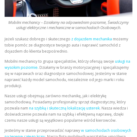
Mobilni mechanicy – Działamy na odpowiednim poziomie, Świadczymy
usługi elektryczne i mechaniczne w samochodach Osobowych.
Jeżeli szukasz dobrego i skutecznego
z dojazdem mechanika
możemy
tobie pomóc ze diagnostyce twojego auta i naprawić samochód z
dojazdem do klienta bezpośrednio.
Mobilni mechanicy to grupa specjalistów, którzy oferują swoje
usługi na
wysokim poziomie.
Działamy w branży motoryzacyjnej i specjalizujemy
się w naprawach oraz diagnostyce samochodowej. Jesteśmy w stanie
naprawić każdy model samochodu, niezależnie od jego marki i roku
produkcji.
Nasze usługi obejmują zarówno mechanikę, jak i elektrykę
samochodową. Posiadamy profesjonalny sprzęt diagnostyczny, który
pozwala nam
na szybką i skuteczną lokalizację usterek
. Nasza wiedza i
doświadczenie pozwala nam na szybką i efektywną naprawę, dzięki
czemu nasze usługi są wyjątkowo popularne wśród kierowców.
Jesteśmy w stanie przeprowadzić naprawy
w samochodach osobowych
na terenie całego kraju.
Nasza flota mobilnych warsztatów umożliwia