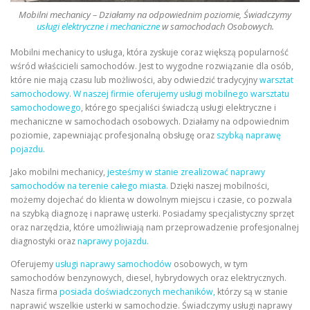
Mobilni mechanicy – Działamy na odpowiednim poziomie, Świadczymy
usługi elektryczne i mechaniczne
w samochodach Osobowych.
Mobilni mechanicy to usługa, która zyskuje coraz większą popularność
wśród właścicieli samochodów. Jest to wygodne rozwiązanie dla osób,
które nie mają czasu lub możliwości, aby odwiedzić tradycyjny
warsztat
samochodowy
.
W naszej firmie oferujemy usługi mobilnego warsztatu
samochodowego
, którego specjaliści świadczą usługi elektryczne i
mechaniczne w samochodach osobowych. Działamy na odpowiednim
poziomie, zapewniając profesjonalną obsługę oraz
szybką naprawę
pojazdu.
Jako mobilni mechanicy,
jesteśmy w stanie zrealizować naprawy
samochodów na terenie całego miasta.
Dzięki naszej mobilności,
możemy dojechać do klienta w dowolnym miejscu i czasie, co pozwala
na szybką diagnozę i naprawę usterki. Posiadamy specjalistyczny sprzęt
oraz narzędzia, które umożliwiają nam przeprowadzenie profesjonalnej
diagnostyki oraz
naprawy pojazdu.
Oferujemy
usługi naprawy samochodów
osobowych, w tym
samochodów benzynowych, diesel, hybrydowych oraz elektrycznych.
Nasza firma
posiada doświadczonych mechaników,
którzy są w stanie
naprawić wszelkie usterki w samochodzie. Świadczymy usługi naprawy