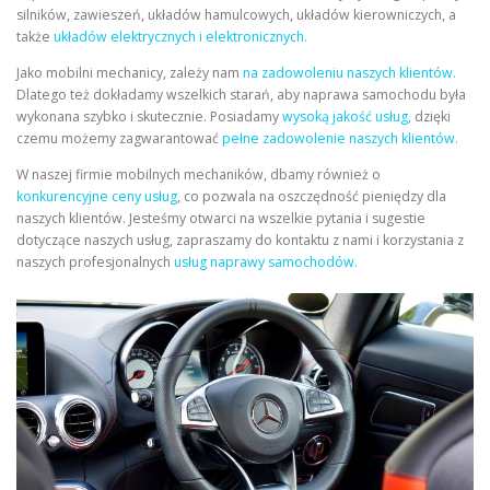
silników, zawieszeń, układów hamulcowych, układów kierowniczych, a
także
układów elektrycznych i elektronicznych.
Jako mobilni mechanicy, zależy nam
na zadowoleniu naszych klientów.
Dlatego też dokładamy wszelkich starań, aby naprawa samochodu była
wykonana szybko i skutecznie. Posiadamy
wysoką jakość usług,
dzięki
czemu możemy zagwarantować
pełne zadowolenie naszych klientów.
W naszej firmie mobilnych mechaników, dbamy również o
konkurencyjne ceny usług
, co pozwala na oszczędność pieniędzy dla
naszych klientów. Jesteśmy otwarci na wszelkie pytania i sugestie
dotyczące naszych usług, zapraszamy do kontaktu z nami i korzystania z
naszych profesjonalnych
usług naprawy samochodów.