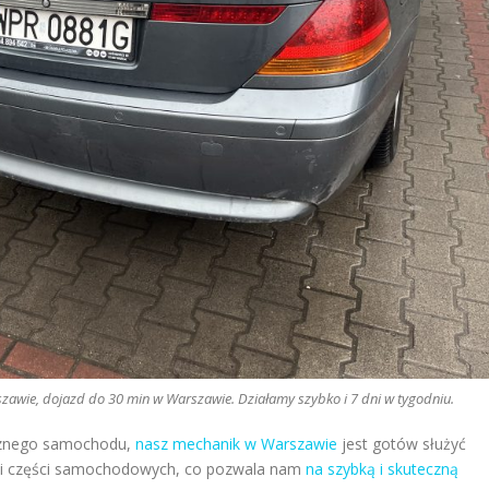
awie, dojazd do 30 min w Warszawie. Działamy szybko i 7 dni w tygodniu.
icznego samochodu,
nasz mechanik w Warszawie
jest gotów służyć
i części samochodowych, co pozwala nam
na szybką i skuteczną