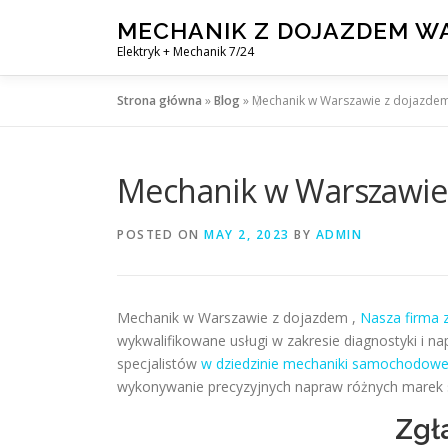
Skip
MECHANIK Z DOJAZDEM 
to
Elektryk + Mechanik 7/24
content
Strona główna
»
Blog
»
Mechanik w Warszawie z dojazde
Mechanik w Warszawie
POSTED ON
MAY 2, 2023
BY
ADMIN
Mechanik w Warszawie z dojazdem ,
Nasza firma
wykwalifikowane usługi w zakresie diagnostyki i 
specjalistów
w dziedzinie mechaniki samochodowe
wykonywanie precyzyjnych napraw różnych mare
Zgł