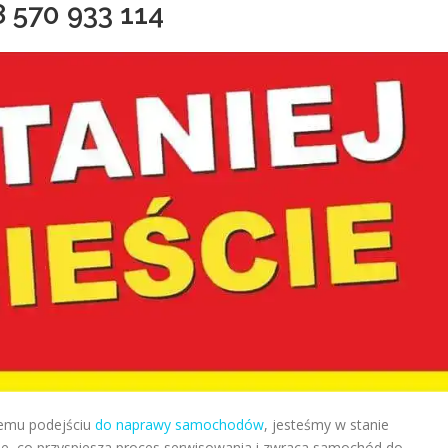
8
570 933 114
nemu podejściu
do naprawy samochodów
, jesteśmy w stanie
, co przyspiesza proces serwisowania i zwraca samochód do