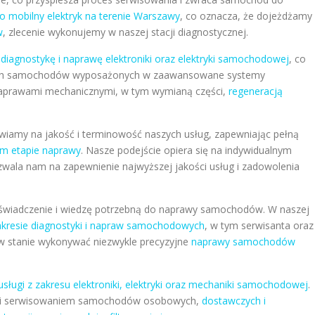
o mobilny elektryk na terenie Warszawy
, co oznacza, że dojeżdżamy
w
, zlecenie wykonujemy w naszej stacji diagnostycznej.
i
diagnostykę i naprawę elektroniki oraz elektryki samochodowej
, co
snych samochodów wyposażonych w zaawansowane systemy
 naprawami mechanicznymi, w tym wymianą części,
regeneracją
wiamy na jakość i terminowość naszych usług, zapewniając pełną
ym etapie naprawy
. Nasze podejście opiera się na indywidualnym
ozwala nam na zapewnienie najwyższej jakości usług i zadowolenia
oświadczenie i wiedzę potrzebną do naprawy samochodów. W naszej
akresie diagnostyki i napraw samochodowych
, w tym serwisanta oraz
w stanie wykonywać niezwykle precyzyjne
naprawy samochodów
sługi z zakresu elektroniki, elektryki oraz mechaniki samochodowej
.
ą i serwisowaniem samochodów osobowych,
dostawczych i