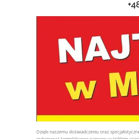
+4
Dzięki naszemu doświadczeniu oraz specjalistycz
wykonywać kompleksowe naprawy w krótkim czasie