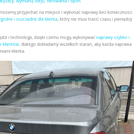
tyzacji, wymianą oleju, filtrowania i opon.
e możemy przyjechać na miejsce i wykonać naprawy bez konieczności
ygodne i oszczędne dla klienta
, który nie musi tracić czasu i pieniędzy
dzi i technologii, dzięki czemu mogą wykonywać
naprawy szybko i
e klientów
, dlatego dokładamy wszelkich starań, aby każda naprawa
iami klienta.