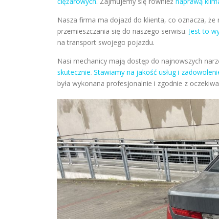
ciężarowych
. Zajmujemy się również
naprawą klima
Nasza firma ma dojazd do klienta, co oznacza, ż
przemieszczania się do naszego serwisu.
Jest to w
na transport swojego pojazdu.
Nasi mechanicy mają dostęp do najnowszych narzę
skutecznie
.
Stawiamy na jakość usług i zadowoleni
była wykonana profesjonalnie i zgodnie z oczekiwan