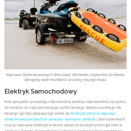
Naprawa Skuterów wodnych Warszawa, Mechanik z dojazdem do klienta,
oferujemy wiele możliwości w stolicy naszego kraju.
Elektryk Samochodowy
Nasi specjaliści posiadają odpowiednią wiedzę odpowiednie narzędzia
do serwisu do naprawy twojego jachtu twojego skutera wodnego lub
twojego sprzętu pływającego wiele lat
doświadczenia w naprawy
silników dwusuwowych w serwisie i wymianie silników
czterosuwowych
oraz w naprawie elektryki w twoim skuterze wodnym pomogła nam w
zdobyciu dużego doświadczenia odnośnie bezpośredniej współpracy