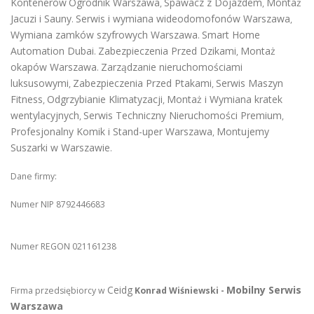
Kontenerów
Ogrodnik Warszawa
Spawacz z Dojazdem
Montaż
,
,
Jacuzi i Sauny
Serwis i wymiana wideodomofonów Warszawa
.
,
Wymiana zamków szyfrowych Warszawa
Smart Home
.
Automation Dubai
Zabezpieczenia Przed Dzikami
Montaż
.
,
okapów Warszawa
Zarządzanie nieruchomościami
.
luksusowymi
Zabezpieczenia Przed Ptakami
Serwis Maszyn
,
,
Fitness
Odgrzybianie Klimatyzacji
Montaż i Wymiana kratek
,
,
wentylacyjnych
Serwis Techniczny Nieruchomości Premium
,
,
Profesjonalny Komik i Stand-uper Warszawa
Montujemy
,
Suszarki w Warszawie
.
Dane firmy:
Numer NIP 8792446683
Numer REGON 021161238
Ceidg
Mobilny Serwis
Firma przedsiębiorcy w
Konrad Wiśniewski -
Warszawa