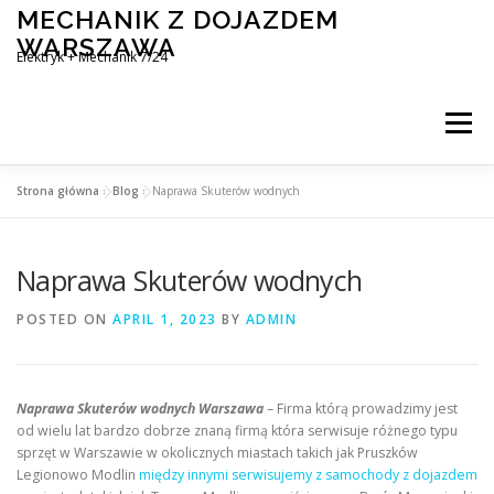
Skip
MECHANIK Z DOJAZDEM
to
WARSZAWA
content
Elektryk + Mechanik 7/24
Menu
Strona główna
»
Blog
»
Naprawa Skuterów wodnych
MOBILNY MECHANIK WARSZAWA
Naprawa Skuterów wodnych
ELEKTRYK SAMOCHODOWY
BLOG
KONTAKT
POSTED ON
APRIL 1, 2023
BY
ADMIN
Naprawa Skuterów wodnych Warszawa
– Firma którą prowadzimy jest
od wielu lat bardzo dobrze znaną firmą która serwisuje różnego typu
sprzęt w Warszawie w okolicznych miastach takich jak Pruszków
Legionowo Modlin
między innymi serwisujemy z samochody z dojazdem