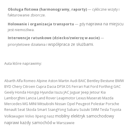
Obsługa flotowa (harmonogramy, raporty)
— cykliczne wizyty i
fakturowanie zbiorcze.
naprawa na miejscu
Holowanie i organizacja transportu
— gdy
jest niemożliwa.
Interwencje ratunkowe (dziecko/zwierzę w aucie)
—
współpraca ze służbami
priorytetowe działania i
.
Auta które naprawimy:
Abarth Alfa Romeo Alpine Aston Martin Audi BAIC Bentley Bestune BMW
BYD Chery Citroen Cupra Dacia DFSK DS Ferrari Fiat Ford Forthing GAC
Geely Honda Hongqi Hyundai Isuzu JAC Jaguar Jeep Jetour Kia
Lamborghini Lancia Land Rover Leapmotor Lexus Maserati Mazda
Mercedes MG MINI Mitsubishi Nissan Opel Peugeot Polestar Porsche
Renault Seat Skoda Smart SsangYong Subaru Suzuki SWM Tesla Toyota
mobilny elektryk samochodowy
Volkswagen Volvo Xpeng nasz
naprawi każdy samochód
w Warszawie