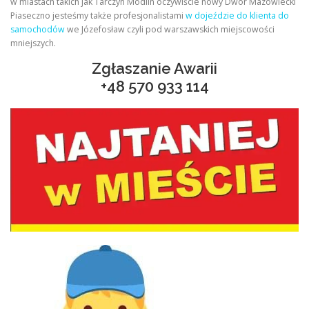
w miastach takich jak Tarczyn Modlin oczywiście nowy Dwór Mazowiecki
Piaseczno jesteśmy także profesjonalistami
w dojeździe do klienta do
samochodów
we Józefosław czyli pod warszawskich miejscowości
mniejszych.
Zgłaszanie Awarii
+48
570 933 114