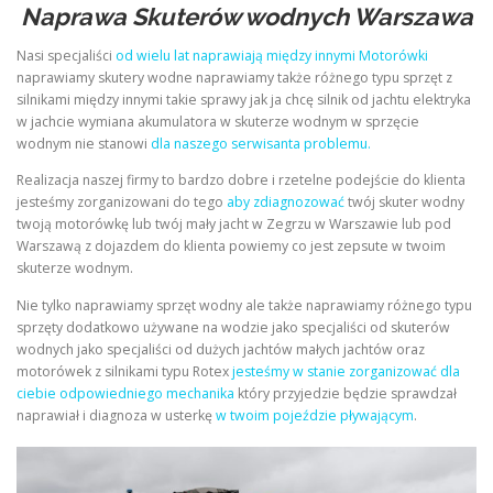
Naprawa Skuterów wodnych Warszawa
Nasi specjaliści
od wielu lat naprawiają między innymi Motorówki
naprawiamy skutery wodne naprawiamy także różnego typu sprzęt z
silnikami między innymi takie sprawy jak ja chcę silnik od jachtu elektryka
w jachcie wymiana akumulatora w skuterze wodnym w sprzęcie
wodnym nie stanowi
dla naszego serwisanta problemu.
Realizacja naszej firmy to bardzo dobre i rzetelne podejście do klienta
jesteśmy zorganizowani do tego
aby zdiagnozować
twój skuter wodny
twoją motorówkę lub twój mały jacht w Zegrzu w Warszawie lub pod
Warszawą z dojazdem do klienta powiemy co jest zepsute w twoim
skuterze wodnym.
Nie tylko naprawiamy sprzęt wodny ale także naprawiamy różnego typu
sprzęty dodatkowo używane na wodzie jako specjaliści od skuterów
wodnych jako specjaliści od dużych jachtów małych jachtów oraz
motorówek z silnikami typu Rotex
jesteśmy w stanie zorganizować dla
ciebie odpowiedniego mechanika
który przyjedzie będzie sprawdzał
naprawiał i diagnoza w usterkę
w twoim pojeździe pływającym
.