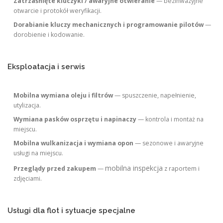
Zatrzaśnięte kluczyki / awaryjne otwieranie
— bezinwazyjne
otwarcie i protokół weryfikacji.
Dorabianie kluczy mechanicznych i programowanie pilotów
—
dorobienie i kodowanie.
Eksploatacja i serwis
Mobilna wymiana oleju i filtrów
— spuszczenie, napełnienie,
utylizacja.
Wymiana pasków osprzętu i napinaczy
— kontrola i montaż na
miejscu.
Mobilna wulkanizacja i wymiana opon
— sezonowe i awaryjne
usługi na miejscu.
mobilna inspekcja
Przeglądy przed zakupem
—
z raportem i
zdjęciami.
Usługi dla flot i sytuacje specjalne