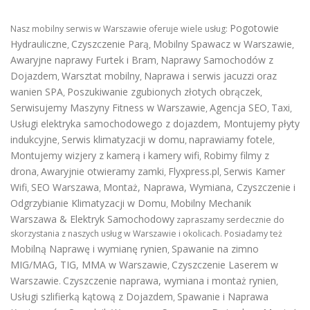
Pogotowie
Nasz mobilny serwis w Warszawie oferuje wiele usług:
Hydrauliczne
Czyszczenie Parą
Mobilny Spawacz w Warszawie
,
,
,
Awaryjne naprawy Furtek i Bram
Naprawy Samochodów z
,
Dojazdem
Warsztat mobilny
Naprawa i serwis jacuzzi oraz
,
,
wanien SPA
Poszukiwanie zgubionych złotych obrączek
,
,
Serwisujemy Maszyny Fitness w Warszawie
Agencja SEO
Taxi
,
,
,
Usługi elektryka samochodowego z dojazdem
,
Montujemy płyty
indukcyjne
Serwis klimatyzacji w domu
naprawiamy fotele
,
,
,
Montujemy wizjery z kamerą i kamery wifi
Robimy filmy z
,
drona
Awaryjnie otwieramy zamki
Flyxpress.pl
Serwis Kamer
,
,
,
Wifi
SEO Warszawa
Montaż, Naprawa, Wymiana, Czyszczenie i
,
,
Odgrzybianie Klimatyzacji w Domu
Mobilny Mechanik
,
Warszawa & Elektryk Samochodowy
zapraszamy serdecznie do
skorzystania z naszych usług w Warszawie i okolicach. Posiadamy też
Mobilną Naprawę i wymianę rynien
Spawanie na zimno
,
MIG/MAG, TIG, MMA w Warszawie
Czyszczenie Laserem w
,
Warszawie
Czyszczenie naprawa, wymiana i montaż rynien
.
,
Usługi szlifierką kątową z Dojazdem
Spawanie i Naprawa
,