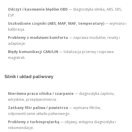
Odczyt i kasowanie błędów OBD
— diagnostyka silnika, ABS, SRS,
ESP.
Uszkodzone czujniki (ABS, MAP, MAF, temperatury)
— wymiana i
kalibracja.
Problemy z modułami komfortu
— naprawa modułów, resety i
adaptacje.
Błędy komunikacji CAN/LIN
— lokalizacja przerwy i naprawa
magistrali.
Silnik i układ paliwowy
Nierówna praca silnika / szarpanie
— diagnostyka zapłonu,
wtrysków, przepływomierza.
Zatkany filtr paliwa / powietrza
— wymiana filtrów,
odpowietrzanie układu paliwowego.
Problemy z turbosprężarką
— objawy, wstępna diagnostyka i
rekomendacje.