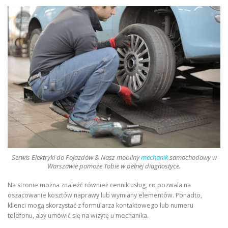
Serwis Elektryki do Pojazdów & Nasz mobilny
mechanik
samochodowy w
Warszawie pomoże Tobie w pełnej diagnostyce.
Na stronie można znaleźć również cennik usług, co pozwala na
oszacowanie kosztów naprawy lub wymiany elementów. Ponadto,
klienci mogą skorzystać z formularza kontaktowego lub numeru
telefonu, aby umówić się na wizytę u mechanika.