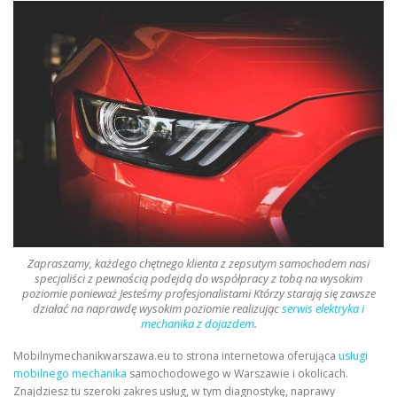
Zapraszamy, każdego chętnego klienta z zepsutym samochodem nasi
specjaliści z pewnością podejdą do współpracy z tobą na wysokim
poziomie ponieważ Jesteśmy profesjonalistami Którzy starają się zawsze
działać na naprawdę wysokim poziomie realizując
serwis elektryka i
mechanika z dojazdem
.
Mobilnymechanikwarszawa.eu to strona internetowa oferująca
usługi
mobilnego mechanika
samochodowego w Warszawie i okolicach.
Znajdziesz tu szeroki zakres usług, w tym diagnostykę, naprawy