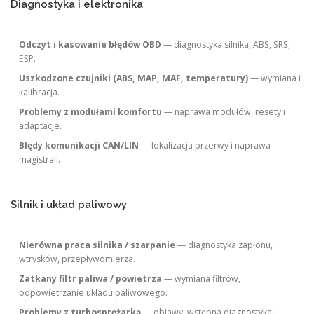
Diagnostyka i elektronika
Odczyt i kasowanie błędów OBD
— diagnostyka silnika, ABS, SRS,
ESP.
Uszkodzone czujniki (ABS, MAP, MAF, temperatury)
— wymiana i
kalibracja.
Problemy z modułami komfortu
— naprawa modułów, resety i
adaptacje.
Błędy komunikacji CAN/LIN
— lokalizacja przerwy i naprawa
magistrali.
Silnik i układ paliwowy
Nierówna praca silnika / szarpanie
— diagnostyka zapłonu,
wtrysków, przepływomierza.
Zatkany filtr paliwa / powietrza
— wymiana filtrów,
odpowietrzanie układu paliwowego.
Problemy z turbosprężarką
— objawy, wstępna diagnostyka i