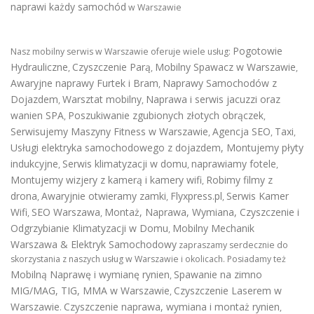
naprawi każdy samochód
w Warszawie
Pogotowie
Nasz mobilny serwis w Warszawie oferuje wiele usług:
Hydrauliczne
Czyszczenie Parą
Mobilny Spawacz w Warszawie
,
,
,
Awaryjne naprawy Furtek i Bram
Naprawy Samochodów z
,
Dojazdem
Warsztat mobilny
Naprawa i serwis jacuzzi oraz
,
,
wanien SPA
Poszukiwanie zgubionych złotych obrączek
,
,
Serwisujemy Maszyny Fitness w Warszawie
Agencja SEO
Taxi
,
,
,
Usługi elektryka samochodowego z dojazdem
,
Montujemy płyty
indukcyjne
Serwis klimatyzacji w domu
naprawiamy fotele
,
,
,
Montujemy wizjery z kamerą i kamery wifi
Robimy filmy z
,
drona
Awaryjnie otwieramy zamki
Flyxpress.pl
Serwis Kamer
,
,
,
Wifi
SEO Warszawa
Montaż, Naprawa, Wymiana, Czyszczenie i
,
,
Odgrzybianie Klimatyzacji w Domu
Mobilny Mechanik
,
Warszawa & Elektryk Samochodowy
zapraszamy serdecznie do
skorzystania z naszych usług w Warszawie i okolicach. Posiadamy też
Mobilną Naprawę i wymianę rynien
Spawanie na zimno
,
MIG/MAG, TIG, MMA w Warszawie
Czyszczenie Laserem w
,
Warszawie
Czyszczenie naprawa, wymiana i montaż rynien
.
,