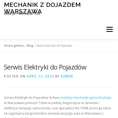
Skip
MECHANIK Z DOJAZDEM
to
WARSZAWA
content
Elektryk + Mechanik 7/24
Menu
Strona główna
»
Blog
»
Serwis Elektryki do Pojazdów
MOBILNY MECHANIK WARSZAWA
Serwis Elektryki do Pojazdów
ELEKTRYK SAMOCHODOWY
BLOG
KONTAKT
POSTED ON
APRIL 12, 2023
BY
ADMIN
Serwis Elektryki do Pojazdów & Nasz
mobilny mechanik samochodowy
w Warszawie pomoże Tobie w pełnej diagnostyce w serwisie i
elektryce twojego samochodu, nasi specjaliści Na 100% pomogą tobie
że ogarnięciu bezpośrednio serwisu twojego auta w Warszawie z