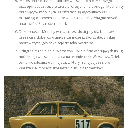
Profesjonalne usługi – Mobilny warsztat to nie tylko wygoda i
oszczędność czasu, ale także profesjonalna obsługa. Mechanicy
pracujący w mobilnych warsztatach są wykwalifikowani i
posiadają odpowiednie doświadczenie, aby zdiagnozować i
naprawić każdy rodzaj usterki.
Dostępność – Mobilny warsztat jest dostępny dla klientów
przez całą dobę, co oznacza, że ​​możesz skorzystać z usług
naprawczych, gdy tylko zajdzie taka potrzeba.
Usługi na terenie całej Warszawy – Wiele firm oferujących usługi
mobilnego warsztatu, działa na terenie całej Warszawy. Dzięki
temu niezależnie od miejsca, w którym znajdujesz się w
Warszawie, możesz skorzystać z usług naprawczych.