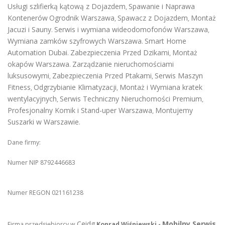
Usługi szlifierką kątową z Dojazdem
Spawanie i Naprawa
,
Kontenerów
Ogrodnik Warszawa
Spawacz z Dojazdem
Montaż
,
,
Jacuzi i Sauny
Serwis i wymiana wideodomofonów Warszawa
.
,
Wymiana zamków szyfrowych Warszawa
Smart Home
.
Automation Dubai
Zabezpieczenia Przed Dzikami
Montaż
.
,
okapów Warszawa
Zarządzanie nieruchomościami
.
luksusowymi
Zabezpieczenia Przed Ptakami
Serwis Maszyn
,
,
Fitness
Odgrzybianie Klimatyzacji
Montaż i Wymiana kratek
,
,
wentylacyjnych
Serwis Techniczny Nieruchomości Premium
,
,
Profesjonalny Komik i Stand-uper Warszawa
Montujemy
,
Suszarki w Warszawie
.
Dane firmy:
Numer NIP 8792446683
Numer REGON 021161238
Ceidg
Mobilny Serwis
Firma przedsiębiorcy w
Konrad Wiśniewski -