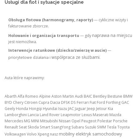
Usługi dla flot i sytuacje specjalne
Obsługa flotowa (harmonogramy, raporty)
— cykliczne wizyty i
fakturowanie zbiorcze.
naprawa na miejscu
Holowanie i organizacja transportu
— gdy
jest niemożliwa.
Interwencje ratunkowe (dziecko/zwierzę w aucie)
—
współpraca ze służbami
priorytetowe działania i
.
Auta które naprawimy:
Abarth Alfa Romeo Alpine Aston Martin Audi BAIC Bentley Bestune BMW
BYD Chery Citroen Cupra Dacia DFSK DS Ferrari Fiat Ford Forthing GAC
Geely Honda Hongqi Hyundai Isuzu JAC Jaguar Jeep Jetour Kia
Lamborghini Lancia Land Rover Leapmotor Lexus Maserati Mazda
Mercedes MG MINI Mitsubishi Nissan Opel Peugeot Polestar Porsche
Renault Seat Skoda Smart SsangYong Subaru Suzuki SWM Tesla Toyota
mobilny elektryk samochodowy
Volkswagen Volvo Xpeng nasz