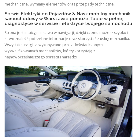
mechaniczne, wymiany elementów oraz przeglądy techniczne.
Serwis Elektryki do Pojazdów & Nasz mobilny mechanik
samochodowy w Warszawie pomoże Tobie w pełnej
diagnostyce w serwisie i elektryce twojego samochodu
Strona jest intuicyjna i łatwa w nawigacji, dzięki czemu możesz szybko i
łatwo znaleźć potrzebne informacje oraz skorzystać z usług mechanika.
Wszystkie usługi są wykonywane przez doświadczonych i
wykwalifikowanych mechaników, którzy korzystają z
najnowocześniejszego sprzętu i narzędzi.