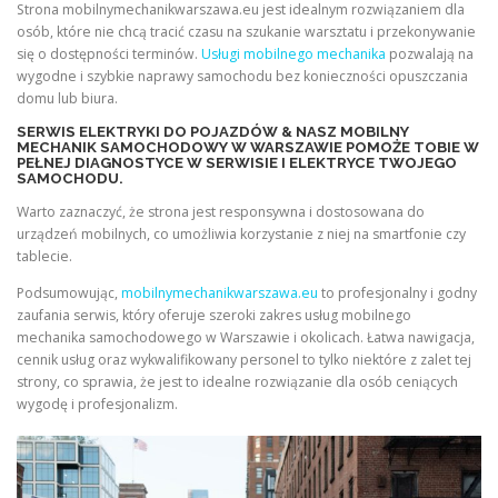
Strona mobilnymechanikwarszawa.eu jest idealnym rozwiązaniem dla
osób, które nie chcą tracić czasu na szukanie warsztatu i przekonywanie
się o dostępności terminów.
Usługi mobilnego mechanika
pozwalają na
wygodne i szybkie naprawy samochodu bez konieczności opuszczania
domu lub biura.
SERWIS ELEKTRYKI DO POJAZDÓW & NASZ MOBILNY
MECHANIK SAMOCHODOWY W WARSZAWIE POMOŻE TOBIE W
PEŁNEJ DIAGNOSTYCE W SERWISIE I ELEKTRYCE TWOJEGO
SAMOCHODU.
Warto zaznaczyć, że strona jest responsywna i dostosowana do
urządzeń mobilnych, co umożliwia korzystanie z niej na smartfonie czy
tablecie.
Podsumowując,
mobilnymechanikwarszawa.eu
to profesjonalny i godny
zaufania serwis, który oferuje szeroki zakres usług mobilnego
mechanika samochodowego w Warszawie i okolicach. Łatwa nawigacja,
cennik usług oraz wykwalifikowany personel to tylko niektóre z zalet tej
strony, co sprawia, że jest to idealne rozwiązanie dla osób ceniących
wygodę i profesjonalizm.