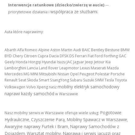
Interwencje ratunkowe (dziecko/zwierzę w aucie)
—
współpraca ze służbami
priorytetowe działania i
.
Auta które naprawimy:
Abarth Alfa Romeo Alpine Aston Martin Audi BAIC Bentley Bestune BMW
BYD Chery Citroen Cupra Dacia DFSK DS Ferrari Fiat Ford Forthing GAC
Geely Honda Hongqi Hyundai Isuzu JAC Jaguar Jeep Jetour Kia
Lamborghini Lancia Land Rover Leapmotor Lexus Maserati Mazda
Mercedes MG MINI Mitsubishi Nissan Opel Peugeot Polestar Porsche
Renault Seat Skoda Smart SsangYong Subaru Suzuki SWM Tesla Toyota
mobilny elektryk samochodowy
Volkswagen Volvo Xpeng nasz
naprawi każdy samochód
w Warszawie
Pogotowie
Nasz mobilny serwis w Warszawie oferuje wiele usług:
Hydrauliczne
Czyszczenie Parą
Mobilny Spawacz w Warszawie
,
,
,
Awaryjne naprawy Furtek i Bram
Naprawy Samochodów z
,
Dojazdem
Warsztat mobilny
Naprawa i serwis jacuzzi oraz
,
,