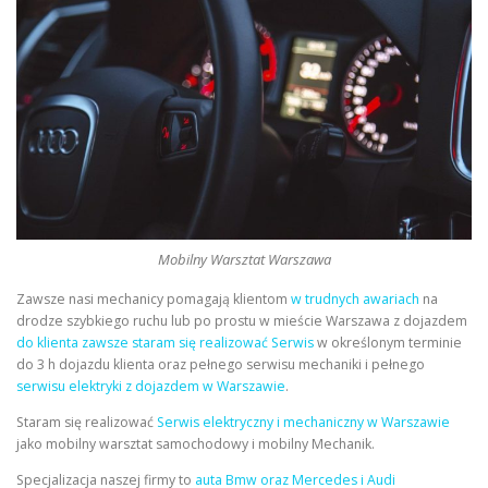
Mobilny Warsztat Warszawa
Zawsze nasi mechanicy pomagają klientom
w trudnych awariach
na
drodze szybkiego ruchu lub po prostu w mieście Warszawa z dojazdem
do klienta zawsze staram się realizować Serwis
w określonym terminie
do 3 h dojazdu klienta oraz pełnego serwisu mechaniki i pełnego
serwisu elektryki z dojazdem w Warszawie
.
Staram się realizować
Serwis elektryczny i mechaniczny w Warszawie
jako mobilny warsztat samochodowy i mobilny Mechanik.
Specjalizacja naszej firmy to
auta Bmw oraz Mercedes i Audi