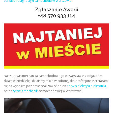
serwisu i diagnostyki samochodu w Warszawie.
Zgłaszanie Awarii
+48
570 933 114
Nasz Serwis mechanika samochodowego w Warszawie z dojazdem
działa w niedzielę i działamy także w sobotę jako profesjonaliści staram
się na wysokim poziomie realizować pełen
Serwis elektryki elektroniki
i
pełen
Serwis mechaniki
samochodowej w Warszawie.