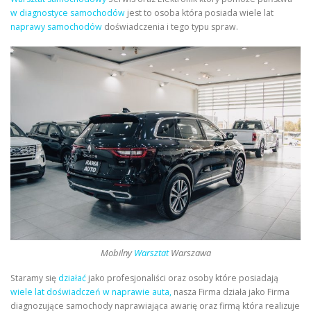
w diagnostyce samochodów
jest to osoba która posiada wiele lat
naprawy samochodów
doświadczenia i tego typu spraw.
Mobilny
Warsztat
Warszawa
Staramy się
działać
jako profesjonaliści oraz osoby które posiadają
wiele lat doświadczeń w naprawie auta,
nasza Firma działa jako Firma
diagnozujące samochody naprawiająca awarię oraz firmą która realizuje