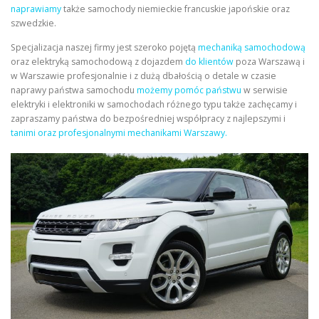
naprawiamy
także samochody niemieckie francuskie japońskie oraz
szwedzkie.
Specjalizacja naszej firmy jest szeroko pojętą
mechaniką samochodową
oraz elektryką samochodową z dojazdem
do klientów
poza Warszawą i
w Warszawie profesjonalnie i z dużą dbałością o detale w czasie
naprawy państwa samochodu
możemy pomóc państwu
w serwisie
elektryki i elektroniki w samochodach różnego typu także zachęcamy i
zapraszamy państwa do bezpośredniej współpracy z najlepszymi i
tanimi oraz profesjonalnymi mechanikami Warszawy.