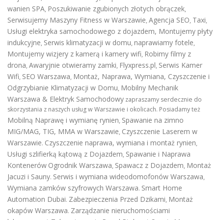
wanien SPA
Poszukiwanie zgubionych złotych obrączek
,
,
Serwisujemy Maszyny Fitness w Warszawie
Agencja SEO
Taxi
,
,
,
Usługi elektryka samochodowego z dojazdem
,
Montujemy płyty
indukcyjne
Serwis klimatyzacji w domu
naprawiamy fotele
,
,
,
Montujemy wizjery z kamerą i kamery wifi
Robimy filmy z
,
drona
Awaryjnie otwieramy zamki
Flyxpress.pl
Serwis Kamer
,
,
,
Wifi
SEO Warszawa
Montaż, Naprawa, Wymiana, Czyszczenie i
,
,
Odgrzybianie Klimatyzacji w Domu
Mobilny Mechanik
,
Warszawa & Elektryk Samochodowy
zapraszamy serdecznie do
skorzystania z naszych usług w Warszawie i okolicach. Posiadamy też
Mobilną Naprawę i wymianę rynien
Spawanie na zimno
,
MIG/MAG, TIG, MMA w Warszawie
Czyszczenie Laserem w
,
Warszawie
Czyszczenie naprawa, wymiana i montaż rynien
.
,
Usługi szlifierką kątową z Dojazdem
Spawanie i Naprawa
,
Kontenerów
Ogrodnik Warszawa
Spawacz z Dojazdem
Montaż
,
,
Jacuzi i Sauny
Serwis i wymiana wideodomofonów Warszawa
.
,
Wymiana zamków szyfrowych Warszawa
Smart Home
.
Automation Dubai
Zabezpieczenia Przed Dzikami
Montaż
.
,
okapów Warszawa
Zarządzanie nieruchomościami
.