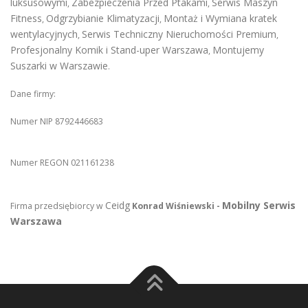
luksusowymi
Zabezpieczenia Przed Ptakami
Serwis Maszyn
,
,
Fitness
Odgrzybianie Klimatyzacji
Montaż i Wymiana kratek
,
,
wentylacyjnych
Serwis Techniczny Nieruchomości Premium
,
,
Profesjonalny Komik i Stand-uper Warszawa
Montujemy
,
Suszarki w Warszawie
.
Dane firmy:
Numer NIP 8792446683
Numer REGON 021161238
Ceidg
Mobilny Serwis
Firma przedsiębiorcy w
Konrad Wiśniewski -
Warszawa