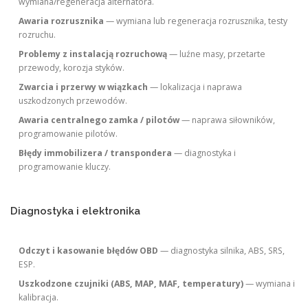
wymiana/regeneracja alternatora.
Awaria rozrusznika
— wymiana lub regeneracja rozrusznika, testy
rozruchu.
Problemy z instalacją rozruchową
— luźne masy, przetarte
przewody, korozja styków.
Zwarcia i przerwy w wiązkach
— lokalizacja i naprawa
uszkodzonych przewodów.
Awaria centralnego zamka / pilotów
— naprawa siłowników,
programowanie pilotów.
Błędy immobilizera / transpondera
— diagnostyka i
programowanie kluczy.
Diagnostyka i elektronika
Odczyt i kasowanie błędów OBD
— diagnostyka silnika, ABS, SRS,
ESP.
Uszkodzone czujniki (ABS, MAP, MAF, temperatury)
— wymiana i
kalibracja.