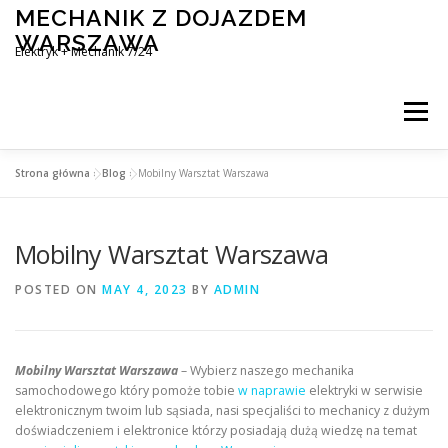
Skip
MECHANIK Z DOJAZDEM
to
WARSZAWA
content
Elektryk + Mechanik 7/24
Menu
Strona główna
»
Blog
»
Mobilny Warsztat Warszawa
MOBILNY MECHANIK WARSZAWA
Mobilny Warsztat Warszawa
ELEKTRYK SAMOCHODOWY
BLOG
KONTAKT
POSTED ON
MAY 4, 2023
BY
ADMIN
Mobilny Warsztat Warszawa
– Wybierz naszego mechanika
samochodowego który pomoże tobie
w naprawie
elektryki w serwisie
elektronicznym twoim lub sąsiada, nasi specjaliści to mechanicy z dużym
doświadczeniem i elektronice którzy posiadają dużą wiedzę na temat