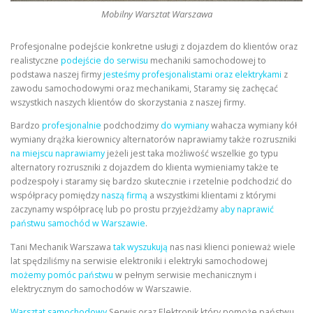
Mobilny Warsztat Warszawa
Profesjonalne podejście konkretne usługi z dojazdem do klientów oraz
realistyczne
podejście do serwisu
mechaniki samochodowej to
podstawa naszej firmy
jesteśmy profesjonalistami oraz elektrykami
z
zawodu samochodowymi oraz mechanikami, Staramy się zachęcać
wszystkich naszych klientów do skorzystania z naszej firmy.
Bardzo
profesjonalnie
podchodzimy
do wymiany
wahacza wymiany kół
wymiany drążka kierownicy alternatorów naprawiamy także rozruszniki
na miejscu naprawiamy
jeżeli jest taka możliwość wszelkie go typu
alternatory rozruszniki z dojazdem do klienta wymieniamy także te
podzespoły i staramy się bardzo skutecznie i rzetelnie podchodzić do
współpracy pomiędzy
naszą firmą
a wszystkimi klientami z którymi
zaczynamy współpracę lub po prostu przyjeżdżamy
aby naprawić
państwu samochód w Warszawie
.
Tani Mechanik Warszawa
tak wyszukują
nas nasi klienci ponieważ wiele
lat spędziliśmy na serwisie elektroniki i elektryki samochodowej
możemy pomóc państwu
w pełnym serwisie mechanicznym i
elektrycznym do samochodów w Warszawie.
Warsztat samochodowy
Serwis oraz Elektronik który pomoże państwu