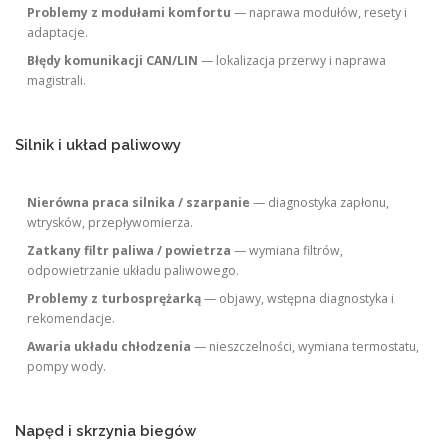
Problemy z modułami komfortu
— naprawa modułów, resety i
adaptacje.
Błędy komunikacji CAN/LIN
— lokalizacja przerwy i naprawa
magistrali.
Silnik i układ paliwowy
Nierówna praca silnika / szarpanie
— diagnostyka zapłonu,
wtrysków, przepływomierza.
Zatkany filtr paliwa / powietrza
— wymiana filtrów,
odpowietrzanie układu paliwowego.
Problemy z turbosprężarką
— objawy, wstępna diagnostyka i
rekomendacje.
Awaria układu chłodzenia
— nieszczelności, wymiana termostatu,
pompy wody.
Napęd i skrzynia biegów