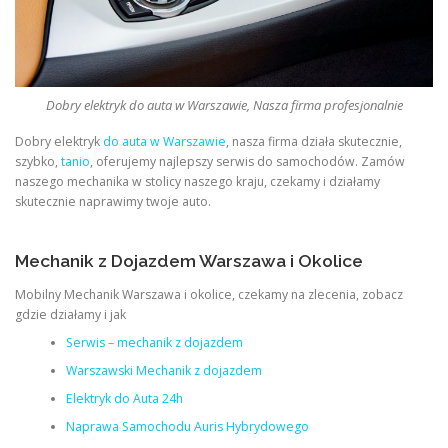
Dobry elektryk do auta w Warszawie, Nasza firma profesjonalnie
Dobry elektryk
do auta w Warszawie
, nasza firma działa skutecznie,
szybko,
tanio
, oferujemy najlepszy serwis do samochodów. Zamów
naszego mechanika w stolicy naszego kraju, czekamy i działamy
skutecznie naprawimy twoje auto.
Mechanik z Dojazdem Warszawa i Okolice
Mobilny Mechanik Warszawa i okolice, czekamy na zlecenia, zobacz
gdzie działamy i jak
Serwis – mechanik z dojazdem
Warszawski Mechanik z dojazdem
Elektryk do Auta 24h
Naprawa Samochodu Auris Hybrydowego