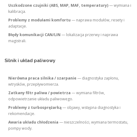
Uszkodzone czujniki (ABS, MAP, MAF, temperatury)
— wymiana i
kalibracja.
Problemy z modułami komfortu
— naprawa modułów, resety i
adaptacje.
Błędy komunikacji CAN/LIN
— lokalizacja przerwy i naprawa
magistrali.
Silnik i układ paliwowy
Nierówna praca silnika / szarpanie
— diagnostyka zapłonu,
wtrysków, przepływomierza.
Zatkany filtr paliwa / powietrza
— wymiana filtrów,
odpowietrzanie układu paliwowego.
Problemy z turbosprężarką
— objawy, wstępna diagnostyka i
rekomendacje.
Awaria układu chłodzenia
— nieszczelności, wymiana termostatu,
pompy wody.