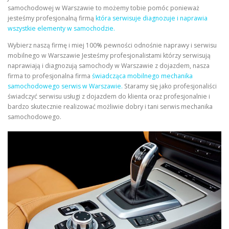
samochodowej w Warszawie to możemy tobie pomóc ponieważ
jesteśmy profesjonalną firmą
która serwisuje diagnozuje i naprawia
wszystkie elementy w samochodzie.
Wybierz naszą firmę i miej 100% pewności odnośnie naprawy i serwisu
mobilnego w Warszawie Jesteśmy profesjonalistami którzy serwisują
naprawiają i diagnozują samochody w Warszawie z dojazdem, nasza
firma to profesjonalna firma
świadcząca mobilnego mechanika
samochodowego serwis w Warszawie.
Staramy się jako profesjonaliści
świadczyć serwisu usługi z dojazdem do klienta oraz profesjonalnie i
bardzo skutecznie realizować możliwie dobry i tani serwis mechanika
samochodowego.