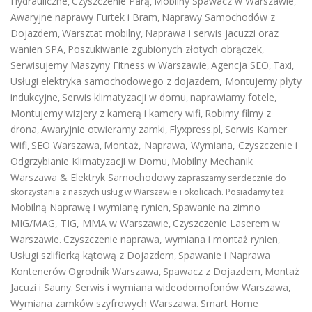
Hydrauliczne
Czyszczenie Parą
Mobilny Spawacz w Warszawie
,
,
,
Awaryjne naprawy Furtek i Bram
Naprawy Samochodów z
,
Dojazdem
Warsztat mobilny
Naprawa i serwis jacuzzi oraz
,
,
wanien SPA
Poszukiwanie zgubionych złotych obrączek
,
,
Serwisujemy Maszyny Fitness w Warszawie
Agencja SEO
Taxi
,
,
,
Usługi elektryka samochodowego z dojazdem
,
Montujemy płyty
indukcyjne
Serwis klimatyzacji w domu
naprawiamy fotele
,
,
,
Montujemy wizjery z kamerą i kamery wifi
Robimy filmy z
,
drona
Awaryjnie otwieramy zamki
Flyxpress.pl
Serwis Kamer
,
,
,
Wifi
SEO Warszawa
Montaż, Naprawa, Wymiana, Czyszczenie i
,
,
Odgrzybianie Klimatyzacji w Domu
Mobilny Mechanik
,
Warszawa & Elektryk Samochodowy
zapraszamy serdecznie do
skorzystania z naszych usług w Warszawie i okolicach. Posiadamy też
Mobilną Naprawę i wymianę rynien
Spawanie na zimno
,
MIG/MAG, TIG, MMA w Warszawie
Czyszczenie Laserem w
,
Warszawie
Czyszczenie naprawa, wymiana i montaż rynien
.
,
Usługi szlifierką kątową z Dojazdem
Spawanie i Naprawa
,
Kontenerów
Ogrodnik Warszawa
Spawacz z Dojazdem
Montaż
,
,
Jacuzi i Sauny
Serwis i wymiana wideodomofonów Warszawa
.
,
Wymiana zamków szyfrowych Warszawa
Smart Home
.