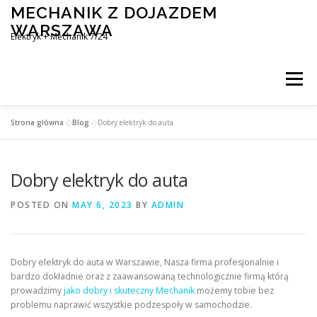
Skip
MECHANIK Z DOJAZDEM
to
WARSZAWA
content
Elektryk + Mechanik 7/24
Menu
Strona główna
»
Blog
»
Dobry elektryk do auta
MOBILNY MECHANIK WARSZAWA
Dobry elektryk do auta
ELEKTRYK SAMOCHODOWY
BLOG
KONTAKT
POSTED ON
MAY 6, 2023
BY
ADMIN
Dobry elektryk do auta w Warszawie, Nasza firma profesjonalnie i
bardzo dokładnie oraz z zaawansowaną technologicznie firmą którą
prowadzimy
jako dobry i skuteczny Mechanik
możemy tobie bez
problemu naprawić wszystkie podzespoły w samochodzie.