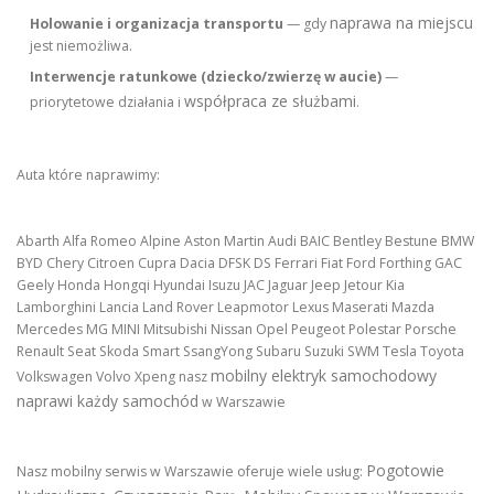
naprawa na miejscu
Holowanie i organizacja transportu
— gdy
jest niemożliwa.
Interwencje ratunkowe (dziecko/zwierzę w aucie)
—
współpraca ze służbami
priorytetowe działania i
.
Auta które naprawimy:
Abarth Alfa Romeo Alpine Aston Martin Audi BAIC Bentley Bestune BMW
BYD Chery Citroen Cupra Dacia DFSK DS Ferrari Fiat Ford Forthing GAC
Geely Honda Hongqi Hyundai Isuzu JAC Jaguar Jeep Jetour Kia
Lamborghini Lancia Land Rover Leapmotor Lexus Maserati Mazda
Mercedes MG MINI Mitsubishi Nissan Opel Peugeot Polestar Porsche
Renault Seat Skoda Smart SsangYong Subaru Suzuki SWM Tesla Toyota
mobilny elektryk samochodowy
Volkswagen Volvo Xpeng nasz
naprawi każdy samochód
w Warszawie
Pogotowie
Nasz mobilny serwis w Warszawie oferuje wiele usług: