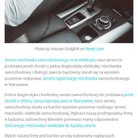
Photo by Hassan OUAJBIR on
Pexels.com
Serwis mechanika samochodowego oraz elektryka,
nasz serwis to
podstawa jeżeli chodzi o pełną diagnostykę elektrykę i mechanika
samochodową i dlatego zawsze będziemy starali się na wysokim
poziomie realizować
serwis najtańszego mechanika
samochodowego
w Warszawie.
Dobra diagnostyka i konkretny serwis samochodowy do podstawa
jeżeli
chodzi o dobrą i tanią naprawę auta w Warszawie
, nasz serwis
samochodowy działa na bardzo wysokim poziomie realizując serwis
mechaniki i elektryki samochodowej. Wybierz naszą profesjonalną firmę
A będziesz zadowolony klientem ponieważ mamy odpowiednio
dobranego mechanika i elektryka do każdej usterki.
Wybór naszej firmy jest bardzo prosty wybieramy najlepszych