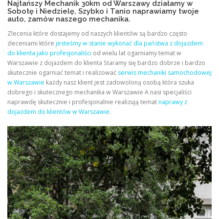
Najtańszy Mechanik 30km od Warszawy działamy w
Sobotę i Niedzielę, Szybko i Tanio naprawiamy twoje
auto, zamów naszego mechanika.
Zlecenia które dostajemy od naszych klientów są bardzo często
zleceniami które
jesteśmy w stanie wykonać dla państwa z dojazdem
do klienta jako profesjonaliści
od wielu lat ogarniamy temat w
Warszawie z dojazdem do klienta Staramy się bardzo dobrze i bardzo
skutecznie ogarniać temat i realizować
serwis mechaniki samochodowej
w Warszawie
każdy nasz klient jest zadowoloną osobą która szuka
dobrego i skutecznego mechanika w Warszawie A nasi specjaliści
naprawdę skutecznie i profesjonalnie realizują temat
naprawy z
dojazdem do klientów w Warszawie
.