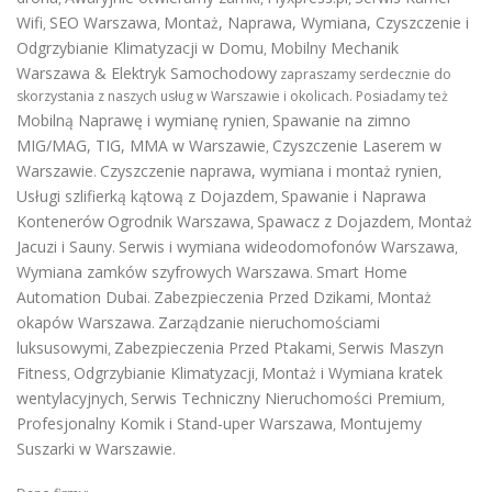
Wifi
SEO Warszawa
Montaż, Naprawa, Wymiana, Czyszczenie i
,
,
Odgrzybianie Klimatyzacji w Domu
Mobilny Mechanik
,
Warszawa & Elektryk Samochodowy
zapraszamy serdecznie do
skorzystania z naszych usług w Warszawie i okolicach. Posiadamy też
Mobilną Naprawę i wymianę rynien
Spawanie na zimno
,
MIG/MAG, TIG, MMA w Warszawie
Czyszczenie Laserem w
,
Warszawie
Czyszczenie naprawa, wymiana i montaż rynien
.
,
Usługi szlifierką kątową z Dojazdem
Spawanie i Naprawa
,
Kontenerów
Ogrodnik Warszawa
Spawacz z Dojazdem
Montaż
,
,
Jacuzi i Sauny
Serwis i wymiana wideodomofonów Warszawa
.
,
Wymiana zamków szyfrowych Warszawa
Smart Home
.
Automation Dubai
Zabezpieczenia Przed Dzikami
Montaż
.
,
okapów Warszawa
Zarządzanie nieruchomościami
.
luksusowymi
Zabezpieczenia Przed Ptakami
Serwis Maszyn
,
,
Fitness
Odgrzybianie Klimatyzacji
Montaż i Wymiana kratek
,
,
wentylacyjnych
Serwis Techniczny Nieruchomości Premium
,
,
Profesjonalny Komik i Stand-uper Warszawa
Montujemy
,
Suszarki w Warszawie
.