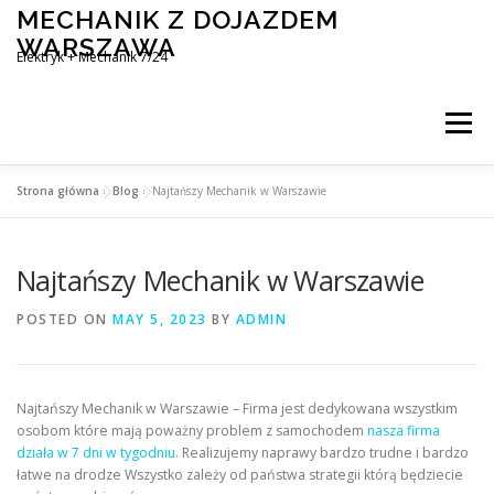
Skip
MECHANIK Z DOJAZDEM
to
WARSZAWA
content
Elektryk + Mechanik 7/24
Menu
Strona główna
»
Blog
»
Najtańszy Mechanik w Warszawie
MOBILNY MECHANIK WARSZAWA
Najtańszy Mechanik w Warszawie
ELEKTRYK SAMOCHODOWY
BLOG
KONTAKT
POSTED ON
MAY 5, 2023
BY
ADMIN
Najtańszy Mechanik w Warszawie – Firma jest dedykowana wszystkim
osobom które mają poważny problem z samochodem
nasza firma
działa w 7 dni w tygodniu.
Realizujemy naprawy bardzo trudne i bardzo
łatwe na drodze Wszystko zależy od państwa strategii którą będziecie