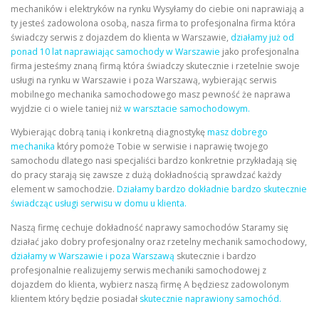
mechaników i elektryków na rynku Wysyłamy do ciebie oni naprawiają a
ty jesteś zadowolona osobą, nasza firma to profesjonalna firma która
świadczy serwis z dojazdem do klienta w Warszawie,
działamy już od
ponad 10 lat naprawiając samochody w Warszawie
jako profesjonalna
firma jesteśmy znaną firmą która świadczy skutecznie i rzetelnie swoje
usługi na rynku w Warszawie i poza Warszawą, wybierając serwis
mobilnego mechanika samochodowego masz pewność że naprawa
wyjdzie ci o wiele taniej niż
w warsztacie samochodowym.
Wybierając dobrą tanią i konkretną diagnostykę
masz dobrego
mechanika
który pomoże Tobie w serwisie i naprawię twojego
samochodu dlatego nasi specjaliści bardzo konkretnie przykładają się
do pracy starają się zawsze z dużą dokładnością sprawdzać każdy
element w samochodzie.
Działamy bardzo dokładnie bardzo skutecznie
świadcząc usługi serwisu w domu u klienta.
Naszą firmę cechuje dokładność naprawy samochodów Staramy się
działać jako dobry profesjonalny oraz rzetelny mechanik samochodowy,
działamy w Warszawie i poza Warszawą
skutecznie i bardzo
profesjonalnie realizujemy serwis mechaniki samochodowej z
dojazdem do klienta, wybierz naszą firmę A będziesz zadowolonym
klientem który będzie posiadał
skutecznie naprawiony samochód.