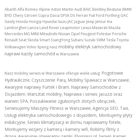
Abarth Alfa Romeo Alpine Aston Martin Audi BAIC Bentley Bestune BMW
BYD Chery Citroen Cupra Dacia DFSK DS Ferrari Fiat Ford Forthing GAC
Geely Honda Hongqi Hyundai Isuzu JAC Jaguar Jeep Jetour Kia
Lamborghini Lancia Land Rover Leapmotor Lexus Maserati Mazda
Mercedes MG MINI Mitsubishi Nissan Opel Peugeot Polestar Porsche
Renault Seat Skoda Smart SsangYong Subaru Suzuki SWM Tesla Toyota
mobilny elektryk samochodowy
Volkswagen Volvo Xpeng nasz
naprawi każdy samochód
w Warszawie
Pogotowie
Nasz mobilny serwis w Warszawie oferuje wiele usług:
Hydrauliczne
Czyszczenie Parą
Mobilny Spawacz w Warszawie
,
,
,
Awaryjne naprawy Furtek i Bram
Naprawy Samochodów z
,
Dojazdem
Warsztat mobilny
Naprawa i serwis jacuzzi oraz
,
,
wanien SPA
Poszukiwanie zgubionych złotych obrączek
,
,
Serwisujemy Maszyny Fitness w Warszawie
Agencja SEO
Taxi
,
,
,
Usługi elektryka samochodowego z dojazdem
,
Montujemy płyty
indukcyjne
Serwis klimatyzacji w domu
naprawiamy fotele
,
,
,
Montujemy wizjery z kamerą i kamery wifi
Robimy filmy z
,
drona
Awaryjnie otwieramy zamki
Flyxpress.pl
Serwis Kamer
,
,
,