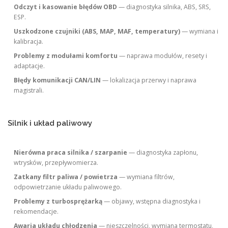
Odczyt i kasowanie błędów OBD
— diagnostyka silnika, ABS, SRS,
ESP.
Uszkodzone czujniki (ABS, MAP, MAF, temperatury)
— wymiana i
kalibracja.
Problemy z modułami komfortu
— naprawa modułów, resety i
adaptacje.
Błędy komunikacji CAN/LIN
— lokalizacja przerwy i naprawa
magistrali.
Silnik i układ paliwowy
Nierówna praca silnika / szarpanie
— diagnostyka zapłonu,
wtrysków, przepływomierza.
Zatkany filtr paliwa / powietrza
— wymiana filtrów,
odpowietrzanie układu paliwowego.
Problemy z turbosprężarką
— objawy, wstępna diagnostyka i
rekomendacje.
Awaria układu chłodzenia
— nieszczelności, wymiana termostatu,