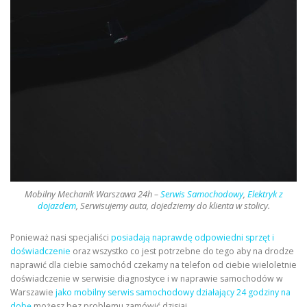
Mobilny Mechanik Warszawa 24h –
Serwis Samochodowy
,
Elektryk z
dojazdem
, Serwisujemy auta, dojedziemy do klienta w stolicy.
Ponieważ nasi specjaliści
posiadają naprawdę odpowiedni sprzęt i
doświadczenie
oraz wszystko co jest potrzebne do tego aby na drodze
naprawić dla ciebie samochód czekamy na telefon od ciebie wieloletnie
doświadczenie w serwisie diagnostyce i w naprawie samochodów w
Warszawie
jako mobilny serwis samochodowy działający 24 godziny na
dobę
możesz bez problemu zamówić dzisiaj.