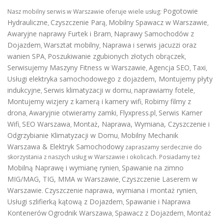
Pogotowie
Nasz mobilny serwis w Warszawie oferuje wiele usług:
Hydrauliczne
Czyszczenie Parą
Mobilny Spawacz w Warszawie
,
,
,
Awaryjne naprawy Furtek i Bram
Naprawy Samochodów z
,
Dojazdem
Warsztat mobilny
Naprawa i serwis jacuzzi oraz
,
,
wanien SPA
Poszukiwanie zgubionych złotych obrączek
,
,
Serwisujemy Maszyny Fitness w Warszawie
Agencja SEO
Taxi
,
,
,
Usługi elektryka samochodowego z dojazdem
,
Montujemy płyty
indukcyjne
Serwis klimatyzacji w domu
naprawiamy fotele
,
,
,
Montujemy wizjery z kamerą i kamery wifi
Robimy filmy z
,
drona
Awaryjnie otwieramy zamki
Flyxpress.pl
Serwis Kamer
,
,
,
Wifi
SEO Warszawa
Montaż, Naprawa, Wymiana, Czyszczenie i
,
,
Odgrzybianie Klimatyzacji w Domu
Mobilny Mechanik
,
Warszawa & Elektryk Samochodowy
zapraszamy serdecznie do
skorzystania z naszych usług w Warszawie i okolicach. Posiadamy też
Mobilną Naprawę i wymianę rynien
Spawanie na zimno
,
MIG/MAG, TIG, MMA w Warszawie
Czyszczenie Laserem w
,
Warszawie
Czyszczenie naprawa, wymiana i montaż rynien
.
,
Usługi szlifierką kątową z Dojazdem
Spawanie i Naprawa
,
Kontenerów
Ogrodnik Warszawa
Spawacz z Dojazdem
Montaż
,
,