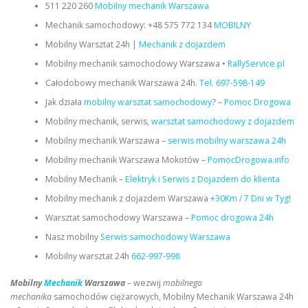
511 220 260
Mobilny mechanik Warszawa
Mechanik samochodowy: +48 575 772 134
MOBILNY
Mobilny Warsztat 24h |
Mechanik z dojazdem
Mobilny mechanik samochodowy Warszawa •
RallyService.pl
Całodobowy mechanik Warszawa 24h.
Tel. 697-598-149
Jak działa
mobilny warsztat samochodowy
? –
Pomoc Drogowa
Mobilny mechanik, serwis,
warsztat samochodowy z dojazdem
Mobilny mechanik Warszawa –
serwis mobilny warszawa 24h
Mobilny mechanik Warszawa Mokotów –
PomocDrogowa.info
Mobilny Mechanik –
Elektryk i Serwis z Dojazdem do klienta
Mobilny mechanik z dojazdem Warszawa
+30Km / 7 Dni w Tyg!
Warsztat samochodowy Warszawa –
Pomoc drogowa 24h
Nasz mobilny
Serwis samochodowy Warszawa
Mobilny warsztat 24h
662-997-998
Mobilny
Mechanik
Warszawa
– wezwij
mobilnego
mechanika
samochodów ciężarowych, Mobilny Mechanik Warszawa 24h