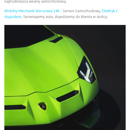
najtrudniejsza awarię samochodową.
Mobilny Mechanik Warszawa 24h
– Serwis Samochodowy,
Elektryk z
dojazdem
, Serwisujemy auta, dojedziemy do klienta w stolicy.