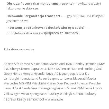
Obsługa flotowa (harmonogramy, raporty)
— cykliczne wizyty i
fakturowanie zbiorcze.
naprawa na miejscu
Holowanie i organizacja transportu
— gdy
jest niemożliwa.
Interwencje ratunkowe (dziecko/zwierzę w aucie)
—
współpraca ze służbami
priorytetowe działania i
.
Auta które naprawimy:
Abarth Alfa Romeo Alpine Aston Martin Audi BAIC Bentley Bestune BMW
BYD Chery Citroen Cupra Dacia DFSK DS Ferrari Fiat Ford Forthing GAC
Geely Honda Hongqi Hyundai Isuzu JAC Jaguar Jeep Jetour Kia
Lamborghini Lancia Land Rover Leapmotor Lexus Maserati Mazda
Mercedes MG MINI Mitsubishi Nissan Opel Peugeot Polestar Porsche
Renault Seat Skoda Smart SsangYong Subaru Suzuki SWM Tesla Toyota
mobilny elektryk samochodowy
Volkswagen Volvo Xpeng nasz
naprawi każdy samochód
w Warszawie