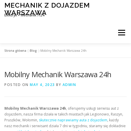
Skip
MECHANIK Z DOJAZDEM
to
WARSZAWA
content
Elektryk + Mechanik 7/24
Menu
Strona główna
»
Blog
»
Mobilny Mechanik Warszawa 24h
MOBILNY MECHANIK WARSZAWA
Mobilny Mechanik Warszawa 24h
ELEKTRYK SAMOCHODOWY
BLOG
KONTAKT
POSTED ON
MAY 4, 2023
BY
ADMIN
Mobilny Mechanik Warszawa 24h
, oferujemy usługi serwisu aut z
dojazdem, nasza firma działa w takich miastach jak Legionowo, Raszyn,
Pruszków, Wołomin,
skutecznie naprawiamy auta z dojazdem
, każdy
nasz mechanik i serwisant działa 7 dni w tygodniu, staramy się dokładnie