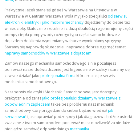
Praktycznie jeżeli stanąłeś gdzieś w Warszawie na Ursynowie w
Warszawie w Centrum Warszawa Wola my jako specjaliści
od serwisu
elektroniki elektryki i jako mobilni mechanicy
dojedziemy do ciebie też
w niedzielę. Skutecznie rzetelnie i z dużą dbałością regenerujemy części
pompy ciepła pompy wody różnego typu części samochodowe z
dojazdem do klienta wymieniamy wahacze wymieniamy sprężyny
Staramy się naprawdę skutecznie i naprawdę dobrze ogarnąć temat
naprawy samochodów w Warszawie z dojazdem
.
Zamów naszego mechanika samochodowego a nie pożałujesz
ponieważ nasze doświadczenie jest legendarne w stolicy i staramy się
zawsze działać jako
profesjonalna firma
która realizuje serwis
mechanika samochodowego.
Nasz serwis elektryki i Mechaniki Samochodowej jest dostępny
praktycznie od zaraz
jako profesjonaliści działamy w Warszawie z
odpowiednim zapleczem
także bez problemu nasz mechanik
samochodowy który przyjedzie do ciebie będzie wiedział
jak
serwisować
i Jak naprawiać podzespoły i jak diagnozować różne usterki
związane z twoim samochodem ponieważ masz możliwość za nieduże
pieniądze zamówić odpowiedniego
mechanika.