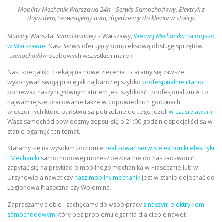
Mobilny Mechanik Warszawa 24h – Serwis Samochodowy, Elektryk z
dojazdem, Serwisujemy auta, dojedziemy do klienta w stolicy.
Mobilny
Warsztat
Samochodowy
z Warszawy,
Wezwij
Mechanika
na dojazd
w Warszawie
, Nasz
Serwis
oferujący kompleksową obsługę sprzętów
i
samochodów
osobowych wszystkich marek.
Nasi specjaliści czekają na nowe zlecenia i staramy się zawsze
wykonywać swoją pracę jak najbardziej szybko
profesjonalnie i tanio
ponieważ naszym głównym atutem jest szybkość i profesjonalizm A co
najważniejsze pracowanie także w odpowiednich godzinach
wieczornych które państwu są potrzebne do tego jeżeli
w czasie awarii
Wasz samochód powiedzmy zepsuł się o 21:00 godzinie specjaliści są w
stanie ogarnąć ten temat.
Staramy się na wysokim poziomie
realizować serwis elektroniki elektryki
i Mechaniki
samochodowej możesz bezpłatnie do nas zadzwonić i
zapytać się na przykład o mobilnego mechanika w Piasecznie lub w
Ursynowie a nawet czy
nasz mobilny mechanik
jest w stanie dojechać do
Legionowa Piaseczna czy Wołomina.
Zapraszamy ciebie i zachęcamy do współpracy
z naszym elektrykiem
samochodowym
który bez problemu ogarnia dla ciebie nawet