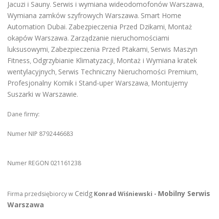
Jacuzi i Sauny
Serwis i wymiana wideodomofonów Warszawa
.
,
Wymiana zamków szyfrowych Warszawa
Smart Home
.
Automation Dubai
Zabezpieczenia Przed Dzikami
Montaż
.
,
okapów Warszawa
Zarządzanie nieruchomościami
.
luksusowymi
Zabezpieczenia Przed Ptakami
Serwis Maszyn
,
,
Fitness
Odgrzybianie Klimatyzacji
Montaż i Wymiana kratek
,
,
wentylacyjnych
Serwis Techniczny Nieruchomości Premium
,
,
Profesjonalny Komik i Stand-uper Warszawa
Montujemy
,
Suszarki w Warszawie
.
Dane firmy:
Numer NIP 8792446683
Numer REGON 021161238
Ceidg
Mobilny Serwis
Firma przedsiębiorcy w
Konrad Wiśniewski -
Warszawa