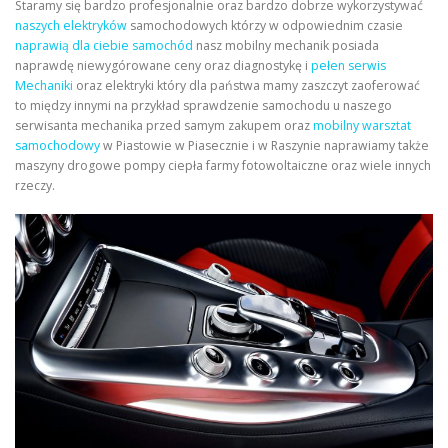
Staramy się bardzo profesjonalnie oraz bardzo dobrze wykorzystywać
naszych elektryków
samochodowych którzy w odpowiednim czasie
naprawią dla ciebie samochód
nasz mobilny mechanik posiada
naprawdę niewygórowane ceny oraz diagnostykę i
pełen serwis
Mechaniki
oraz elektryki który dla państwa mamy zaszczyt zaoferować
to między innymi na przykład sprawdzenie samochodu u naszego
serwisanta mechanika przed samym zakupem oraz
mobilny warsztat
samochodowy
w Piastowie w Piasecznie i w Raszynie naprawiamy także
maszyny drogowe pompy ciepła farmy fotowoltaiczne oraz wiele innych
rzeczy.