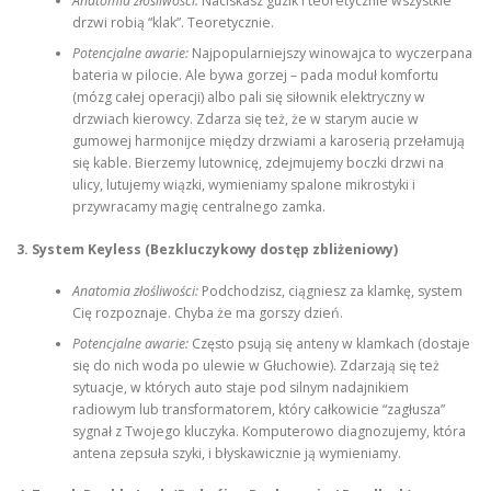
Anatomia złośliwości:
Naciskasz guzik i teoretycznie wszystkie
drzwi robią “klak”. Teoretycznie.
Potencjalne awarie:
Najpopularniejszy winowajca to wyczerpana
bateria w pilocie. Ale bywa gorzej – pada moduł komfortu
(mózg całej operacji) albo pali się siłownik elektryczny w
drzwiach kierowcy. Zdarza się też, że w starym aucie w
gumowej harmonijce między drzwiami a karoserią przełamują
się kable. Bierzemy lutownicę, zdejmujemy boczki drzwi na
ulicy, lutujemy wiązki, wymieniamy spalone mikrostyki i
przywracamy magię centralnego zamka.
3. System Keyless (Bezkluczykowy dostęp zbliżeniowy)
Anatomia złośliwości:
Podchodzisz, ciągniesz za klamkę, system
Cię rozpoznaje. Chyba że ma gorszy dzień.
Potencjalne awarie:
Często psują się anteny w klamkach (dostaje
się do nich woda po ulewie w Głuchowie). Zdarzają się też
sytuacje, w których auto staje pod silnym nadajnikiem
radiowym lub transformatorem, który całkowicie “zagłusza”
sygnał z Twojego kluczyka. Komputerowo diagnozujemy, która
antena zepsuła szyki, i błyskawicznie ją wymieniamy.