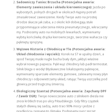
Sadowniczy Taniec Brzucha (Potencjalna awaria:
Elementy zawieszenia i układu kierowniczego):
Jazda po
wyboistych, polnych drogach w okolicach Kępiny potrafi
zmasakrować zawieszenie. Kiedy Twoje auto na prostej
drodze skacze jak żaba, a z okolic kół dobiegają stuki
przypominające uderzenia młota pneumatycznego, wkraczamy
my. Podnosimy auto na mobilnych lewarkach, wymieniamy
wybitą końcówkę drążka kierowniczego, sworznie wahacza czy
pękniętą sprężynę.
Wężowe Historie z Chłodnicą w Tle (Potencjalna awaria:
Układ chłodzenia i wycieki):
Korek na S7 w upalny dzień, a
spod Twojej maski nagle bucha biały dym, jakbyś właśnie
wybrał nowego papieża. Pękł wąż chłodnicy lub padł termostat.
Silnik błaga o wodę! Błyskawicznie lokalizujemy pęknięcie,
wymieniamy sparciałe elementy gumowe, zalewamy nowy płyn
chłodniczy i odpowietrzamy układ, ratując Twoją uszczelkę pod
głowicą przed tragiczną śmiercią.
Ekologiczny Szantaż (Potencjalna awaria: Zapchany DPF
/ Zawór EGR):
Twoje nowoczesne auto z silnikiem diesla nie
znosi krótkich tras po ulicy Piłsudskiego. Gdy filtry cząstek
stałych dławią się sadzą, auto traci 90% mocy i jedzie z
prędkością zaspanego ślimaka. Podpinamy nasz sprzęt