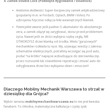
4. Zamek Double Lock (Podwójne Ryglowanie / Deadlock)
Anatomia złośliwości:
Super-bezpieczny zamek antykradzieżowy
(popularny m.in. w Fordach, Oplach, BMW i Volvo). Po
uzbrojeniu fizycznie odłącza linki wewnętrznych klamek.
Potencjalne awarie:
Jeśli padnie Ci akumulator do absolutnego
zera, a zamek zdążył się zaryglować, stoisz przed problemem
życia. Nawet jeśli ze złości wybijesz szybę cegłą, NIE
OTWORZYSZ drzwi klamką od środka. Wielu “garażowych”
mechaników rozkłada tu ręce. My, używając wiedzy z zakresu
schematów elektrycznych, potrafimy wczołgać się pod auto,
podać “na krótko” napięcie wzbudzające do sterownika (np.
przez rozrusznik lub oświetlenie rejestracji) i zmusić auto do
odryglowania drzwi bez wybijania okien i zniszczeń!
Dlaczego Mobilny Mechanik Warszawa to strzał w
dziesiątkę dla Grójca?
Wybór serwisu
mobilnymechanikwarszawa.eu
to nie jest kwestia
fanaberii. To chłodna, matematyczna kalkulacja i czysty zysk: