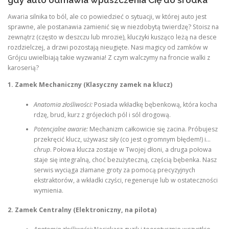
Awaria silnika to ból, ale co powiedzieć o sytuacji, w której auto jest
sprawne, ale postanawia zamienić się w niezdobytą twierdzę? Stoisz na
zewnątrz (często w deszczu lub mrozie), kluczyki kusząco leżą na desce
rozdzielczej, a drzwi pozostają nieugięte. Nasi magicy od zamków w
Grójcu uwielbiają takie wyzwania! Z czym walczymy na froncie walki z
karoserią?
1. Zamek Mechaniczny (Klasyczny zamek na klucz)
Anatomia złośliwości:
Posiada wkładkę bębenkową, która kocha
rdzę, brud, kurz z grójeckich pól i sól drogową.
Potencjalne awarie:
Mechanizm całkowicie się zacina. Próbujesz
przekręcić klucz, używasz siły (co jest ogromnym błędem!) i…
chrup
. Połowa klucza zostaje w Twojej dłoni, a druga połowa
staje się integralną, choć bezużyteczną, częścią bębenka. Nasz
serwis wyciąga złamane groty za pomocą precyzyjnych
ekstraktorów, a wkładki czyści, regeneruje lub w ostateczności
wymienia.
2. Zamek Centralny (Elektroniczny, na pilota)