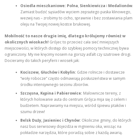
Osiedla mieszkaniowe:
Polna
,
Sienkiewicza
i
Medalionów
.
Zamiast budzić sąsiadów wyciem zepsutego paska klinowego,
wezwij nas – zrobimy to cicho, sprawnie i bez zostawiania plam
oleju na Twojej nowej kostce brukowej.
Mobilność to nasze drugie imię, dlatego królujemy również w
okolicznych wioskach!
Grójec to przecież cała sieć mniejszych
miejscowości, w których dostęp do szybkiej pomocy technicznej bywa
ograniczony. My nie kręcimy nosem na gorszy asfalt czy szutrowe drogi.
Docieramy do takich peryferii i wiosek jak:
Kociszew, Głuchów i Kobylin:
Gdzie rolnicze i dostawcze
“woły robocze” często odmawiają posłuszeństwa w samym
środku intensywnego sezonu zbiorów.
Szczęsna, Kępina i Pabierowice:
Malownicze tereny, z
których holowanie auta do centrum Grójca mija się z celem i
budżetem. Naprawiamy na miejscu, wśród śpiewu ptaków i
szumu drzew!
Belsk Duży, Jasieniec i Chynów:
Okoliczne gminy, do których
nasz bus serwisowy dojeżdża w mgnieniu oka, wioząc na
pokładzie narzędzia, które poradzą sobie z każdą awarią.