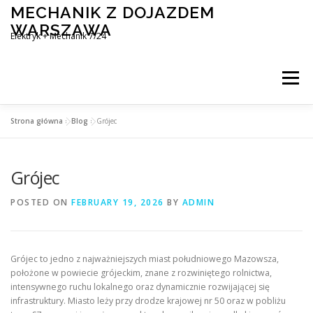
Skip
MECHANIK Z DOJAZDEM
to
WARSZAWA
content
Elektryk + Mechanik 7/24
Menu
Strona główna
»
Blog
»
Grójec
MOBILNY MECHANIK WARSZAWA
Grójec
ELEKTRYK SAMOCHODOWY
BLOG
KONTAKT
POSTED ON
FEBRUARY 19, 2026
BY
ADMIN
Grójec to jedno z najważniejszych miast południowego Mazowsza,
położone w powiecie grójeckim, znane z rozwiniętego rolnictwa,
intensywnego ruchu lokalnego oraz dynamicznie rozwijającej się
infrastruktury. Miasto leży przy drodze krajowej nr 50 oraz w pobliżu