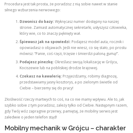
Procedura jest tak prosta, że poradzisz z nią sobie nawet w stanie
silnego wzburzenia nerwowego:
Dzwonisz do bazy:
Wykręcasz numer dostępny na naszej
stronie. Zamiast automatycznej sekretarki, usłyszysz człowieka,
który wie, co to znaczy pęknięty wał.
Śpiewasz jak na spowiedzi:
Podajesz model auta, rocznik i
opowiadasz o objawach. Jeśli nie wiesz, co się stało, po prostu
mówisz: “Panie, coś rzęzi, trzęsie i śmierdzi paloną gumą!”.
Podajesz pinezkę:
Określasz swoją lokalizację w Grójcu,
Kociszewie lub na pobliskiej drodze krajowej.
Czekasz na kawalerię:
Przyjeżdżamy, robimy diagnozę,
przedstawiamy jasny kosztorys, a po zielonym świetle od
Ciebie – bierzemy się do pracy!
Złośliwość rzeczy martwych to coś, na co nie mamy wpływu. Ale to, jak
szybko sobie z tym poradzisz, zależy tylko od Ciebie. Następnym razem,
gdy Twój wóz zapragnie przerwy, pamiętaj, że mobilny serwis jest
zaledwie o jeden telefon stąd!
Mobilny mechanik w Grójcu – charakter