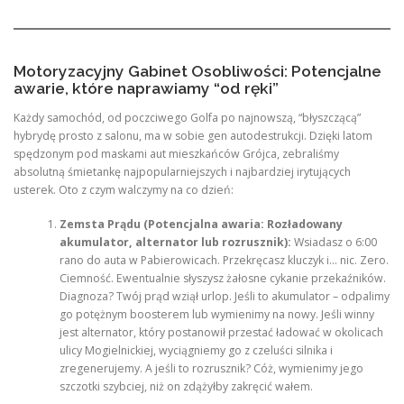
Motoryzacyjny Gabinet Osobliwości: Potencjalne
awarie, które naprawiamy “od ręki”
Każdy samochód, od poczciwego Golfa po najnowszą, “błyszczącą”
hybrydę prosto z salonu, ma w sobie gen autodestrukcji. Dzięki latom
spędzonym pod maskami aut mieszkańców Grójca, zebraliśmy
absolutną śmietankę najpopularniejszych i najbardziej irytujących
usterek. Oto z czym walczymy na co dzień:
Zemsta Prądu (Potencjalna awaria: Rozładowany
akumulator, alternator lub rozrusznik):
Wsiadasz o 6:00
rano do auta w Pabierowicach. Przekręcasz kluczyk i… nic. Zero.
Ciemność. Ewentualnie słyszysz żałosne cykanie przekaźników.
Diagnoza? Twój prąd wziął urlop. Jeśli to akumulator – odpalimy
go potężnym boosterem lub wymienimy na nowy. Jeśli winny
jest alternator, który postanowił przestać ładować w okolicach
ulicy Mogielnickiej, wyciągniemy go z czeluści silnika i
zregenerujemy. A jeśli to rozrusznik? Cóż, wymienimy jego
szczotki szybciej, niż on zdążyłby zakręcić wałem.