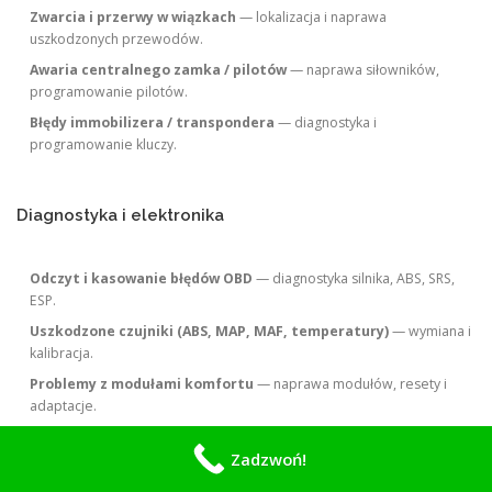
Zwarcia i przerwy w wiązkach
— lokalizacja i naprawa
uszkodzonych przewodów.
Awaria centralnego zamka / pilotów
— naprawa siłowników,
programowanie pilotów.
Błędy immobilizera / transpondera
— diagnostyka i
programowanie kluczy.
Diagnostyka i elektronika
Odczyt i kasowanie błędów OBD
— diagnostyka silnika, ABS, SRS,
ESP.
Uszkodzone czujniki (ABS, MAP, MAF, temperatury)
— wymiana i
kalibracja.
Problemy z modułami komfortu
— naprawa modułów, resety i
adaptacje.
Błędy komunikacji CAN/LIN
— lokalizacja przerwy i naprawa
Zadzwoń!
magistrali.