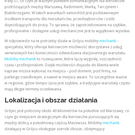
trasy S7, co czyni je ważnym punktem komunikacyjnym dla kierowców
podróżujących między Warszawą, Radomiem, Warką, Tarczynem i
Białobrzegami. W takich warunkach samochód jest podstawowym
środkiem transportu dla mieszkańców, przedsiębiorców i osób
dojeżdżających do pracy. To sprawia, że zapotrzebowanie na szybkie,
profesjonalne i dostępne usługi mechaniczne jest tu wyjątkowo wysokie.
W odpowiedzi na te potrzeby działa w Grójcu mobilny
mechanik
–
specjalista, który oferuje kierowcom możliwość skorzystania z usług
serwisowych bez konieczności odwiedzania stacjonarnego warsztatu.
Mobilny mechanik
to rozwiązanie, które łączy wygodę, oszczędność
czasu i profesjonalizm. Dzięki możliwości dojazdu do klienta wiele
napraw można wykonać na miejscu – pod domem, pod firmą, na
parkingu osiedlowym, a nawet w miejscu awarii. To szczególnie ważne
w regionie, gdzie tempo życia jest szybkie, a tradycyjne warsztaty często
mają długie terminy oczekiwania.
Lokalizacja i obszar działania
Grójec jest położony około 40 kilometrów na południe od Warszawy, co
czyni go miejscem strategicznym dla kierowców poruszających się
między stolicą a południową częścią Mazowsza. Mobilny
mechanik
działający w Grójcu obsługuje szeroki obszar, obejmujący: