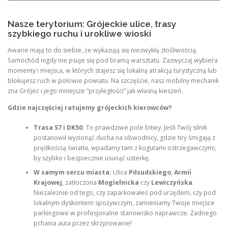
Nasze terytorium: Grójeckie ulice, trasy
szybkiego ruchu i urokliwe wioski
Awarie mają to do siebie, że wykazują się niezwykłą złośliwością.
Samochód nigdy nie psuje się pod bramą warsztatu. Zazwyczaj wybiera
momenty i miejsca, w których stajesz się lokalną atrakcją turystyczną lub
blokujesz ruch w połowie powiatu. Na szczęście, nasz mobilny mechanik
zna Grójec i jego mniejsze “przyległości” jak własną kieszeń.
Gdzie najczęściej ratujemy grójeckich kierowców?
Trasa S7 i DK50:
To prawdziwe pole bitwy. Jeśli Twój silnik
postanowił wyzionąć ducha na obwodnicy, gdzie tiry śmigają z
prędkością światła, wpadamy tam z kogutami ostrzegawczymi,
by szybko i bezpiecznie usunąć usterkę.
W samym sercu miasta:
Ulica
Piłsudskiego
,
Armii
Krajowej
, zatłoczona
Mogielnicka
czy
Lewiczyńska
.
Niezależnie od tego, czy zaparkowałeś pod urzędem, czy pod
lokalnym dyskontem spożywczym, zamieniamy Twoje miejsce
parkingowe w profesjonalne stanowisko naprawcze. Żadnego
pchania auta przez skrzyżowanie!