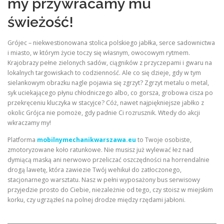
my przywracamy mu
świeżość!
Grójec – niekwestionowana stolica polskiego jabłka, serce sadownictwa
i miasto, w którym życie toczy się własnym, owocowym rytmem.
Krajobrazy pełne zielonych sadów, ciągników z przyczepami i gwaru na
lokalnych targowiskach to codzienność. Ale co się dzieje, gdy w tym
sielankowym obrazku nagle pojawia się zgrzyt? Zgrzyt metalu o metal,
syk uciekającego płynu chłodniczego albo, co gorsza, grobowa cisza po
przekręceniu kluczyka w stacyjce? Cóż, nawet najpiękniejsze jabłko z
okolic Grójca nie pomoże, gdy padnie Ci rozrusznik. Wtedy do akcji
wkraczamy my!
Platforma
mobilnymechanikwarszawa.eu
to Twoje osobiste,
zmotoryzowane koło ratunkowe. Nie musisz już wylewać łez nad
dymiącą maską ani nerwowo przeliczać oszczędności na horrendalnie
drogą lawetę, która zawiezie Twój wehikuł do zatłoczonego,
stacjonarnego warsztatu. Nasz w pełni wyposażony bus serwisowy
przyjedzie prosto do Ciebie, niezależnie od tego, czy stoisz w miejskim
korku, czy ugrzązłeś na polnej drodze między rzędami jabłoni.