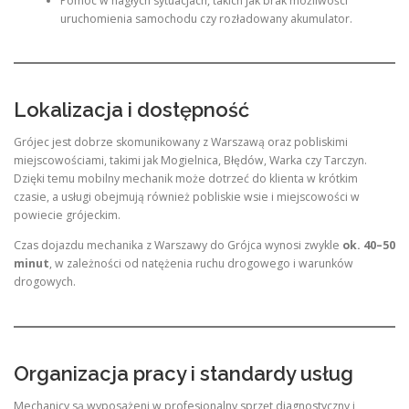
Pomoc w nagłych sytuacjach, takich jak brak możliwości
uruchomienia samochodu czy rozładowany akumulator.
Lokalizacja i dostępność
Grójec jest dobrze skomunikowany z Warszawą oraz pobliskimi
miejscowościami, takimi jak Mogielnica, Błędów, Warka czy Tarczyn.
Dzięki temu mobilny mechanik może dotrzeć do klienta w krótkim
czasie, a usługi obejmują również pobliskie wsie i miejscowości w
powiecie grójeckim.
Czas dojazdu mechanika z Warszawy do Grójca wynosi zwykle
ok. 40–50
minut
, w zależności od natężenia ruchu drogowego i warunków
drogowych.
Organizacja pracy i standardy usług
Mechanicy są wyposażeni w profesjonalny sprzęt diagnostyczny i