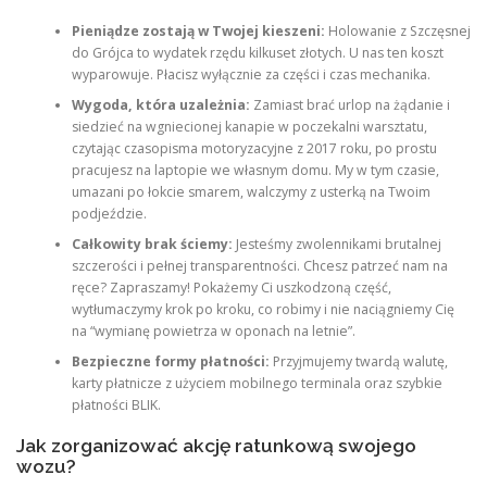
Pieniądze zostają w Twojej kieszeni:
Holowanie z Szczęsnej
do Grójca to wydatek rzędu kilkuset złotych. U nas ten koszt
wyparowuje. Płacisz wyłącznie za części i czas mechanika.
Wygoda, która uzależnia:
Zamiast brać urlop na żądanie i
siedzieć na wgniecionej kanapie w poczekalni warsztatu,
czytając czasopisma motoryzacyjne z 2017 roku, po prostu
pracujesz na laptopie we własnym domu. My w tym czasie,
umazani po łokcie smarem, walczymy z usterką na Twoim
podjeździe.
Całkowity brak ściemy:
Jesteśmy zwolennikami brutalnej
szczerości i pełnej transparentności. Chcesz patrzeć nam na
ręce? Zapraszamy! Pokażemy Ci uszkodzoną część,
wytłumaczymy krok po kroku, co robimy i nie naciągniemy Cię
na “wymianę powietrza w oponach na letnie”.
Bezpieczne formy płatności:
Przyjmujemy twardą walutę,
karty płatnicze z użyciem mobilnego terminala oraz szybkie
płatności BLIK.
Jak zorganizować akcję ratunkową swojego
wozu?