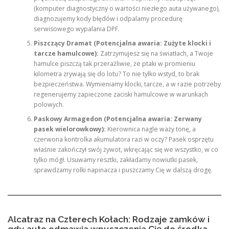
(komputer diagnostyczny o wartości niezłego auta używanego),
diagnozujemy kody błędów i odpalamy procedurę
serwisowego wypalania DPF.
Piszczący Dramat (Potencjalna awaria: Zużyte klocki i
tarcze hamulcowe):
Zatrzymujesz się na światłach, a Twoje
hamulce piszczą tak przeraźliwie, że ptaki w promieniu
kilometra zrywają się do lotu? To nie tylko wstyd, to brak
bezpieczeństwa. Wymieniamy klocki, tarcze, a w razie potrzeby
regenerujemy zapieczone zaciski hamulcowe w warunkach
polowych.
Paskowy Armagedon (Potencjalna awaria: Zerwany
pasek wielorowkowy):
Kierownica nagle waży tonę, a
czerwona kontrolka akumulatora razi w oczy? Pasek osprzętu
właśnie zakończył swój żywot, wkręcając się we wszystko, w co
tylko mógł. Usuwamy resztki, zakładamy nowiutki pasek,
sprawdzamy rolki napinacza i puszczamy Cię w dalszą drogę.
Alcatraz na Czterech Kołach: Rodzaje zamków i
gdy auto odmawia wpuszczenia Cię do środka