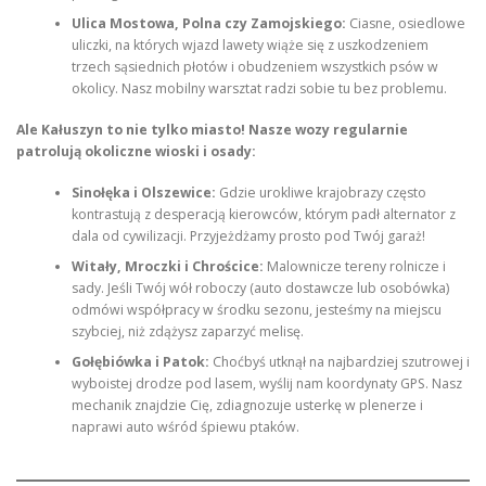
Ulica Mostowa, Polna czy Zamojskiego:
Ciasne, osiedlowe
uliczki, na których wjazd lawety wiąże się z uszkodzeniem
trzech sąsiednich płotów i obudzeniem wszystkich psów w
okolicy. Nasz mobilny warsztat radzi sobie tu bez problemu.
Ale Kałuszyn to nie tylko miasto! Nasze wozy regularnie
patrolują okoliczne wioski i osady:
Sinołęka i Olszewice:
Gdzie urokliwe krajobrazy często
kontrastują z desperacją kierowców, którym padł alternator z
dala od cywilizacji. Przyjeżdżamy prosto pod Twój garaż!
Witały, Mroczki i Chrościce:
Malownicze tereny rolnicze i
sady. Jeśli Twój wół roboczy (auto dostawcze lub osobówka)
odmówi współpracy w środku sezonu, jesteśmy na miejscu
szybciej, niż zdążysz zaparzyć melisę.
Gołębiówka i Patok:
Choćbyś utknął na najbardziej szutrowej i
wyboistej drodze pod lasem, wyślij nam koordynaty GPS. Nasz
mechanik znajdzie Cię, zdiagnozuje usterkę w plenerze i
naprawi auto wśród śpiewu ptaków.