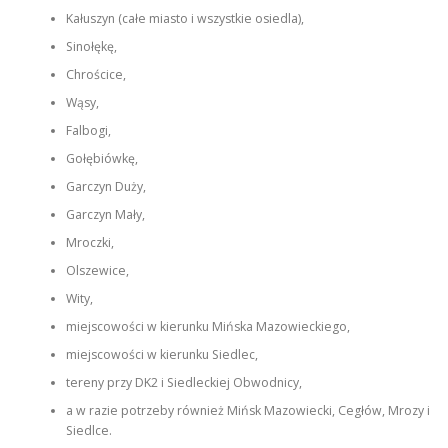
Kałuszyn (całe miasto i wszystkie osiedla),
Sinołękę,
Chrościce,
Wąsy,
Falbogi,
Gołębiówkę,
Garczyn Duży,
Garczyn Mały,
Mroczki,
Olszewice,
Wity,
miejscowości w kierunku Mińska Mazowieckiego,
miejscowości w kierunku Siedlec,
tereny przy DK2 i Siedleckiej Obwodnicy,
a w razie potrzeby również Mińsk Mazowiecki, Cegłów, Mrozy i
Siedlce.