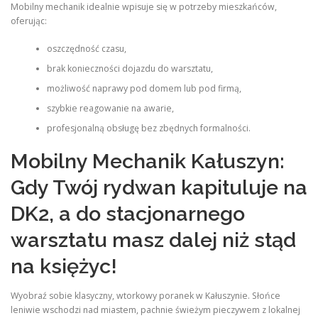
Mobilny mechanik idealnie wpisuje się w potrzeby mieszkańców,
oferując:
oszczędność czasu,
brak konieczności dojazdu do warsztatu,
możliwość naprawy pod domem lub pod firmą,
szybkie reagowanie na awarie,
profesjonalną obsługę bez zbędnych formalności.
Mobilny Mechanik Kałuszyn:
Gdy Twój rydwan kapituluje na
DK2, a do stacjonarnego
warsztatu masz dalej niż stąd
na księżyc!
Wyobraź sobie klasyczny, wtorkowy poranek w Kałuszynie. Słońce
leniwie wschodzi nad miastem, pachnie świeżym pieczywem z lokalnej