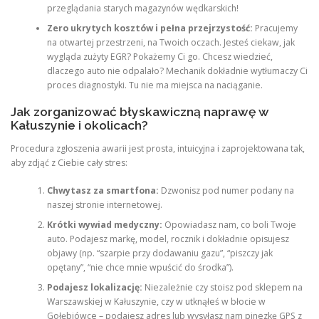
przeglądania starych magazynów wędkarskich!
Zero ukrytych kosztów i pełna przejrzystość:
Pracujemy
na otwartej przestrzeni, na Twoich oczach. Jesteś ciekaw, jak
wygląda zużyty EGR? Pokażemy Ci go. Chcesz wiedzieć,
dlaczego auto nie odpalało? Mechanik dokładnie wytłumaczy Ci
proces diagnostyki. Tu nie ma miejsca na naciąganie.
Jak zorganizować błyskawiczną naprawę w
Kałuszynie i okolicach?
Procedura zgłoszenia awarii jest prosta, intuicyjna i zaprojektowana tak,
aby zdjąć z Ciebie cały stres:
Chwytasz za smartfona:
Dzwonisz pod numer podany na
naszej stronie internetowej.
Krótki wywiad medyczny:
Opowiadasz nam, co boli Twoje
auto. Podajesz markę, model, rocznik i dokładnie opisujesz
objawy (np. “szarpie przy dodawaniu gazu”, “piszczy jak
opętany”, “nie chce mnie wpuścić do środka”).
Podajesz lokalizację:
Niezależnie czy stoisz pod sklepem na
Warszawskiej w Kałuszynie, czy w utknąłeś w błocie w
Gołębiówce – podajesz adres lub wysyłasz nam pinezkę GPS z