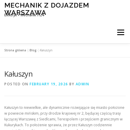
Skip
MECHANIK Z DOJAZDEM
to
WARSZAWA
content
Elektryk + Mechanik 7/24
Menu
Strona główna
»
Blog
»
Kałuszyn
MOBILNY MECHANIK WARSZAWA
Kałuszyn
ELEKTRYK SAMOCHODOWY
BLOG
KONTAKT
POSTED ON
FEBRUARY 19, 2026
BY
ADMIN
Kałuszyn to niewielkie, ale dynamicznie rozwijające się miasto położone
w powiecie mińskim, przy drodze krajowej nr 2, będącej częścią trasy
łączącej Warszawę z Siedlcami, Terespolem i przejściem granicznym w
Kukurykach. To położenie sprawia, że przez Kałuszyn codziennie