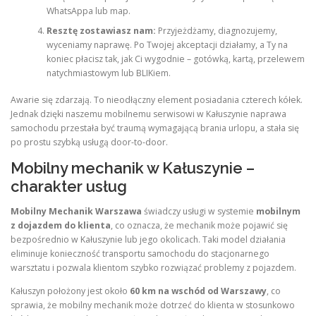
WhatsAppa lub map.
Resztę zostawiasz nam:
Przyjeżdżamy, diagnozujemy,
wyceniamy naprawę. Po Twojej akceptacji działamy, a Ty na
koniec płacisz tak, jak Ci wygodnie – gotówką, kartą, przelewem
natychmiastowym lub BLIKiem.
Awarie się zdarzają. To nieodłączny element posiadania czterech kółek.
Jednak dzięki naszemu mobilnemu serwisowi w Kałuszynie naprawa
samochodu przestała być traumą wymagającą brania urlopu, a stała się
po prostu szybką usługą door-to-door.
Mobilny mechanik w Kałuszynie –
charakter usług
Mobilny Mechanik Warszawa
świadczy usługi w systemie
mobilnym
z dojazdem do klienta
, co oznacza, że mechanik może pojawić się
bezpośrednio w Kałuszynie lub jego okolicach. Taki model działania
eliminuje konieczność transportu samochodu do stacjonarnego
warsztatu i pozwala klientom szybko rozwiązać problemy z pojazdem.
Kałuszyn położony jest około
60 km na wschód od Warszawy
, co
sprawia, że mobilny mechanik może dotrzeć do klienta w stosunkowo