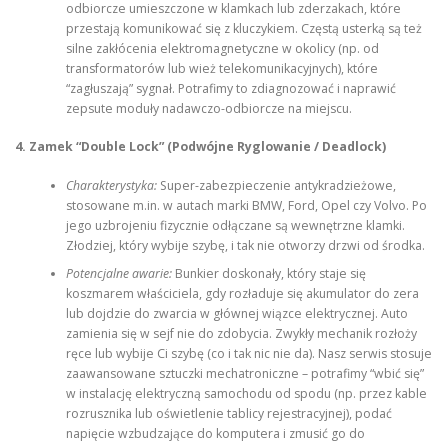
odbiorcze umieszczone w klamkach lub zderzakach, które
przestają komunikować się z kluczykiem. Częstą usterką są też
silne zakłócenia elektromagnetyczne w okolicy (np. od
transformatorów lub wież telekomunikacyjnych), które
“zagłuszają” sygnał. Potrafimy to zdiagnozować i naprawić
zepsute moduły nadawczo-odbiorcze na miejscu.
4. Zamek “Double Lock” (Podwójne Ryglowanie / Deadlock)
Charakterystyka:
Super-zabezpieczenie antykradzieżowe,
stosowane m.in. w autach marki BMW, Ford, Opel czy Volvo. Po
jego uzbrojeniu fizycznie odłączane są wewnętrzne klamki.
Złodziej, który wybije szybę, i tak nie otworzy drzwi od środka.
Potencjalne awarie:
Bunkier doskonały, który staje się
koszmarem właściciela, gdy rozładuje się akumulator do zera
lub dojdzie do zwarcia w głównej wiązce elektrycznej. Auto
zamienia się w sejf nie do zdobycia. Zwykły mechanik rozłoży
ręce lub wybije Ci szybę (co i tak nic nie da). Nasz serwis stosuje
zaawansowane sztuczki mechatroniczne – potrafimy “wbić się”
w instalację elektryczną samochodu od spodu (np. przez kable
rozrusznika lub oświetlenie tablicy rejestracyjnej), podać
napięcie wzbudzające do komputera i zmusić go do