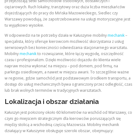
przejeżdżają setki samochodów osobowych, dostawczych i
ciężarowych. Ruch lokalny, tranzytowy oraz duża liczba mieszkańców
dojeżdżających do pracy do Mińska Mazowieckiego, Siedlec czy
Warszawy powodują, że zapotrzebowanie na usługi motoryzacyjne jest
tu wyjątkowo wysokie.
W odpowiedzi na te potrzeby działa w Kałuszynie mobilny
mechanik
–
specjalista, który oferuje kierowcom możliwość skorzystania z usług
serwisowych bez konieczności odwiedzania stacjonarnego warsztatu.
Mobilny
mechanik
to rozwiązanie, które łączy wygodę, oszczędność
czasu i profesjonalizm. Dzięki możliwości dojazdu do klienta wiele
napraw można wykonać na miejscu – pod domem, pod firmą, na
parkingu osiedlowym, a nawet w miejscu awarii. To szczególnie ważne
w regionie, gdzie samochód jest podstawowym środkiem transportu, a
dostęp do usług mechanicznych bywa ograniczony przez odległość, czas
lub brak wolnych terminów w tradycyjnych warsztatach.
Lokalizacja i obszar działania
Kałuszyn jest położony około 60 kilometrów na wschód od Warszawy, co
czyni go miejscem strategicznym dla kierowców poruszających się
między stolicą a wschodnią częścią Mazowsza. Mobilny mechanik
działający w Kałuszynie obsługuje szeroki obszar, obejmujący: