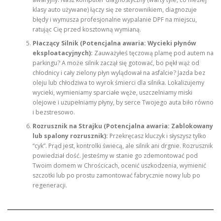
klasy auto używane) łączy się ze sterownikiem, diagnozuje
błędy i wymusza profesjonalne wypalanie DPF na miejscu,
ratując Cię przed kosztowną wymianą.
Płaczący Silnik (Potencjalna awaria: Wycieki płynów
eksploatacyjnych):
Zauważyłeś tęczową plamę pod autem na
parkingu? A może silnik zaczął się gotować, bo pękł wąż od
chłodnicy i cały zielony płyn wylądował na asfalcie? Jazda bez
oleju lub chłodziwa to wyrok śmierci dla silnika. Lokalizujemy
wycieki, wymieniamy sparciałe węże, uszczelniamy miski
olejowe i uzupełniamy płyny, by serce Twojego auta biło równo
i bezstresowo.
Rozrusznik na Strajku (Potencjalna awaria: Zablokowany
lub spalony rozrusznik):
Przekręcasz kluczyk i słyszysz tylko
“cyk”. Prąd jest, kontrolki świecą, ale silnik ani drgnie. Rozrusznik
powiedział dość. Jesteśmy w stanie go zdemontować pod
Twoim domem w Chrościcach, ocenić uszkodzenia, wymienić
szczotki lub po prostu zamontować fabrycznie nowy lub po
regeneracji.