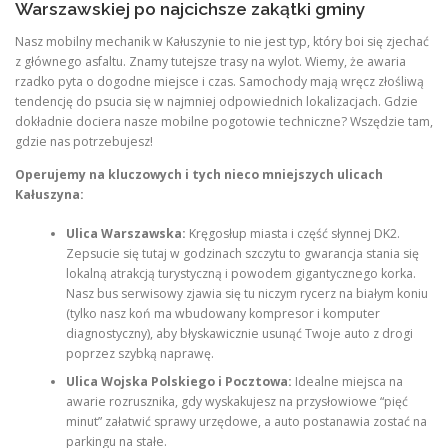
Warszawskiej po najcichsze zakątki gminy
Nasz mobilny mechanik w Kałuszynie to nie jest typ, który boi się zjechać
z głównego asfaltu. Znamy tutejsze trasy na wylot. Wiemy, że awaria
rzadko pyta o dogodne miejsce i czas. Samochody mają wręcz złośliwą
tendencję do psucia się w najmniej odpowiednich lokalizacjach. Gdzie
dokładnie dociera nasze mobilne pogotowie techniczne? Wszędzie tam,
gdzie nas potrzebujesz!
Operujemy na kluczowych i tych nieco mniejszych ulicach
Kałuszyna:
Ulica Warszawska:
Kręgosłup miasta i część słynnej DK2.
Zepsucie się tutaj w godzinach szczytu to gwarancja stania się
lokalną atrakcją turystyczną i powodem gigantycznego korka.
Nasz bus serwisowy zjawia się tu niczym rycerz na białym koniu
(tylko nasz koń ma wbudowany kompresor i komputer
diagnostyczny), aby błyskawicznie usunąć Twoje auto z drogi
poprzez szybką naprawę.
Ulica Wojska Polskiego i Pocztowa:
Idealne miejsca na
awarie rozrusznika, gdy wyskakujesz na przysłowiowe “pięć
minut” załatwić sprawy urzędowe, a auto postanawia zostać na
parkingu na stałe.