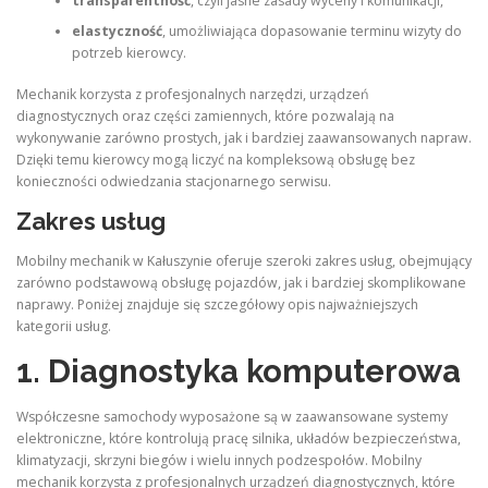
transparentność
, czyli jasne zasady wyceny i komunikacji,
elastyczność
, umożliwiająca dopasowanie terminu wizyty do
potrzeb kierowcy.
Mechanik korzysta z profesjonalnych narzędzi, urządzeń
diagnostycznych oraz części zamiennych, które pozwalają na
wykonywanie zarówno prostych, jak i bardziej zaawansowanych napraw.
Dzięki temu kierowcy mogą liczyć na kompleksową obsługę bez
konieczności odwiedzania stacjonarnego serwisu.
Zakres usług
Mobilny mechanik w Kałuszynie oferuje szeroki zakres usług, obejmujący
zarówno podstawową obsługę pojazdów, jak i bardziej skomplikowane
naprawy. Poniżej znajduje się szczegółowy opis najważniejszych
kategorii usług.
1. Diagnostyka komputerowa
Współczesne samochody wyposażone są w zaawansowane systemy
elektroniczne, które kontrolują pracę silnika, układów bezpieczeństwa,
klimatyzacji, skrzyni biegów i wielu innych podzespołów. Mobilny
mechanik korzysta z profesjonalnych urządzeń diagnostycznych, które