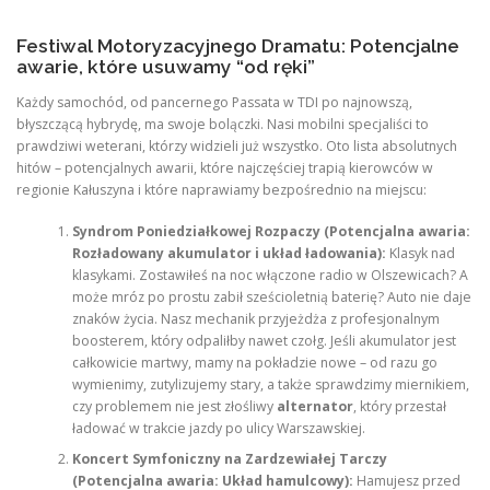
Festiwal Motoryzacyjnego Dramatu: Potencjalne
awarie, które usuwamy “od ręki”
Każdy samochód, od pancernego Passata w TDI po najnowszą,
błyszczącą hybrydę, ma swoje bolączki. Nasi mobilni specjaliści to
prawdziwi weterani, którzy widzieli już wszystko. Oto lista absolutnych
hitów – potencjalnych awarii, które najczęściej trapią kierowców w
regionie Kałuszyna i które naprawiamy bezpośrednio na miejscu:
Syndrom Poniedziałkowej Rozpaczy (Potencjalna awaria:
Rozładowany akumulator i układ ładowania):
Klasyk nad
klasykami. Zostawiłeś na noc włączone radio w Olszewicach? A
może mróz po prostu zabił sześcioletnią baterię? Auto nie daje
znaków życia. Nasz mechanik przyjeżdża z profesjonalnym
boosterem, który odpaliłby nawet czołg. Jeśli akumulator jest
całkowicie martwy, mamy na pokładzie nowe – od razu go
wymienimy, zutylizujemy stary, a także sprawdzimy miernikiem,
czy problemem nie jest złośliwy
alternator
, który przestał
ładować w trakcie jazdy po ulicy Warszawskiej.
Koncert Symfoniczny na Zardzewiałej Tarczy
(Potencjalna awaria: Układ hamulcowy):
Hamujesz przed