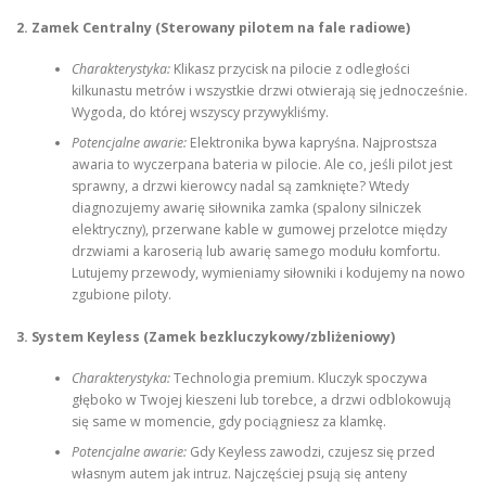
2. Zamek Centralny (Sterowany pilotem na fale radiowe)
Charakterystyka:
Klikasz przycisk na pilocie z odległości
kilkunastu metrów i wszystkie drzwi otwierają się jednocześnie.
Wygoda, do której wszyscy przywykliśmy.
Potencjalne awarie:
Elektronika bywa kapryśna. Najprostsza
awaria to wyczerpana bateria w pilocie. Ale co, jeśli pilot jest
sprawny, a drzwi kierowcy nadal są zamknięte? Wtedy
diagnozujemy awarię siłownika zamka (spalony silniczek
elektryczny), przerwane kable w gumowej przelotce między
drzwiami a karoserią lub awarię samego modułu komfortu.
Lutujemy przewody, wymieniamy siłowniki i kodujemy na nowo
zgubione piloty.
3. System Keyless (Zamek bezkluczykowy/zbliżeniowy)
Charakterystyka:
Technologia premium. Kluczyk spoczywa
głęboko w Twojej kieszeni lub torebce, a drzwi odblokowują
się same w momencie, gdy pociągniesz za klamkę.
Potencjalne awarie:
Gdy Keyless zawodzi, czujesz się przed
własnym autem jak intruz. Najczęściej psują się anteny