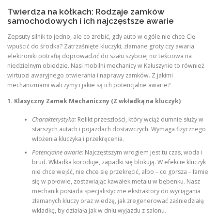
Twierdza na kółkach: Rodzaje zamków
samochodowych i ich najczęstsze awarie
Zepsuty silnik to jedno, ale co zrobić, gdy auto w ogóle nie chce Cię
wpuścić do środka? Zatrzaśnięte kluczyki, złamane groty czy awaria
elektroniki potrafią doprowadzić do szału szybciej niż teściowa na
niedzielnym obiedzie. Nasi mobilni mechanicy w Kałuszynie to również
wirtuozi awaryjnego otwierania i naprawy zamków. Z jakimi
mechanizmami walczymy i jakie są ich potencjalne awarie?
1. Klasyczny Zamek Mechaniczny (Z wkładką na kluczyk)
Charakterystyka:
Relikt przeszłości, który wciąż dumnie służy w
starszych autach i pojazdach dostawczych. Wymaga fizycznego
włożenia kluczyka i przekręcenia.
Potencjalne awarie:
Najczęstszym wrogiem jest tu czas, woda i
brud. Wkładka koroduje, zapadki się blokują. W efekcie kluczyk
nie chce wejść, nie chce się przekręcić, albo – co gorsza – łamie
się w połowie, zostawiając kawałek metalu w bębenku. Nasz
mechanik posiada specjalistyczne ekstraktory do wyciągania
złamanych kluczy oraz wiedzę, jak zregenerować zaśniedziałą
wkładkę, by działała jak w dniu wyjazdu z salonu.