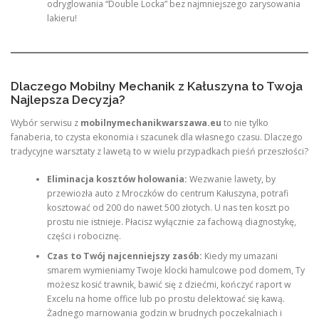
odryglowania “Double Locka” bez najmniejszego zarysowania
lakieru!
Dlaczego Mobilny Mechanik z Kałuszyna to Twoja
Najlepsza Decyzja?
Wybór serwisu z
mobilnymechanikwarszawa.eu
to nie tylko
fanaberia, to czysta ekonomia i szacunek dla własnego czasu. Dlaczego
tradycyjne warsztaty z lawetą to w wielu przypadkach pieśń przeszłości?
Eliminacja kosztów holowania:
Wezwanie lawety, by
przewiozła auto z Mroczków do centrum Kałuszyna, potrafi
kosztować od 200 do nawet 500 złotych. U nas ten koszt po
prostu nie istnieje. Płacisz wyłącznie za fachową diagnostykę,
części i robociznę.
Czas to Twój najcenniejszy zasób:
Kiedy my umazani
smarem wymieniamy Twoje klocki hamulcowe pod domem, Ty
możesz kosić trawnik, bawić się z dziećmi, kończyć raport w
Excelu na home office lub po prostu delektować się kawą.
Żadnego marnowania godzin w brudnych poczekalniach i