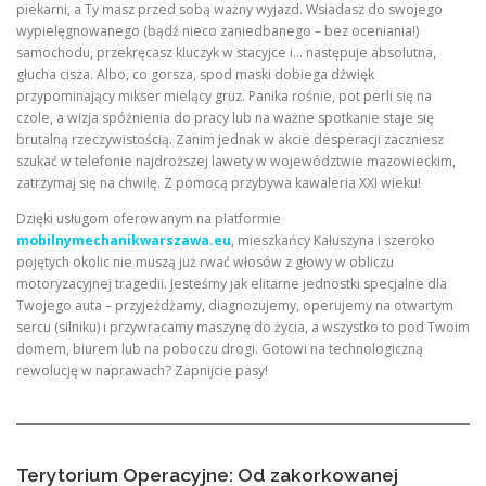
piekarni, a Ty masz przed sobą ważny wyjazd. Wsiadasz do swojego
wypielęgnowanego (bądź nieco zaniedbanego – bez oceniania!)
samochodu, przekręcasz kluczyk w stacyjce i… następuje absolutna,
głucha cisza. Albo, co gorsza, spod maski dobiega dźwięk
przypominający mikser mielący gruz. Panika rośnie, pot perli się na
czole, a wizja spóźnienia do pracy lub na ważne spotkanie staje się
brutalną rzeczywistością. Zanim jednak w akcie desperacji zaczniesz
szukać w telefonie najdroższej lawety w województwie mazowieckim,
zatrzymaj się na chwilę. Z pomocą przybywa kawaleria XXI wieku!
Dzięki usługom oferowanym na platformie
mobilnymechanikwarszawa.eu
, mieszkańcy Kałuszyna i szeroko
pojętych okolic nie muszą już rwać włosów z głowy w obliczu
motoryzacyjnej tragedii. Jesteśmy jak elitarne jednostki specjalne dla
Twojego auta – przyjeżdżamy, diagnozujemy, operujemy na otwartym
sercu (silniku) i przywracamy maszynę do życia, a wszystko to pod Twoim
domem, biurem lub na poboczu drogi. Gotowi na technologiczną
rewolucję w naprawach? Zapnijcie pasy!
Terytorium Operacyjne: Od zakorkowanej