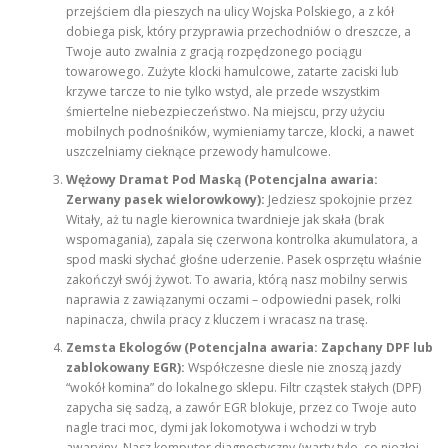
przejściem dla pieszych na ulicy Wojska Polskiego, a z kół
dobiega pisk, który przyprawia przechodniów o dreszcze, a
Twoje auto zwalnia z gracją rozpędzonego pociągu
towarowego. Zużyte klocki hamulcowe, zatarte zaciski lub
krzywe tarcze to nie tylko wstyd, ale przede wszystkim
śmiertelne niebezpieczeństwo. Na miejscu, przy użyciu
mobilnych podnośników, wymieniamy tarcze, klocki, a nawet
uszczelniamy cieknące przewody hamulcowe.
Wężowy Dramat Pod Maską (Potencjalna awaria:
Zerwany pasek wielorowkowy):
Jedziesz spokojnie przez
Witały, aż tu nagle kierownica twardnieje jak skała (brak
wspomagania), zapala się czerwona kontrolka akumulatora, a
spod maski słychać głośne uderzenie. Pasek osprzętu właśnie
zakończył swój żywot. To awaria, którą nasz mobilny serwis
naprawia z zawiązanymi oczami – odpowiedni pasek, rolki
napinacza, chwila pracy z kluczem i wracasz na trasę.
Zemsta Ekologów (Potencjalna awaria: Zapchany DPF lub
zablokowany EGR):
Współczesne diesle nie znoszą jazdy
“wokół komina” do lokalnego sklepu. Filtr cząstek stałych (DPF)
zapycha się sadzą, a zawór EGR blokuje, przez co Twoje auto
nagle traci moc, dymi jak lokomotywa i wchodzi w tryb
awaryjny. Nasz komputer diagnostyczny (warty tyle, co niezłej