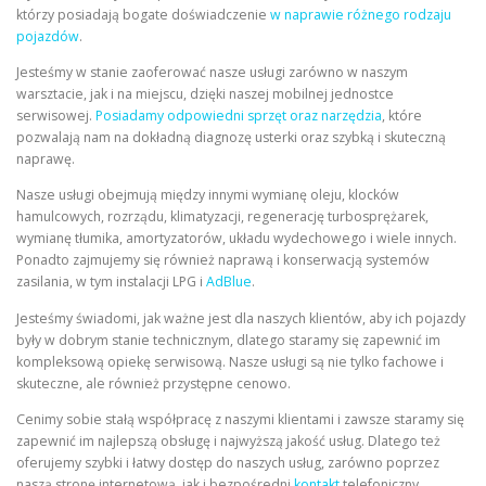
którzy posiadają bogate doświadczenie
w naprawie różnego rodzaju
pojazdów
.
Jesteśmy w stanie zaoferować nasze usługi zarówno w naszym
warsztacie, jak i na miejscu, dzięki naszej mobilnej jednostce
serwisowej.
Posiadamy odpowiedni sprzęt oraz narzędzia
, które
pozwalają nam na dokładną diagnozę usterki oraz szybką i skuteczną
naprawę.
Nasze usługi obejmują między innymi wymianę oleju, klocków
hamulcowych, rozrządu, klimatyzacji, regenerację turbosprężarek,
wymianę tłumika, amortyzatorów, układu wydechowego i wiele innych.
Ponadto zajmujemy się również naprawą i konserwacją systemów
zasilania, w tym instalacji LPG i
AdBlue
.
Jesteśmy świadomi, jak ważne jest dla naszych klientów, aby ich pojazdy
były w dobrym stanie technicznym, dlatego staramy się zapewnić im
kompleksową opiekę serwisową. Nasze usługi są nie tylko fachowe i
skuteczne, ale również przystępne cenowo.
Cenimy sobie stałą współpracę z naszymi klientami i zawsze staramy się
zapewnić im najlepszą obsługę i najwyższą jakość usług. Dlatego też
oferujemy szybki i łatwy dostęp do naszych usług, zarówno poprzez
naszą stronę internetową, jak i bezpośredni
kontakt
telefoniczny.