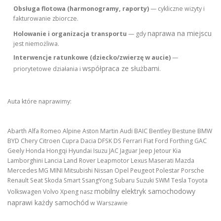
Obsługa flotowa (harmonogramy, raporty)
— cykliczne wizyty i
fakturowanie zbiorcze.
naprawa na miejscu
Holowanie i organizacja transportu
— gdy
jest niemożliwa.
Interwencje ratunkowe (dziecko/zwierzę w aucie)
—
współpraca ze służbami
priorytetowe działania i
.
Auta które naprawimy:
Abarth Alfa Romeo Alpine Aston Martin Audi BAIC Bentley Bestune BMW
BYD Chery Citroen Cupra Dacia DFSK DS Ferrari Fiat Ford Forthing GAC
Geely Honda Hongqi Hyundai Isuzu JAC Jaguar Jeep Jetour Kia
Lamborghini Lancia Land Rover Leapmotor Lexus Maserati Mazda
Mercedes MG MINI Mitsubishi Nissan Opel Peugeot Polestar Porsche
Renault Seat Skoda Smart SsangYong Subaru Suzuki SWM Tesla Toyota
mobilny elektryk samochodowy
Volkswagen Volvo Xpeng nasz
naprawi każdy samochód
w Warszawie