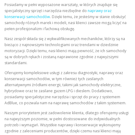
Posiadamy w pełni wyposażone warsztaty, w których znajduje się
specjalistyczny sprzęt i narzędzia niezbędne do
naprawy oraz
konserwacji samochodów
. Dzięki temu, że jesteśmy w stanie obsłużyć
samochody różnych marek i modeli, nasi klienci zawsze mogą liczyć na
pełen profesjonalizm i fachową obsługę.
Nasz zespół składa się z wykwalifikowanych mechaników, którzy są na
bieżąco z najnowszymi technologiami oraz trendami w dziedzinie
motoryzacji. Dzięki temu, nasi klienci mają pewność, że ich samochody
są w dobrych rękach i zostaną naprawione zgodnie z najwyższymi
standardami.
Oferujemy kompleksowe usługi z zakresu diagnostyki, naprawy oraz
konserwacji samochodów, w tym również tych zasilanych
alternatywnymi źródłami energii, takimi jak samochody elektryczne,
hybrydowe oraz te zasilane gazem LPG i dieslem. Dodatkowo,
posiadamy specjalistyczne narzędzia i sprzęt do pracy z systemem
AdBlue, co pozwala nam na naprawę samochodów z takim systemem.
Naszym priorytetem jest zadowolenie klienta, dlatego oferujemy usługi
na najwyższym poziomie, w pełni dostosowane do indywidualnych
potrzeb i wymagań. Wszystkie naprawy i konserwacje wykonujemy
zgodnie z zaleceniami producentów, dzięki czemu nasi klienci mają