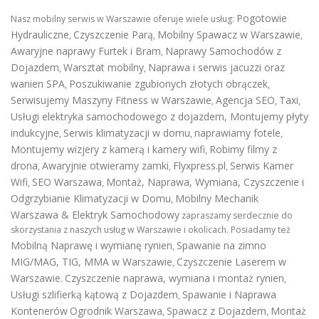
Pogotowie
Nasz mobilny serwis w Warszawie oferuje wiele usług:
Hydrauliczne
Czyszczenie Parą
Mobilny Spawacz w Warszawie
,
,
,
Awaryjne naprawy Furtek i Bram
Naprawy Samochodów z
,
Dojazdem
Warsztat mobilny
Naprawa i serwis jacuzzi oraz
,
,
wanien SPA
Poszukiwanie zgubionych złotych obrączek
,
,
Serwisujemy Maszyny Fitness w Warszawie
Agencja SEO
Taxi
,
,
,
Usługi elektryka samochodowego z dojazdem
,
Montujemy płyty
indukcyjne
Serwis klimatyzacji w domu
naprawiamy fotele
,
,
,
Montujemy wizjery z kamerą i kamery wifi
Robimy filmy z
,
drona
Awaryjnie otwieramy zamki
Flyxpress.pl
Serwis Kamer
,
,
,
Wifi
SEO Warszawa
Montaż, Naprawa, Wymiana, Czyszczenie i
,
,
Odgrzybianie Klimatyzacji w Domu
Mobilny Mechanik
,
Warszawa & Elektryk Samochodowy
zapraszamy serdecznie do
skorzystania z naszych usług w Warszawie i okolicach. Posiadamy też
Mobilną Naprawę i wymianę rynien
Spawanie na zimno
,
MIG/MAG, TIG, MMA w Warszawie
Czyszczenie Laserem w
,
Warszawie
Czyszczenie naprawa, wymiana i montaż rynien
.
,
Usługi szlifierką kątową z Dojazdem
Spawanie i Naprawa
,
Kontenerów
Ogrodnik Warszawa
Spawacz z Dojazdem
Montaż
,
,