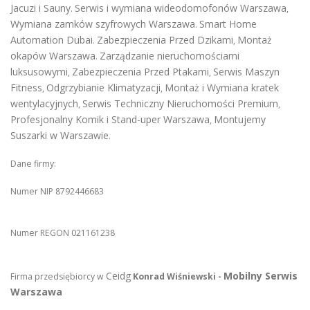
Jacuzi i Sauny
Serwis i wymiana wideodomofonów Warszawa
.
,
Wymiana zamków szyfrowych Warszawa
Smart Home
.
Automation Dubai
Zabezpieczenia Przed Dzikami
Montaż
.
,
okapów Warszawa
Zarządzanie nieruchomościami
.
luksusowymi
Zabezpieczenia Przed Ptakami
Serwis Maszyn
,
,
Fitness
Odgrzybianie Klimatyzacji
Montaż i Wymiana kratek
,
,
wentylacyjnych
Serwis Techniczny Nieruchomości Premium
,
,
Profesjonalny Komik i Stand-uper Warszawa
Montujemy
,
Suszarki w Warszawie
.
Dane firmy:
Numer NIP 8792446683
Numer REGON 021161238
Ceidg
Mobilny Serwis
Firma przedsiębiorcy w
Konrad Wiśniewski -
Warszawa