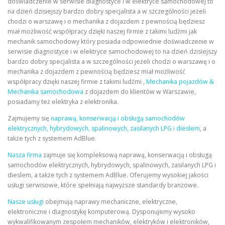
doświadczenie w serwisie diagnostyce i w elektryce samochodowej to
na dzień dzisiejszy bardzo dobry specjalista a w szczególności jeżeli
chodzi o warszawę i o mechanika z dojazdem z pewnością będziesz
miał możliwość współpracy dzięki naszej firmie z takimi ludźmi jak
mechanik samochodowy który posiada odpowiednie doświadczenie w
serwisie diagnostyce i w elektryce samochodowej to na dzień dzisiejszy
bardzo dobry specjalista a w szczególności jeżeli chodzi o warszawę i o
mechanika z dojazdem z pewnością będziesz miał możliwość
współpracy dzięki naszej firmie z takimi ludźmi ,
Mechanika pojazdów &
Mechanika samochodowa
z dojazdem do klientów w Warszawie,
posiadamy też elektryka z elektronika.
Zajmujemy się
naprawą, konserwacją i obsługą samochodów
elektrycznych, hybrydowych, spalinowych, zasilanych LPG i dieslem
, a
także tych z systemem AdBlue.
Nasza firma
zajmuje się kompleksową naprawą, konserwacją i obsługą
samochodów elektrycznych, hybrydowych, spalinowych, zasilanych LPG i
dieslem, a także tych z systemem AdBlue. Oferujemy wysokiej jakości
usługi serwisowe, które spełniają najwyższe standardy branżowe.
Nasze usługi
obejmują naprawy mechaniczne, elektryczne,
elektroniczne i diagnostykę komputerową. Dysponujemy wysoko
wykwalifikowanym zespołem mechaników, elektryków i elektroników,