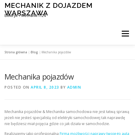
Skip
MECHANIK Z DOJAZDEM
to
WARSZAWA
content
Elektryk + Mechanik 7/24
Menu
Strona główna
»
Blog
»
Mechanika pojazdów
MOBILNY MECHANIK WARSZAWA
Mechanika pojazdów
ELEKTRYK SAMOCHODOWY
BLOG
KONTAKT
POSTED ON
APRIL 8, 2023
BY
ADMIN
Mechanika pojazdów & Mechanika samochodowa nie jest łatwą sprawą
jeżeli nie jesteś specjalistą od elektryki samochodowej tak naprawdę
nie będziesz miał pojęcia gdzie co jak działa w samochodzie.
Realizujemy jako profesjonalna
Firma możliwości naprawy twojego auta