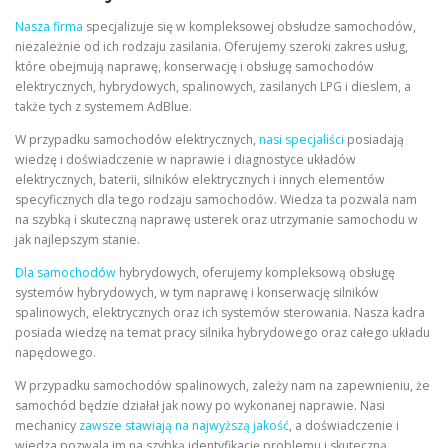
Nasza firma
specjalizuje się w kompleksowej obsłudze samochodów,
niezależnie od ich rodzaju zasilania. Oferujemy szeroki zakres usług,
które obejmują naprawę, konserwację i obsługę samochodów
elektrycznych, hybrydowych, spalinowych, zasilanych LPG i dieslem, a
także tych z systemem AdBlue.
W przypadku samochodów elektrycznych,
nasi specjaliści
posiadają
wiedzę i doświadczenie w naprawie i diagnostyce układów
elektrycznych, baterii, silników elektrycznych i innych elementów
specyficznych dla tego rodzaju samochodów. Wiedza ta pozwala nam
na szybką i skuteczną naprawę usterek oraz utrzymanie samochodu w
jak najlepszym stanie.
Dla samochodów
hybrydowych, oferujemy kompleksową obsługę
systemów hybrydowych, w tym naprawę i konserwację silników
spalinowych, elektrycznych oraz ich systemów sterowania. Nasza kadra
posiada wiedzę na temat pracy silnika hybrydowego oraz całego układu
napędowego.
W przypadku samochodów spalinowych, zależy nam na zapewnieniu, że
samochód będzie działał jak nowy po wykonanej naprawie. Nasi
mechanicy
zawsze stawiają na najwyższą jakość
, a doświadczenie i
wiedza pozwala im na szybką identyfikację problemu i skuteczną