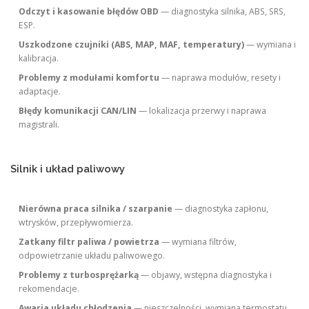
Odczyt i kasowanie błędów OBD
— diagnostyka silnika, ABS, SRS,
ESP.
Uszkodzone czujniki (ABS, MAP, MAF, temperatury)
— wymiana i
kalibracja.
Problemy z modułami komfortu
— naprawa modułów, resety i
adaptacje.
Błędy komunikacji CAN/LIN
— lokalizacja przerwy i naprawa
magistrali.
Silnik i układ paliwowy
Nierówna praca silnika / szarpanie
— diagnostyka zapłonu,
wtrysków, przepływomierza.
Zatkany filtr paliwa / powietrza
— wymiana filtrów,
odpowietrzanie układu paliwowego.
Problemy z turbosprężarką
— objawy, wstępna diagnostyka i
rekomendacje.
Awaria układu chłodzenia
— nieszczelności, wymiana termostatu,