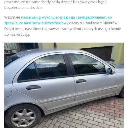
pewność, że ich samochody będą działać bezawaryjnie i będą
bezpieczne na drodze.
Wszystkie
nasze usługi wykonujemy z pasją i zaangażowaniem, co
sprawia, że nasz serwis samochodowy
cieszy się zaufaniem klientów.
Dzięki temu, nasi klienci są zawsze zadowoleni z naszych usług i chętnie
do nas wracają.