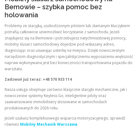
Bemowie – szybka pomoc bez
holowania
Problemy ze stacyjką, uszkodzzonym pilotem lub złamanym kluczykiem
potrafią całkowicie uniemożliwić korzystanie z samochodu. Jeżeli
znajdujesz się na Bemowie i potrzebujesz natychmiastowej pomocy,
mobilny ślusarz samochodowy dojedzie pod wskazany adres,
diagnozując oraz usuwając usterkę na miejscu. Dzięki nowoczesnym
narzędziom diagnostycznym i specjalistycznemu wyposażeniu większość
napraw wykonywana jest bez konieczności transportowania pojazdu do
warsztatu.
Zadzwoń już teraz: +48 570 933 114
Nasza usługa obejmuje zarówno klasyczne stacyjki mechaniczne, jak i
nowoczesne systemy Keyless Go, inteligentne piloty oraz
zaawansowane immobilisery stosowane w samochodach
produkowanych do 2026 roku.
Jeżeli szukasz kompleksowego wsparcia motoryzacyjnego, sprawdź
również
Mobilny Mechanik Warszawa
.