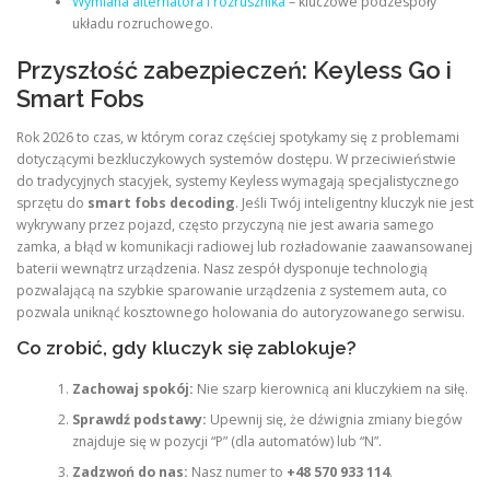
Wymiana alternatora i rozrusznika
– kluczowe podzespoły
układu rozruchowego.
Przyszłość zabezpieczeń: Keyless Go i
Smart Fobs
Rok 2026 to czas, w którym coraz częściej spotykamy się z problemami
dotyczącymi bezkluczykowych systemów dostępu. W przeciwieństwie
do tradycyjnych stacyjek, systemy Keyless wymagają specjalistycznego
sprzętu do
smart fobs decoding
. Jeśli Twój inteligentny kluczyk nie jest
wykrywany przez pojazd, często przyczyną nie jest awaria samego
zamka, a błąd w komunikacji radiowej lub rozładowanie zaawansowanej
baterii wewnątrz urządzenia. Nasz zespół dysponuje technologią
pozwalającą na szybkie sparowanie urządzenia z systemem auta, co
pozwala uniknąć kosztownego holowania do autoryzowanego serwisu.
Co zrobić, gdy kluczyk się zablokuje?
Zachowaj spokój:
Nie szarp kierownicą ani kluczykiem na siłę.
Sprawdź podstawy:
Upewnij się, że dźwignia zmiany biegów
znajduje się w pozycji “P” (dla automatów) lub “N”.
Zadzwoń do nas:
Nasz numer to
+48 570 933 114
.