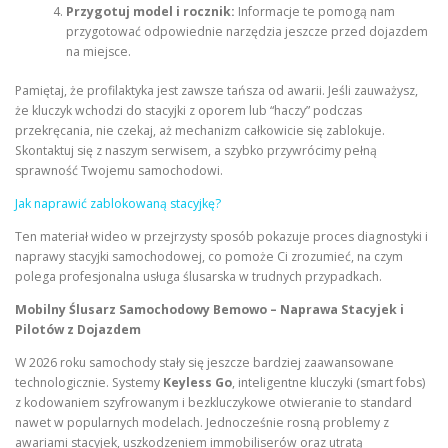
Przygotuj model i rocznik:
Informacje te pomogą nam
przygotować odpowiednie narzędzia jeszcze przed dojazdem
na miejsce.
Pamiętaj, że profilaktyka jest zawsze tańsza od awarii. Jeśli zauważysz,
że kluczyk wchodzi do stacyjki z oporem lub “haczy” podczas
przekręcania, nie czekaj, aż mechanizm całkowicie się zablokuje.
Skontaktuj się z naszym serwisem, a szybko przywrócimy pełną
sprawność Twojemu samochodowi.
Jak naprawić zablokowaną stacyjkę?
Ten materiał wideo w przejrzysty sposób pokazuje proces diagnostyki i
naprawy stacyjki samochodowej, co pomoże Ci zrozumieć, na czym
polega profesjonalna usługa ślusarska w trudnych przypadkach.
Mobilny Ślusarz Samochodowy Bemowo – Naprawa Stacyjek i
Pilotów z Dojazdem
W 2026 roku samochody stały się jeszcze bardziej zaawansowane
technologicznie. Systemy
Keyless Go
, inteligentne kluczyki (smart fobs)
z kodowaniem szyfrowanym i bezkluczykowe otwieranie to standard
nawet w popularnych modelach. Jednocześnie rosną problemy z
awariami stacyjek, uszkodzeniem immobiliserów oraz utratą