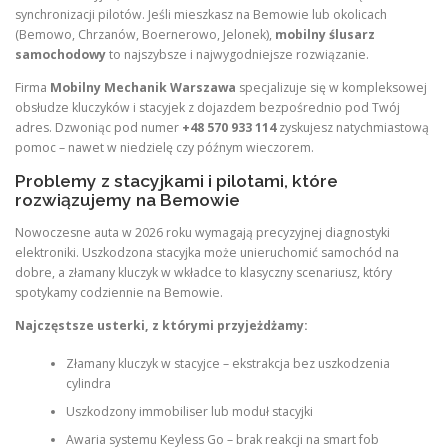
synchronizacji pilotów. Jeśli mieszkasz na Bemowie lub okolicach
(Bemowo, Chrzanów, Boernerowo, Jelonek),
mobilny ślusarz
samochodowy
to najszybsze i najwygodniejsze rozwiązanie.
Firma
Mobilny Mechanik Warszawa
specjalizuje się w kompleksowej
obsłudze kluczyków i stacyjek z dojazdem bezpośrednio pod Twój
adres. Dzwoniąc pod numer
+48 570 933 114
zyskujesz natychmiastową
pomoc – nawet w niedzielę czy późnym wieczorem.
Problemy z stacyjkami i pilotami, które
rozwiązujemy na Bemowie
Nowoczesne auta w 2026 roku wymagają precyzyjnej diagnostyki
elektroniki. Uszkodzona stacyjka może unieruchomić samochód na
dobre, a złamany kluczyk w wkładce to klasyczny scenariusz, który
spotykamy codziennie na Bemowie.
Najczęstsze usterki, z którymi przyjeżdżamy:
Złamany kluczyk w stacyjce – ekstrakcja bez uszkodzenia
cylindra
Uszkodzony immobiliser lub moduł stacyjki
Awaria systemu Keyless Go – brak reakcji na smart fob