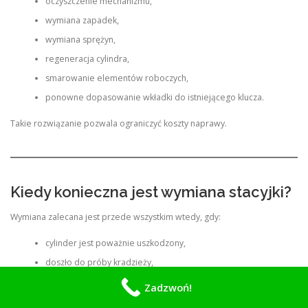
oczyszczenie mechanizmu,
wymiana zapadek,
wymiana sprężyn,
regeneracja cylindra,
smarowanie elementów roboczych,
ponowne dopasowanie wkładki do istniejącego klucza.
Takie rozwiązanie pozwala ograniczyć koszty naprawy.
Kiedy konieczna jest wymiana stacyjki?
Wymiana zalecana jest przede wszystkim wtedy, gdy:
cylinder jest poważnie uszkodzony,
doszło do próby kradzieży,
mechanizm został zniszczony po złamaniu klucza,
Zadzwoń!
elementy są nadmiernie wyeksploatowane,