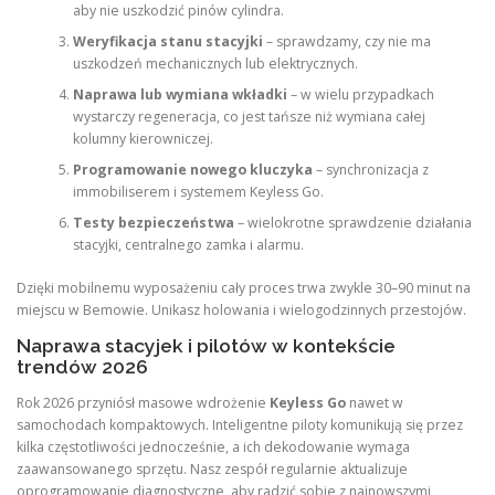
aby nie uszkodzić pinów cylindra.
Weryfikacja stanu stacyjki
– sprawdzamy, czy nie ma
uszkodzeń mechanicznych lub elektrycznych.
Naprawa lub wymiana wkładki
– w wielu przypadkach
wystarczy regeneracja, co jest tańsze niż wymiana całej
kolumny kierowniczej.
Programowanie nowego kluczyka
– synchronizacja z
immobiliserem i systemem Keyless Go.
Testy bezpieczeństwa
– wielokrotne sprawdzenie działania
stacyjki, centralnego zamka i alarmu.
Dzięki mobilnemu wyposażeniu cały proces trwa zwykle 30–90 minut na
miejscu w Bemowie. Unikasz holowania i wielogodzinnych przestojów.
Naprawa stacyjek i pilotów w kontekście
trendów 2026
Rok 2026 przyniósł masowe wdrożenie
Keyless Go
nawet w
samochodach kompaktowych. Inteligentne piloty komunikują się przez
kilka częstotliwości jednocześnie, a ich dekodowanie wymaga
zaawansowanego sprzętu. Nasz zespół regularnie aktualizuje
oprogramowanie diagnostyczne, aby radzić sobie z najnowszymi