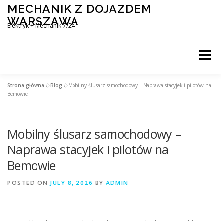
Skip
MECHANIK Z DOJAZDEM
to
WARSZAWA
content
Elektryk + Mechanik 7/24
Menu
Strona główna
»
Blog
»
Mobilny ślusarz samochodowy – Naprawa stacyjek i pilotów na
MOBILNY MECHANIK WARSZAWA
Bemowie
Mobilny ślusarz samochodowy –
ELEKTRYK SAMOCHODOWY
BLOG
KONTAKT
Naprawa stacyjek i pilotów na
Bemowie
POSTED ON
JULY 8, 2026
BY
ADMIN