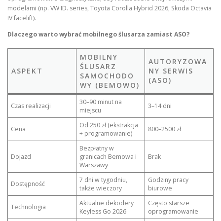
modelami (np. VW ID. series, Toyota Corolla Hybrid 2026, Skoda Octavia
IV facelift).
Dlaczego warto wybrać mobilnego ślusarza zamiast ASO?
MOBILNY
AUTORYZOWA
ŚLUSARZ
ASPEKT
NY SERWIS
SAMOCHODO
(ASO)
WY (BEMOWO)
30–90 minut na
Czas realizacji
3–14 dni
miejscu
Od 250 zł (ekstrakcja
Cena
800–2500 zł
+ programowanie)
Bezpłatny w
Dojazd
granicach Bemowa i
Brak
Warszawy
7 dni w tygodniu,
Godziny pracy
Dostępność
także wieczory
biurowe
Aktualne dekodery
Często starsze
Technologia
Keyless Go 2026
oprogramowanie