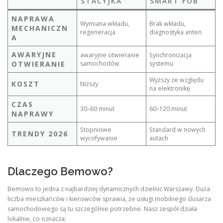
STACYJKA
SMART FOB
NAPRAWA
Wymiana wkładu,
Brak wkładu,
MECHANICZN
regeneracja
diagnostyka anten
A
AWARYJNE
awaryjne otwieranie
Synchronizacja
OTWIERANIE
samochodów
systemu
Wyższy ze względu
KOSZT
Niższy
na elektronikę
CZAS
30–60 minut
60–120 minut
NAPRAWY
Stopniowe
Standard w nowych
TRENDY 2026
wycofywanie
autach
Dlaczego Bemowo?
Bemowo to jedna z najbardziej dynamicznych dzielnic Warszawy. Duża
liczba mieszkańców i kierowców sprawia, że usługi mobilnego ślusarza
samochodowego są tu szczególnie potrzebne. Nasz zespół działa
lokalnie, co oznacza: