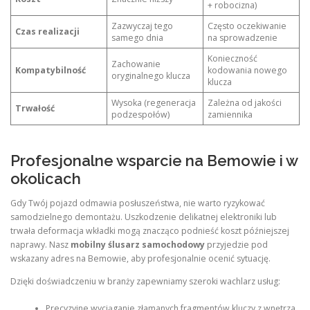
+ robocizna)
Zazwyczaj tego
Często oczekiwanie
Czas realizacji
samego dnia
na sprowadzenie
Konieczność
Zachowanie
Kompatybilność
kodowania nowego
oryginalnego klucza
klucza
Wysoka (regeneracja
Zależna od jakości
Trwałość
podzespołów)
zamiennika
Profesjonalne wsparcie na Bemowie i w
okolicach
Gdy Twój pojazd odmawia posłuszeństwa, nie warto ryzykować
samodzielnego demontażu. Uszkodzenie delikatnej elektroniki lub
trwała deformacja wkładki mogą znacząco podnieść koszt późniejszej
naprawy. Nasz
mobilny ślusarz samochodowy
przyjedzie pod
wskazany adres na Bemowie, aby profesjonalnie ocenić sytuację.
Dzięki doświadczeniu w branży zapewniamy szeroki wachlarz usług:
Precyzyjne wyciąganie złamanych fragmentów kluczy z wnętrza