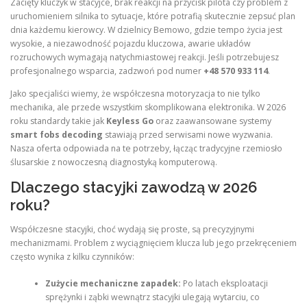
Zacięty kluczyk w stacyjce, brak reakcji na przycisk pilota czy problem z
uruchomieniem silnika to sytuacje, które potrafią skutecznie zepsuć plan
dnia każdemu kierowcy. W dzielnicy Bemowo, gdzie tempo życia jest
wysokie, a niezawodność pojazdu kluczowa, awarie układów
rozruchowych wymagają natychmiastowej reakcji. Jeśli potrzebujesz
profesjonalnego wsparcia, zadzwoń pod numer
+48 570 933 114
.
Jako specjaliści wiemy, że współczesna motoryzacja to nie tylko
mechanika, ale przede wszystkim skomplikowana elektronika. W 2026
roku standardy takie jak
Keyless Go
oraz zaawansowane systemy
smart fobs decoding
stawiają przed serwisami nowe wyzwania.
Nasza oferta odpowiada na te potrzeby, łącząc tradycyjne rzemiosło
ślusarskie z nowoczesną diagnostyką komputerową.
Dlaczego stacyjki zawodzą w 2026
roku?
Współczesne stacyjki, choć wydają się proste, są precyzyjnymi
mechanizmami. Problem z wyciągnięciem klucza lub jego przekręceniem
często wynika z kilku czynników:
Zużycie mechaniczne zapadek:
Po latach eksploatacji
sprężynki i ząbki wewnątrz stacyjki ulegają wytarciu, co