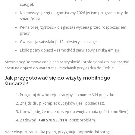
stacyjek
Najnowszy sprzęt diagnostyczny 2026 (w tym programatory do
smart fobs)
Pełna przejrzystość – diagnoza i wycena przed rozpoczęciem
pracy
Gwarancja satysfakcji i 12 miesięcy na usługę
Ekologiczny dojazd – samochód serwisowy z niską emisją
Mieszkańcy Bemowa cenią nas za szybkość i profesjonalizm. Nie tracisz
czasu na dojazd do warsztatu – mechanik przyjeżdża do Ciebie.
Jak przygotować się do wizyty mobilnego
ślusarza?
Przygotuj dowód rejestracyjny lub numer VIN pojazdu.
Znajdź drugi komplet kluczyków (jeśli posiadasz).
Upewnij się, że masz dostęp do wnętrza auta (jeśli to możliwe).
Zadzwoń:
+48 570 933 114
i opisz problem.
Nasz ekspert zada kilka pytań, przygotuje odpowiedni sprzęt i