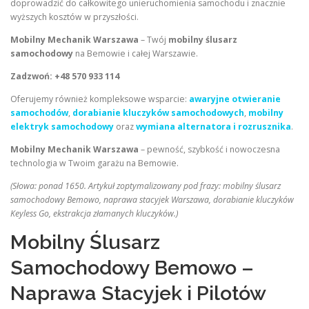
doprowadzić do całkowitego unieruchomienia samochodu i znacznie
wyższych kosztów w przyszłości.
Mobilny Mechanik Warszawa
– Twój
mobilny ślusarz
samochodowy
na Bemowie i całej Warszawie.
Zadzwoń: +48 570 933 114
Oferujemy również kompleksowe wsparcie:
awaryjne otwieranie
samochodów
,
dorabianie kluczyków samochodowych
,
mobilny
elektryk samochodowy
oraz
wymiana alternatora i rozrusznika
.
Mobilny Mechanik Warszawa
– pewność, szybkość i nowoczesna
technologia w Twoim garażu na Bemowie.
(Słowa: ponad 1650. Artykuł zoptymalizowany pod frazy: mobilny ślusarz
samochodowy Bemowo, naprawa stacyjek Warszawa, dorabianie kluczyków
Keyless Go, ekstrakcja złamanych kluczyków.)
Mobilny Ślusarz
Samochodowy Bemowo –
Naprawa Stacyjek i Pilotów