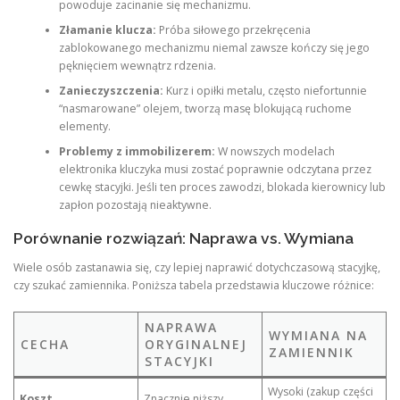
powoduje zacinanie się mechanizmu.
Złamanie klucza:
Próba siłowego przekręcenia
zablokowanego mechanizmu niemal zawsze kończy się jego
pęknięciem wewnątrz rdzenia.
Zanieczyszczenia:
Kurz i opiłki metalu, często niefortunnie
“nasmarowane” olejem, tworzą masę blokującą ruchome
elementy.
Problemy z immobilizerem:
W nowszych modelach
elektronika kluczyka musi zostać poprawnie odczytana przez
cewkę stacyjki. Jeśli ten proces zawodzi, blokada kierownicy lub
zapłon pozostają nieaktywne.
Porównanie rozwiązań: Naprawa vs. Wymiana
Wiele osób zastanawia się, czy lepiej naprawić dotychczasową stacyjkę,
czy szukać zamiennika. Poniższa tabela przedstawia kluczowe różnice:
NAPRAWA
WYMIANA NA
CECHA
ORYGINALNEJ
ZAMIENNIK
STACYJKI
Wysoki (zakup części
Koszt
Znacznie niższy