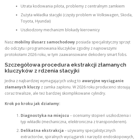
Utrata kodowania pilota, problemy z centralnym zamkiem
Zużyta wkładka stacyjki (częsty problem w Volkswagen, Skoda,
Toyota, Hyundai)
Uszkodzony mechanizm blokady kierownicy
Nasz
mobilny ślusarz samochodowy
posiada specjalistyczny sprzęt
do odczytu i programowania kluczyków zgodny z najnowszymi
protokołami 2026 roku, w tym zaawansowane dekodery smart fobs.
Szczegółowa procedura ekstrakcji złamanych
kluczyków z rdzenia stacyjki
Jedna z najbardziej wymagających usług to
awaryjne wyciąganie
złamanych kluczy
z zamka zapłonu. W 2026 roku producenci stosują
coraz trwalsze, ale też bardziej skomplikowane cylindry.
Krok po kroku jak działamy:
Diagnostyka na miejscu
– oceniamy stopień uszkodzenia i
typ wkładki (mechaniczna, elektroniczna z transponderem).
Delikatna ekstrakcja
– używamy specjalistycznych
extractorów, spiralnych wyciągarek i narzędzi endoskopowych,