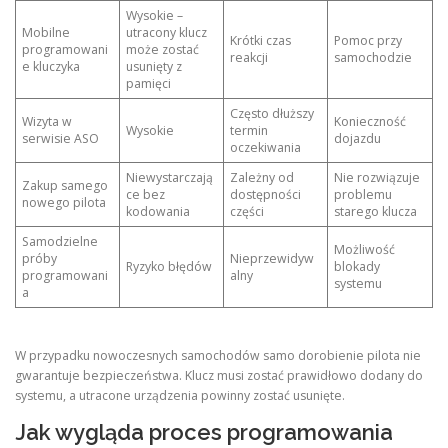
Wysokie –
Mobilne
utracony klucz
Krótki czas
Pomoc przy
programowani
może zostać
reakcji
samochodzie
e kluczyka
usunięty z
pamięci
Często dłuższy
Wizyta w
Konieczność
Wysokie
termin
serwisie ASO
dojazdu
oczekiwania
Niewystarczają
Zależny od
Nie rozwiązuje
Zakup samego
ce bez
dostępności
problemu
nowego pilota
kodowania
części
starego klucza
Samodzielne
Możliwość
próby
Nieprzewidyw
Ryzyko błędów
blokady
programowani
alny
systemu
a
W przypadku nowoczesnych samochodów samo dorobienie pilota nie
gwarantuje bezpieczeństwa. Klucz musi zostać prawidłowo dodany do
systemu, a utracone urządzenia powinny zostać usunięte.
Jak wygląda proces programowania