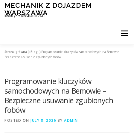
Skip
MECHANIK Z DOJAZDEM
to
WARSZAWA
content
Elektryk + Mechanik 7/24
Menu
Strona główna
»
Blog
»
Programowanie kluczyków samochodowych na Bemowie –
MOBILNY MECHANIK WARSZAWA
Bezpieczne usuwanie zgubionych fobów
Programowanie kluczyków
ELEKTRYK SAMOCHODOWY
BLOG
KONTAKT
samochodowych na Bemowie –
Bezpieczne usuwanie zgubionych
fobów
POSTED ON
JULY 8, 2026
BY
ADMIN