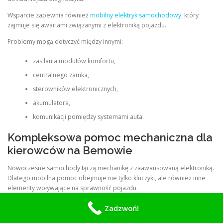
Wsparcie zapewnia również
mobilny elektryk samochodowy
, który
zajmuje się awariami związanymi z elektroniką pojazdu.
Problemy mogą dotyczyć między innymi:
zasilania modułów komfortu,
centralnego zamka,
sterowników elektronicznych,
akumulatora,
komunikacji pomiędzy systemami auta.
Kompleksowa pomoc mechaniczna dla
kierowców na Bemowie
Nowoczesne samochody łączą mechanikę z zaawansowaną elektroniką.
Dlatego mobilna pomoc obejmuje nie tylko kluczyki, ale również inne
elementy wpływające na sprawność pojazdu.
W przypadku problemów z uruchomieniem auta lub układem
Zadzwoń!
elektrycznym dostępna jest również
wymiana alternatora i rozrusznika
.