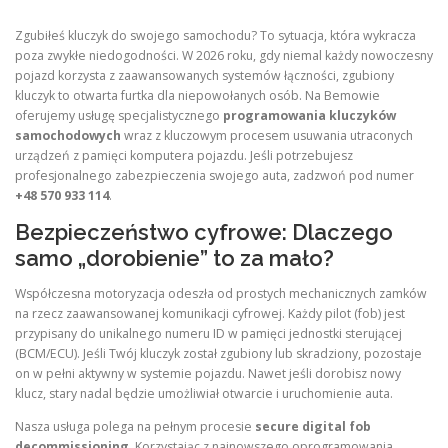
Zgubiłeś kluczyk do swojego samochodu? To sytuacja, która wykracza
poza zwykłe niedogodności. W 2026 roku, gdy niemal każdy nowoczesny
pojazd korzysta z zaawansowanych systemów łączności, zgubiony
kluczyk to otwarta furtka dla niepowołanych osób. Na Bemowie
oferujemy usługę specjalistycznego
programowania kluczyków
samochodowych
wraz z kluczowym procesem usuwania utraconych
urządzeń z pamięci komputera pojazdu. Jeśli potrzebujesz
profesjonalnego zabezpieczenia swojego auta, zadzwoń pod numer
+48 570 933 114
.
Bezpieczeństwo cyfrowe: Dlaczego
samo „dorobienie” to za mało?
Współczesna motoryzacja odeszła od prostych mechanicznych zamków
na rzecz zaawansowanej komunikacji cyfrowej. Każdy pilot (fob) jest
przypisany do unikalnego numeru ID w pamięci jednostki sterującej
(BCM/ECU). Jeśli Twój kluczyk został zgubiony lub skradziony, pozostaje
on w pełni aktywny w systemie pojazdu. Nawet jeśli dorobisz nowy
klucz, stary nadal będzie umożliwiał otwarcie i uruchomienie auta.
Nasza usługa polega na pełnym procesie
secure digital fob
decommissioning
. Korzystając z najnowszego oprogramowania