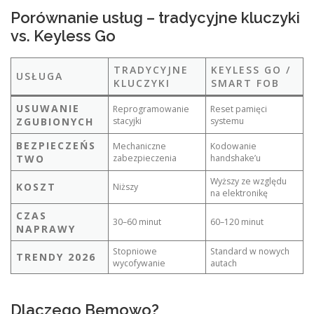
Porównanie usług – tradycyjne kluczyki
vs. Keyless Go
TRADYCYJNE
KEYLESS GO /
USŁUGA
KLUCZYKI
SMART FOB
USUWANIE
Reprogramowanie
Reset pamięci
ZGUBIONYCH
stacyjki
systemu
BEZPIECZEŃS
Mechaniczne
Kodowanie
TWO
zabezpieczenia
handshake’u
Wyższy ze względu
KOSZT
Niższy
na elektronikę
CZAS
30–60 minut
60–120 minut
NAPRAWY
Stopniowe
Standard w nowych
TRENDY 2026
wycofywanie
autach
Dlaczego Bemowo?