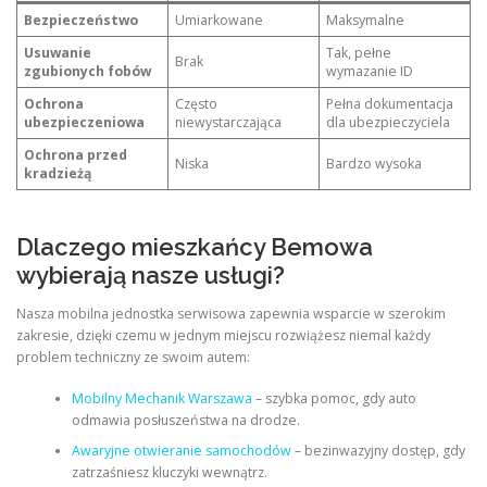
Bezpieczeństwo
Umiarkowane
Maksymalne
Usuwanie
Tak, pełne
Brak
zgubionych fobów
wymazanie ID
Ochrona
Często
Pełna dokumentacja
ubezpieczeniowa
niewystarczająca
dla ubezpieczyciela
Ochrona przed
Niska
Bardzo wysoka
kradzieżą
Dlaczego mieszkańcy Bemowa
wybierają nasze usługi?
Nasza mobilna jednostka serwisowa zapewnia wsparcie w szerokim
zakresie, dzięki czemu w jednym miejscu rozwiążesz niemal każdy
problem techniczny ze swoim autem:
Mobilny Mechanik Warszawa
– szybka pomoc, gdy auto
odmawia posłuszeństwa na drodze.
Awaryjne otwieranie samochodów
– bezinwazyjny dostęp, gdy
zatrzaśniesz kluczyki wewnątrz.