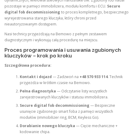
dynamicznych, wielowarstwowych handshake’ów. Zgubiony fob nadal
pozostaje w pamięci immobilizera, modułu komfortu i ECU.
Secure
digital fob decommissioning
to proces kompletnego, bezpiecznego
wyrejestrowania starego kluczyka, który chroni przed
nieautoryzowanym dostępem.
Nasi technicy przyjeżdżają na Bemowo z pełnym zestawem
diagnostycznym i wykonują całą procedurę na miejscu.
Proces programowania i usuwania zgubionych
kluczyków – krok po kroku
Szczegółowa procedura:
Kontakt i dojazd
— Zadzwoń na
+48 570 933 114
. Technik
przyjeżdża w krótkim czasie na Bemowo.
Pełna diagnostyka
— Odczytanie listy wszystkich
zarejestrowanych kluczyków i statusu immobilizera.
Secure digital fob decommissioning
— Bezpieczne
usunięcie zgubionego smart foba z pamięci wszystkich
modułów (immobilizer ring, BCM, Keyless Go).
Dorabianie nowego kluczyka
— Cięcie mechaniczne +
kodowanie chipa.