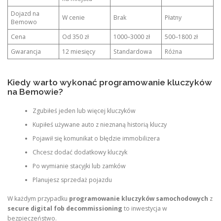
Dojazd na
W cenie
Brak
Płatny
Bemowo
Cena
Od 350 zł
1000–3000 zł
500–1800 zł
Gwarancja
12 miesięcy
Standardowa
Różna
Kiedy warto wykonać programowanie kluczyków
na Bemowie?
Zgubiłeś jeden lub więcej kluczyków
Kupiłeś używane auto z nieznaną historią kluczy
Pojawił się komunikat o błędzie immobilizera
Chcesz dodać dodatkowy kluczyk
Po wymianie stacyjki lub zamków
Planujesz sprzedaż pojazdu
W każdym przypadku
programowanie kluczyków samochodowych
z
secure digital fob decommissioning
to inwestycja w
bezpieczeństwo.