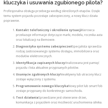
kluczyka i usuwania zgubionego pilota?
Profesjonalna obsługa przebiega według określonych etapów. Dzięki
temu system pojazdu pozostaje zabezpieczony, a nowy klucz działa
poprawnie.
Kontakt telefoniczny i określenie sytuacji
Kierowca
przekazuje informacje dotyczące marki, modelu, rocznika auta
oraz lokalizacji na Bemowie.
Diagnostyka systemu zabezpieczeń
Specjalista sprawdza
rodzaj zastosowanego systemu dostępu, immobilizera oraz
modułów elektronicznych.
Identyfikacja zapisanych kluczy
Analizowana jest pamięć
pojazdu i lista aktualnie przypisanych pilotów.
Usunięcie zgubionych kluczy
Nieaktywny lub utracony klucz
zostaje wyłączony z systemu.
Programowanie nowego kluczyka
Nowy pilot lub smart fob
zostaje przypisany do konkretnego samochodu.
Test działania
Sprawdzane jest otwieranie drzwi,
komunikacja z pojazdem oraz możliwość uruchomienia silnika.