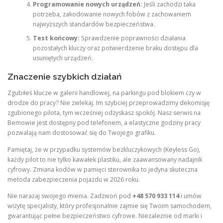
Programowanie nowych urządzeń:
Jeśli zachodzi taka
potrzeba, zakodowanie nowych fobów z zachowaniem
najwyższych standardów bezpieczeństwa.
Test końcowy:
Sprawdzenie poprawności działania
pozostałych kluczy oraz potwierdzenie braku dostępu dla
usuniętych urządzeń.
Znaczenie szybkich działań
Zgubiłeś klucze w galerii handlowej, na parkingu pod blokiem czy w
drodze do pracy? Nie zwlekaj. Im szybciej przeprowadzimy dekomisję
zgubionego pilota, tym wcześniej odzyskasz spokój. Nasz serwis na
Bemowie jest dostępny pod telefonem, a elastyczne godziny pracy
pozwalają nam dostosować się do Twojego grafiku.
Pamiętaj, że w przypadku systemów bezkluczykowych (Keyless Go),
każdy pilot to nie tylko kawałek plastiku, ale zaawansowany nadajnik
cyfrowy. Zmiana kodów w pamięci sterownika to jedyna skuteczna
metoda zabezpieczenia pojazdu w 2026 roku.
Nie narażaj swojego mienia. Zadzwoń pod
+48 570 933 114
i umów
wizytę specjalisty, który profesjonalnie zajmie się Twoim samochodem,
gwarantując pełne bezpieczeństwo cyfrowe. Niezależnie od marki i