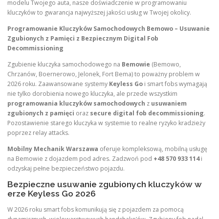
modelu Twojego auta, nasze doświadczenie w programowaniu
kluczyków to gwarancja najwyższej jakości usług w Twojej okolicy.
Programowanie Kluczyków Samochodowych Bemowo – Usuwanie
Zgubionych z Pamięci z Bezpiecznym Digital Fob
Decommissioning
Zgubienie kluczyka samochodowego na
Bemowie
(Bemowo,
Chrzanów, Boernerowo, Jelonek, Fort Bema) to poważny problem w
2026 roku. Zaawansowane systemy
Keyless Go
i smart fobs wymagają
nie tylko dorobienia nowego kluczyka, ale przede wszystkim
programowania kluczyków samochodowych
z
usuwaniem
zgubionych z pamięci
oraz
secure digital fob decommissioning
.
Pozostawienie starego kluczyka w systemie to realne ryzyko kradzieży
poprzez relay attacks.
Mobilny Mechanik Warszawa
oferuje kompleksową, mobilną usługę
na Bemowie z dojazdem pod adres. Zadzwoń pod
+48 570 933 114
i
odzyskaj pełne bezpieczeństwo pojazdu.
Bezpieczne usuwanie zgubionych kluczyków w
erze Keyless Go 2026
W 2026 roku smart fobs komunikują się z pojazdem za pomocą