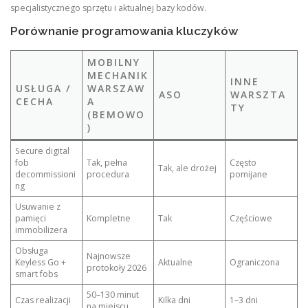
specjalistycznego sprzętu i aktualnej bazy kodów.
Porównanie programowania kluczyków
MOBILNY
MECHANIK
INNE
USŁUGA /
WARSZAW
ASO
WARSZTA
CECHA
A
TY
(BEMOWO
)
Secure digital
fob
Tak, pełna
Często
Tak, ale drożej
decommissioni
procedura
pomijane
ng
Usuwanie z
pamięci
Kompletne
Tak
Częściowe
immobilizera
Obsługa
Najnowsze
Keyless Go +
Aktualne
Ograniczona
protokoły 2026
smart fobs
50–130 minut
Czas realizacji
Kilka dni
1–3 dni
na miejscu