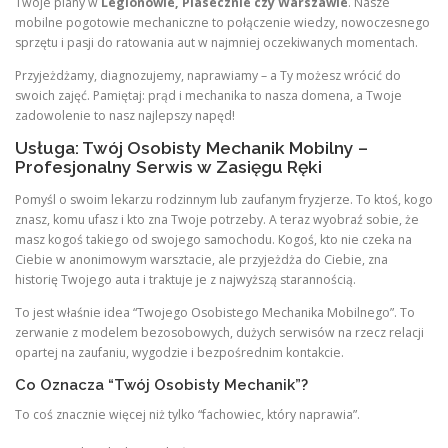
Twoje plany w
Legionowie, Piasecznie czy Warszawie
. Nasze
mobilne pogotowie mechaniczne to połączenie wiedzy, nowoczesnego
sprzętu i pasji do ratowania aut w najmniej oczekiwanych momentach.
Przyjeżdżamy, diagnozujemy, naprawiamy – a Ty możesz wrócić do
swoich zajęć. Pamiętaj: prąd i mechanika to nasza domena, a Twoje
zadowolenie to nasz najlepszy napęd!
Usługa: Twój Osobisty Mechanik Mobilny –
Profesjonalny Serwis w Zasięgu Ręki
Pomyśl o swoim lekarzu rodzinnym lub zaufanym fryzjerze. To ktoś, kogo
znasz, komu ufasz i kto zna Twoje potrzeby. A teraz wyobraź sobie, że
masz kogoś takiego od swojego samochodu. Kogoś, kto nie czeka na
Ciebie w anonimowym warsztacie, ale przyjeżdża do Ciebie, zna
historię Twojego auta i traktuje je z najwyższą starannością.
To jest właśnie idea “Twojego Osobistego Mechanika Mobilnego”. To
zerwanie z modelem bezosobowych, dużych serwisów na rzecz relacji
opartej na zaufaniu, wygodzie i bezpośrednim kontakcie.
Co Oznacza “Twój Osobisty Mechanik”?
To coś znacznie więcej niż tylko “fachowiec, który naprawia”.