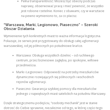
Pełna transparentność: Możesz być obecny podczas
naprawy, obserwować pracę i mieć pewność, że wszystko
jest robione rzetelnie. Koniec z obawami, czy w warsztacie
na pewno wymieniono to, za co płacisz.
“Warszawa, Marki, Legionowo, Piaseczno” – Szeroki
Obszar Działania
Wymienienie tych konkretnych miast to ważna informacja logistyczna.
Pokazuje, że serwis jest przygotowany do obsługi całej aglomeracji
warszawskiej, od jej północnych po południowe krańce.
Warszawa: Obsługa wszystkich dzielnic – od ruchliwego
centrum, przez biznesowe zagłębia, po spokojne, willowe
przedmieścia.
Marki i Legionowo: Odpowiedź na potrzeby mieszkańców
dynamicznie rozwijających się północnych i wschodnich
rejonów aglomeracji.
Piaseczno: Gwarancja szybkiej pomocy dla mieszkańców
jednego z największych miast satelickich na południu Warszawy.
Dzięki strategicznemu podejściu, “osobisty mechanik” jest w stanie
dotrzeć do Ciebie sprawnie, niezależnie od tego, w której części tego