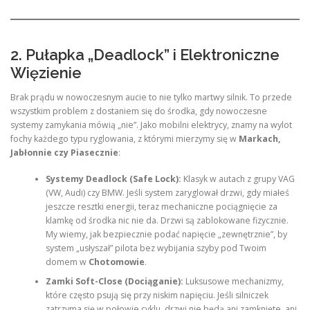
2. Pułapka „Deadlock” i Elektroniczne
Więzienie
Brak prądu w nowoczesnym aucie to nie tylko martwy silnik. To przede
wszystkim problem z dostaniem się do środka, gdy nowoczesne
systemy zamykania mówią „nie”. Jako mobilni elektrycy, znamy na wylot
fochy każdego typu ryglowania, z którymi mierzymy się w
Markach,
Jabłonnie czy Piasecznie
:
Systemy Deadlock (Safe Lock):
Klasyk w autach z grupy VAG
(VW, Audi) czy BMW. Jeśli system zaryglował drzwi, gdy miałeś
jeszcze resztki energii, teraz mechaniczne pociągnięcie za
klamkę od środka nic nie da. Drzwi są zablokowane fizycznie.
My wiemy, jak bezpiecznie podać napięcie „zewnętrznie”, by
system „usłyszał” pilota bez wybijania szyby pod Twoim
domem w
Chotomowie
.
Zamki Soft-Close (Dociąganie):
Luksusowe mechanizmy,
które często psują się przy niskim napięciu. Jeśli silniczek
zatrzyma się w połowie cyklu, drzwi nie będą ani zamknięte, ani