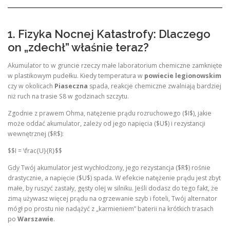
1. Fizyka Nocnej Katastrofy: Dlaczego
on „zdechł” właśnie teraz?
Akumulator to w gruncie rzeczy małe laboratorium chemiczne zamknięte
w plastikowym pudełku. Kiedy temperatura w
powiecie legionowskim
czy w okolicach
Piaseczna
spada, reakcje chemiczne zwalniają bardziej
niż ruch na trasie S8 w godzinach szczytu.
Zgodnie z prawem Ohma, natężenie prądu rozruchowego ($I$), jakie
może oddać akumulator, zależy od jego napięcia ($U$) i rezystancji
wewnętrznej ($R$):
$$I = \frac{U}{R}$$
Gdy Twój akumulator jest wychłodzony, jego rezystancja ($R$) rośnie
drastycznie, a napięcie ($U$) spada. W efekcie natężenie prądu jest zbyt
małe, by ruszyć zastały, gęsty olej w silniku. Jeśli dodasz do tego fakt, że
zimą używasz więcej prądu na ogrzewanie szyb i foteli, Twój alternator
mógł po prostu nie nadążyć z „karmieniem” baterii na krótkich trasach
po
Warszawie
.