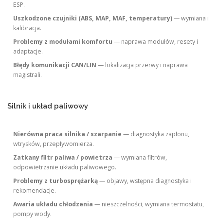
ESP.
Uszkodzone czujniki (ABS, MAP, MAF, temperatury)
— wymiana i
kalibracja.
Problemy z modułami komfortu
— naprawa modułów, resety i
adaptacje.
Błędy komunikacji CAN/LIN
— lokalizacja przerwy i naprawa
magistrali.
Silnik i układ paliwowy
Nierówna praca silnika / szarpanie
— diagnostyka zapłonu,
wtrysków, przepływomierza.
Zatkany filtr paliwa / powietrza
— wymiana filtrów,
odpowietrzanie układu paliwowego.
Problemy z turbosprężarką
— objawy, wstępna diagnostyka i
rekomendacje.
Awaria układu chłodzenia
— nieszczelności, wymiana termostatu,
pompy wody.