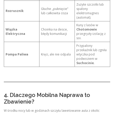
Zużyte szczotki lub
Głuche „puknięcie”
spalony
Rozrusznik
lub całkowita cisza
elektromagnes
(automat).
Kuny z lasów w
Wiązka
Choinka na desce,
Chotomowie
Elektryczna
błędy komunikacji
przegryzły izolację z
soi.
Przypalony
przekaźnik lub zgniła
Pompa Paliwa
Kręci, ale nie odpala
wtyczka pod
podwoziem w
Suchocinie
.
4. Dlaczego Mobilna Naprawa to
Zbawienie?
W środku nocy lub w godzinach szczytu lawetowanie auta z okolic