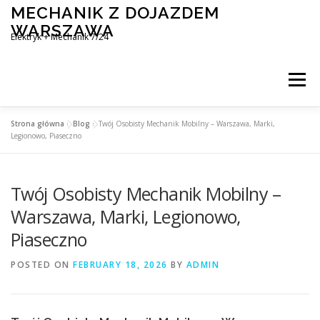
Skip
MECHANIK Z DOJAZDEM
to
WARSZAWA
content
Elektryk + Mechanik 7/24
Menu
Strona główna
»
Blog
»
Twój Osobisty Mechanik Mobilny – Warszawa, Marki,
MOBILNY MECHANIK WARSZAWA
Legionowo, Piaseczno
Twój Osobisty Mechanik Mobilny –
ELEKTRYK SAMOCHODOWY
BLOG
KONTAKT
Warszawa, Marki, Legionowo,
Piaseczno
POSTED ON
FEBRUARY 18, 2026
BY
ADMIN