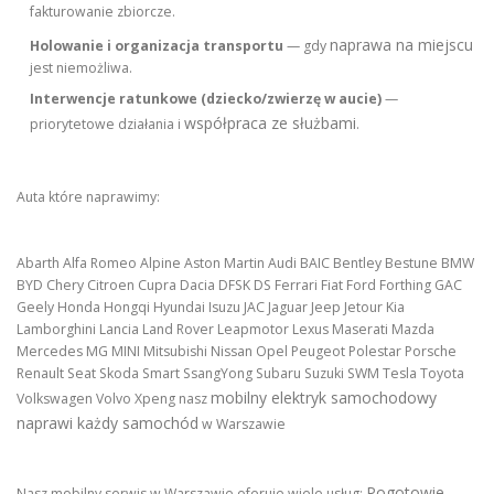
fakturowanie zbiorcze.
naprawa na miejscu
Holowanie i organizacja transportu
— gdy
jest niemożliwa.
Interwencje ratunkowe (dziecko/zwierzę w aucie)
—
współpraca ze służbami
priorytetowe działania i
.
Auta które naprawimy:
Abarth Alfa Romeo Alpine Aston Martin Audi BAIC Bentley Bestune BMW
BYD Chery Citroen Cupra Dacia DFSK DS Ferrari Fiat Ford Forthing GAC
Geely Honda Hongqi Hyundai Isuzu JAC Jaguar Jeep Jetour Kia
Lamborghini Lancia Land Rover Leapmotor Lexus Maserati Mazda
Mercedes MG MINI Mitsubishi Nissan Opel Peugeot Polestar Porsche
Renault Seat Skoda Smart SsangYong Subaru Suzuki SWM Tesla Toyota
mobilny elektryk samochodowy
Volkswagen Volvo Xpeng nasz
naprawi każdy samochód
w Warszawie
Pogotowie
Nasz mobilny serwis w Warszawie oferuje wiele usług: