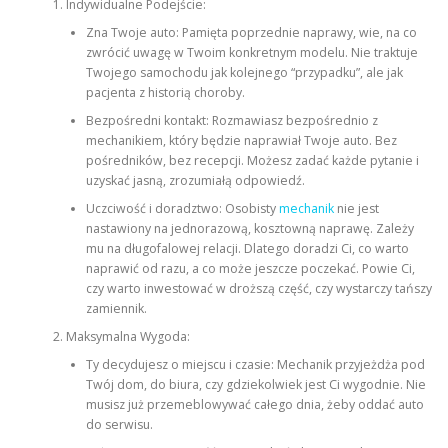
Indywidualne Podejście:
Zna Twoje auto: Pamięta poprzednie naprawy, wie, na co
zwrócić uwagę w Twoim konkretnym modelu. Nie traktuje
Twojego samochodu jak kolejnego “przypadku”, ale jak
pacjenta z historią choroby.
Bezpośredni kontakt: Rozmawiasz bezpośrednio z
mechanikiem, który będzie naprawiał Twoje auto. Bez
pośredników, bez recepcji. Możesz zadać każde pytanie i
uzyskać jasną, zrozumiałą odpowiedź.
Uczciwość i doradztwo: Osobisty
mechanik
nie jest
nastawiony na jednorazową, kosztowną naprawę. Zależy
mu na długofalowej relacji. Dlatego doradzi Ci, co warto
naprawić od razu, a co może jeszcze poczekać. Powie Ci,
czy warto inwestować w droższą część, czy wystarczy tańszy
zamiennik.
Maksymalna Wygoda:
Ty decydujesz o miejscu i czasie: Mechanik przyjeżdża pod
Twój dom, do biura, czy gdziekolwiek jest Ci wygodnie. Nie
musisz już przemeblowywać całego dnia, żeby oddać auto
do serwisu.