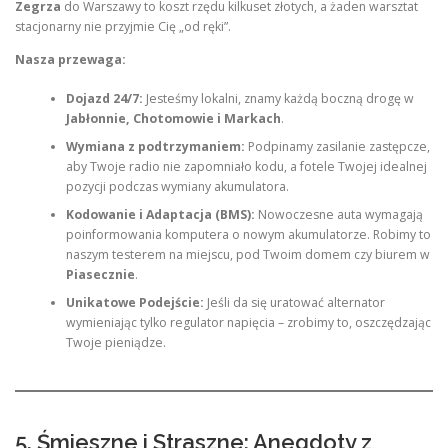
Zegrza
do Warszawy to koszt rzędu kilkuset złotych, a żaden warsztat
stacjonarny nie przyjmie Cię „od ręki”.
Nasza przewaga:
Dojazd 24/7:
Jesteśmy lokalni, znamy każdą boczną drogę w
Jabłonnie, Chotomowie i Markach
.
Wymiana z podtrzymaniem:
Podpinamy zasilanie zastępcze,
aby Twoje radio nie zapomniało kodu, a fotele Twojej idealnej
pozycji podczas wymiany akumulatora.
Kodowanie i Adaptacja (BMS):
Nowoczesne auta wymagają
poinformowania komputera o nowym akumulatorze. Robimy to
naszym testerem na miejscu, pod Twoim domem czy biurem w
Piasecznie
.
Unikatowe Podejście:
Jeśli da się uratować alternator
wymieniając tylko regulator napięcia – zrobimy to, oszczędzając
Twoje pieniądze.
5. Śmieszne i Straszne: Anegdoty z