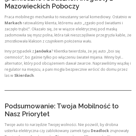
Mazowieckich Poboczy
Praca mobilnego mechanika to nieustanny serial komediowy. Ostatnio w
Markach
ratowaliśmy klienta, któremu auto „zgasło pod światłami i
zaczęło trąbić”. Okazało się, że w wiązce elektrycznej pod maską
zadomowiła się mysz polna, która tak nieszczęśliwie przegryzła kable, że
zmostkowała klakson z czujnikiem położenia wału.
Inny przypadek z
Janówka
? Klientka twierdziła, że jej auto „boi się
ciemności”, bo gaśnie tylko po włączeniu świateł mijania. Winny był…
alternator, który pod obciążeniem dawał zwarcie. Naprawiliśmy wiązkę i
regulator na miejscu, a pani mogła bezpiecznie wrócić do domu przez
las w
Skierdach
.
Podsumowanie: Twoja Mobilność to
Nasz Priorytet
Twoje auto to narzędzie Twojej wolności. Nie pozwól, by drobna
usterka elektryczna czy zablokowany zamek typu
Deadlock
zrujnowały