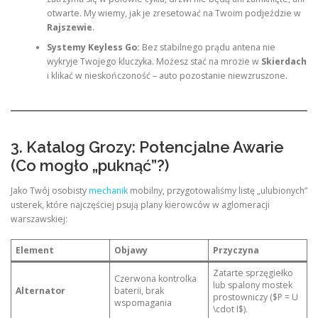
otwarte. My wiemy, jak je zresetować na Twoim podjeździe w
Rajszewie
.
Systemy Keyless Go:
Bez stabilnego prądu antena nie
wykryje Twojego kluczyka. Możesz stać na mrozie w
Skierdach
i klikać w nieskończoność – auto pozostanie niewzruszone.
3. Katalog Grozy: Potencjalne Awarie
(Co mogło „puknąć”?)
Jako Twój osobisty
mechanik
mobilny, przygotowaliśmy listę „ulubionych”
usterek, które najczęściej psują plany kierowców w aglomeracji
warszawskiej:
Element
Objawy
Przyczyna
Zatarte sprzęgiełko
Czerwona kontrolka
lub spalony mostek
Alternator
baterii, brak
prostowniczy ($P = U
wspomagania
\cdot I$).