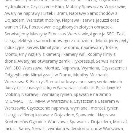
Hydrauliczne
Czyszczenie Parą
Mobilny Spawacz w Warszawie
,
,
,
Awaryjne naprawy Furtek i Bram
Naprawy Samochodów z
,
Dojazdem
Warsztat mobilny
Naprawa i serwis jacuzzi oraz
,
,
wanien SPA
Poszukiwanie zgubionych złotych obrączek
,
,
Serwisujemy Maszyny Fitness w Warszawie
Agencja SEO
Taxi
,
,
,
Usługi elektryka samochodowego z dojazdem
,
Montujemy płyty
indukcyjne
Serwis klimatyzacji w domu
naprawiamy fotele
,
,
,
Montujemy wizjery z kamerą i kamery wifi
Robimy filmy z
,
drona
Awaryjnie otwieramy zamki
Flyxpress.pl
Serwis Kamer
,
,
,
Wifi
SEO Warszawa
Montaż, Naprawa, Wymiana, Czyszczenie i
,
,
Odgrzybianie Klimatyzacji w Domu
Mobilny Mechanik
,
Warszawa & Elektryk Samochodowy
zapraszamy serdecznie do
skorzystania z naszych usług w Warszawie i okolicach. Posiadamy też
Mobilną Naprawę i wymianę rynien
Spawanie na zimno
,
MIG/MAG, TIG, MMA w Warszawie
Czyszczenie Laserem w
,
Warszawie
Czyszczenie naprawa, wymiana i montaż rynien
.
,
Usługi szlifierką kątową z Dojazdem
Spawanie i Naprawa
,
Kontenerów
Ogrodnik Warszawa
Spawacz z Dojazdem
Montaż
,
,
Jacuzi i Sauny
Serwis i wymiana wideodomofonów Warszawa
.
,