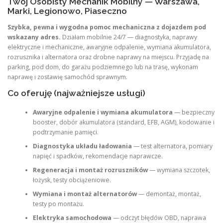
Twój Osobisty Mechanik Mobilny — Warszawa,
Marki, Legionowo, Piaseczno
Szybka, pewna i wygodna pomoc mechaniczna z dojazdem pod
wskazany adres.
Działam mobilnie 24/7 — diagnostyka, naprawy
elektryczne i mechaniczne, awaryjne odpalenie, wymiana akumulatora,
rozrusznika i alternatora oraz drobne naprawy na miejscu. Przyjadę na
parking, pod dom, do garażu podziemnego lub na trasę, wykonam
naprawę i zostawię samochód sprawnym.
Co oferuję (najważniejsze usługi)
Awaryjne odpalenie i wymiana akumulatora
— bezpieczny
booster, dobór akumulatora (standard, EFB, AGM), kodowanie i
podtrzymanie pamięci.
Diagnostyka układu ładowania
— test alternatora, pomiary
napięć i spadków, rekomendacje naprawcze.
Regeneracja i montaż rozruszników
— wymiana szczotek,
łożysk, testy obciążeniowe.
Wymiana i montaż alternatorów
— demontaż, montaż,
testy po montażu.
Elektryka samochodowa
— odczyt błędów OBD, naprawa