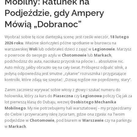
Mobilny: Ratunek na
Podjeździe, gdy Ampery
Mówią „Dobranoc”
Wyobraź sobie tę iście dantejską scenę: jest rześki wieczór,
18 lutego
2026 roku
. Właśnie skończyłeś późne spotkanie w biurowcu na
warszawskiej
Woli
lub odebrałeś dzieci z zajęć w
Legionowie
. Marzysz
o powrocie do swojego azylu w
Chotomowie
lub
Markach
,
podchodzisz do auta, naciskasz przycisk na pilocie i… absolutnie nic.
Auto milczy, jakby obraziło się na cały świat. Próbujesz odpalić silnik, a
jedyną odpowiedzią jest smutne „cykanie” rozrusznika i przygasające
kontrolki, które zdają się szeptać: „Dzisiaj nigdzie nie pojedziemy, stary”.
Zanim zaczniesz wyrywać sobie włosy z głowy i szukać numeru do
holownika, który za kurs do
Piaseczna
czy
Legionowa
policzy Cię jak za
lot pierwszą klasą do Dubaju, wezwij
Osobistego Mechanika
Mobilnego
. My nie potrzebujemy hali warsztatowej – my przyjeżdżamy
do Ciebie i przywracamy iskrę życia tam, gdzie ona zgasła: na Twoim
podjeździe w
Chotomowie
, pod biurem w
Warszawie
czy na parkingu
w
Markach
.