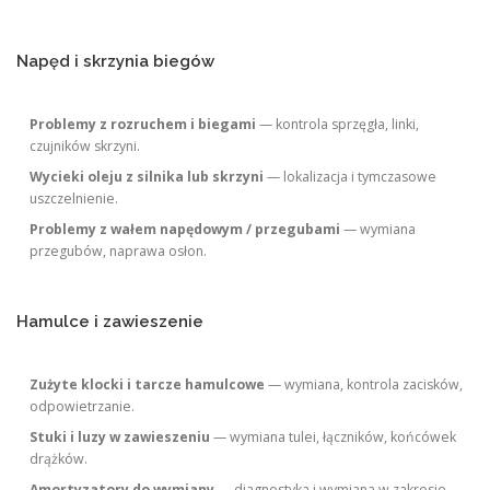
Napęd i skrzynia biegów
Problemy z rozruchem i biegami
— kontrola sprzęgła, linki,
czujników skrzyni.
Wycieki oleju z silnika lub skrzyni
— lokalizacja i tymczasowe
uszczelnienie.
Problemy z wałem napędowym / przegubami
— wymiana
przegubów, naprawa osłon.
Hamulce i zawieszenie
Zużyte klocki i tarcze hamulcowe
— wymiana, kontrola zacisków,
odpowietrzanie.
Stuki i luzy w zawieszeniu
— wymiana tulei, łączników, końcówek
drążków.
Amortyzatory do wymiany
— diagnostyka i wymiana w zakresie