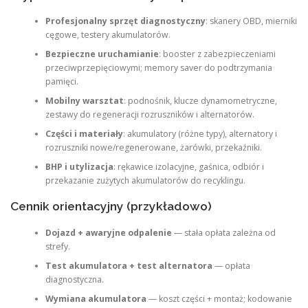
Profesjonalny sprzęt diagnostyczny
: skanery OBD, mierniki
cęgowe, testery akumulatorów.
Bezpieczne uruchamianie
: booster z zabezpieczeniami
przeciwprzepięciowymi; memory saver do podtrzymania
pamięci.
Mobilny warsztat
: podnośnik, klucze dynamometryczne,
zestawy do regeneracji rozruszników i alternatorów.
Części i materiały
: akumulatory (różne typy), alternatory i
rozruszniki nowe/regenerowane, żarówki, przekaźniki.
BHP i utylizacja
: rękawice izolacyjne, gaśnica, odbiór i
przekazanie zużytych akumulatorów do recyklingu.
Cennik orientacyjny (przykładowo)
Dojazd + awaryjne odpalenie
— stała opłata zależna od
strefy.
Test akumulatora + test alternatora
— opłata
diagnostyczna.
Wymiana akumulatora
— koszt części + montaż; kodowanie