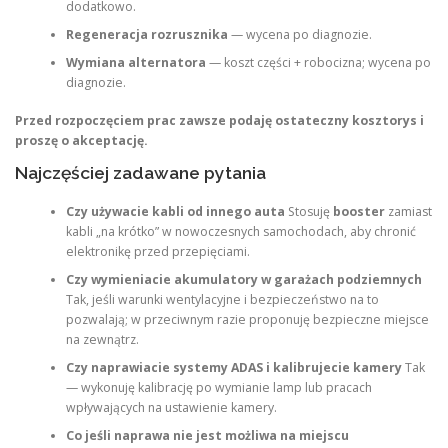
dodatkowo.
Regeneracja rozrusznika
— wycena po diagnozie.
Wymiana alternatora
— koszt części + robocizna; wycena po
diagnozie.
Przed rozpoczęciem prac zawsze podaję ostateczny kosztorys i
proszę o akceptację.
Najczęściej zadawane pytania
Czy używacie kabli od innego auta
Stosuję
booster
zamiast
kabli „na krótko” w nowoczesnych samochodach, aby chronić
elektronikę przed przepięciami.
Czy wymieniacie akumulatory w garażach podziemnych
Tak, jeśli warunki wentylacyjne i bezpieczeństwo na to
pozwalają; w przeciwnym razie proponuję bezpieczne miejsce
na zewnątrz.
Czy naprawiacie systemy ADAS i kalibrujecie kamery
Tak
— wykonuję kalibrację po wymianie lamp lub pracach
wpływających na ustawienie kamery.
Co jeśli naprawa nie jest możliwa na miejscu