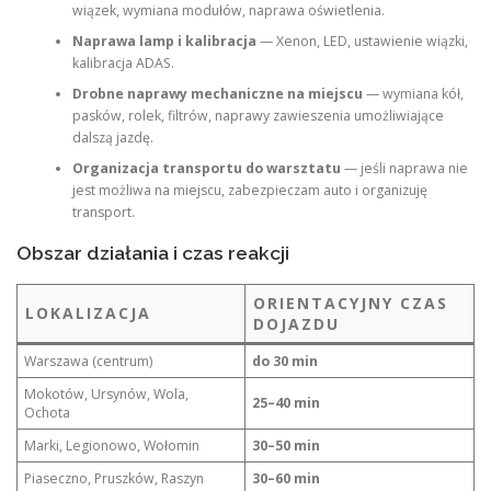
wiązek, wymiana modułów, naprawa oświetlenia.
Naprawa lamp i kalibracja
— Xenon, LED, ustawienie wiązki,
kalibracja ADAS.
Drobne naprawy mechaniczne na miejscu
— wymiana kół,
pasków, rolek, filtrów, naprawy zawieszenia umożliwiające
dalszą jazdę.
Organizacja transportu do warsztatu
— jeśli naprawa nie
jest możliwa na miejscu, zabezpieczam auto i organizuję
transport.
Obszar działania i czas reakcji
ORIENTACYJNY CZAS
LOKALIZACJA
DOJAZDU
Warszawa (centrum)
do 30 min
Mokotów, Ursynów, Wola,
25–40 min
Ochota
Marki, Legionowo, Wołomin
30–50 min
Piaseczno, Pruszków, Raszyn
30–60 min