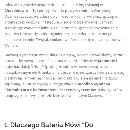
roku. Wiatr gwiżdże między domami na ulicy
Pejzażowej
w
Chotomowie
, a Ty spieszysz się do pracy w centrum Warszawy.
Odśnieżasz auto, wsiadasz do zmrożonej kabiny, wciskasz sprzęgło,
przekręcasz kluczyk i… następuje wielkie rozczarowanie. Zamiast
krzepkiego warkotu silnika, wita Cię smutne, gasnące podświetlenie
zegarów i ledwo słyszalne stęknięcie rozrusznika, które brzmi jak
ostatnie tchnienie. Twój akumulator właśnie udał się do samochodowej
Walhalli.
Dawniej wystarczyło wziąć klucz dziesiątkę, odkręcić dwie klemy, wrzucić
pod maskę nową „baterię” kupioną w supermarkecie w
Jabłonnie
i
pojechać dalej. Dzisiaj? Spróbuj zrobić to w nowoczesnym aucie
naszpikowanym elektroniką, a na desce rozdzielczej zaświeci się więcej
błędów niż lampek na choince, radio zablokuje się na amen, a szyby
zapomną, jak się zamykają. Dlatego właśnie
mobilna wymiana
akumulatora z kodowaniem i resetem systemów
to usługa, która
ratuje życie, nerwy i portfele kierowców na całym Mazowszu.
1. Dlaczego Bateria Mówi “Do