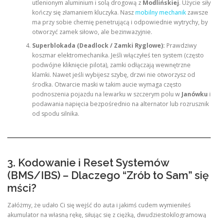
utlenionym aluminium i solą drogową z
Modlińskiej
. Użycie siły
kończy się złamaniem kluczyka. Nasz
mobilny mechanik
zawsze
ma przy sobie chemię penetrującą i odpowiednie wytrychy, by
otworzyć zamek siłowo, ale bezinwazyjnie.
Superblokada (Deadlock / Zamki Ryglowe):
Prawdziwy
koszmar elektromechanika. Jeśli włączyłeś ten system (często
podwójne kliknięcie pilota), zamki odłączają wewnętrzne
klamki. Nawet jeśli wybijesz szybę, drzwi nie otworzysz od
środka. Otwarcie maski w takim aucie wymaga często
podnoszenia pojazdu na lewarku w szczerym polu w
Janówku
i
podawania napięcia bezpośrednio na alternator lub rozrusznik
od spodu silnika.
3. Kodowanie i Reset Systemów
(BMS/IBS) – Dlaczego “Zrób to Sam” się
mści?
Załóżmy, że udało Ci się wejść do auta i jakimś cudem wymieniłeś
akumulator na własną rękę, siłując się z ciężką, dwudziestokilogramową