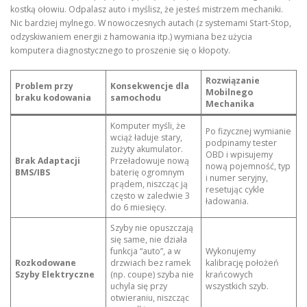
kostką ołowiu. Odpalasz auto i myślisz, że jesteś mistrzem mechaniki.
Nic bardziej mylnego. W nowoczesnych autach (z systemami Start-Stop,
odzyskiwaniem energii z hamowania itp.) wymiana bez użycia
komputera diagnostycznego to proszenie się o kłopoty.
Rozwiązanie
Problem przy
Konsekwencje dla
Mobilnego
braku kodowania
samochodu
Mechanika
Komputer myśli, że
Po fizycznej wymianie
wciąż ładuje stary,
podpinamy tester
zużyty akumulator.
OBD i wpisujemy
Brak Adaptacji
Przeładowuje nową
nową pojemność, typ
BMS/IBS
baterię ogromnym
i numer seryjny,
prądem, niszcząc ją
resetując cykle
często w zaledwie 3
ładowania.
do 6 miesięcy.
Szyby nie opuszczają
się same, nie działa
funkcja “auto”, a w
Wykonujemy
Rozkodowane
drzwiach bez ramek
kalibrację położeń
Szyby Elektryczne
(np. coupe) szyba nie
krańcowych
uchyla się przy
wszystkich szyb.
otwieraniu, niszcząc