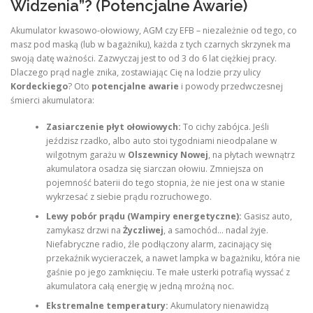
Widzenia”? (Potencjalne Awarie)
Akumulator kwasowo-ołowiowy, AGM czy EFB – niezależnie od tego, co
masz pod maską (lub w bagażniku), każda z tych czarnych skrzynek ma
swoją datę ważności. Zazwyczaj jest to od 3 do 6 lat ciężkiej pracy.
Dlaczego prąd nagle znika, zostawiając Cię na lodzie przy ulicy
Kordeckiego
? Oto
potencjalne awarie
i powody przedwczesnej
śmierci akumulatora:
Zasiarczenie płyt ołowiowych:
To cichy zabójca. Jeśli
jeździsz rzadko, albo auto stoi tygodniami nieodpalane w
wilgotnym garażu w
Olszewnicy Nowej
, na płytach wewnątrz
akumulatora osadza się siarczan ołowiu. Zmniejsza on
pojemność baterii do tego stopnia, że nie jest ona w stanie
wykrzesać z siebie prądu rozruchowego.
Lewy pobór prądu (Wampiry energetyczne):
Gasisz auto,
zamykasz drzwi na
Życzliwej
, a samochód… nadal żyje.
Niefabryczne radio, źle podłączony alarm, zacinający się
przekaźnik wycieraczek, a nawet lampka w bagażniku, która nie
gaśnie po jego zamknięciu. Te małe usterki potrafią wyssać z
akumulatora całą energię w jedną mroźną noc.
Ekstremalne temperatury:
Akumulatory nienawidzą