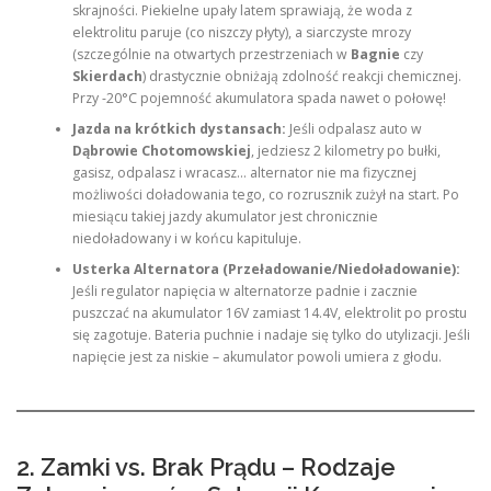
skrajności. Piekielne upały latem sprawiają, że woda z
elektrolitu paruje (co niszczy płyty), a siarczyste mrozy
(szczególnie na otwartych przestrzeniach w
Bagnie
czy
Skierdach
) drastycznie obniżają zdolność reakcji chemicznej.
Przy -20°C pojemność akumulatora spada nawet o połowę!
Jazda na krótkich dystansach:
Jeśli odpalasz auto w
Dąbrowie Chotomowskiej
, jedziesz 2 kilometry po bułki,
gasisz, odpalasz i wracasz… alternator nie ma fizycznej
możliwości doładowania tego, co rozrusznik zużył na start. Po
miesiącu takiej jazdy akumulator jest chronicznie
niedoładowany i w końcu kapituluje.
Usterka Alternatora (Przeładowanie/Niedoładowanie):
Jeśli regulator napięcia w alternatorze padnie i zacznie
puszczać na akumulator 16V zamiast 14.4V, elektrolit po prostu
się zagotuje. Bateria puchnie i nadaje się tylko do utylizacji. Jeśli
napięcie jest za niskie – akumulator powoli umiera z głodu.
2. Zamki vs. Brak Prądu – Rodzaje