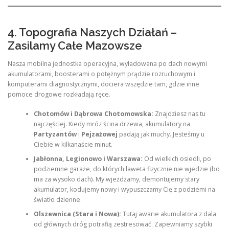
4. Topografia Naszych Działań –
Zasilamy Całe Mazowsze
Nasza mobilna jednostka operacyjna, wyładowana po dach nowymi
akumulatorami, boosterami o potężnym prądzie rozruchowym i
komputerami diagnostycznymi, dociera wszędzie tam, gdzie inne
pomoce drogowe rozkładają ręce.
Chotomów i Dąbrowa Chotomowska:
Znajdziesz nas tu
najczęściej. Kiedy mróz ścina drzewa, akumulatory na
Partyzantów
i
Pejzażowej
padają jak muchy. Jesteśmy u
Ciebie w kilkanaście minut.
Jabłonna, Legionowo i Warszawa:
Od wielkich osiedli, po
podziemne garaże, do których laweta fizycznie nie wjedzie (bo
ma za wysoko dach). My wjeżdżamy, demontujemy stary
akumulator, kodujemy nowy i wypuszczamy Cię z podziemi na
światło dzienne.
Olszewnica (Stara i Nowa):
Tutaj awarie akumulatora z dala
od głównych dróg potrafią zestresować. Zapewniamy szybki