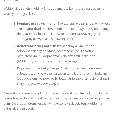
autobusem.
Wybierając serwis mobilny 24h, otrzymujesz kompleksową usługę na
własnym podjeździe:
Pomiary przed wymianą:
Zawsze sprawdzamy, czy winny jest
akumulator (badanie testerem opornościowym), czy też mamy
do czynienia z brakiem ładowania z alternatora. Nigdy nie
naciągamy na wymianę sprawnej części.
Dobór właściwej baterii:
Przywozimy akumulator o
odpowiednich gabarytach, pojemności (Ah) i prądzie
rozruchowym (A), dopasowany do systemu Start-Stop
(AGM/EFB), jeśli Twoje auto tego wymaga.
Czysta robota i utylizacja:
Czyścimy zaśniedziałe klemy,
zabezpieczamy je wazeliną techniczną lub smarem miedzianym
(aby problem nie powrócił) i bezpłatnie zabieramy do utylizacji
stary, trujący, kwasowy ciężar.
Nie walcz z brakiem prądu na mrozie, nie ryzykuj spalenia komputerów
pokładowych tańszymi kablami rozruchowymi z marketu i nie psuj sobie
zamków śrubokrętem. Jesteśmy tu po to, by załatwić ten problem z
chirurgiczną precyzją.