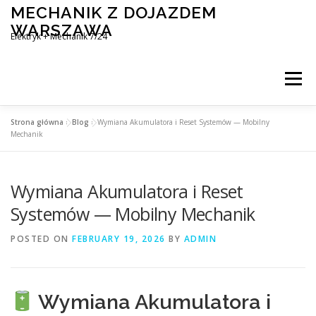
Skip
MECHANIK Z DOJAZDEM
to
WARSZAWA
content
Elektryk + Mechanik 7/24
Menu
Strona główna
»
Blog
»
Wymiana Akumulatora i Reset Systemów — Mobilny
MOBILNY MECHANIK WARSZAWA
Mechanik
Wymiana Akumulatora i Reset
ELEKTRYK SAMOCHODOWY
BLOG
KONTAKT
Systemów — Mobilny Mechanik
POSTED ON
FEBRUARY 19, 2026
BY
ADMIN
Wymiana Akumulatora i