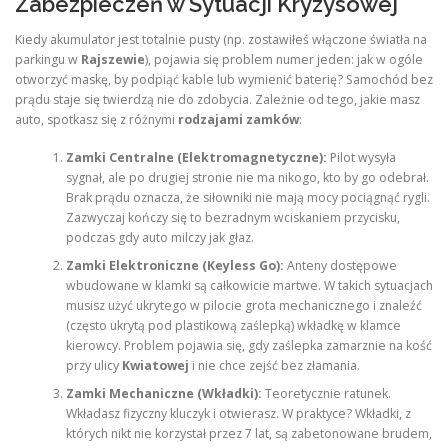
Zabezpieczeń w Sytuacji Kryzysowej
Kiedy akumulator jest totalnie pusty (np. zostawiłeś włączone światła na
parkingu w
Rajszewie
), pojawia się problem numer jeden: jak w ogóle
otworzyć maskę, by podpiąć kable lub wymienić baterię? Samochód bez
prądu staje się twierdzą nie do zdobycia. Zależnie od tego, jakie masz
auto, spotkasz się z różnymi
rodzajami zamków
:
Zamki Centralne (Elektromagnetyczne):
Pilot wysyła
sygnał, ale po drugiej stronie nie ma nikogo, kto by go odebrał.
Brak prądu oznacza, że siłowniki nie mają mocy pociągnąć rygli.
Zazwyczaj kończy się to bezradnym wciskaniem przycisku,
podczas gdy auto milczy jak głaz.
Zamki Elektroniczne (Keyless Go):
Anteny dostępowe
wbudowane w klamki są całkowicie martwe. W takich sytuacjach
musisz użyć ukrytego w pilocie grota mechanicznego i znaleźć
(często ukrytą pod plastikową zaślepką) wkładkę w klamce
kierowcy. Problem pojawia się, gdy zaślepka zamarznie na kość
przy ulicy
Kwiatowej
i nie chce zejść bez złamania.
Zamki Mechaniczne (Wkładki):
Teoretycznie ratunek.
Wkładasz fizyczny kluczyk i otwierasz. W praktyce? Wkładki, z
których nikt nie korzystał przez 7 lat, są zabetonowane brudem,