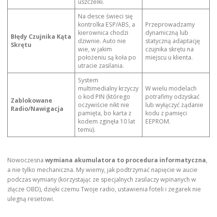
uszczelki.
Na desce świeci się
kontrolka ESP/ABS, a
Przeprowadzamy
kierownica chodzi
dynamiczną lub
Błędy Czujnika Kąta
dziwnie. Auto nie
statyczną adaptację
Skrętu
wie, w jakim
czujnika skrętu na
położeniu są koła po
miejscu u klienta.
utracie zasilania.
System
multimedialny krzyczy
W wielu modelach
o kod PIN (którego
potrafimy odzyskać
Zablokowane
oczywiście nikt nie
lub wyłączyć żądanie
Radio/Nawigacja
pamięta, bo karta z
kodu z pamięci
kodem zginęła 10 lat
EEPROM.
temu).
Nowoczesna
wymiana akumulatora to procedura informatyczna
,
a nie tylko mechaniczna. My wiemy, jak podtrzymać napięcie w aucie
podczas wymiany (korzystając ze specjalnych zasilaczy wpinanych w
złącze OBD), dzięki czemu Twoje radio, ustawienia foteli i zegarek nie
ulegną resetowi.