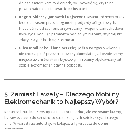
dojazd z miernikami w dłoniach, by upewnić się, czy to na
pewno bateria, a nie zwarcie na instalacji.
Bagno, Skierdy, Janówek i Rajszew:
Czasami jedziemy przez
błoto, a czasem przez eleganckie podjazdy pól golfowych.
Niezależnie od scenerii, przywracamy Twojemu samochodowi
iskrę życia, kodując parametry pod gołym niebem, szybciej niż
zdążysz wypić herbatę z termosu.
Ulica Modlińska (i inne arterie):
Jeśli auto zgasło w korku i
nie chce zapalić przez zrujnowany akumulator, zabezpieczamy
miejsce awarii światłami błyskowymi i robimy błyskawiczny pit-
stop elektromechaniczny na poboczu.
5. Zamiast Lawety – Dlaczego Mobilny
Elektromechanik to Najlepszy Wybór?
Koszty są brutalne. Zepsuty akumulator to jedno, ale wezwanie lawety,
by zawieźć auto do serwisu, to strata kolejnych setek złotych i całego
dnia. W warsztacie auto staje w kolejce, a Ty wracasz do domu