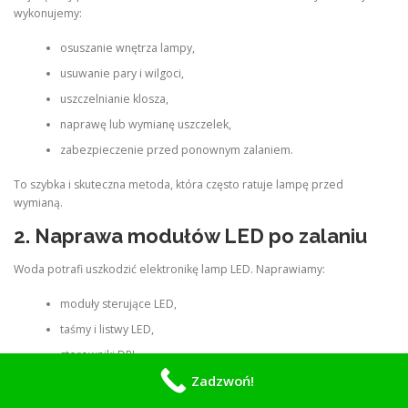
wykonujemy:
osuszanie wnętrza lampy,
usuwanie pary i wilgoci,
uszczelnianie klosza,
naprawę lub wymianę uszczelek,
zabezpieczenie przed ponownym zalaniem.
To szybka i skuteczna metoda, która często ratuje lampę przed
wymianą.
2. Naprawa modułów LED po zalaniu
Woda potrafi uszkodzić elektronikę lamp LED. Naprawiamy:
moduły sterujące LED,
taśmy i listwy LED,
sterowniki DRL,
Zadzwoń!
połączenia i kostki,
uszkodzone ścieżki i elementy elektroniczne.