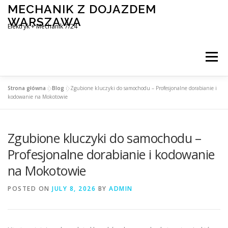
Skip
MECHANIK Z DOJAZDEM
to
WARSZAWA
content
Elektryk + Mechanik 7/24
Menu
Strona główna
»
Blog
»
Zgubione kluczyki do samochodu – Profesjonalne dorabianie i
MOBILNY MECHANIK WARSZAWA
kodowanie na Mokotowie
Zgubione kluczyki do samochodu –
ELEKTRYK SAMOCHODOWY
BLOG
KONTAKT
Profesjonalne dorabianie i kodowanie
na Mokotowie
POSTED ON
JULY 8, 2026
BY
ADMIN