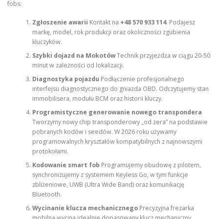
fobs:
Zgłoszenie awarii
Kontakt na
+48 570 933 114
. Podajesz
markę, model, rok produkcji oraz okoliczności zgubienia
kluczyków.
Szybki dojazd na Mokotów
Technik przyjeżdża w ciągu 20-50
minut w zależności od lokalizacji.
Diagnostyka pojazdu
Podłączenie profesjonalnego
interfejsu diagnostycznego do gniazda OBD. Odczytujemy stan
immobilisera, modułu BCM oraz historii kluczy.
Programistyczne generowanie nowego transpondera
Tworzymy nowy chip transponderowy „od zera” na podstawie
pobranych kodów i seedów. W 2026 roku używamy
programowalnych kryształów kompatybilnych z najnowszymi
protokołami.
Kodowanie smart fob
Programujemy obudowę z pilotem,
synchronizujemy z systemem Keyless Go, w tym funkcje
zbliżeniowe, UWB (Ultra Wide Band) oraz komunikację
Bluetooth.
Wycinanie klucza mechanicznego
Precyzyjna frezarka
mobilna wycina idealnie dopasowany klucz mechaniczny.