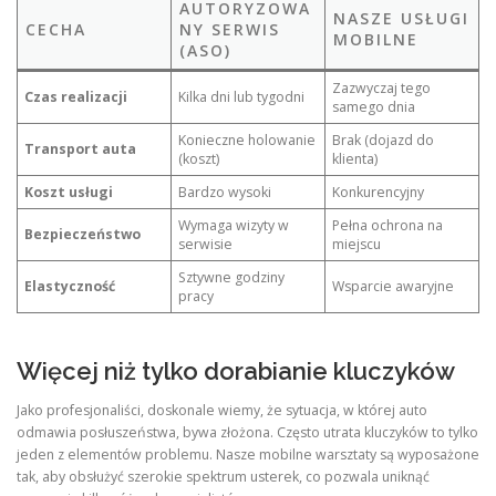
AUTORYZOWA
NASZE USŁUGI
CECHA
NY SERWIS
MOBILNE
(ASO)
Zazwyczaj tego
Czas realizacji
Kilka dni lub tygodni
samego dnia
Konieczne holowanie
Brak (dojazd do
Transport auta
(koszt)
klienta)
Koszt usługi
Bardzo wysoki
Konkurencyjny
Wymaga wizyty w
Pełna ochrona na
Bezpieczeństwo
serwisie
miejscu
Sztywne godziny
Elastyczność
Wsparcie awaryjne
pracy
Więcej niż tylko dorabianie kluczyków
Jako profesjonaliści, doskonale wiemy, że sytuacja, w której auto
odmawia posłuszeństwa, bywa złożona. Często utrata kluczyków to tylko
jeden z elementów problemu. Nasze mobilne warsztaty są wyposażone
tak, aby obsłużyć szerokie spektrum usterek, co pozwala uniknąć