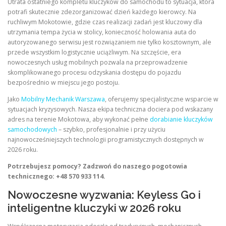
Utrata ostatniego kompletu kluczyków do samochodu to sytuacja, która
potrafi skutecznie zdezorganizować dzień każdego kierowcy. Na
ruchliwym Mokotowie, gdzie czas realizacji zadań jest kluczowy dla
utrzymania tempa życia w stolicy, konieczność holowania auta do
autoryzowanego serwisu jest rozwiązaniem nie tylko kosztownym, ale
przede wszystkim logistycznie uciążliwym. Na szczęście, era
nowoczesnych usług mobilnych pozwala na przeprowadzenie
skomplikowanego procesu odzyskania dostępu do pojazdu
bezpośrednio w miejscu jego postoju.
Jako
Mobilny Mechanik Warszawa
, oferujemy specjalistyczne wsparcie w
sytuacjach kryzysowych. Nasza ekipa techniczna dociera pod wskazany
adres na terenie Mokotowa, aby wykonać pełne
dorabianie kluczyków
samochodowych
– szybko, profesjonalnie i przy użyciu
najnowocześniejszych technologii programistycznych dostępnych w
2026 roku.
Potrzebujesz pomocy? Zadzwoń do naszego pogotowia
technicznego: +48 570 933 114.
Nowoczesne wyzwania: Keyless Go i
inteligentne kluczyki w 2026 roku