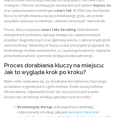
Współczesna motoryzacja odeszła od tradycyjnych, mechanicznych
rozwiązań. Obecnie dominującym standardem jest system
Keyless Go
oraz zaawansowane breloki typu
smart fob
. W 2026 roku dorobienie
klucza to nie tylko kwestia wycięcia metalowego grotu, ale przede
wszystkim operacja na otwartym „układzie nerwowym” samochodu.
Proces, który nazywamy
smart fobs decoding
(dekodowanie
inteligentnych breloków), wymaga dostępu do zaawansowanych
urządzeń diagnostycznych oraz głębokiej wiedzy z zakresu kryptografii
samochodowej. Nowe klucze muszą zostać precyzyjnie przypisane do
konkretnego modułu immobilizera, co zapobiega kradzieży i zapewnia
pełną funkcjonalność systemów dostępu bezkluczykowego.
Proces dorabiania kluczy na miejscu:
Jak to wygląda krok po kroku?
Wiele osób zastanawia się, czy dorabianie kluczyków bez fizycznego
posiadania oryginału jest w ogóle możliwe. Dzięki naszej mobilnej
infrastrukturze, odpowiedź brzmi: tak. Nasz proces jest w pełni
bezpieczny i przebiega według rygorystycznych procedur:
Bezinwazyjny dostęp:
Jeśli pojazd jest zamknięty,
rozpoczynamy od usługi, jaką jest
awaryjne otwieranie