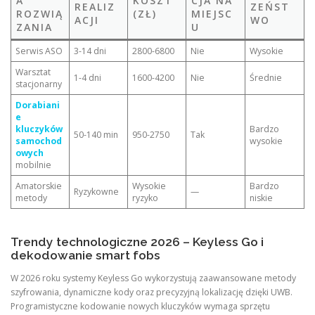
A
KOSZT
CJA NA
REALIZ
ZEŃST
ROZWIĄ
(ZŁ)
MIEJSC
ACJI
WO
ZANIA
U
Serwis ASO
3-14 dni
2800-6800
Nie
Wysokie
Warsztat
1-4 dni
1600-4200
Nie
Średnie
stacjonarny
Dorabiani
e
kluczyków
Bardzo
50-140 min
950-2750
Tak
samochod
wysokie
owych
mobilnie
Amatorskie
Wysokie
Bardzo
Ryzykowne
—
metody
ryzyko
niskie
Trendy technologiczne 2026 – Keyless Go i
dekodowanie smart fobs
W 2026 roku systemy Keyless Go wykorzystują zaawansowane metody
szyfrowania, dynamiczne kody oraz precyzyjną lokalizację dzięki UWB.
Programistyczne kodowanie nowych kluczyków wymaga sprzętu