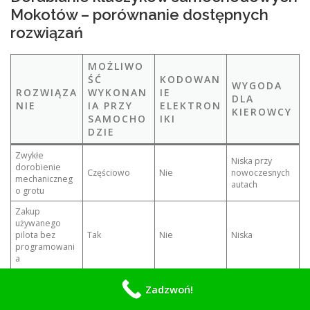
Mokotów – porównanie dostępnych
rozwiązań
MOŻLIWO
ŚĆ
KODOWAN
WYGODA
ROZWIĄZA
WYKONAN
IE
DLA
NIE
IA PRZY
ELEKTRON
KIEROWCY
SAMOCHO
IKI
DZIE
Zwykłe
Niska przy
dorobienie
Częściowo
Nie
nowoczesnych
mechaniczneg
autach
o grotu
Zakup
używanego
pilota bez
Tak
Nie
Niska
programowani
a
Wizyta w
Zależna od
Zadzwoń!
tradycyjnym
Tak
Średnia
placówki
serwisie