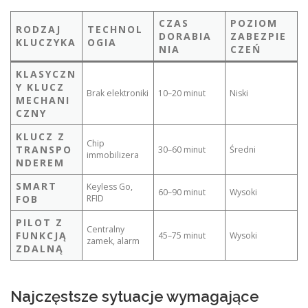
CZAS
POZIOM
RODZAJ
TECHNOL
DORABIA
ZABEZPIE
KLUCZYKA
OGIA
NIA
CZEŃ
KLASYCZN
Y KLUCZ
Brak elektroniki
10–20 minut
Niski
MECHANI
CZNY
KLUCZ Z
Chip
TRANSPO
30–60 minut
Średni
immobilizera
NDEREM
SMART
Keyless Go,
60–90 minut
Wysoki
FOB
RFID
PILOT Z
Centralny
FUNKCJĄ
45–75 minut
Wysoki
zamek, alarm
ZDALNĄ
Najczęstsze sytuacje wymagające