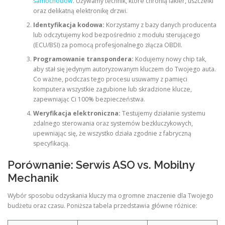
samochodów
. Używamy technik, które chronią lakier, uszczelki
oraz delikatną elektronikę drzwi.
Identyfikacja kodowa:
Korzystamy z bazy danych producenta
lub odczytujemy kod bezpośrednio z modułu sterującego
(ECU/BSI) za pomocą profesjonalnego złącza OBDII.
Programowanie transpondera:
Kodujemy nowy chip tak,
aby stał się jedynym autoryzowanym kluczem do Twojego auta.
Co ważne, podczas tego procesu usuwamy z pamięci
komputera wszystkie zagubione lub skradzione klucze,
zapewniając Ci 100% bezpieczeństwa.
Weryfikacja elektroniczna:
Testujemy działanie systemu
zdalnego sterowania oraz systemów bezkluczykowych,
upewniając się, że wszystko działa zgodnie z fabryczną
specyfikacją.
Porównanie: Serwis ASO vs. Mobilny
Mechanik
Wybór sposobu odzyskania kluczy ma ogromne znaczenie dla Twojego
budżetu oraz czasu. Poniższa tabela przedstawia główne różnice: