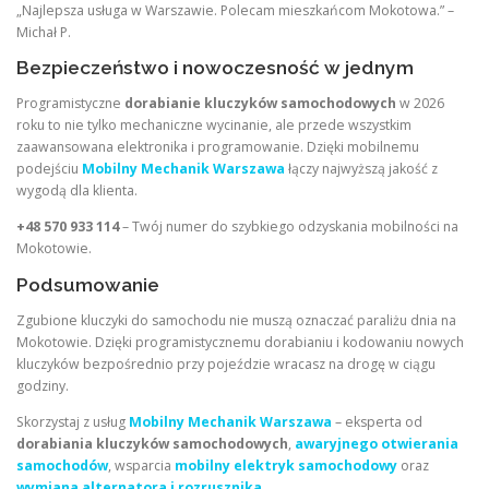
„Najlepsza usługa w Warszawie. Polecam mieszkańcom Mokotowa.” –
Michał P.
Bezpieczeństwo i nowoczesność w jednym
Programistyczne
dorabianie kluczyków samochodowych
w 2026
roku to nie tylko mechaniczne wycinanie, ale przede wszystkim
zaawansowana elektronika i programowanie. Dzięki mobilnemu
podejściu
Mobilny Mechanik Warszawa
łączy najwyższą jakość z
wygodą dla klienta.
+48 570 933 114
– Twój numer do szybkiego odzyskania mobilności na
Mokotowie.
Podsumowanie
Zgubione kluczyki do samochodu nie muszą oznaczać paraliżu dnia na
Mokotowie. Dzięki programistycznemu dorabianiu i kodowaniu nowych
kluczyków bezpośrednio przy pojeździe wracasz na drogę w ciągu
godziny.
Skorzystaj z usług
Mobilny Mechanik Warszawa
– eksperta od
dorabiania kluczyków samochodowych
,
awaryjnego otwierania
samochodów
, wsparcia
mobilny elektryk samochodowy
oraz
wymiana alternatora i rozrusznika
.