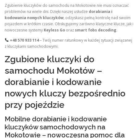
Zgubienie kluczyków do samochodu na Mokotowie nie musi oznaczać
problemów na wiele dni. Dzięki naszej usłudze
dorabiania i
kodowania nowych kluczyków
, odzyskasz pełną kontrolę nad swoim
pojazdem w krótkim czasie. Obsługujemy zarówno klasyczne klucze, jak i
nowoczesne systemy
Keyless Go
oraz
smart fobs decoding
.
+48 570 933 114
– Twój numer ratunkowy w każdej sytuacji związanej
z kluczykami samochodowymi.
Zgubione kluczyki do
samochodu Mokotów –
dorabianie i kodowanie
nowych kluczy bezpośrednio
przy pojeździe
Mobilne dorabianie i kodowanie
kluczyków samochodowych na
Mokotowie – nowoczesna pomoc dla