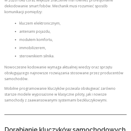
W 2026 roku coraz większe znaczenie ma również profesjonalne
dekodowanie smart fobów. Mechanik musi rozumieć sposób
komunikacji pomiędzy:
kluczem elektronicznym,
antenami pojazdu,
modułem komfortu,
immobilizerem,
sterownikiem silnika.
Nowoczesne kodowanie wymaga aktualnej wiedzy oraz sprzętu
obsługującego najnowsze rozwiązania stosowane przez producentów
samochodów.
Mobilne programowanie kluczyków pozwala obsługiwać zarówno
starsze modele wyposażone w klasyczne piloty, jak i nowsze
samochody z zaawansowanymi systemami bezkluczykowymi.
Dorabianie kluczyków samochodowych