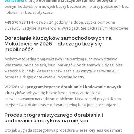
Warszawa
oferuje
dorabianie kluczyków samochodowych
z
pełnym kodowaniem nowych kluczy bezpośrednio przy pojeździe – bez
holowania i bez straty czasu.
+48 570 933 114
– dzwoń 24 godziny na dobę. Szybka pomoc na
Służewcu, Sadybie, Ksawerowie, Wyścigach, Sielcach i całym Mokotowie.
Dorabianie kluczyków samochodowych na
Mokotowie w 2026 – dlaczego liczy się
mobilność?
Mokotów to jedna z największych i najbardziej ruchliwych dzielnic
Warszawy, pełna osiedli, biur i parkingów podziemnych. Gdy zgubisz
wszystkie kluczyki, klasyczne rozwiązania jak wizyta w serwisie ASO
oznaczają długie oczekiwanie i wysokie koszty.
W 2026 roku
programistyczne dorabianie i kodowanie nowych
kluczyków
odbywa się bezpośrednio przy aucie dzięki
zaawansowanym narzędziom mobilnym. Nasz zespół przyjeżdża na
miejsce i w krótkim czasie odtwarza pełną funkcjonalność pojazdu.
Proces programistycznego dorabiania i
kodowania kluczyków na miejscu
Oto jak wygląda szczegółowa procedura w erze
Keyless Go
i smart