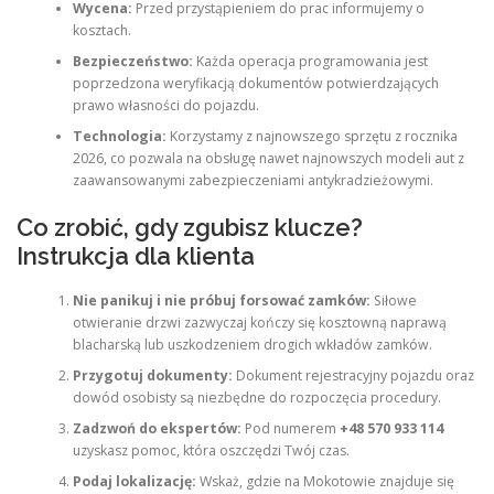
Wycena:
Przed przystąpieniem do prac informujemy o
kosztach.
Bezpieczeństwo:
Każda operacja programowania jest
poprzedzona weryfikacją dokumentów potwierdzających
prawo własności do pojazdu.
Technologia:
Korzystamy z najnowszego sprzętu z rocznika
2026, co pozwala na obsługę nawet najnowszych modeli aut z
zaawansowanymi zabezpieczeniami antykradzieżowymi.
Co zrobić, gdy zgubisz klucze?
Instrukcja dla klienta
Nie panikuj i nie próbuj forsować zamków:
Siłowe
otwieranie drzwi zazwyczaj kończy się kosztowną naprawą
blacharską lub uszkodzeniem drogich wkładów zamków.
Przygotuj dokumenty:
Dokument rejestracyjny pojazdu oraz
dowód osobisty są niezbędne do rozpoczęcia procedury.
Zadzwoń do ekspertów:
Pod numerem
+48 570 933 114
uzyskasz pomoc, która oszczędzi Twój czas.
Podaj lokalizację:
Wskaż, gdzie na Mokotowie znajduje się