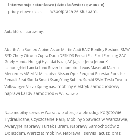
Interwencje ratunkowe (dziecko/zwierzę w aucie)
—
współpraca ze służbami
priorytetowe działania i
.
Auta które naprawimy:
Abarth Alfa Romeo Alpine Aston Martin Audi BAIC Bentley Bestune BMW
BYD Chery Citroen Cupra Dacia DFSK DS Ferrari Fiat Ford Forthing GAC
Geely Honda Hongqi Hyundai Isuzu JAC Jaguar Jeep Jetour Kia
Lamborghini Lancia Land Rover Leapmotor Lexus Maserati Mazda
Mercedes MG MINI Mitsubishi Nissan Opel Peugeot Polestar Porsche
Renault Seat Skoda Smart SsangYong Subaru Suzuki SWM Tesla Toyota
mobilny elektryk samochodowy
Volkswagen Volvo Xpeng nasz
naprawi każdy samochód
w Warszawie
Pogotowie
Nasz mobilny serwis w Warszawie oferuje wiele usług:
Hydrauliczne
Czyszczenie Parą
Mobilny Spawacz w Warszawie
,
,
,
Awaryjne naprawy Furtek i Bram
Naprawy Samochodów z
,
Dojazdem
Warsztat mobilny
Naprawa i serwis jacuzzi oraz
,
,