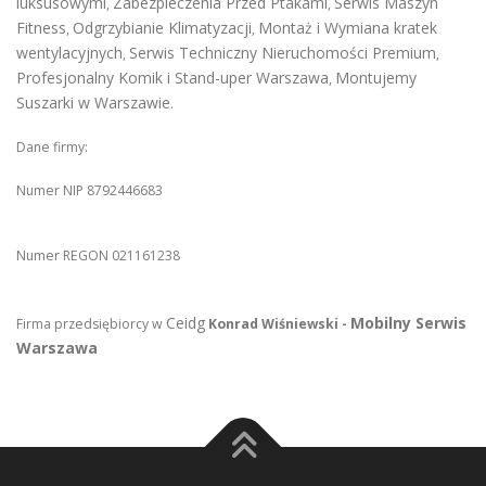
luksusowymi
Zabezpieczenia Przed Ptakami
Serwis Maszyn
,
,
Fitness
Odgrzybianie Klimatyzacji
Montaż i Wymiana kratek
,
,
wentylacyjnych
Serwis Techniczny Nieruchomości Premium
,
,
Profesjonalny Komik i Stand-uper Warszawa
Montujemy
,
Suszarki w Warszawie
.
Dane firmy:
Numer NIP 8792446683
Numer REGON 021161238
Ceidg
Mobilny Serwis
Firma przedsiębiorcy w
Konrad Wiśniewski -
Warszawa