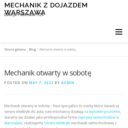
Skip
MECHANIK Z DOJAZDEM
to
WARSZAWA
content
Elektryk + Mechanik 7/24
Menu
Strona główna
»
Blog
»
Mechanik otwarty w sobotę
MOBILNY MECHANIK WARSZAWA
Mechanik otwarty w sobotę
ELEKTRYK SAMOCHODOWY
BLOG
KONTAKT
POSTED ON
MAY 7, 2023
BY
ADMIN
Mechanik otwarty w sobotę – Nasi specjaliści to osoby które świadczą
serwis elektryki do auta, nasi mechanicy działają
na wysokim poziomie
,
staramy się działać jako profesjonalna Firma
naprawy samochodów w
Warszawie
, realizujemy
Serwis elektryki
mechaniki samochodowej z