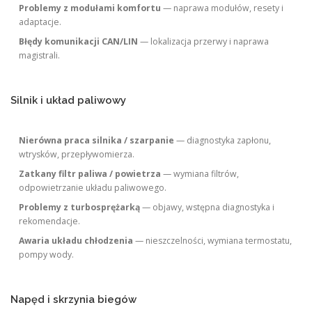
Problemy z modułami komfortu
— naprawa modułów, resety i
adaptacje.
Błędy komunikacji CAN/LIN
— lokalizacja przerwy i naprawa
magistrali.
Silnik i układ paliwowy
Nierówna praca silnika / szarpanie
— diagnostyka zapłonu,
wtrysków, przepływomierza.
Zatkany filtr paliwa / powietrza
— wymiana filtrów,
odpowietrzanie układu paliwowego.
Problemy z turbosprężarką
— objawy, wstępna diagnostyka i
rekomendacje.
Awaria układu chłodzenia
— nieszczelności, wymiana termostatu,
pompy wody.
Napęd i skrzynia biegów