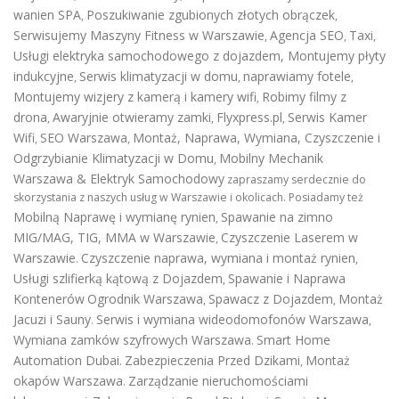
wanien SPA
Poszukiwanie zgubionych złotych obrączek
,
,
Serwisujemy Maszyny Fitness w Warszawie
Agencja SEO
Taxi
,
,
,
Usługi elektryka samochodowego z dojazdem
,
Montujemy płyty
indukcyjne
Serwis klimatyzacji w domu
naprawiamy fotele
,
,
,
Montujemy wizjery z kamerą i kamery wifi
Robimy filmy z
,
drona
Awaryjnie otwieramy zamki
Flyxpress.pl
Serwis Kamer
,
,
,
Wifi
SEO Warszawa
Montaż, Naprawa, Wymiana, Czyszczenie i
,
,
Odgrzybianie Klimatyzacji w Domu
Mobilny Mechanik
,
Warszawa & Elektryk Samochodowy
zapraszamy serdecznie do
skorzystania z naszych usług w Warszawie i okolicach. Posiadamy też
Mobilną Naprawę i wymianę rynien
Spawanie na zimno
,
MIG/MAG, TIG, MMA w Warszawie
Czyszczenie Laserem w
,
Warszawie
Czyszczenie naprawa, wymiana i montaż rynien
.
,
Usługi szlifierką kątową z Dojazdem
Spawanie i Naprawa
,
Kontenerów
Ogrodnik Warszawa
Spawacz z Dojazdem
Montaż
,
,
Jacuzi i Sauny
Serwis i wymiana wideodomofonów Warszawa
.
,
Wymiana zamków szyfrowych Warszawa
Smart Home
.
Automation Dubai
Zabezpieczenia Przed Dzikami
Montaż
.
,
okapów Warszawa
Zarządzanie nieruchomościami
.