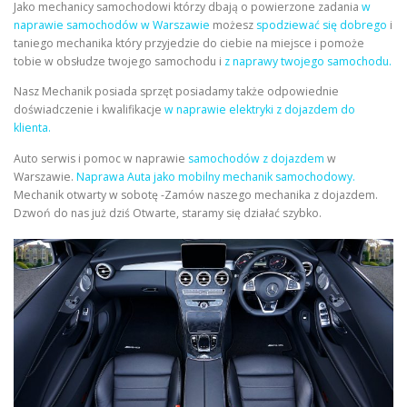
Jako mechanicy samochodowi którzy dbają o powierzone zadania
w
naprawie samochodów w Warszawie
możesz
spodziewać się dobrego
i
taniego mechanika który przyjedzie do ciebie na miejsce i pomoże
tobie w obsłudze twojego samochodu i
z naprawy twojego samochodu.
Nasz Mechanik posiada sprzęt posiadamy także odpowiednie
doświadczenie i kwalifikacje
w naprawie elektryki z dojazdem do
klienta.
Auto serwis i pomoc w naprawie
samochodów z dojazdem
w
Warszawie.
Naprawa Auta
jako mobilny mechanik samochodowy.
Mechanik otwarty w sobotę -Zamów naszego mechanika z dojazdem.
Dzwoń do nas już dziś Otwarte, staramy się działać szybko.