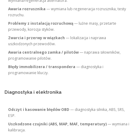
wymiana/regeneracja alternatora.
Awaria rozrusznika
— wymiana lub regeneracja rozrusznika, testy
rozruchu.
Problemy z instalacją rozruchową
— luźne masy, przetarte
przewody, korozja styków.
Zwarcia i przerwy w wiązkach
— lokalizacja i naprawa
uszkodzonych przewodów.
Awaria centralnego zamka / pilotów
— naprawa siłowników,
programowanie pilotów.
Błędy immobilizera / transpondera
— diagnostyka i
programowanie kluczy.
Diagnostyka i elektronika
Odczyt i kasowanie błędów OBD
— diagnostyka silnika, ABS, SRS,
ESP.
Uszkodzone czujniki (ABS, MAP, MAF, temperatury)
— wymiana i
kalibracja.