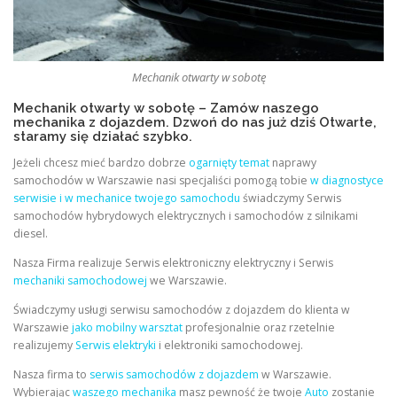
Mechanik otwarty w sobotę
Mechanik otwarty w sobotę – Zamów naszego
mechanika z dojazdem. Dzwoń do nas już dziś Otwarte,
staramy się działać szybko.
Jeżeli chcesz mieć bardzo dobrze
ogarnięty temat
naprawy
samochodów w Warszawie nasi specjaliści pomogą tobie
w diagnostyce
serwisie i w mechanice twojego samochodu
świadczymy Serwis
samochodów hybrydowych elektrycznych i samochodów z silnikami
diesel.
Nasza Firma realizuje Serwis elektroniczny elektryczny i Serwis
mechaniki samochodowej
we Warszawie.
Świadczymy usługi serwisu samochodów z dojazdem do klienta w
Warszawie
jako mobilny warsztat
profesjonalnie oraz rzetelnie
realizujemy
Serwis elektryki
i elektroniki samochodowej.
Nasza firma to
serwis samochodów z dojazdem
w Warszawie.
Wybierając
waszego mechanika
masz pewność że twoje
Auto
zostanie