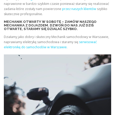
naprawione w bardzo szybkim czasie ponieważ staramy się realizować
zadania które zostały nam powierzone
przez naszych klientów
szybko
skutecznie profesjonalnie.
MECHANIK OTWARTY W SOBOTĘ – ZAMÓW NASZEGO
MECHANIKA Z DOJAZDEM. DZWOŃ DO NAS JUŻ DZIŚ
OTWARTE, STARAMY SIĘ DZIAŁAĆ SZYBKO.
Działamy jako dobry i skuteczny Mechanik samochodowy w Warszawie,
naprawiamy elektrykę samochodowa i staramy się
serwisować
elektronikę do samochodów w Warszawie.