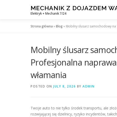
Skip
MECHANIK Z DOJAZDEM 
to
Elektryk + Mechanik 7/24
content
Strona główna
»
Blog
»
Mobilny ślusarz samochodowy na T
Mobilny ślusarz samo
Profesjonalna naprawa 
włamania
POSTED ON
JULY 8, 2026
BY
ADMIN
Twoje auto to nie tylko środek transportu, ale zł
rozwijającej się dzielnicy, ryzyko incydentów, tak