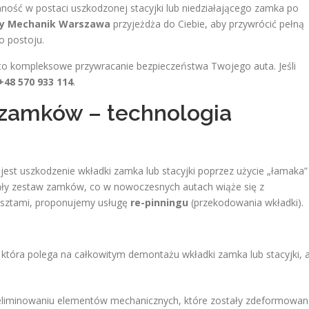
emność w postaci uszkodzonej stacyjki lub niedziałającego zamka po
ny Mechanik Warszawa
przyjeżdża do Ciebie, aby przywrócić pełną
 postoju.
– to kompleksowe przywracanie bezpieczeństwa Twojego auta. Jeśli
+48 570 933 114
.
i zamków – technologia
est uszkodzenie wkładki zamka lub stacyjki poprzez użycie „łamaka”
cały zestaw zamków, co w nowoczesnych autach wiąże się z
osztami, proponujemy usługę
re-pinningu
(przekodowania wkładki).
która polega na całkowitym demontażu wkładki zamka lub stacyjki, 
iminowaniu elementów mechanicznych, które zostały zdeformowan