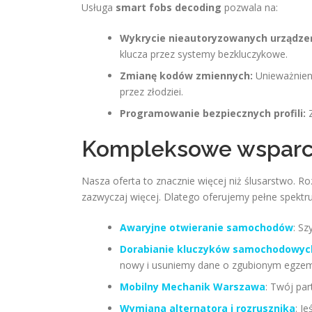
Usługa
smart fobs decoding
pozwala na:
Wykrycie nieautoryzowanych urządze
klucza przez systemy bezkluczykowe.
Zmianę kodów zmiennych:
Unieważnieni
przez złodziei.
Programowanie bezpiecznych profili:
Z
Kompleksowe wsparc
Nasza oferta to znacznie więcej niż ślusarstwo. 
zazwyczaj więcej. Dlatego oferujemy pełne spekt
Awaryjne otwieranie samochodów
: Sz
Dorabianie kluczyków samochodowyc
nowy i usuniemy dane o zgubionym egzem
Mobilny Mechanik Warszawa
: Twój par
Wymiana alternatora i rozrusznika
: J