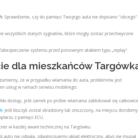
ń:
Sprawdzenie, czy do pamięci Twojego auta nie dopisano “obcego”
e wszystkich starych sygnałów, które mogły zostać przechwycone
abezpieczenie systemu przed ponownym atakiem typu „replay”.
ie dla mieszkańców Targówk
Rozumiemy, że w przypadku włamania do auta, problemów jest
rum usług w ramach serwisu mobilnego:
ybki dostęp, jeśli zamek po próbie włamania zablokował się całkowici
h
: Jeśli kluczyk został skradziony lub zniszczony, na miejscu dorobimy
plarzu z pamięci ECU.
tner w każdej awarii technicznej na Targówku.
eśli auto nie odpala, zdiagnozujemy układ elektryczny, abyś nie musiał