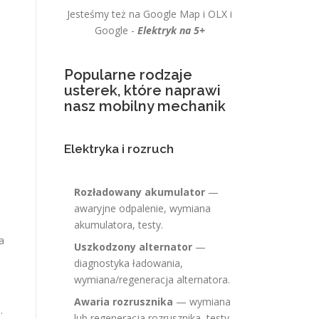
Jesteśmy też na Google Map i OLX i
Google -
Elektryk na 5+
Popularne rodzaje
usterek, które naprawi
nasz mobilny mechanik
Elektryka i rozruch
Rozładowany akumulator
—
awaryjne odpalenie, wymiana
akumulatora, testy.
a
Uszkodzony alternator
—
diagnostyka ładowania,
wymiana/regeneracja alternatora.
Awaria rozrusznika
— wymiana
.
lub regeneracja rozrusznika, testy