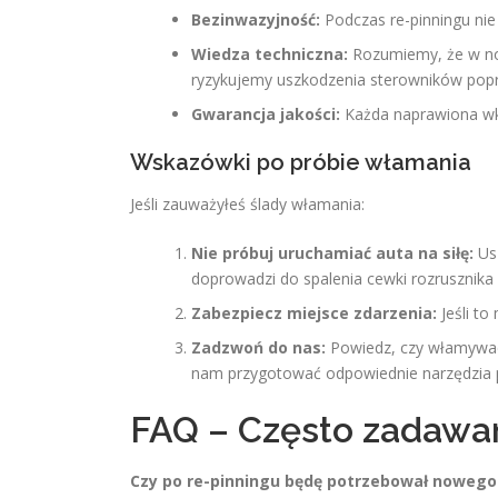
Bezinwazyjność:
Podczas re-pinningu nie
Wiedza techniczna:
Rozumiemy, że w now
ryzykujemy uszkodzenia sterowników popr
Gwarancja jakości:
Każda naprawiona wkł
Wskazówki po próbie włamania
Jeśli zauważyłeś ślady włamania:
Nie próbuj uruchamiać auta na siłę:
Usz
doprowadzi do spalenia cewki rozrusznika l
Zabezpiecz miejsce zdarzenia:
Jeśli to
Zadzwoń do nas:
Powiedz, czy włamywacz
nam przygotować odpowiednie narzędzia 
FAQ – Często zadawa
Czy po re-pinningu będę potrzebował nowego