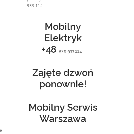
933 114
Mobilny
Elektryk
+48
570 933 114
Zajęte dzwoń
ponownie!
Mobilny Serwis
a
Warszawa
e