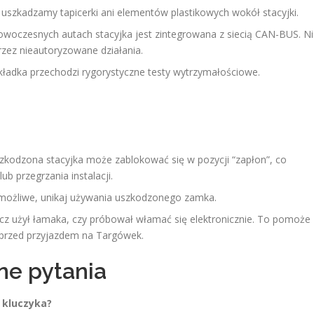
 uszkadzamy tapicerki ani elementów plastikowych wokół stacyjki.
oczesnych autach stacyjka jest zintegrowana z siecią CAN-BUS. Ni
zez nieautoryzowane działania.
adka przechodzi rygorystyczne testy wytrzymałościowe.
kodzona stacyjka może zablokować się w pozycji “zapłon”, co
ub przegrzania instalacji.
 możliwe, unikaj używania uszkodzonego zamka.
 użył łamaka, czy próbował włamać się elektronicznie. To pomoże
przed przyjazdem na Targówek.
ne pytania
 kluczyka?